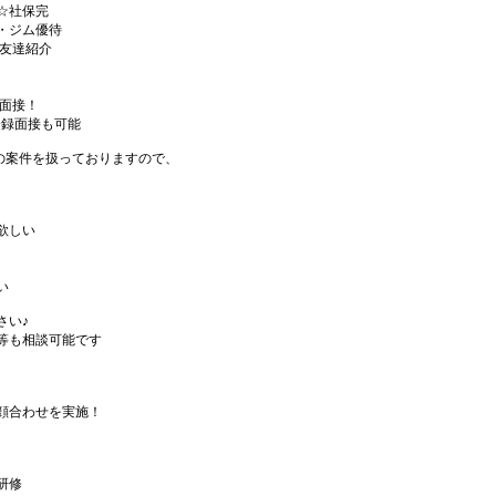
☆社保完
・ジム優待
☆友達紹介
B面接！
登録面接も可能
上の案件を扱っておりますので、
。
欲しい
い
さい♪
等も相談可能です
顔合わせを実施！
研修