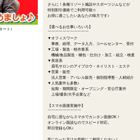
さらに！各種リゾート施設やスポーツジムなどが
特別割引価格でご利用可能☆
お得に過ごしたいあなたの味方です♪
【選べるお仕事いろいろ】
タート♪
￣￣￣￣￣￣￣￣￣￣￣
▼オフィスワーク
事務、経理、データ入力、コールセンター、受付
▼工場・製造・軽作業系
機械/食品製造・梱包・仕分け・加工・組立・検査
▼美容系
眉毛サロンのアイブロウ・ネイリスト・エステ
▼営業・販売
法人営業・アパレル販売・個別指導塾・人材紹介
▼人気案件も多数♪
短期・期間限定・オープニング・官公庁案件
上場/優良/大手企業など
【スマホ面接実施中】
￣￣￣￣￣￣￣￣￣
自宅に居ながらスマホでカンタン面接OK！
オンライン面談なのでスピード対応。
即日登録もOK♪
気になった方はお気軽にご相談ください！