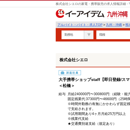
株式会社シエロの家電・携帯販売の求人情報詳細 -
九州・沖縄
アルバイト・バイト・求人TOP
>
九州・沖縄
>
熊
勤務地
職種
株式会社シエロ
派遣社員
大手携帯ショップstaff【即日登録/ス
＜松橋＞
給与
月給240000円〜300800円:（経験・
固定残業代:37300円〜46600円（25
※時間外勤務の有無にかかわらず固定残
で支給されます。
※試用期間あり4ヶ月月給25万円以上
※残業代支給
★交通費別途支給（規定あり）