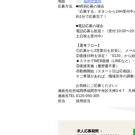
地図
福岡営業所
応募方法
■WEB応募の場合
「応募する」ボタンから24H受付中
約1分で応募完了！
■電話応募の場合
電話応募も歓迎！（受付:10:00〜20:
土日祝も受付中♪
【選考フロー】
①応募から3営業日を目安に、メール
②面接日時を決定！「0120」から
★スマホでWEB面接（LINEなど
③面接実施（履歴書不要）
④勤務開始（スタート日は応相談）
※ご希望があれば、職場見学の調整
お気軽にご応募ください♪
連絡先住所
福岡県福岡市中央区天神3-4-7 天神
連絡先TEL
0120-050-305
担当
採用担当
求人応募期間 ：