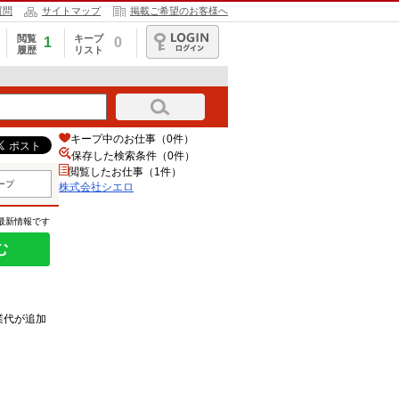
質問
サイトマップ
掲載ご希望のお客様へ
閲覧
キープ
1
0
履歴
リスト
ログイン
キープ中のお仕事（0件）
保存した検索条件（
0
件）
閲覧したお仕事（1件）
ープ
株式会社シエロ
の最新情報です
む
業代が追加