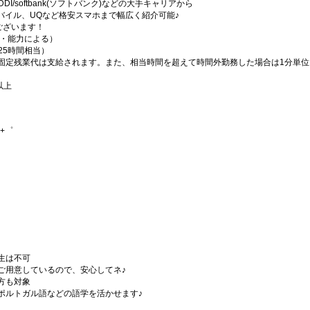
KDDI/softbank(ソフトバンク)などの大手キャリアから
楽天モバイル、UQなど格安スマホまで幅広く紹介可能♪
ございます！
経験・能力による）
（25時間相当）
固定残業代は支給されます。また、相当時間を超えて時間外勤務した場合は1分単位
以上
+゜
生は不可
ご用意しているので、安心してネ♪
方も対象
ポルトガル語などの語学を活かせます♪