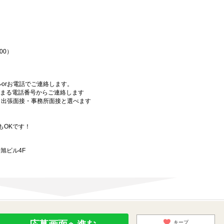
♪
00）
orお電話でご連絡します。
始まる電話番号からご連絡します
）・出張面接・事務所面接と選べます
もOKです！
旭ビル4F
キープ