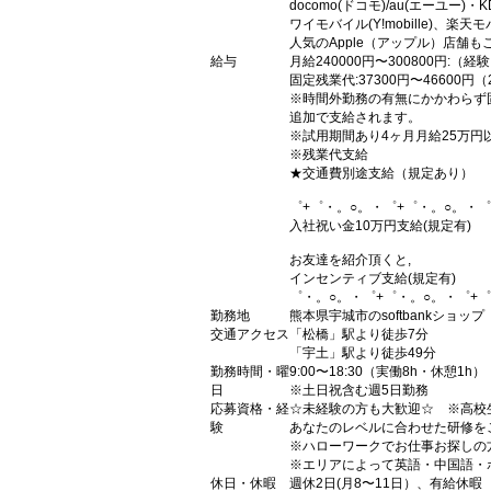
docomo(ドコモ)/au(エーユー)・
ワイモバイル(Y!mobille)、
人気のApple（アップル）店舗も
給与
月給240000円〜300800円:（
固定残業代:37300円〜46600円
※時間外勤務の有無にかかわらず
追加で支給されます。
※試用期間あり4ヶ月月給25万円
※残業代支給
★交通費別途支給（規定あり）
゜+゜・。○。・゜+゜・。○。・゜
入社祝い金10万円支給(規定有)
お友達を紹介頂くと,
インセンティブ支給(規定有)
゜・。○。・゜+゜・。○。・゜+゜
勤務地
熊本県宇城市のsoftbankショップ
交通アクセス
「松橋」駅より徒歩7分
「宇土」駅より徒歩49分
勤務時間・曜
9:00〜18:30（実働8h・休憩1h）
日
※土日祝含む週5日勤務
応募資格・経
☆未経験の方も大歓迎☆ ※高校
験
あなたのレベルに合わせた研修を
※ハローワークでお仕事お探しの
※エリアによって英語・中国語・
休日・休暇
週休2日(月8〜11日）、有給休暇