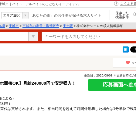
よくある
 宇城市｜バイト・アルバイトのことならイーアイデム
保存した
0
エリア選択
「あなたの街」のお仕事が探せる求人サイト
検索条件
本県
>
宇城市
>
宇城市の家電・携帯販売
>
宇土駅
> 株式会社シエロの求人情報詳細
キ
更新日：2026/08/08 ※更新日時点
マホ面接OK】月給240000円で安定収入！
応募画面へ進
能力による）
時間相当）
業代は支給されます。また、相当時間を超えて時間外勤務した場合は1分単位で残