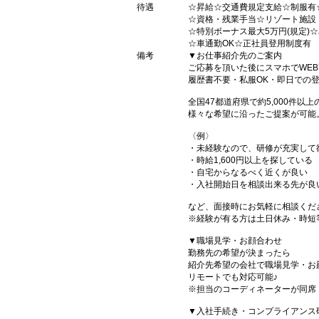
待遇
☆昇給☆交通費規定支給☆制服有
☆資格・残業手当☆リゾート施設
☆特別ボーナス最大5万円(規定)
☆車通勤OK☆正社員登用制度有
備考
▼お仕事紹介先のご案内
ご応募を頂いた後にスマホでWE
履歴書不要・私服OK・即日での
全国47都道府県で約5,000件以
様々な希望に沿ったご提案が可能
〈例〉
・未経験なので、研修が充実して
・時給1,600円以上を探している
・自宅からなるべく近くが良い
・入社開始日を相談出来る先が良
など、面接時にお気軽に相談くだ
※経験が有る方は土日休み・時短
▼職場見学・お顔合わせ
勤務先の希望が決まったら
紹介先希望の会社で職場見学・お
リモートでも対応可能♪
※担当のコーディネーターが同席
▼入社手続き・コンプライアンス