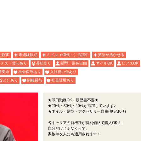
面接OK
未経験歓迎
ミドル（40代～）活躍中
英語が活かせる
ーナス・賞与あり
昇給あり
髪型・髪色自由
ネイルOK
ピアスOK
費支給
社会保険あり
入社祝い金あり
など）あり
制服貸与
社員登用あり
★即日勤務OK！履歴書不要★
★20代・30代・40代が活躍しています♪
★ネイル・髪型・アクセサリー自由(規定あり)
各キャリアの新機種が特別価格で購入OK！！
自分だけじゃなくって、
家族や友人にも適用されます！