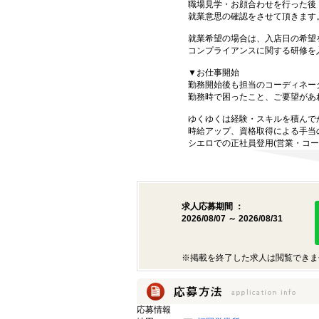
職場見学・お顔合わせを行った後
就業意思の確認をさせて頂きます
就業希望の場合は、入店日の希望
コンプライアンスに関する研修を
▼お仕事開始
勤務開始後も担当のコーディネー
勤務時で困ったこと、ご要望があ
ゆくゆくは経験・スキルを積んで
時給アップ、資格取得による手当
シエロでの正社員登用(営業・コー
求人応募期間 ：
2026/08/07 ～ 2026/08/31
※掲載を終了した求人は閲覧できま
応募情報