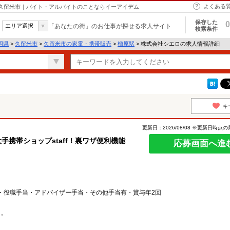
よくある
 久留米市｜バイト・アルバイトのことならイーアイデム
保存した
0
エリア選択
「あなたの街」のお仕事が探せる求人サイト
検索条件
岡県
>
久留米市
>
久留米市の家電・携帯販売
>
櫛原駅
> 株式会社シエロの求人情報詳細
キ
更新日：2026/08/08 ※更新日時点
手携帯ショップstaff！裏ワザ便利機能
応募画面へ進
・役職手当・アドバイザー手当・その他手当有・賞与年2回
゜