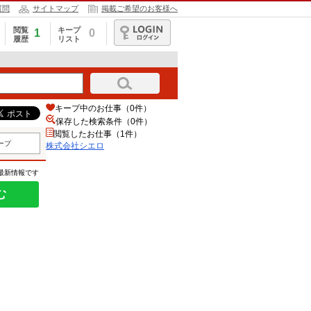
質問
サイトマップ
掲載ご希望のお客様へ
閲覧
キープ
1
0
履歴
リスト
ログイン
キープ中のお仕事（0件）
保存した検索条件（
0
件）
閲覧したお仕事（1件）
ープ
株式会社シエロ
の最新情報です
む