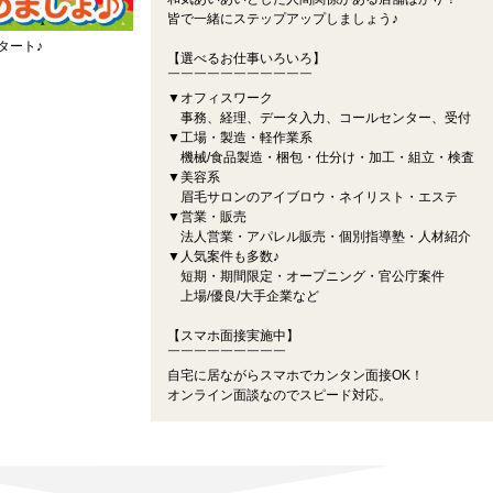
皆で一緒にステップアップしましょう♪
タート♪
【選べるお仕事いろいろ】
￣￣￣￣￣￣￣￣￣￣￣
▼オフィスワーク
事務、経理、データ入力、コールセンター、受付
▼工場・製造・軽作業系
機械/食品製造・梱包・仕分け・加工・組立・検査
▼美容系
眉毛サロンのアイブロウ・ネイリスト・エステ
▼営業・販売
法人営業・アパレル販売・個別指導塾・人材紹介
▼人気案件も多数♪
短期・期間限定・オープニング・官公庁案件
上場/優良/大手企業など
【スマホ面接実施中】
￣￣￣￣￣￣￣￣￣
自宅に居ながらスマホでカンタン面接OK！
オンライン面談なのでスピード対応。