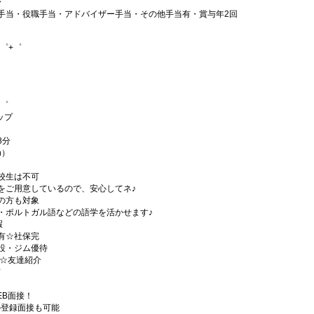
〜
手当・役職手当・アドバイザー手当・その他手当有・賞与年2回
゜+゜
+゜
ップ
8分
h）
校生は不可
をご用意しているので、安心してネ♪
の方も対象
・ポルトガル語などの語学を活かせます♪
暇
有☆社保完
設・ジム優待
)☆友達紹介
有
EB面接！
の登録面接も可能