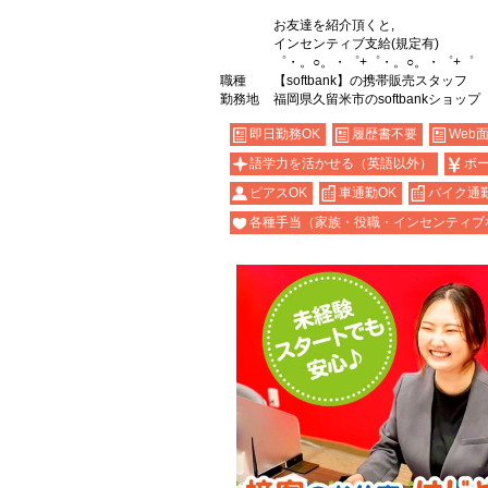
お友達を紹介頂くと,
インセンティブ支給(規定有)
゜・。○。・゜+゜・。○。・゜+゜
職種
【softbank】の携帯販売スタッフ
勤務地
福岡県久留米市のsoftbankショップ
即日勤務OK
履歴書不要
Web
語学力を活かせる（英語以外）
ボ
ピアスOK
車通勤OK
バイク通勤
各種手当（家族・役職・インセンティブ