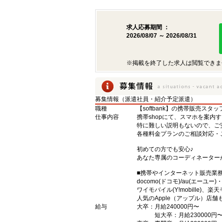
求人応募期間 ：
2026/08/07 ～ 2026/08/31
※掲載を終了した求人は閲覧できま
募集情報（派遣社員・紹介予定派遣）
職種
【softbank】の携帯販売スタッ
仕事内容
携帯shopにて、スマホを案内
特に難しい説明もないので、ご
各種料金プランのご相談対応・
初めての方でも安心♪
あなた専属のコーディネーター
■携帯やインターネット販売業
docomo(ドコモ)/au(エーユー
ワイモバイル(Y!mobille)
人気のApple（アップル）店
給与
大卒：月給240000円〜
短大卒：月給230000円