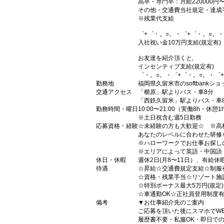
高卒・専門卒：月給220000円
その他・交通費当社規定・達成
※残業代支給
゜+゜・。○。・゜+゜・。○。・
入社祝い金10万円支給(規定有)
お友達を紹介頂くと,
インセンティブ支給(規定有)
゜・。○。・゜+゜・。○。・゜
勤務地
福岡県久留米市のsoftbankショ
交通アクセス
「櫛原」駅よりバス・車8分
「西鉄久留米」駅よりバス・車
勤務時間・曜日
10:00〜21:00（実働8h・休憩1
※土日祝含む週5日勤務
応募資格・経験
☆未経験の方も大歓迎☆ ※高
あなたのレベルに合わせた研修
※ハローワークでお仕事お探し
※エリアによって英語・中国語
休日・休暇
週休2日(月8〜11日）、有給休
待遇
☆昇給☆交通費規定支給☆制服
☆資格・残業手当☆リゾート施
☆特別ボーナス最大5万円(規定
☆車通勤OK☆正社員登用制度
備考
▼お仕事紹介先のご案内
ご応募を頂いた後にスマホでW
履歴書不要・私服OK・即日で