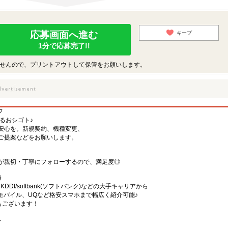
応募画面へ進む
キープ
1分で応募完了!!
せんので、プリントアウトして保管をお願いします。
フ
するおシゴト♪
安心を。新規契約、機種変更、
ご提案などをお願いします。
が親切・丁寧にフォローするので、満足度◎
務
)・KDDI/softbank(ソフトバンク)などの大手キャリアから
、楽天モバイル、UQなど格安スマホまで幅広く紹介可能♪
舗もございます！
〜