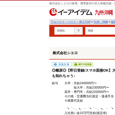
株式会社シエロの家電・携帯販売の求人情報詳細 -
遣
九州・沖縄
アルバイト・バイト・求人TOP
>
九州・沖縄
>
福
勤務地
職種
株式会社シエロ
派遣社員
紹介予定派遣
◎櫛原◎【即日登録/スマホ面接OK】大
も知れちゃう♪
給与
大卒：月給240000円〜
短大卒：月給230000円〜
高卒・専門卒：月給220000円〜
その他・交通費当社規定・達成手当
※残業代支給
゜+゜・。○。・゜+゜・。○。・゜+
入社祝い金10万円支給(規定有)