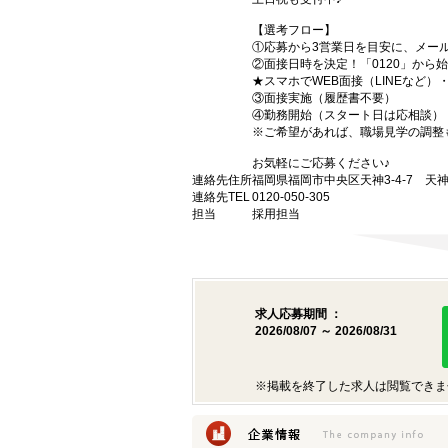
【選考フロー】
①応募から3営業日を目安に、メール
②面接日時を決定！「0120」から
★スマホでWEB面接（LINEなど
③面接実施（履歴書不要）
④勤務開始（スタート日は応相談）
※ご希望があれば、職場見学の調整
お気軽にご応募ください♪
連絡先住所
福岡県福岡市中央区天神3-4-7 天神
連絡先TEL
0120-050-305
担当
採用担当
求人応募期間 ：
2026/08/07 ～ 2026/08/31
※掲載を終了した求人は閲覧できま