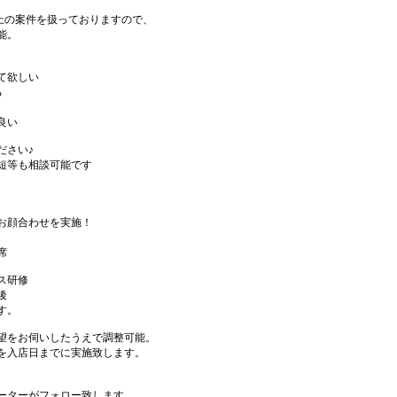
件以上の案件を扱っておりますので、
能。
て欲しい
る
良い
ださい♪
短等も相談可能です
お顔合わせを実施！
席
ス研修
後
す。
望をお伺いしたうえで調整可能。
を入店日までに実施致します。
ーターがフォロー致します。