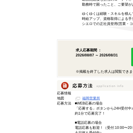
勤務時で困ったこと、ご要望が
ゆくゆくは経験・スキルを積ん
時給アップ、資格取得による手
シエロでの正社員登用(営業・コ
求人応募期間 ：
2026/08/07 ～ 2026/08/31
※掲載を終了した求人は閲覧できま
応募情報
地図
福岡営業所
応募方法
■WEB応募の場合
「応募する」ボタンから24H受付中
約1分で応募完了！
■電話応募の場合
電話応募も歓迎！（受付:10:00〜20:
土日祝も受付中♪