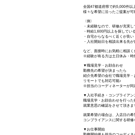
全国47都道府県で約5,000
様々な希望に沿ったご提案が可
〈例〉
・未経験なので、研修が充実し
・時給1,600円以上を探してい
・自宅からなるべく近くが良い
・入社開始日を相談出来る先が
など、面接時にお気軽に相談く
※経験が有る方は土日休み・時
▼職場見学・お顔合わせ
勤務先の希望が決まったら
紹介先希望の会社で職場見学・
リモートでも対応可能♪
※担当のコーディネーターが同
▼入社手続き・コンプライアン
職場見学・お顔合わせを行った
就業意思の確認をさせて頂きま
就業希望の場合は、入店日の希
コンプライアンスに関する研修
▼お仕事開始
勤務開始後も担当のコーディネ