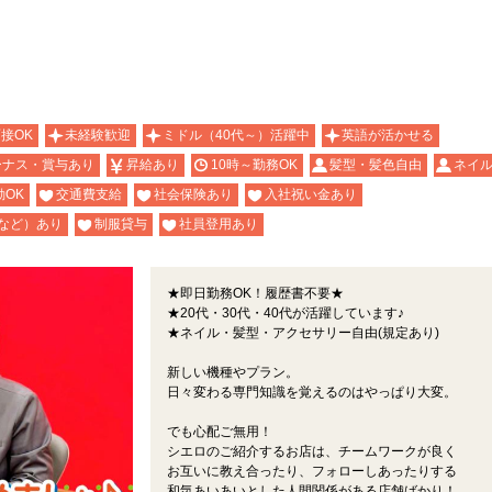
面接OK
未経験歓迎
ミドル（40代～）活躍中
英語が活かせる
ーナス・賞与あり
昇給あり
10時～勤務OK
髪型・髪色自由
ネイル
OK
交通費支給
社会保険あり
入社祝い金あり
など）あり
制服貸与
社員登用あり
★即日勤務OK！履歴書不要★
★20代・30代・40代が活躍しています♪
★ネイル・髪型・アクセサリー自由(規定あり)
新しい機種やプラン。
日々変わる専門知識を覚えるのはやっぱり大変。
でも心配ご無用！
シエロのご紹介するお店は、チームワークが良く
お互いに教え合ったり、フォローしあったりする
和気あいあいとした人間関係がある店舗ばかり！