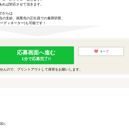
あれば対応させて頂きます。
でからは
当の支給、就業先の正社員での雇用切替、
ーディネーター)も可能です！
応募画面へ進む
キープ
1分で応募完了!!
せんので、プリントアウトして保管をお願いします。
♪
00）