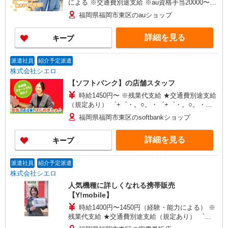
による ※交通費別途支給 ※au資格手当20000〜
60000円/月 ※残業代支給 ★交通費別途支給（規定
福岡県福岡市東区のauショップ
あり） ゜+゜・。○。・゜+゜・。○。・゜+゜ 入
社祝い金10万円支給(規定有) お友達を紹介頂くと,
詳細を見る
キープ
インセンティブ支給(規定有) ★月2回払い・週払い
可能（規程有）★ ゜・。○。・゜+゜・。○。・゜
+゜
派遣社員
紹介予定派遣
株式会社シエロ
【ソフトバンク】の店舗スタッフ
時給1450円〜 ※残業代支給 ★交通費別途支給
（規定あり） ゜+゜・。○。・゜+゜・。○。・゜
+゜ 入社祝い金10万円支給(規定有) お友達を紹介
福岡県福岡市東区のsoftbankショップ
頂くと, インセンティブ支給(規定有) ★月2回払
い・週払い可能（規程有）★ ゜・。○。・゜
詳細を見る
キープ
+゜・。○。・゜+゜
派遣社員
紹介予定派遣
株式会社シエロ
人気機種に詳しくなれる携帯販売
【Y!mobile】
時給1400円〜1450円（経験・能力による） ※
残業代支給 ★交通費別途支給（規定あり） ゜
+゜・。○。・゜+゜・。○。・゜+゜ 入社祝い金10