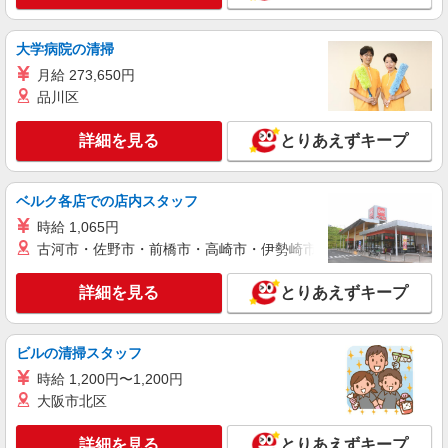
時給1400円〜 ※残業代支給 ★交通費別途支給
（規定あり） ゜+゜・。○。・゜+゜・。○。・゜
大学病院の清掃
+゜ 入社祝い金10万円支給(規定有) お友達を紹介
福岡県福岡市東区のsoftbankショップ
月給 273,650円
頂くと, インセンティブ支給(規定有) ★月2回払
い・週払い可能（規程有）★ ゜・。○。・゜
品川区
詳細を見る
キープ
+゜・。○。・゜+゜
詳細を見る
とりあえずキープ
派遣社員
紹介予定派遣
株式会社シエロ
スマホ携帯販売【ワイモバイル】
ベルク各店での店内スタッフ
時給1400円〜1450円（経験・能力による） ※
時給 1,065円
残業代支給 ★交通費別途支給（規定あり） ゜
古河市・佐野市・前橋市・高崎市・伊勢崎市・太田市・館林市・
+゜・。○。・゜+゜・。○。・゜+゜ 入社祝い金10
福岡県福岡市東区のsoftbankショップ
万円支給(規定有) お友達を紹介頂くと, インセンテ
詳細を見る
とりあえずキープ
ィブ支給(規定有) ★月2回払い・週払い可能（規程
詳細を見る
キープ
有）★ ゜・。○。・゜+゜・。○。・゜+゜
ビルの清掃スタッフ
派遣社員
紹介予定派遣
株式会社シエロ
時給 1,200円〜1,200円
【ソフトバンク】の店舗スタッフ
大阪市北区
月給209815円〜285143円（経験・能力によ
る） ※残業代支給 ★交通費別途支給（規定あり）
詳細を見る
とりあえずキープ