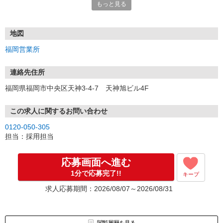
もっと見る
■電話応募の場合
電話応募も歓迎！（受付:10:00〜20:00）
土日祝も受付中♪
地図
【選考フロー】
福岡営業所
①応募から3営業日を目安に、メールorお電話でご連絡します。
②面接日時を決定！「0120」から始まる電話番号からご連絡します
★スマホでWEB面接（LINEなど）・出張面接・事務所面接と選べま
連絡先住所
す
福岡県福岡市中央区天神3-4-7 天神旭ビル4F
③面接実施（履歴書不要）
④勤務開始（スタート日は応相談）
※ご希望があれば、職場見学の調整もOKです！
この求人に関するお問い合わせ
0120-050-305
お気軽にご応募ください♪
担当：採用担当
応募画面へ進む
1分で応募完了!!
キープ
求人応募期間：2026/08/07～2026/08/31