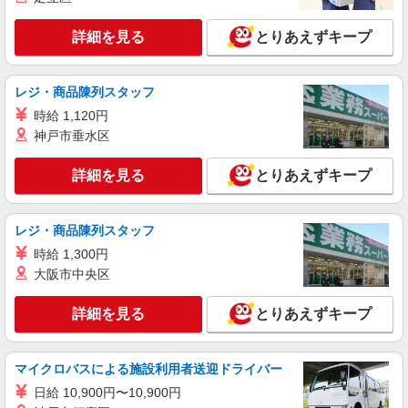
派遣社員
紹介予定派遣
詳細を見る
とりあえずキープ
株式会社シエロ
スマホ携帯販売【ソフトバンク】
レジ・商品陳列スタッフ
時給1400円〜1450円（経験・能力による） ※
残業代支給 ★交通費別途支給（規定あり） ゜
時給 1,120円
+゜・。○。・゜+゜・。○。・゜+゜ 入社祝い金10
福岡県福岡市東区のsoftbankショップ
神戸市垂水区
万円支給(規定有) お友達を紹介頂くと, インセンテ
ィブ支給(規定有) ★月2回払い・週払い可能（規程
詳細を見る
詳細を見る
とりあえずキープ
キープ
有）★ ゜・。○。・゜+゜・。○。・゜+゜
レジ・商品陳列スタッフ
時給 1,300円
大阪市中央区
詳細を見る
とりあえずキープ
マイクロバスによる施設利用者送迎ドライバー
日給 10,900円〜10,900円