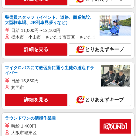
゜+゜・。○。・゜+゜・。○。・゜+゜ 入社祝い金
福岡県福岡市東区のsoftbankショップ
10万円支給(規定有) お友達を紹介頂くと, インセン
ティブ支給(規定有) ゜・。○。・゜+゜・。
警備員スタッフ（イベント、道路、商業施設、
詳細を見る
キープ
○。・゜+゜
大型駐車場、JR列車見張りなど）
日給 11,000円〜12,100円
派遣社員
紹介予定派遣
栃木市・小山市・さいたま市西区・さいたま市岩槻区・久喜市・
株式会社シエロ
携帯販売スタッフ【softbank】
詳細を見る
とりあえずキープ
月給231500円〜256500円（経験・能力によ
る） ※上記金額に時間外手当/インセンティブが加
算・賞与あり・時間外手当あり（平均残業時間：
福岡県福岡市東区の家電量販店
マイクロバスにて教習所に通う生徒の送迎ドラ
10h/月）・地域手当/職能手当あり・Workstyle支
イバー
援金（4000円/月）あり・実績によりインセンティ
詳細を見る
日給 15,850円
キープ
ブあり ★交通費別途支給（規定あり） ゜+゜・。
○。・゜+゜・。○。・゜+゜ 入社祝い金10万円支
箕面市
給(規定有) お友達を紹介頂くと, インセンティブ支
派遣社員
紹介予定派遣
給(規定有) ゜・。○。・゜+゜・。○。・゜+゜
詳細を見る
とりあえずキープ
株式会社シエロ
人気機種に詳しくなれる携帯販売
【Y!mobile】
ラウンドワンの清掃作業員
時給1400円〜 ※残業代支給 ★交通費別途支給
時給 1,400円
（規定あり） ゜+゜・。○。・゜+゜・。○。・゜
+゜ 入社祝い金10万円支給(規定有) お友達を紹介
大阪市城東区
福岡県福岡市東区の商業施設