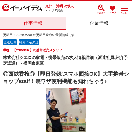
九州・沖縄
の求人
▼エリア変更
仕事情報
企業情報
更新日：2026/08/08 ※更新日時点の最新情報です
派遣社員
紹介予定派遣
職種：【Y!mobile】の携帯販売スタッフ
株式会社シエロの家電・携帯販売の求人情報詳細（派遣社員/紹介予
定派遣） - 福岡市東区
◎西鉄香椎◎【即日登録/スマホ面接OK】大手携帯シ
ョップstaff！裏ワザ便利機能も知れちゃう♪