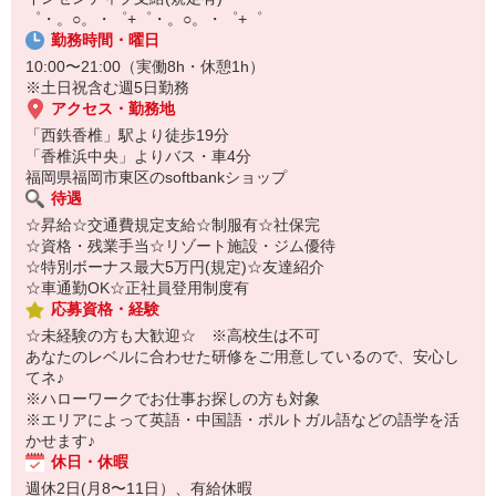
￣￣￣￣￣￣￣￣￣
゜・。○。・゜+゜・。○。・゜+゜
自宅に居ながらスマホでカンタン面接OK！
勤務時間・曜日
オンライン面談なのでスピード対応。
10:00〜21:00（実働8h・休憩1h）
※土日祝含む週5日勤務
アクセス・勤務地
「西鉄香椎」駅より徒歩19分
「香椎浜中央」よりバス・車4分
福岡県福岡市東区のsoftbankショップ
待遇
☆昇給☆交通費規定支給☆制服有☆社保完
☆資格・残業手当☆リゾート施設・ジム優待
☆特別ボーナス最大5万円(規定)☆友達紹介
☆車通勤OK☆正社員登用制度有
応募資格・経験
☆未経験の方も大歓迎☆ ※高校生は不可
あなたのレベルに合わせた研修をご用意しているので、安心し
てネ♪
※ハローワークでお仕事お探しの方も対象
※エリアによって英語・中国語・ポルトガル語などの語学を活
かせます♪
休日・休暇
週休2日(月8〜11日）、有給休暇