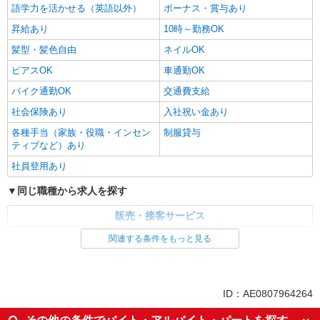
語学力を活かせる（英語以外）
ボーナス・賞与あり
昇給あり
10時～勤務OK
髪型・髪色自由
ネイルOK
ピアスOK
車通勤OK
バイク通勤OK
交通費支給
社会保険あり
入社祝い金あり
各種手当（家族・役職・インセン
制服貸与
ティブなど）あり
社員登用あり
同じ職種から求人を探す
販売・接客サービス
家電・携帯販売
関連する条件をもっと見る
同じ特徴から求人を探す
未経験歓迎
ミドル（40代～）活躍中
ID：AE0807964264
英語が活かせる
ボーナス・賞与あり