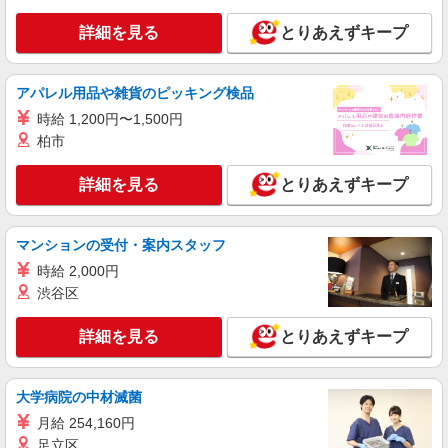
頂くと, インセンティブ支給(規定有) ★月2回払
い・週払い可能（規程有）★ ゜・。○。・゜
詳細を見る
とりあえずキープ
詳細を見る
キープ
+゜・。○。・゜+゜
派遣社員
紹介予定派遣
アパレル用品や雑貨のピッキング検品
株式会社シエロ
時給 1,200円〜1,500円
携帯販売スタッフ【docomo】
柏市
時給1400円〜1600円（経験・能力による） ※
残業代支給 ★交通費別途支給（規定あり） ゜
詳細を見る
とりあえずキープ
+゜・。○。・゜+゜・。○。・゜+゜ 入社祝い金10
福岡県福岡市東区の家電量販店
万円支給(規定有) お友達を紹介頂くと, インセンテ
ィブ支給(規定有) ★月2回払い・週払い可能（規程
詳細を見る
キープ
有）★ ゜・。○。・゜+゜・。○。・゜+゜
マンションの受付・案内スタッフ
時給 2,000円
派遣社員
紹介予定派遣
渋谷区
株式会社シエロ
【エーユー】の店舗スタッフ
詳細を見る
とりあえずキープ
時給1450円〜 ※残業代支給 ★交通費別途支給
（規定あり） ゜+゜・。○。・゜+゜・。○。・゜
+゜ 入社祝い金10万円支給(規定有) お友達を紹介
福岡県福岡市東区のauショップ
大学病院の中材滅菌
頂くと, インセンティブ支給(規定有) ★月2回払
月給 254,160円
い・週払い可能（規程有）★ ゜・。○。・゜
詳細を見る
キープ
+゜・。○。・゜+゜
足立区