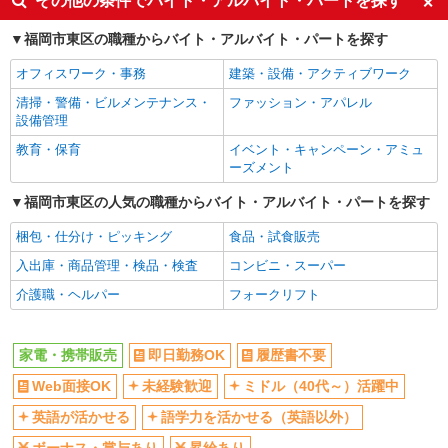
その他の条件でバイト・アルバイト・パートを探す
車通勤OK
交通費支給
福岡市東区の職種からバイト・アルバイト・パートを探す
社会保険あり
社員登用あり
オフィスワーク・事務
建築・設備・アクティブワーク
清掃・警備・ビルメンテナンス・
ファッション・アパレル
設備管理
教育・保育
イベント・キャンペーン・アミュ
ーズメント
福岡市東区の人気の職種からバイト・アルバイト・パートを探す
梱包・仕分け・ピッキング
食品・試食販売
入出庫・商品管理・検品・検査
コンビニ・スーパー
介護職・ヘルパー
フォークリフト
家電・携帯販売
即日勤務OK
履歴書不要
Web面接OK
未経験歓迎
ミドル（40代～）活躍中
英語が活かせる
語学力を活かせる（英語以外）