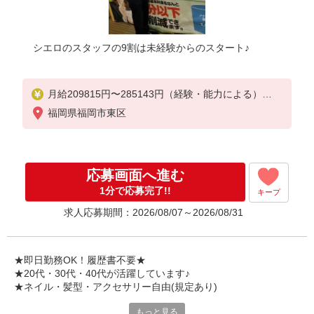
シエロのスタッフの9割は未経験からのスタート♪
月給209815円〜285143円（経験・能力による）
※残業代支給
福岡県福岡市東区
★交通費別途支給（規定あり）
゜+゜・。○。・゜+゜・。○。・゜+゜
入社祝い金10万円支給(規定有)
応募画面へ進む
お友達を紹介頂くと,
1分で応募完了!!
キープ
インセンティブ支給(規定有)
求人応募期間：2026/08/07～2026/08/31
゜・。○。・゜+゜・。○。・゜+゜
★即日勤務OK！履歴書不要★
★20代・30代・40代が活躍しています♪
★ネイル・髪型・アクセサリー自由(規定あり)
もっと見る
新しい機種やプラン。