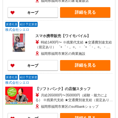
福岡県福岡市東区の家電量販店
万円支給(規定有) お友達を紹介頂くと, インセンテ
ィブ支給(規定有) ★月2回払い・週払い可能（規程
詳細を見る
キープ
有）★ ゜・。○。・゜+゜・。○。・゜+゜
派遣社員
紹介予定派遣
株式会社シエロ
スマホ携帯販売【ワイモバイル】
時給1400円〜 ※残業代支給 ★交通費別途支給
（規定あり） ゜+゜・。○。・゜+゜・。○。・゜
+゜ 入社祝い金10万円支給(規定有) お友達を紹介
福岡県福岡市東区の商業施設
頂くと, インセンティブ支給(規定有) ★月2回払
い・週払い可能（規程有）★ ゜・。○。・゜
詳細を見る
キープ
+゜・。○。・゜+゜
派遣社員
紹介予定派遣
株式会社シエロ
【ソフトバンク】の店舗スタッフ
月給265000円〜350000円（経験・能力によ
る） ※残業代支給 ★交通費別途支給（規定あり）
゜+゜・。○。・゜+゜・。○。・゜+゜ 入社祝い金
福岡県福岡市東区のsoftbankショップ
10万円支給(規定有) お友達を紹介頂くと, インセン
ティブ支給(規定有) ゜・。○。・゜+゜・。