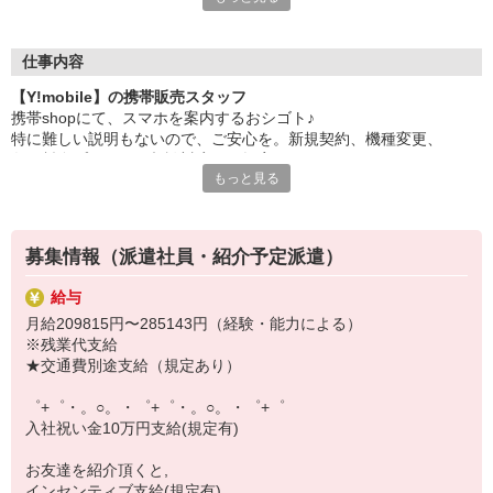
日々変わる専門知識を覚えるのはやっぱり大変。
でも心配ご無用！
仕事内容
シエロのご紹介するお店は、チームワークが良く
【Y!mobile】の携帯販売スタッフ
お互いに教え合ったり、フォローしあったりする
携帯shopにて、スマホを案内するおシゴト♪
和気あいあいとした人間関係がある店舗ばかり！
特に難しい説明もないので、ご安心を。新規契約、機種変更、
皆で一緒にステップアップしましょう♪
各種料金プランのご相談対応・ご提案などをお願いします。
もっと見る
【選べるお仕事いろいろ】
初めての方でも安心♪
￣￣￣￣￣￣￣￣￣￣￣
あなた専属のコーディネーターが親切・丁寧にフォローするので、
▼オフィスワーク
満足度◎
事務、経理、データ入力、コールセンター、受付
募集情報（派遣社員・紹介予定派遣）
▼工場・製造・軽作業系
■携帯やインターネット販売業務
機械/食品製造・梱包・仕分け・加工・組立・検査
給与
docomo(ドコモ)/au(エーユー)・KDDI/softbank(ソフトバンク)など
▼美容系
月給209815円〜285143円（経験・能力による）
の大手キャリアから
眉毛サロンのアイブロウ・ネイリスト・エステ
※残業代支給
ワイモバイル(Y!mobille)、楽天モバイル、UQなど格安スマホまで幅
▼営業・販売
★交通費別途支給（規定あり）
広く紹介可能♪
法人営業・アパレル販売・個別指導塾・人材紹介
人気のApple（アップル）店舗もございます！
▼人気案件も多数♪
゜+゜・。○。・゜+゜・。○。・゜+゜
短期・期間限定・オープニング・官公庁案件
入社祝い金10万円支給(規定有)
上場/優良/大手企業など
お友達を紹介頂くと,
【スマホ面接実施中】
インセンティブ支給(規定有)