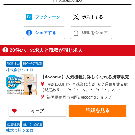
閲覧履歴を見る
ブックマーク
ポストする
シェアする
URLをシェア
20
件のこの求人と職種が同じ求人
派遣社員
紹介予定派遣
株式会社シエロ
【docomo】人気機種に詳しくなれる携帯販売
時給1300円〜 ※残業代支給 ★交通費別途支給
（規定あり） ゜+゜・。○。・゜+゜・。○。・゜
+゜ 入社祝い金10万円支給(規定有) お友達を紹介
福岡県福岡市東区のdocomoショップ
頂くと, インセンティブ支給(規定有) ★月2回払
い・週払い可能（規程有）★ ゜・。○。・゜
詳細を見る
キープ
+゜・。○。・゜+゜
派遣社員
紹介予定派遣
株式会社シエロ