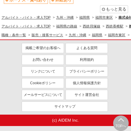
ボーナス・賞与あり
昇給あり
もっと見る
アルバイト・バイト・求人TOP
九州・沖縄
福岡県
福岡市東区
株式会
アルバイト・バイト・求人TOP
福岡県の路線
西鉄貝塚線
西鉄香椎駅
職種・条件一覧
販売・接客サービス
九州・沖縄
福岡県
福岡市東区
掲載ご希望のお客様へ
よくある質問
お問い合わせ
利用規約
リンクについて
プライバシーポリシー
Cookieポリシー
個人情報保護方針
メールサービスについて
サイト運営会社
サイトマップ
(c) AIDEM Inc.
TOPへ