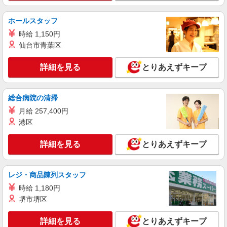
派遣社員
紹介予定派遣
株式会社シエロ
ホールスタッフ
【Y!mobile】の携帯販売スタッフ
時給 1,150円
時給1400円〜 ※残業代支給 ★交通費別途支給
（規定あり） ゜+゜・。○。・゜+゜・。○。・゜
仙台市青葉区
+゜ 入社祝い金10万円支給(規定有) お友達を紹介
福岡県福岡市東区のY!mobileショップ
頂くと, インセンティブ支給(規定有) ★月2回払
詳細を見る
とりあえずキープ
い・週払い可能（規程有）★ ゜・。○。・゜
詳細を見る
キープ
+゜・。○。・゜+゜
総合病院の清掃
派遣社員
紹介予定派遣
月給 257,400円
株式会社シエロ
港区
【楽天モバイル】の店舗スタッフ
月給：256500円〜319150円 ＋賞与年2回＋イ
詳細を見る
とりあえずキープ
ンセンティブ ※経験・能力による ※残業代支給
★交通費別途支給（規定あり） ゜+゜・。○。・゜
福岡県福岡市東区の楽天モバイルショップ
+゜・。○。・゜+゜ 入社祝い金10万円支給(規定
有) お友達を紹介頂くと, インセンティブ支給(規定
レジ・商品陳列スタッフ
詳細を見る
キープ
有) ゜・。○。・゜+゜・。○。・゜+゜
時給 1,180円
堺市堺区
派遣社員
紹介予定派遣
株式会社シエロ
詳細を見る
とりあえずキープ
【ソフトバンク】の店舗スタッフ