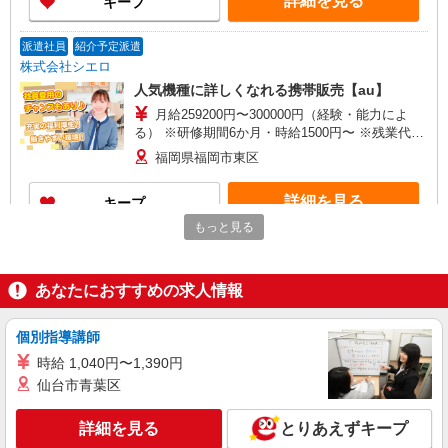
詳細を見る
キープ
○。・゜+゜
派遣社員
紹介予定派遣
株式会社シエロ
人気機種に詳しくなれる携帯販売【au】
月給259200円〜300000円（経験・能力によ
る） ※研修期間6か月・時給1500円〜 ※残業代支
給 ★交通費別途支給（規定あり） ゜+゜・。
福岡県福岡市東区
○。・゜+゜・。○。・゜+゜ 入社祝い金10万円支
給(規定有) お友達を紹介頂くと, インセンティブ支
詳細を見る
キープ
給(規定有) ゜・。○。・゜+゜・。○。・゜+゜
もっと見る
派遣社員
紹介予定派遣
株式会社シエロ
あなたにおすすめの求人情報
携帯販売スタッフ【楽天モバイル】
時給1400円〜 ※残業代支給 ★交通費別途支給
（規定あり） ゜+゜・。○。・゜+゜・。○。・゜
個別指導講師
+゜ 入社祝い金10万円支給(規定有) お友達を紹介
福岡県福岡市東区の家電量販店
時給 1,040円〜1,390円
頂くと, インセンティブ支給(規定有) ★月2回払
仙台市青葉区
い・週払い可能（規程有）★ ゜・。○。・゜
詳細を見る
キープ
+゜・。○。・゜+゜
詳細を見る
とりあえずキープ