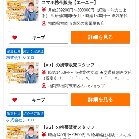
スマホ携帯販売【エーユー】
月給259200円〜300000円（経験・能力によ
る） ※研修期間6か月・時給1500円〜 ※残業代支
給 ★交通費別途支給（規定あり） ゜+゜・。
福岡県福岡市東区の家電量販店
○。・゜+゜・。○。・゜+゜ 入社祝い金10万円支
給(規定有) お友達を紹介頂くと, インセンティブ支
詳細を見る
キープ
給(規定有) ゜・。○。・゜+゜・。○。・゜+゜
派遣社員
紹介予定派遣
株式会社シエロ
【au】の携帯販売スタッフ
時給1450円〜 ※残業代支給 ★交通費別途支給
（規定あり） ゜+゜・。○。・゜+゜・。○。・゜
+゜ 入社祝い金10万円支給(規定有) お友達を紹介
福岡県福岡市東区のauショップ
頂くと, インセンティブ支給(規定有) ★月2回払
い・週払い可能（規程有）★ ゜・。○。・゜
詳細を見る
キープ
+゜・。○。・゜+゜
派遣社員
紹介予定派遣
株式会社シエロ
【au】の携帯販売スタッフ
時給1400円〜1500円 ※給与幅は経験・スキル