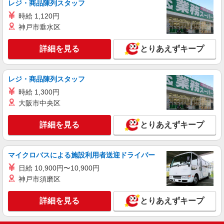
レジ・商品陳列スタッフ
人気機種に詳しくなれる携帯販売【docomo】
時給 1,120円
時給1400円〜1600円（経験・能力による） ※
神戸市垂水区
残業代支給 ★交通費別途支給（規定あり） ゜
+゜・。○。・゜+゜・。○。・゜+゜ 入社祝い金10
鹿児島県鹿児島市の家電量販店
万円支給(規定有) お友達を紹介頂くと, インセンテ
詳細を見る
とりあえずキープ
ィブ支給(規定有) ★月2回払い・週払い可能（規程
詳細を見る
キープ
有）★ ゜・。○。・゜+゜・。○。・゜+゜
レジ・商品陳列スタッフ
紹介予定派遣
時給 1,300円
株式会社シエロ
大阪市中央区
【docomo】の携帯販売スタッフ
時給1300円〜1400円（経験・能力による） ※
詳細を見る
とりあえずキープ
残業代支給 ★交通費別途支給（規定あり） ゜
+゜・。○。・゜+゜・。○。・゜+゜ 入社祝い金10
鹿児島県鹿児島市のdocomoショップ
万円支給(規定有) お友達を紹介頂くと, インセンテ
マイクロバスによる施設利用者送迎ドライバー
ィブ支給(規定有) ★月2回払い・週払い可能（規程
詳細を見る
キープ
有）★ ゜・。○。・゜+゜・。○。・゜+゜
日給 10,900円〜10,900円
神戸市須磨区
詳細を見る
とりあえずキープ