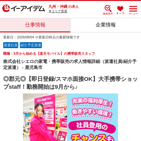
九州・沖縄
の求人
▼エリア変更
仕事情報
企業情報
更新日：2026/08/04 ※更新日時点の最新情報です
派遣社員
紹介予定派遣
職種：9月から始める【楽天モバイル】の携帯販売スタッフ
株式会社シエロの家電・携帯販売の求人情報詳細（派遣社員/紹介予
定派遣） - 鹿児島市
◎郡元◎【即日登録/スマホ面接OK】大手携帯ショッ
プstaff！勤務開始は9月から♪