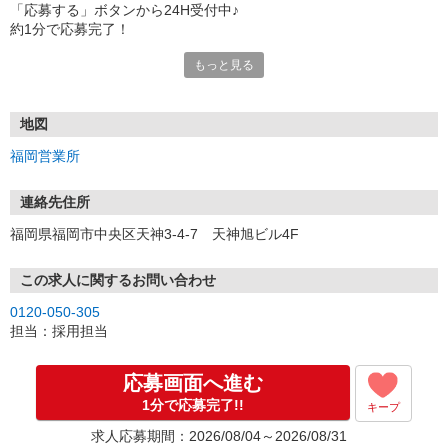
「応募する」ボタンから24H受付中♪
約1分で応募完了！
もっと見る
■電話応募の場合
電話応募も歓迎！（受付:10:00〜20:00）
土日祝も受付中♪
地図
【選考フロー】
福岡営業所
①応募から3営業日を目安に、メールorお電話でご連絡します。
②面接日時を決定！「0120」から始まる電話番号からご連絡します
★スマホでWEB面接（LINEなど）・出張面接・事務所面接と選べま
連絡先住所
す
福岡県福岡市中央区天神3-4-7 天神旭ビル4F
③面接実施（履歴書不要）
④勤務開始（スタート日は応相談）
※ご希望があれば、職場見学の調整もOKです！
この求人に関するお問い合わせ
0120-050-305
お気軽にご応募ください♪
担当：採用担当
応募画面へ進む
1分で応募完了!!
キープ
求人応募期間：2026/08/04～2026/08/31