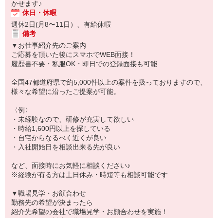
かせます♪
休日・休暇
週休2日(月8〜11日）、有給休暇
備考
▼お仕事紹介先のご案内
ご応募を頂いた後にスマホでWEB面接！
履歴書不要・私服OK・即日での登録面接も可能
全国47都道府県で約5,000件以上の案件を扱っておりますので、
様々な希望に沿ったご提案が可能。
〈例〉
・未経験なので、研修が充実して欲しい
・時給1,600円以上を探している
・自宅からなるべく近くが良い
・入社開始日を相談出来る先が良い
など、面接時にお気軽に相談ください♪
※経験が有る方は土日休み・時短等も相談可能です
▼職場見学・お顔合わせ
勤務先の希望が決まったら
紹介先希望の会社で職場見学・お顔合わせを実施！