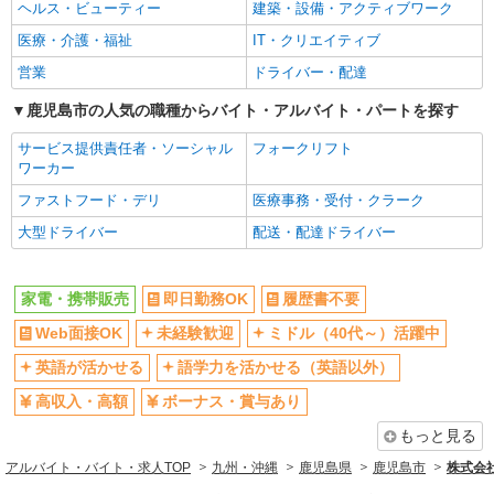
社員登用あり
ヘルス・ビューティー
建築・設備・アクティブワーク
医療・介護・福祉
IT・クリエイティブ
営業
ドライバー・配達
鹿児島市の人気の職種からバイト・アルバイト・パートを探す
サービス提供責任者・ソーシャル
フォークリフト
ワーカー
ファストフード・デリ
医療事務・受付・クラーク
大型ドライバー
配送・配達ドライバー
家電・携帯販売
即日勤務OK
履歴書不要
Web面接OK
未経験歓迎
ミドル（40代～）活躍中
英語が活かせる
語学力を活かせる（英語以外）
高収入・高額
ボーナス・賞与あり
もっと見る
アルバイト・バイト・求人TOP
九州・沖縄
鹿児島県
鹿児島市
株式会