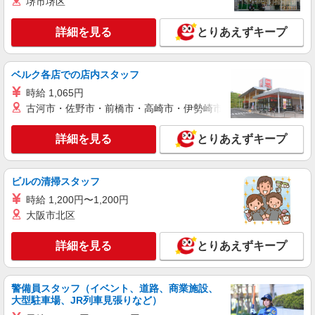
堺市堺区
頂くと, インセンティブ支給(規定有) ★月2回払
い・週払い可能（規程有）★ ゜・。○。・゜
詳細を見る
キープ
詳細を見る
+゜・。○。・゜+゜
とりあえずキープ
紹介予定派遣
ベルク各店での店内スタッフ
株式会社シエロ
【docomo】の携帯販売スタッフ
時給 1,065円
古河市・佐野市・前橋市・高崎市・伊勢崎市・太田市・館林市・
時給1300円〜1350円（経験・能力による） ※
残業代支給 ★交通費別途支給（規定あり） ゜
+゜・。○。・゜+゜・。○。・゜+゜ 入社祝い金10
詳細を見る
とりあえずキープ
鹿児島県鹿児島市のdocomoショップ
万円支給(規定有) お友達を紹介頂くと, インセンテ
ィブ支給(規定有) ★月2回払い・週払い可能（規程
詳細を見る
キープ
有）★ ゜・。○。・゜+゜・。○。・゜+゜
ビルの清掃スタッフ
時給 1,200円〜1,200円
派遣社員
大阪市北区
株式会社シエロ
【ソフトバンク】の店舗スタッフ
詳細を見る
とりあえずキープ
未経験：時給1250円〜 経験者：時給1300円〜
※残業代支給 ★交通費別途支給（規定あり） ゜
+゜・。○。・゜+゜・。○。・゜+゜ 入社祝い金10
鹿児島県鹿児島市のsoftbankショップ
警備員スタッフ（イベント、道路、商業施設、
万円支給(規定有) お友達を紹介頂くと, インセンテ
大型駐車場、JR列車見張りなど）
ィブ支給(規定有) ★月2回払い・週払い可能（規程
詳細を見る
キープ
有）★ ゜・。○。・゜+゜・。○。・゜+゜