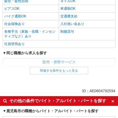
髪型・髪色自由
ネイルOK
ピアスOK
車通勤OK
バイク通勤OK
交通費支給
社会保険あり
入社祝い金あり
各種手当（家族・役職・インセン
制服貸与
ティブなど）あり
社員登用あり
同じ職種から求人を探す
販売・接客サービス
家電・携帯販売
関連する条件をもっと見る
同じ特徴から求人を探す
未経験歓迎
ミドル（40代～）活躍中
ID：AE0804792594
英語が活かせる
ボーナス・賞与あり
その他の条件でバイト・アルバイト・パートを探す
日払い
車通勤OK
鹿児島市の職種からバイト・アルバイト・パートを探す
交通費支給
社会保険あり