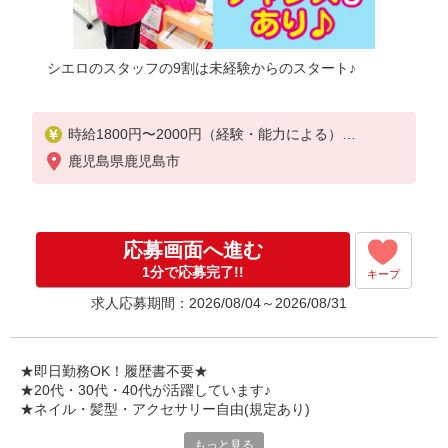
シエロのスタッフの9割は未経験からのスタート♪
時給1800円〜2000円（経験・能力による）
※残業代支給
鹿児島県鹿児島市
★交通費別途支給（規定あり）
゜+゜・。○。・゜+゜・。○。・゜+゜
入社祝い金10万円支給(規定有)
応募画面へ進む
お友達を紹介頂くと,
1分で応募完了!!
キープ
インセンティブ支給(規定有)
求人応募期間：2026/08/04～2026/08/31
★月2回払い・週払い可能（規程有）★
゜・。○。・゜+゜・。○。・゜+゜
★即日勤務OK！履歴書不要★
★20代・30代・40代が活躍しています♪
★ネイル・髪型・アクセサリー自由(規定あり)
もっと見る
新しい機種やプラン。