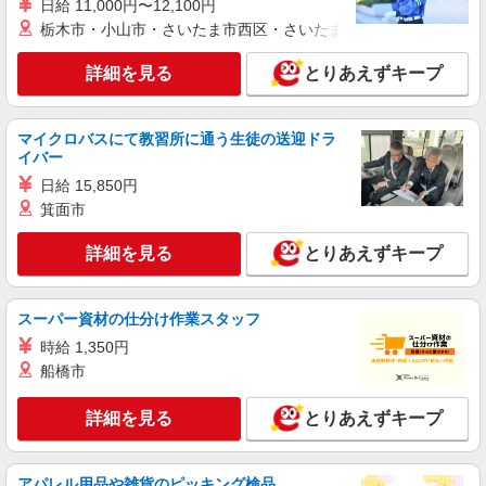
日給 11,000円〜12,100円
栃木市・小山市・さいたま市西区・さいたま市岩槻区・久喜市・
派遣社員
株式会社シエロ
詳細を見る
とりあえずキープ
スマホ携帯販売【ソフトバンク】
時給1400円〜1450円（経験・能力による） ※
マイクロバスにて教習所に通う生徒の送迎ドラ
残業代支給 ★交通費別途支給（規定あり） ゜
イバー
+゜・。○。・゜+゜・。○。・゜+゜ 入社祝い金10
鹿児島県鹿児島市の商業施設
万円支給(規定有) お友達を紹介頂くと, インセンテ
日給 15,850円
ィブ支給(規定有) ★月2回払い・週払い可能（規程
箕面市
詳細を見る
キープ
有）★ ゜・。○。・゜+゜・。○。・゜+゜
詳細を見る
とりあえずキープ
紹介予定派遣
株式会社シエロ
スマホ携帯販売【ドコモ】
スーパー資材の仕分け作業スタッフ
時給1400円〜1500円（経験・能力による） ※
時給 1,350円
残業代支給 ★交通費別途支給（規定あり） ゜
船橋市
+゜・。○。・゜+゜・。○。・゜+゜ 入社祝い金10
鹿児島県鹿児島市
万円支給(規定有) お友達を紹介頂くと, インセンテ
ィブ支給(規定有) ★月2回払い・週払い可能（規程
詳細を見る
とりあえずキープ
詳細を見る
キープ
有）★ ゜・。○。・゜+゜・。○。・゜+゜
紹介予定派遣
アパレル用品や雑貨のピッキング検品