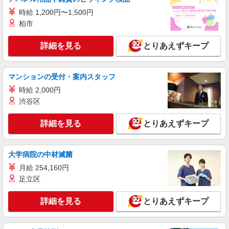
株式会社シエロ
時給 1,200円〜1,500円
【ソフトバンク】の店舗スタッフ
柏市
未経験：時給1250円〜 経験者：時給1300円〜
※残業代支給 ★交通費別途支給（規定あり） ゜
詳細を見る
とりあえずキープ
+゜・。○。・゜+゜・。○。・゜+゜ 入社祝い金10
鹿児島県鹿児島市のsoftbankショップ
万円支給(規定有) お友達を紹介頂くと, インセンテ
ィブ支給(規定有) ★月2回払い・週払い可能（規程
マンションの受付・案内スタッフ
詳細を見る
キープ
有）★ ゜・。○。・゜+゜・。○。・゜+゜
時給 2,000円
紹介予定派遣
渋谷区
株式会社シエロ
【softbank】人気機種に詳しくなれる携帯販
詳細を見る
とりあえずキープ
売
月給209721円〜256438円 固定残業代:26331
大学病院の中材滅菌
円〜33098円（20時間相当） ※時間外手当は時間
外労働の有無にかかわらず、固定残業代として支
鹿児島県鹿児島市のsoftbankショップ
月給 254,160円
給し、相当時間を超える時間外労働分は法定どお
足立区
り追加で支給します。 ※試用期間あり3ヶ月円〜
詳細を見る
キープ
※残業代支給 ★交通費別途支給（規定あり） ゜
+゜・。○。・゜+゜・。○。・゜+゜ 入社祝い金10
詳細を見る
とりあえずキープ
万円支給(規定有) お友達を紹介頂くと, インセンテ
紹介予定派遣
ィブ支給(規定有) ゜・。○。・゜+゜・。○。・゜
株式会社シエロ
+゜