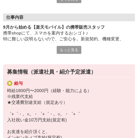
日々変わる専門知識を覚えるのはやっぱり大変。
でも心配ご無用！
仕事内容
シエロのご紹介するお店は、チームワークが良く
9月から始める【楽天モバイル】の携帯販売スタッフ
お互いに教え合ったり、フォローしあったりする
携帯shopにて、スマホを案内するおシゴト♪
和気あいあいとした人間関係がある店舗ばかり！
特に難しい説明もないので、ご安心を。新規契約、機種変更、
皆で一緒にステップアップしましょう♪
各種料金プランのご相談対応・ご提案などをお願いします。
もっと見る
【選べるお仕事いろいろ】
初めての方でも安心♪
￣￣￣￣￣￣￣￣￣￣￣
あなた専属のコーディネーターが親切・丁寧にフォローするので、
▼オフィスワーク
満足度◎
事務、経理、データ入力、コールセンター、受付
募集情報（派遣社員・紹介予定派遣）
▼工場・製造・軽作業系
■携帯やインターネット販売業務
機械/食品製造・梱包・仕分け・加工・組立・検査
給与
docomo(ドコモ)/au(エーユー)・KDDI/softbank(ソフトバンク)など
▼美容系
時給1800円〜2000円（経験・能力による）
の大手キャリアから
眉毛サロンのアイブロウ・ネイリスト・エステ
※残業代支給
ワイモバイル(Y!mobille)、楽天モバイル、UQなど格安スマホまで幅
▼営業・販売
★交通費別途支給（規定あり）
広く紹介可能♪
法人営業・アパレル販売・個別指導塾・人材紹介
人気のApple（アップル）店舗もございます！
▼人気案件も多数♪
゜+゜・。○。・゜+゜・。○。・゜+゜
短期・期間限定・オープニング・官公庁案件
入社祝い金10万円支給(規定有)
上場/優良/大手企業など
お友達を紹介頂くと,
【スマホ面接実施中】
インセンティブ支給(規定有)