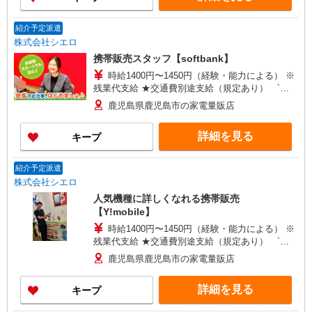
残業代を支給。 ※試用期間あり3ヶ月月給25万円
以上 ※残業代支給 ★交通費別途支給（規定あり）
紹介予定派遣
゜+゜・。○。・゜+゜・。○。・゜+゜ 入社祝い金
株式会社シエロ
10万円支給(規定有) お友達を紹介頂くと, インセン
携帯販売スタッフ【softbank】
ティブ支給(規定有) ゜・。○。・゜+゜・。
○。・゜+゜
時給1400円〜1450円（経験・能力による） ※
残業代支給 ★交通費別途支給（規定あり） ゜
+゜・。○。・゜+゜・。○。・゜+゜ 入社祝い金10
鹿児島県鹿児島市の家電量販店
万円支給(規定有) お友達を紹介頂くと, インセンテ
ィブ支給(規定有) ★月2回払い・週払い可能（規程
詳細を見る
キープ
有）★ ゜・。○。・゜+゜・。○。・゜+゜
紹介予定派遣
株式会社シエロ
人気機種に詳しくなれる携帯販売
【Y!mobile】
時給1400円〜1450円（経験・能力による） ※
残業代支給 ★交通費別途支給（規定あり） ゜
+゜・。○。・゜+゜・。○。・゜+゜ 入社祝い金10
鹿児島県鹿児島市の家電量販店
万円支給(規定有) お友達を紹介頂くと, インセンテ
ィブ支給(規定有) ★月2回払い・週払い可能（規程
詳細を見る
キープ
有）★ ゜・。○。・゜+゜・。○。・゜+゜