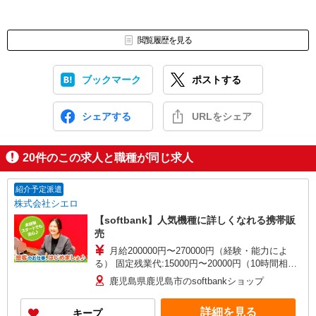
閲覧履歴を見る
ブックマーク
ポストする
シェアする
URLをシェア
20
件のこの求人と職種が同じ求人
紹介予定派遣
株式会社シエロ
【softbank】人気機種に詳しくなれる携帯販
売
月給200000円〜270000円（経験・能力によ
る） 固定残業代:15000円〜20000円（10時間相
当） ※職務手当との名称で、時間外労働の有無に
鹿児島県鹿児島市のsoftbankショップ
かかわらず、固定残業代として支給（役職と給与
に応じて計算。役職についていない正社員は
詳細を見る
キープ
20,000円を支給）。超過分の時間外労働は追加で