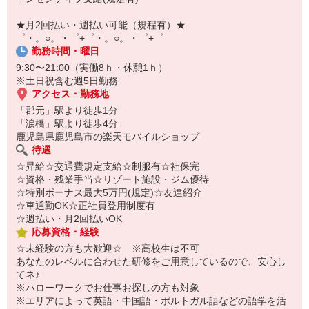
￣￣￣￣￣￣￣￣￣
自宅に居ながらスマホでカンタン面接OK！
★月2回払い・週払い可能（規程有）★
オンライン面談なのでスピード対応。
゜・。○。・゜+゜・。○。・゜+゜
勤務時間・曜日
9:30〜21:00（実働8ｈ・休憩1ｈ）
※土日祝含む週5日勤務
アクセス・勤務地
「郡元」駅より徒歩1分
「涙橋」駅より徒歩4分
鹿児島県鹿児島市の楽天モバイルショップ
待遇
☆昇給☆交通費規定支給☆制服有☆社保完
☆資格・残業手当☆リゾート施設・ジム優待
☆特別ボーナス最大5万円(規定)☆友達紹介
☆車通勤OK☆正社員登用制度有
☆週払い・月2回払いOK
応募資格・経験
☆未経験の方も大歓迎☆ ※高校生は不可
あなたのレベルに合わせた研修をご用意しているので、安心し
てネ♪
※ハローワークでお仕事お探しの方も対象
※エリアによって英語・中国語・ポルトガル語などの語学を活