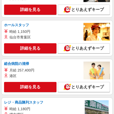
+゜・。○。・゜+゜・。○。・゜+゜ 入社祝い金10
鹿児島県鹿児島市のdocomoショップ
万円支給(規定有) お友達を紹介頂くと, インセンテ
詳細を見る
とりあえずキープ
ィブ支給(規定有) ★月2回払い・週払い可能（規程
詳細を見る
キープ
有）★ ゜・。○。・゜+゜・。○。・゜+゜
ホールスタッフ
派遣社員
時給 1,150円
株式会社シエロ
仙台市青葉区
携帯販売スタッフ【softbank】
時給1400円〜1450円（経験・能力による） ※
詳細を見る
とりあえずキープ
残業代支給 ★交通費別途支給（規定あり） ゜
+゜・。○。・゜+゜・。○。・゜+゜ 入社祝い金10
鹿児島県鹿児島市の家電量販店
万円支給(規定有) お友達を紹介頂くと, インセンテ
総合病院の清掃
ィブ支給(規定有) ★月2回払い・週払い可能（規程
詳細を見る
キープ
有）★ ゜・。○。・゜+゜・。○。・゜+゜
月給 257,400円
港区
紹介予定派遣
株式会社シエロ
詳細を見る
とりあえずキープ
人気機種に詳しくなれる携帯販売
【Y!mobile】
レジ・商品陳列スタッフ
時給1400円〜 ※残業代支給 ★交通費別途支給
（規定あり） ゜+゜・。○。・゜+゜・。○。・゜
時給 1,180円
+゜ 入社祝い金10万円支給(規定有) お友達を紹介
鹿児島県鹿児島市