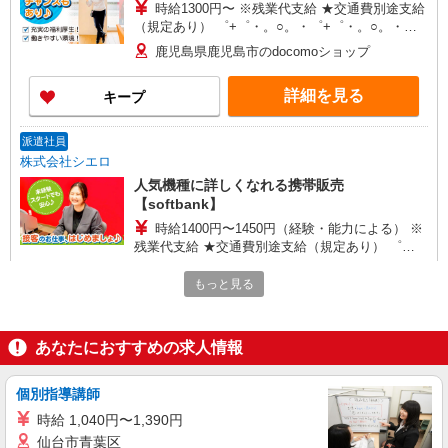
時給1300円〜 ※残業代支給 ★交通費別途支給
（規定あり） ゜+゜・。○。・゜+゜・。○。・゜
+゜ 入社祝い金10万円支給(規定有) お友達を紹介
鹿児島県鹿児島市のdocomoショップ
頂くと, インセンティブ支給(規定有) ★月2回払
い・週払い可能（規程有）★ ゜・。○。・゜
詳細を見る
キープ
+゜・。○。・゜+゜
派遣社員
株式会社シエロ
人気機種に詳しくなれる携帯販売
【softbank】
時給1400円〜1450円（経験・能力による） ※
残業代支給 ★交通費別途支給（規定あり） ゜
+゜・。○。・゜+゜・。○。・゜+゜ 入社祝い金10
鹿児島県鹿児島市の家電量販店
万円支給(規定有) お友達を紹介頂くと, インセンテ
もっと見る
ィブ支給(規定有) ★月2回払い・週払い可能（規程
詳細を見る
キープ
有）★ ゜・。○。・゜+゜・。○。・゜+゜
あなたにおすすめの求人情報
派遣社員
株式会社シエロ
個別指導講師
【docomo】の携帯販売スタッフ
時給 1,040円〜1,390円
時給1300円〜1400円（経験・能力による） ※
仙台市青葉区
残業代支給 ★交通費別途支給（規定あり） ゜