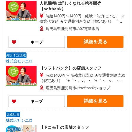
人気機種に詳しくなれる携帯販売
【softbank】
時給1400円〜1450円（経験・能力による） ※
残業代支給 ★交通費別途支給（規定あり） ゜
+゜・。○。・゜+゜・。○。・゜+゜ 入社祝い金10
鹿児島県鹿児島市の家電量販店
万円支給(規定有) お友達を紹介頂くと, インセンテ
ィブ支給(規定有) ★月2回払い・週払い可能（規程
詳細を見る
キープ
有）★ ゜・。○。・゜+゜・。○。・゜+゜
紹介予定派遣
株式会社シエロ
【ソフトバンク】の店舗スタッフ
時給1400円〜 ※残業代支給 ★交通費別途支給
（規定あり） ゜+゜・。○。・゜+゜・。○。・゜
+゜ 入社祝い金10万円支給(規定有) お友達を紹介
鹿児島県鹿児島市のsoftbankショップ
頂くと, インセンティブ支給(規定有) ★月2回払
い・週払い可能（規程有）★ ゜・。○。・゜
詳細を見る
キープ
+゜・。○。・゜+゜
派遣社員
株式会社シエロ
【ドコモ】の店舗スタッフ