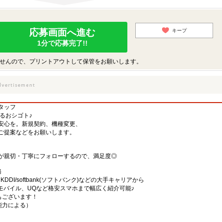
応募画面へ進む
キープ
1分で応募完了!!
せんので、プリントアウトして保管をお願いします。
タッフ
するおシゴト♪
安心を。新規契約、機種変更、
ご提案などをお願いします。
が親切・丁寧にフォローするので、満足度◎
務
)・KDDI/softbank(ソフトバンク)などの大手キャリアから
、楽天モバイル、UQなど格安スマホまで幅広く紹介可能♪
舗もございます！
・能力による）