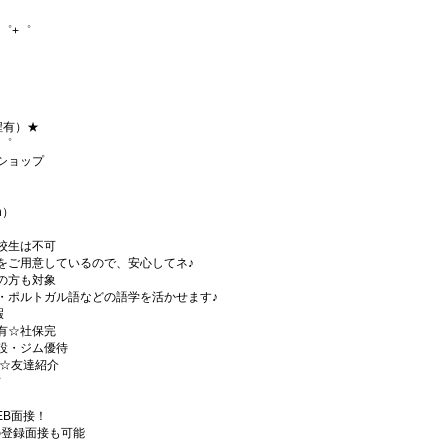
゜+゜
程有）★
+゜
ショップ
h）
校生は不可
をご用意しているので、安心してネ♪
の方も対象
・ポルトガル語などの語学を活かせます♪
暇
有☆社保完
設・ジム優待
)☆友達紹介
有
EB面接！
の登録面接も可能