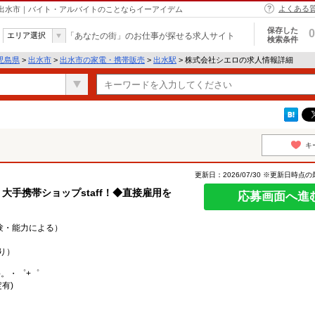
よくある
 出水市｜バイト・アルバイトのことならイーアイデム
保存した
0
エリア選択
「あなたの街」のお仕事が探せる求人サイト
検索条件
児島県
>
出水市
>
出水市の家電・携帯販売
>
出水駅
> 株式会社シエロの求人情報詳細
キ
更新日：2026/07/30 ※更新日時点
大手携帯ショップstaff！◆直接雇用を
応募画面へ進
経験・能力による）
り）
○。・゜+゜
有)