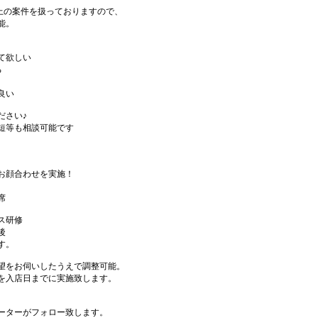
件以上の案件を扱っておりますので、
能。
て欲しい
る
良い
ださい♪
短等も相談可能です
お顔合わせを実施！
席
ス研修
後
す。
望をお伺いしたうえで調整可能。
を入店日までに実施致します。
ーターがフォロー致します。