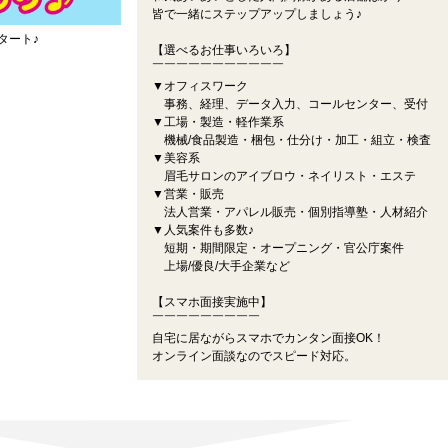
皆で一緒にステップアップしましょう♪
タート♪
【選べるお仕事いろいろ】
￣￣￣￣￣￣￣￣￣￣￣
▼オフィスワーク
事務、経理、データ入力、コールセンター、受付
▼工場・製造・軽作業系
機械/食品製造・梱包・仕分け・加工・組立・検査
▼美容系
眉毛サロンのアイブロウ・ネイリスト・エステ
▼営業・販売
法人営業・アパレル販売・個別指導塾・人材紹介
▼人気案件も多数♪
短期・期間限定・オープニング・官公庁案件
上場/優良/大手企業など
【スマホ面接実施中】
￣￣￣￣￣￣￣￣￣
自宅に居ながらスマホでカンタン面接OK！
オンライン面談なのでスピード対応。