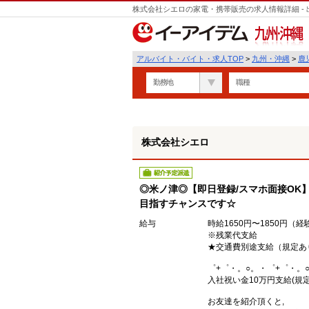
株式会社シエロの家電・携帯販売の求人情報詳細 -
遣
九州・沖縄
アルバイト・バイト・求人TOP
>
九州・沖縄
>
鹿
勤務地
職種
株式会社シエロ
紹介予定派遣
◎米ノ津◎【即日登録/スマホ面接OK】
目指すチャンスです☆
給与
時給1650円〜1850円（
※残業代支給
★交通費別途支給（規定あ
゜+゜・。○。・゜+゜・。
入社祝い金10万円支給(規定
お友達を紹介頂くと,