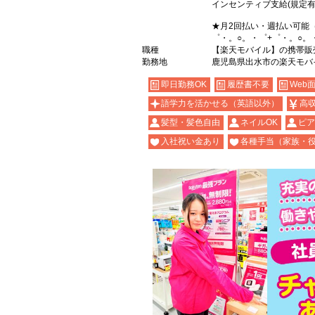
インセンティブ支給(規定有
★月2回払い・週払い可能
゜・。○。・゜+゜・。○。
職種
【楽天モバイル】の携帯販
勤務地
鹿児島県出水市の楽天モバ
即日勤務OK
履歴書不要
Web
語学力を活かせる（英語以外）
高
髪型・髪色自由
ネイルOK
ピア
入社祝い金あり
各種手当（家族・