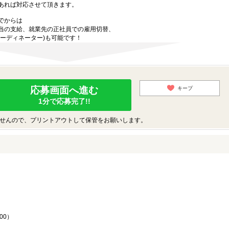
あれば対応させて頂きます。
でからは
当の支給、就業先の正社員での雇用切替、
ーディネーター)も可能です！
応募画面へ進む
キープ
1分で応募完了!!
せんので、プリントアウトして保管をお願いします。
♪
00）