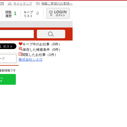
質問
サイトマップ
掲載ご希望のお客様へ
閲覧
キープ
1
0
履歴
リスト
ログイン
キープ中のお仕事（0件）
保存した検索条件（
0
件）
閲覧したお仕事（1件）
ープ
株式会社シエロ
の最新情報です
む