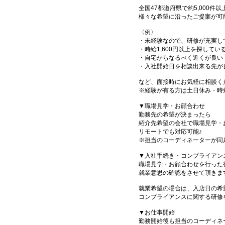
全国47都道府県で約5,000
様々な希望に沿ったご提案が可
〈例〉
・未経験なので、研修が充実し
・時給1,600円以上を探してい
・自宅からなるべく近くが良い
・入社開始日を相談出来る先が
など、面接時にお気軽に相談く
※経験が有る方は土日休み・時
▼職場見学・お顔合わせ
勤務先の希望が決まったら
紹介先希望の会社で職場見学・
リモートでも対応可能♪
※担当のコーディネーターが同
▼入社手続き・コンプライアン
職場見学・お顔合わせを行った
就業意思の確認をさせて頂きま
就業希望の場合は、入店日の希
コンプライアンスに関する研修
▼お仕事開始
勤務開始後も担当のコーディネ