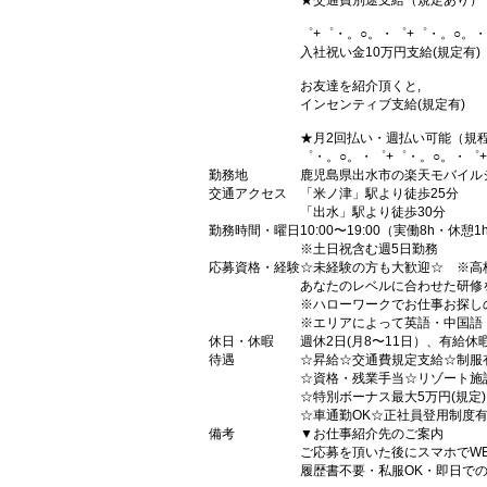
★交通費別途支給（規定あり）
゜+゜・。○。・゜+゜・。○。・
入社祝い金10万円支給(規定有)
お友達を紹介頂くと,
インセンティブ支給(規定有)
★月2回払い・週払い可能（規
゜・。○。・゜+゜・。○。・゜
勤務地
鹿児島県出水市の楽天モバイル
交通アクセス
「米ノ津」駅より徒歩25分
「出水」駅より徒歩30分
勤務時間・曜日
10:00〜19:00（実働8h・休憩1
※土日祝含む週5日勤務
応募資格・経験
☆未経験の方も大歓迎☆ ※高
あなたのレベルに合わせた研修
※ハローワークでお仕事お探し
※エリアによって英語・中国語
休日・休暇
週休2日(月8〜11日）、有給休
待遇
☆昇給☆交通費規定支給☆制服
☆資格・残業手当☆リゾート施
☆特別ボーナス最大5万円(規定
☆車通勤OK☆正社員登用制度
備考
▼お仕事紹介先のご案内
ご応募を頂いた後にスマホでW
履歴書不要・私服OK・即日で