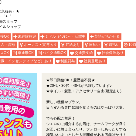
)
（規程有）★
・゜+゜
売スタッフ
イルショップ
面接OK
未経験歓迎
ミドル（40代～）活躍中
英語が活かせる
収入・高額
ボーナス・賞与あり
昇給あり
日払い
週払い
10
スOK
車通勤OK
バイク通勤OK
交通費支給
社会保険あり
役職・インセンティブなど）あり
制服貸与
社員登用あり
★即日勤務OK！履歴書不要★
★20代・30代・40代が活躍しています♪
★ネイル・髪型・アクセサリー自由(規定あり)
新しい機種やプラン。
日々変わる専門知識を覚えるのはやっぱり大変。
でも心配ご無用！
シエロのご紹介するお店は、チームワークが良く
お互いに教え合ったり、フォローしあったりする
和気あいあいとした人間関係がある店舗ばかり！