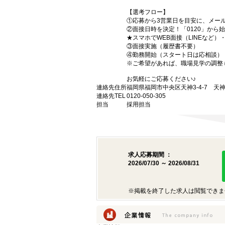
【選考フロー】
①応募から3営業日を目安に、メール
②面接日時を決定！「0120」から
★スマホでWEB面接（LINEなど
③面接実施（履歴書不要）
④勤務開始（スタート日は応相談）
※ご希望があれば、職場見学の調整
お気軽にご応募ください♪
連絡先住所
福岡県福岡市中央区天神3-4-7 天神
連絡先TEL
0120-050-305
担当
採用担当
求人応募期間 ：
2026/07/30 ～ 2026/08/31
※掲載を終了した求人は閲覧できま