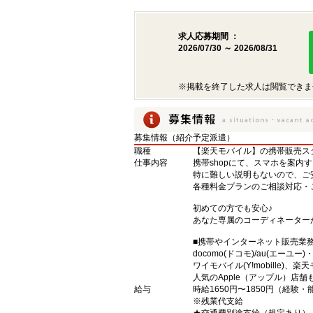
求人応募期間 ：
2026/07/30 ～ 2026/08/31
※掲載を終了した求人は閲覧できま
募集情報（紹介予定派遣）
職種
【楽天モバイル】の携帯販売ス
仕事内容
携帯shopにて、スマホを案内
特に難しい説明もないので、ご
各種料金プランのご相談対応・
初めての方でも安心♪
あなた専属のコーディネーター
■携帯やインターネット販売業
docomo(ドコモ)/au(エーユー
ワイモバイル(Y!mobille)
人気のApple（アップル）店
給与
時給1650円〜1850円（経験
※残業代支給