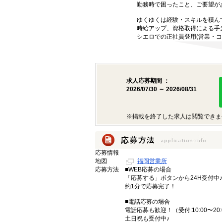
勤務時で困ったこと、ご要望が
ゆくゆくは経験・スキルを積ん
時給アップ、資格取得による手
シエロでの正社員登用(営業・コ
求人応募期間 ：
2026/07/30 ～ 2026/08/31
※掲載を終了した求人は閲覧できま
応募情報
地図
福岡営業所
応募方法
■WEB応募の場合
「応募する」ボタンから24H受付中
約1分で応募完了！
■電話応募の場合
電話応募も歓迎！（受付:10:00〜20:
土日祝も受付中♪