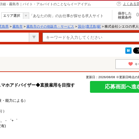
よくある
細 - 霧島市｜バイト・アルバイトのことならイーアイデム
保存した
0
エリア選択
「あなたの街」のお仕事が探せる求人サイト
検索条件
児島県
>
霧島市
>
霧島市のその他販売・サービス
>
国分(鹿児島)駅
> 株式会社シエロの求
キ
更新日：2026/08/08 ※更新日時点
スマホアドバイザー◆直接雇用を目指す
応募画面へ進
経験・能力による）
り）
○。・゜+゜
有)