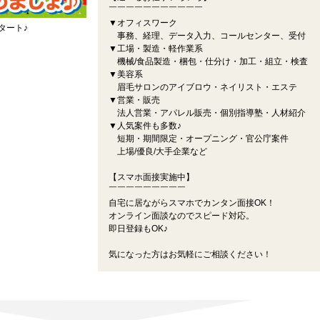
￣￣￣￣￣￣￣￣￣￣￣
▼オフィスワーク
タート♪
事務、経理、データ入力、コールセンター、受付
▼工場・製造・軽作業系
機械/食品製造・梱包・仕分け・加工・組立・検査
▼美容系
眉毛サロンのアイブロウ・ネイリスト・エステ
▼営業・販売
法人営業・アパレル販売・個別指導塾・人材紹介
▼人気案件も多数♪
短期・期間限定・オープニング・官公庁案件
上場/優良/大手企業など
【スマホ面接実施中】
￣￣￣￣￣￣￣￣￣
自宅に居ながらスマホでカンタン面接OK！
オンライン面談なのでスピード対応。
即日登録もOK♪
気になった方はお気軽にご相談ください！