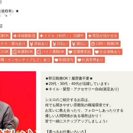
)
（規程有）★
・゜+゜
店
面接OK
未経験歓迎
ミドル（40代～）活躍中
英語が活かせる
ーナス・賞与あり
昇給あり
日払い
週払い
10時～勤務OK
スOK
車通勤OK
バイク通勤OK
交通費支給
社会保険あり
役職・インセンティブなど）あり
制服貸与
社員登用あり
★即日勤務OK！履歴書不要★
★20代・30代・40代が活躍しています♪
★ネイル・髪型・アクセサリー自由(規定あり)
シエロのご紹介するお店は、
何でも聞きやすい雰囲気の職場環境です。
お互いに教え合ったり、フォローしあったりする
優しい人間関係がある場所ばかり！
皆で一緒にステップアップしましょう♪
【選べるお仕事いろいろ】