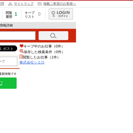
質問
サイトマップ
掲載ご希望のお客様へ
閲覧
キープ
1
0
履歴
リスト
ログイン
人情報詳細
キープ中のお仕事（0件）
保存した検索条件（
0
件）
閲覧したお仕事（1件）
ープ
株式会社シエロ
の最新情報です
む