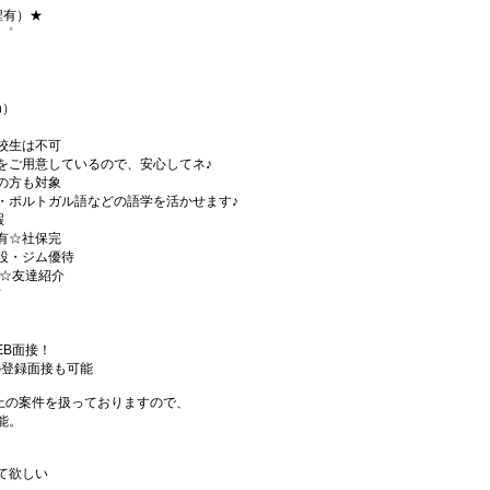
程有）★
+゜
h）
校生は不可
をご用意しているので、安心してネ♪
の方も対象
・ポルトガル語などの語学を活かせます♪
暇
有☆社保完
設・ジム優待
)☆友達紹介
有
EB面接！
の登録面接も可能
件以上の案件を扱っておりますので、
能。
て欲しい