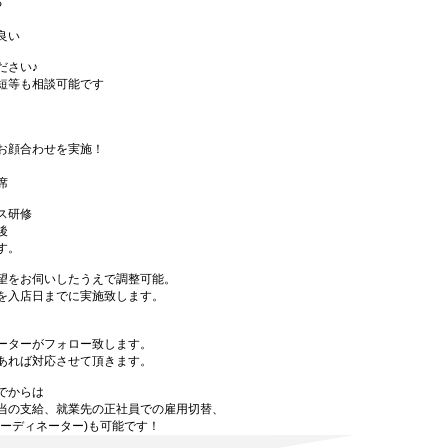
る
良い
ださい♪
短等も相談可能です
お顔合わせを実施！
席
ス研修
後
す。
望をお伺いしたうえで調整可能。
を入店日までに実施致します。
ーターがフォロー致します。
あれば対応させて頂きます。
でからは
当の支給、就業先の正社員での雇用切替、
ーディネーター)も可能です！