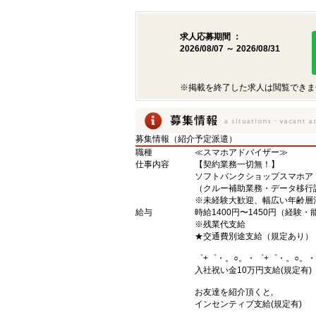
求人応募期間 ：
2026/08/07 ～ 2026/08/31
※掲載を終了した求人は閲覧できま
募集情報（紹介予定派遣）
職種
≪スマホアドバイザー≫
仕事内容
【契約業務一切無！】
ソフトバンクショップスマホア
（クルー補助業務・データ移行
※未経験大歓迎、幅広い年齢層
給与
時給1400円〜1450円（経験
※残業代支給
★交通費別途支給（規定あり）
゜+゜・。○。・゜+゜・。○。・
入社祝い金10万円支給(規定有)
お友達を紹介頂くと,
インセンティブ支給(規定有)