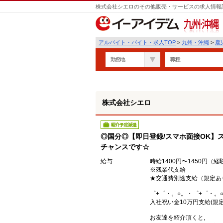
株式会社シエロのその他販売・サービスの求人情報詳
遣
九州・沖縄
アルバイト・バイト・求人TOP
>
九州・沖縄
>
鹿
勤務地
職種
株式会社シエロ
紹介予定派遣
◎国分◎【即日登録/スマホ面接OK】
チャンスです☆
給与
時給1400円〜1450円（
※残業代支給
★交通費別途支給（規定あ
゜+゜・。○。・゜+゜・。
入社祝い金10万円支給(規定
お友達を紹介頂くと,