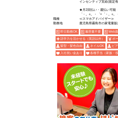
インセンティブ支給(規定有
★月2回払い・週払い可能
゜・。○。・゜+゜・。○。
職種
≪スマホアドバイザー≫
勤務地
鹿児島県霧島市の家電量販
即日勤務OK
履歴書不要
Web
語学力を活かせる（英語以外）
ボ
髪型・髪色自由
ネイルOK
ピア
入社祝い金あり
各種手当（家族・