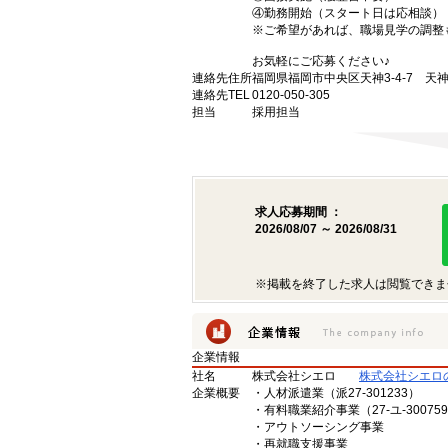
④勤務開始（スタート日は応相談）
※ご希望があれば、職場見学の調整
お気軽にご応募ください♪
連絡先住所
福岡県福岡市中央区天神3-4-7 天神
連絡先TEL
0120-050-305
担当
採用担当
求人応募期間 ：
2026/08/07 ～ 2026/08/31
※掲載を終了した求人は閲覧できま
企業情報
社名
株式会社シエロ
株式会社シエロ
企業概要
・人材派遣業（派27-301233）
・有料職業紹介事業（27-ユ-30075
・アウトソーシング事業
・再就職支援事業