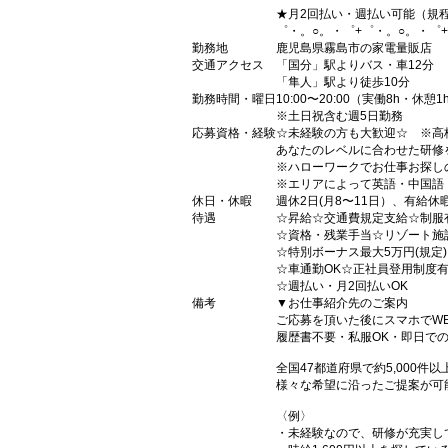
★月2回払い・週払い可能（規
゜・。○。・゜+゜・。○。・゜
勤務地
鹿児島県霧島市の家電量販店
交通アクセス
「国分」駅よりバス・車12分
「隼人」駅より徒歩10分
勤務時間・曜日
10:00〜20:00（実働8h・休憩1
※土日祝含む週5日勤務
応募資格・経験
☆未経験の方も大歓迎☆ ※高
あなたのレベルに合わせた研修
※ハローワークでお仕事お探し
※エリアによって英語・中国語
休日・休暇
週休2日(月8〜11日）、有給休
待遇
☆昇給☆交通費規定支給☆制服
☆資格・残業手当☆リゾート施
☆特別ボーナス最大5万円(規定
☆車通勤OK☆正社員登用制度
☆週払い・月2回払いOK
備考
▼お仕事紹介先のご案内
ご応募を頂いた後にスマホでW
履歴書不要・私服OK・即日で
全国47都道府県で約5,000
様々な希望に沿ったご提案が可
〈例〉
・未経験なので、研修が充実し