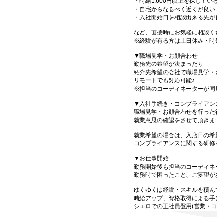
・時給1,600円以上を探してい
・自宅からなるべく近くが良い
・入社開始日を相談出来る先が
など、面接時にお気軽に相談く
※経験が有る方は土日休み・時
▼職場見学・お顔合わせ
勤務先の希望が決まったら
紹介先希望の会社で職場見学・
リモートでも対応可能♪
※担当のコーディネーターが同
▼入社手続き・コンプライアン
職場見学・お顔合わせを行った
就業意思の確認をさせて頂きま
就業希望の場合は、入店日の希
コンプライアンスに関する研修
▼お仕事開始
勤務開始後も担当のコーディネ
勤務時で困ったこと、ご要望が
ゆくゆくは経験・スキルを積ん
時給アップ、資格取得による手
シエロでの正社員登用(営業・コ