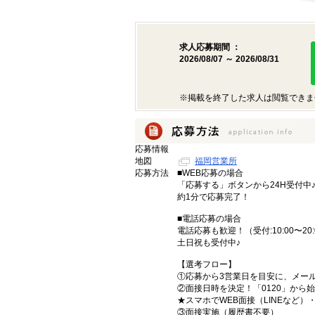
求人応募期間 ：
2026/08/07 ～ 2026/08/31
※掲載を終了した求人は閲覧できま
応募情報
地図
福岡営業所
応募方法
■WEB応募の場合
「応募する」ボタンから24H受付中
約1分で応募完了！
■電話応募の場合
電話応募も歓迎！（受付:10:00〜20:
土日祝も受付中♪
【選考フロー】
①応募から3営業日を目安に、メール
②面接日時を決定！「0120」から
★スマホでWEB面接（LINEなど
③面接実施（履歴書不要）