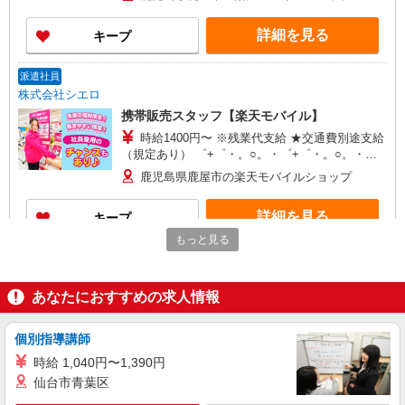
万円支給(規定有) お友達を紹介頂くと, インセンテ
ィブ支給(規定有) ★月2回払い・週払い可能（規程
詳細を見る
キープ
有）★ ゜・。○。・゜+゜・。○。・゜+゜
派遣社員
株式会社シエロ
携帯販売スタッフ【楽天モバイル】
時給1400円〜 ※残業代支給 ★交通費別途支給
（規定あり） ゜+゜・。○。・゜+゜・。○。・゜
+゜ 入社祝い金10万円支給(規定有) お友達を紹介
鹿児島県鹿屋市の楽天モバイルショップ
頂くと, インセンティブ支給(規定有) ★月2回払
い・週払い可能（規程有）★ ゜・。○。・゜
詳細を見る
キープ
+゜・。○。・゜+゜
もっと見る
紹介予定派遣
株式会社シエロ
あなたにおすすめの求人情報
人気機種に詳しくなれる携帯販売【docomo】
時給1400円〜1600円（経験・能力による） ※
残業代支給 ★交通費別途支給（規定あり） ゜
個別指導講師
+゜・。○。・゜+゜・。○。・゜+゜ 入社祝い金10
鹿児島県鹿屋市の家電量販店
時給 1,040円〜1,390円
万円支給(規定有) お友達を紹介頂くと, インセンテ
仙台市青葉区
ィブ支給(規定有) ★月2回払い・週払い可能（規程
詳細を見る
キープ
有）★ ゜・。○。・゜+゜・。○。・゜+゜