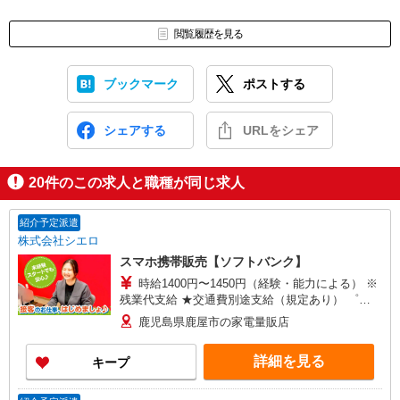
閲覧履歴を見る
ブックマーク
ポストする
シェアする
URLをシェア
20
件のこの求人と職種が同じ求人
紹介予定派遣
株式会社シエロ
スマホ携帯販売【ソフトバンク】
時給1400円〜1450円（経験・能力による） ※
残業代支給 ★交通費別途支給（規定あり） ゜
+゜・。○。・゜+゜・。○。・゜+゜ 入社祝い金10
鹿児島県鹿屋市の家電量販店
万円支給(規定有) お友達を紹介頂くと, インセンテ
ィブ支給(規定有) ★月2回払い・週払い可能（規程
詳細を見る
キープ
有）★ ゜・。○。・゜+゜・。○。・゜+゜