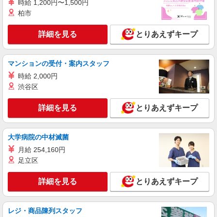
時給 1,200円〜1,500円
+゜・。○。・゜+゜・。○。・゜+゜ 入社祝い金10
鹿児島県鹿屋市の楽天モバイルショップ
万円支給(規定有) お友達を紹介頂くと, インセンテ
柏市
ィブ支給(規定有) ★月2回払い・週払い可能（規程
詳細を見る
キープ
有）★ ゜・。○。・゜+゜・。○。・゜+゜
詳細を見る
とりあえずキープ
派遣社員
株式会社シエロ
マンションの受付・案内スタッフ
人気機種に詳しくなれる携帯販売【docomo】
時給 2,000円
時給1400円〜1600円（経験・能力による） ※
渋谷区
残業代支給 ★交通費別途支給（規定あり） ゜
+゜・。○。・゜+゜・。○。・゜+゜ 入社祝い金10
鹿児島県鹿屋市の家電量販店
詳細を見る
とりあえずキープ
万円支給(規定有) お友達を紹介頂くと, インセンテ
ィブ支給(規定有) ★月2回払い・週払い可能（規程
詳細を見る
キープ
有）★ ゜・。○。・゜+゜・。○。・゜+゜
大学病院の中材滅菌
紹介予定派遣
月給 254,160円
株式会社シエロ
足立区
人気機種に詳しくなれる携帯販売
【softbank】
詳細を見る
とりあえずキープ
月給231500円〜256500円（経験・能力によ
る） ※上記金額に時間外手当/インセンティブが加
算 ・賞与あり・時間外手当あり（平均残業時間：
鹿児島県鹿屋市の家電量販店
レジ・商品陳列スタッフ
10h/月）・地域手当/職能手当あり・Workstyle支