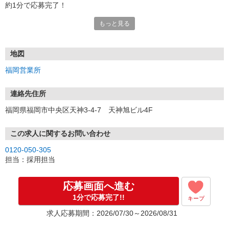
約1分で応募完了！
もっと見る
■電話応募の場合
電話応募も歓迎！（受付:10:00〜20:00）
土日祝も受付中♪
地図
【選考フロー】
福岡営業所
①応募から3営業日を目安に、メールorお電話でご連絡します。
②面接日時を決定！「0120」から始まる電話番号からご連絡します
★スマホでWEB面接（LINEなど）・出張面接・事務所面接と選べま
連絡先住所
す
福岡県福岡市中央区天神3-4-7 天神旭ビル4F
③面接実施（履歴書不要）
④勤務開始（スタート日は応相談）
※ご希望があれば、職場見学の調整もOKです！
この求人に関するお問い合わせ
0120-050-305
お気軽にご応募ください♪
担当：採用担当
応募画面へ進む
1分で応募完了!!
キープ
求人応募期間：2026/07/30～2026/08/31