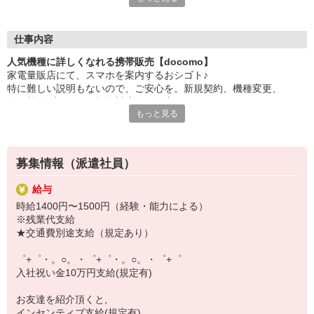
大手キャリアの店舗勤務なので安心・安定！
一度身に着けた知識は、
ずっと先まで役に立ちます！
仕事内容
人気機種に詳しくなれる携帯販売【docomo】
丁寧な研修もあるので、
家電量販店にて、スマホを案内するおシゴト♪
みなさんから働きやすいと好評です♪
特に難しい説明もないので、ご安心を。新規契約、機種変更、
最新アプリ事情やお得なプラン、
各種料金プランのご相談対応・ご提案などをお願いします。
スマホの裏ワザを学べるチャンス♪
もっと見る
初めての方でも安心♪
【選べるお仕事いろいろ】
あなた専属のコーディネーターが親切・丁寧にフォローするので、
￣￣￣￣￣￣￣￣￣￣￣
満足度◎
▼オフィスワーク
募集情報（派遣社員）
事務、経理、データ入力、コールセンター、受付
■携帯やインターネット販売業務
▼工場・製造・軽作業系
給与
docomo(ドコモ)/au(エーユー)・KDDI/softbank(ソフトバンク)など
機械/食品製造・梱包・仕分け・加工・組立・検査
時給1400円〜1500円（経験・能力による）
の大手キャリアから
▼美容系
※残業代支給
ワイモバイル(Y!mobille)、楽天モバイル、UQなど格安スマホまで幅
眉毛サロンのアイブロウ・ネイリスト・エステ
★交通費別途支給（規定あり）
広く紹介可能♪
▼営業・販売
人気のApple（アップル）店舗もございます！
法人営業・アパレル販売・個別指導塾・人材紹介
゜+゜・。○。・゜+゜・。○。・゜+゜
▼人気案件も多数♪
入社祝い金10万円支給(規定有)
短期・期間限定・オープニング・官公庁案件
上場/優良/大手企業など
お友達を紹介頂くと,
インセンティブ支給(規定有)