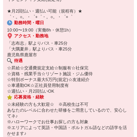
【スマホ面接実施中】
￣￣￣￣￣￣￣￣￣
★月2回払い・週払い可能（規程有）★
自宅に居ながらスマホでカンタン面接OK！
゜・。○。・゜+゜・。○。・゜+゜
オンライン面談なのでスピード対応。
勤務時間・曜日
10:00〜19:00（実働8h・休憩1h）
アクセス・勤務地
「志布志」駅よりバス・車25分
「大隅夏井」駅よりバス・車25分
鹿児島県鹿屋市
待遇
☆昇給☆交通費規定支給☆制服有☆社保完
☆資格・残業手当☆リゾート施設・ジム優待
☆特別ボーナス最大5万円(規定)☆友達紹介
☆車通勤OK☆正社員登用制度有
☆週払い・月2回払いOK
応募資格・経験
☆未経験の方も大歓迎☆ ※高校生は不可
あなたのレベルに合わせた研修をご用意しているので、安心し
てネ♪
※ハローワークでお仕事お探しの方も対象
※エリアによって英語・中国語・ポルトガル語などの語学を活
かせます♪