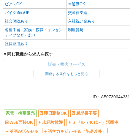
ピアスOK
車通勤OK
バイク通勤OK
交通費支給
社会保険あり
入社祝い金あり
各種手当（家族・役職・インセン
制服貸与
ティブなど）あり
社員登用あり
同じ職種から求人を探す
販売・接客サービス
家電・携帯販売
関連する条件をもっと見る
同じ特徴から求人を探す
未経験歓迎
ミドル（40代～）活躍中
ID：AE0730644331
英語が活かせる
ボーナス・賞与あり
日払い
車通勤OK
家電・携帯販売
即日勤務OK
履歴書不要
交通費支給
社会保険あり
Web面接OK
未経験歓迎
ミドル（40代～）活躍中
社員登用あり
英語が活かせる
語学力を活かせる（英語以外）