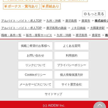
ボーナス・賞与あり
昇給あり
もっと見る
アルバイト・バイト・求人TOP
九州・沖縄
鹿児島県
鹿屋市
株式会社
アルバイト・バイト・求人TOP
鹿児島県の路線
ＪＲ日南線
大隅夏井駅
職種・条件一覧
販売・接客サービス
九州・沖縄
鹿児島県
鹿屋市
株
掲載ご希望のお客様へ
よくある質問
お問い合わせ
利用規約
リンクについて
プライバシーポリシー
Cookieポリシー
個人情報保護方針
メールサービスについて
サイト運営会社
サイトマップ
(c) AIDEM Inc.