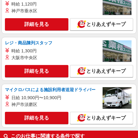
時給 1,120円
援金（4000円/月）あり・実績によりインセンティ
詳細を見る
キープ
ブあり ★交通費別途支給（規定あり） ゜+゜・。
神戸市垂水区
○。・゜+゜・。○。・゜+゜ 入社祝い金10万円支
給(規定有) お友達を紹介頂くと, インセンティブ支
紹介予定派遣
詳細を見る
とりあえずキープ
給(規定有) ゜・。○。・゜+゜・。○。・゜+゜
株式会社シエロ
携帯販売スタッフ【楽天モバイル】
レジ・商品陳列スタッフ
時給1400円〜 ※残業代支給 ★交通費別途支給
（規定あり） ゜+゜・。○。・゜+゜・。○。・゜
時給 1,300円
+゜ 入社祝い金10万円支給(規定有) お友達を紹介
鹿児島県鹿屋市の楽天モバイルショップ
大阪市中央区
頂くと, インセンティブ支給(規定有) ★月2回払
い・週払い可能（規程有）★ ゜・。○。・゜
詳細を見る
詳細を見る
とりあえずキープ
キープ
+゜・。○。・゜+゜
マイクロバスによる施設利用者送迎ドライバー
日給 10,900円〜10,900円
神戸市須磨区
詳細を見る
とりあえずキープ
このお仕事に関連する条件で探す