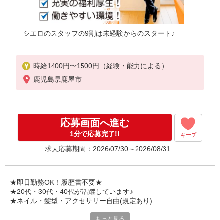
シエロのスタッフの9割は未経験からのスタート♪
時給1400円〜1500円（経験・能力による）
※残業代支給
鹿児島県鹿屋市
★交通費別途支給（規定あり）
゜+゜・。○。・゜+゜・。○。・゜+゜
入社祝い金10万円支給(規定有)
応募画面へ進む
お友達を紹介頂くと,
1分で応募完了!!
キープ
インセンティブ支給(規定有)
求人応募期間：2026/07/30～2026/08/31
★月2回払い・週払い可能（規程有）★
゜・。○。・゜+゜・。○。・゜+゜
★即日勤務OK！履歴書不要★
★20代・30代・40代が活躍しています♪
★ネイル・髪型・アクセサリー自由(規定あり)
もっと見る
シエロのスタッフは9割が未経験スタート。