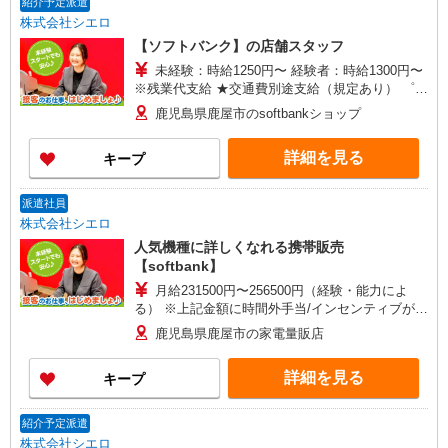
紹介予定派遣
株式会社シエロ
【ソフトバンク】の店舗スタッフ
未経験：時給1250円〜 経験者：時給1300円〜
※残業代支給 ★交通費別途支給（規定あり） ゜
+゜・。○。・゜+゜・。○。・゜+゜ 入社祝い金10
鹿児島県鹿屋市のsoftbankショップ
万円支給(規定有) お友達を紹介頂くと, インセンテ
ィブ支給(規定有) ★月2回払い・週払い可能（規程
詳細を見る
キープ
有）★ ゜・。○。・゜+゜・。○。・゜+゜
派遣社員
株式会社シエロ
人気機種に詳しくなれる携帯販売
【softbank】
月給231500円〜256500円（経験・能力によ
る） ※上記金額に時間外手当/インセンティブが加
算 ・賞与あり・時間外手当あり（平均残業時間：
鹿児島県鹿屋市の家電量販店
10h/月）・地域手当/職能手当あり・Workstyle支
援金（4000円/月）あり・実績によりインセンティ
詳細を見る
キープ
ブあり ★交通費別途支給（規定あり） ゜+゜・。
○。・゜+゜・。○。・゜+゜ 入社祝い金10万円支
給(規定有) お友達を紹介頂くと, インセンティブ支
紹介予定派遣
給(規定有) ゜・。○。・゜+゜・。○。・゜+゜
株式会社シエロ