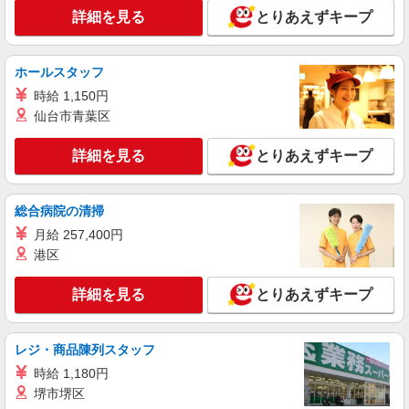
詳細を見る
とりあえずキープ
職業紹介
株式会社シエロ
ホールスタッフ
【ソフトバンク】の店舗スタッフ
時給 1,150円
時給1400円〜 ※残業代支給 ★交通費別途支給
（規定あり） ゜+゜・。○。・゜+゜・。○。・゜
仙台市青葉区
+゜ 入社祝い金10万円支給(規定有) お友達を紹介
鹿児島県鹿屋市のsoftbankショップ
頂くと, インセンティブ支給(規定有) ★月2回払
詳細を見る
とりあえずキープ
い・週払い可能（規程有）★ ゜・。○。・゜
詳細を見る
キープ
+゜・。○。・゜+゜
総合病院の清掃
派遣社員
月給 257,400円
株式会社シエロ
港区
スマホ携帯販売【エーユー】
月給267700円〜 ※残業代支給 ★交通費別途支
詳細を見る
とりあえずキープ
給（規定あり） ゜+゜・。○。・゜+゜・。
○。・゜+゜ 入社祝い金10万円支給(規定有) お友達
鹿児島県鹿屋市の家電量販店
を紹介頂くと, インセンティブ支給(規定有) ゜・。
○。・゜+゜・。○。・゜+゜
レジ・商品陳列スタッフ
詳細を見る
キープ
時給 1,180円
堺市堺区
紹介予定派遣