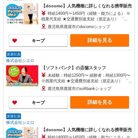
【docomo】人気機種に詳しくなれる携帯販売
時給1400円〜1450円（経験・能力による） ※
残業代支給 ★交通費別途支給（規定あり） ゜
+゜・。○。・゜+゜・。○。・゜+゜ 入社祝い金10
鹿児島県鹿屋市のdocomoショップ
万円支給(規定有) お友達を紹介頂くと, インセンテ
ィブ支給(規定有) ★月2回払い・週払い可能（規程
詳細を見る
キープ
有）★ ゜・。○。・゜+゜・。○。・゜+゜
派遣社員
株式会社シエロ
【ソフトバンク】の店舗スタッフ
未経験：時給1250円〜 経験者：時給1300円〜
※残業代支給 ★交通費別途支給（規定あり） ゜
+゜・。○。・゜+゜・。○。・゜+゜ 入社祝い金10
鹿児島県鹿屋市のsoftbankショップ
万円支給(規定有) お友達を紹介頂くと, インセンテ
ィブ支給(規定有) ★月2回払い・週払い可能（規程
詳細を見る
キープ
有）★ ゜・。○。・゜+゜・。○。・゜+゜
派遣社員
株式会社シエロ
【docomo】人気機種に詳しくなれる携帯販売
時給1400円〜1450円（経験・能力による） ※