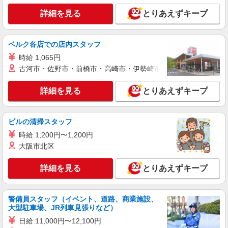
株式会社シエロ
詳細を見る
とりあえずキープ
【docomo】の携帯販売スタッフ
時給1300円〜 ※残業代支給 ★交通費別途支給
（規定あり） ゜+゜・。○。・゜+゜・。○。・゜
ベルク各店での店内スタッフ
+゜ 入社祝い金10万円支給(規定有) お友達を紹介
鹿児島県鹿屋市のdocomoショップ
時給 1,065円
頂くと, インセンティブ支給(規定有) ★月2回払
い・週払い可能（規程有）★ ゜・。○。・゜
古河市・佐野市・前橋市・高崎市・伊勢崎市・太田市・館林市・
詳細を見る
キープ
+゜・。○。・゜+゜
詳細を見る
とりあえずキープ
派遣社員
株式会社シエロ
スマホ携帯販売【ソフトバンク】
ビルの清掃スタッフ
時給1400円〜1450円（経験・能力による） ※
時給 1,200円〜1,200円
残業代支給 ★交通費別途支給（規定あり） ゜
大阪市北区
+゜・。○。・゜+゜・。○。・゜+゜ 入社祝い金10
鹿児島県鹿屋市の家電量販店
万円支給(規定有) お友達を紹介頂くと, インセンテ
詳細を見る
とりあえずキープ
ィブ支給(規定有) ★月2回払い・週払い可能（規程
詳細を見る
キープ
有）★ ゜・。○。・゜+゜・。○。・゜+゜
警備員スタッフ（イベント、道路、商業施設、
派遣社員
大型駐車場、JR列車見張りなど）
株式会社シエロ
日給 11,000円〜12,100円
【softbank】の携帯販売スタッフ