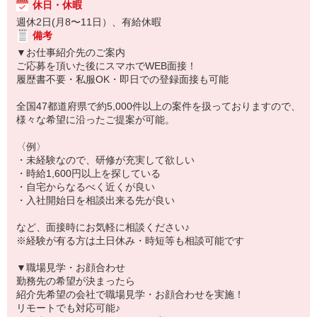
休日・休暇
週休2日(月8〜11日）、有給休暇
備考
▼お仕事紹介先のご案内
ご応募を頂いた後にスマホでWEB面接！
履歴書不要・私服OK・即日での登録面接も可能
全国47都道府県で約5,000件以上の案件を扱っておりますので、
様々な希望に沿ったご提案が可能。
〈例〉
・未経験なので、研修が充実して欲しい
・時給1,600円以上を探している
・自宅からなるべく近くが良い
・入社開始日を相談出来る先が良い
など、面接時にお気軽に相談ください♪
※経験が有る方は土日休み・時短等も相談可能です
▼職場見学・お顔合わせ
勤務先の希望が決まったら
紹介先希望の会社で職場見学・お顔合わせを実施！
リモートでも対応可能♪