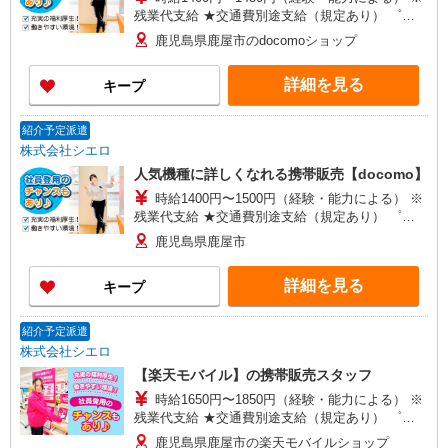
残業代支給 ★交通費別途支給（規定あり） ゜
+゜・。○。・゜+゜・。○。・゜+゜ 入社祝い金10
鹿児島県鹿屋市のdocomoショップ
万円支給(規定有) お友達を紹介頂くと, インセンテ
ィブ支給(規定有) ★月2回払い・週払い可能（規程
詳細を見る
キープ
有）★ ゜・。○。・゜+゜・。○。・゜+゜
紹介予定派遣
株式会社シエロ
人気機種に詳しくなれる携帯販売【docomo】
時給1400円〜1500円（経験・能力による） ※
残業代支給 ★交通費別途支給（規定あり） ゜
+゜・。○。・゜+゜・。○。・゜+゜ 入社祝い金10
鹿児島県鹿屋市
万円支給(規定有) お友達を紹介頂くと, インセンテ
ィブ支給(規定有) ★月2回払い・週払い可能（規程
詳細を見る
キープ
有）★ ゜・。○。・゜+゜・。○。・゜+゜
紹介予定派遣
株式会社シエロ
【楽天モバイル】の携帯販売スタッフ
時給1650円〜1850円（経験・能力による） ※
残業代支給 ★交通費別途支給（規定あり） ゜
+゜・。○。・゜+゜・。○。・゜+゜ 入社祝い金10
鹿児島県鹿屋市の楽天モバイルショップ