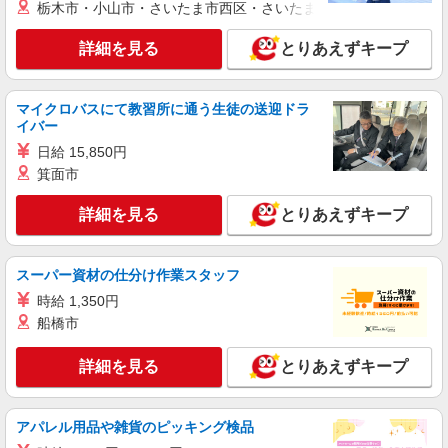
栃木市・小山市・さいたま市西区・さいたま市岩槻区・久喜市・
月給200000円〜270000円（経験・能力によ
る） 固定残業代:15000円〜20000円（10時間相
詳細を見る
とりあえずキープ
当） ※職務手当との名称で、時間外労働の有無に
鹿児島県鹿屋市のsoftbankショップ
かかわらず、固定残業代として支給（役職と給与
に応じて計算。役職についていない正社員は
詳細を見る
キープ
20,000円を支給）。超過分の時間外労働は追加で
マイクロバスにて教習所に通う生徒の送迎ドラ
残業代を支給。 ※試用期間あり3ヶ月月給25万円
イバー
以上 ※残業代支給 ★交通費別途支給（規定あり）
派遣社員
日給 15,850円
゜+゜・。○。・゜+゜・。○。・゜+゜ 入社祝い金
株式会社シエロ
箕面市
10万円支給(規定有) お友達を紹介頂くと, インセン
携帯販売スタッフ【au】
ティブ支給(規定有) ゜・。○。・゜+゜・。
○。・゜+゜
詳細を見る
とりあえずキープ
月給267700円〜 ※残業代支給 ★交通費別途支
給（規定あり） ゜+゜・。○。・゜+゜・。
○。・゜+゜ 入社祝い金10万円支給(規定有) お友達
鹿児島県鹿屋市の家電量販店
を紹介頂くと, インセンティブ支給(規定有) ゜・。
スーパー資材の仕分け作業スタッフ
○。・゜+゜・。○。・゜+゜
時給 1,350円
詳細を見る
キープ
船橋市
派遣社員
詳細を見る
とりあえずキープ
株式会社シエロ
【楽天モバイル】の携帯販売スタッフ
時給1650円〜1850円（経験・能力による） ※
アパレル用品や雑貨のピッキング検品
残業代支給 ★交通費別途支給（規定あり） ゜