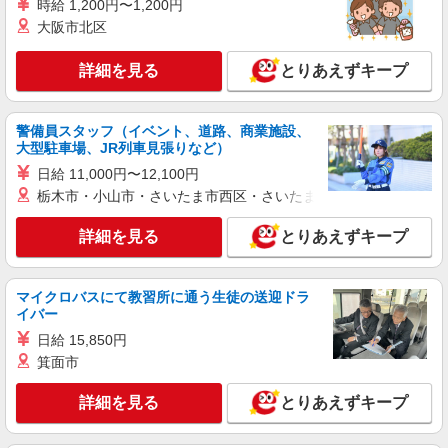
時給 1,200円〜1,200円
時給1450円〜2062円 ＜日払い有/週払い有/交
通費全支給(ガソリン代含む)＞
大阪市北区
北九州市小倉南区
詳細を見る
とりあえずキープ
詳細を見る
キープ
警備員スタッフ（イベント、道路、商業施設、
派遣社員
大型駐車場、JR列車見張りなど）
株式会社kotrio /●FK-H-2009751
日給 11,000円〜12,100円
毎日通うのが楽しみになる＊ホテルのような美
栃木市・小山市・さいたま市西区・さいたま市岩槻区・久喜市・
しいサ高住のSTAFF
時給1450円〜2062円 ＜日払い有/週払い有/交
詳細を見る
とりあえずキープ
通費全支給(ガソリン代含む)＞
小倉南区内 車通勤OK・ガソリン代支給
マイクロバスにて教習所に通う生徒の送迎ドラ
詳細を見る
キープ
イバー
日給 15,850円
派遣社員
箕面市
株式会社kotrio /●FK-H-2086367
＜小倉南区＞小さなデイサービスSTAFF≪週3
詳細を見る
とりあえずキープ
勤務≫≪夕方退社≫
時給1450円〜2062円 ＜日払い有/週払い有/交