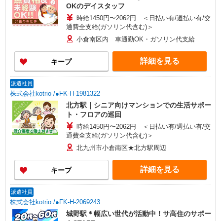
OKのデイスタッフ
時給1450円〜2062円 ＜日払い有/週払い有/交
通費全支給(ガソリン代含む)＞
小倉南区内 車通勤OK・ガソリン代支給
詳細を見る
キープ
派遣社員
株式会社kotrio /●FK-H-1981322
北方駅｜シニア向けマンションでの生活サポー
ト・フロアの巡回
時給1450円〜2062円 ＜日払い有/週払い有/交
通費全支給(ガソリン代含む)＞
北九州市小倉南区★北方駅周辺
詳細を見る
キープ
派遣社員
株式会社kotrio /●FK-H-2069243
城野駅＊幅広い世代が活動中！サ高住のサポー