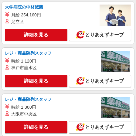
通費全支給(ガソリン代含む)＞
大学病院の中材滅菌
北九州市小倉南区★北方駅周辺
月給 254,160円
足立区
詳細を見る
キープ
詳細を見る
とりあえずキープ
派遣社員
株式会社kotrio /●FK-H-2067301
城野駅/未経験OK★誰かの支えになれる人に！
レジ・商品陳列スタッフ
グルホの世話人♪
時給 1,120円
時給1450円〜2062円 ＜日払い有/週払い有/交
神戸市垂水区
通費全支給(ガソリン代含む)＞
北九州市小倉南区◎車通勤OK
詳細を見る
とりあえずキープ
詳細を見る
キープ
レジ・商品陳列スタッフ
派遣社員
時給 1,300円
株式会社kotrio /●FK-H-2028559
大阪市中央区
≪徳力公団前駅≫日勤のみ＆残業ナシ！お迎え
に間に合うデイサービス
詳細を見る
とりあえずキープ
時給1450円〜2062円 ＜日払い有/週払い有/交
通費全支給(ガソリン代含む)＞