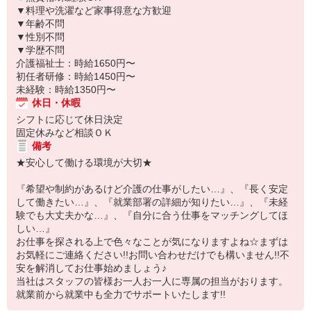
▼料理や洗濯など家事得意な方歓迎
▼年齢不問
▼性別不問
▼学歴不問
介護福祉士：時給1650円〜
初任者研修：時給1450円〜
未経験：時給1350円〜
休日・休暇
シフトに応じて休日決定
固定休みなど相談ＯＫ
備考
★安心して働ける環境が大切★
『希望や制約があるけど介護の仕事がしたい…』、『長く安定
して働きたい…』、『就業部署の詳細が知りたい…』、『未経
験でも大丈夫かな…』、『自分に合う仕事をマッチングしてほ
しい…』
お仕事を探される上で色々なことが気になりますよね☆まずは
お気軽にご連絡ください!!お問い合わせだけでも構いません!!不
安を解消してお仕事始めましょう♪
当社はスタッフの皆様お一人お一人に専属の担当がおります。
就業前から就業中も全力でサポートいたします!!