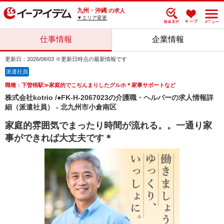
九州・沖縄
の求人
▼エリア変更
仕事情報
企業情報
更新日：2026/08/03 ※更新日時点の最新情報です
派遣社員
職種：下曽根駅≫家庭的でこぢんまりしたグルホ＊家事サポートなど
株式会社kotrio /●FK-H-2067023の介護職・ヘルパーの求人情報詳
細（派遣社員） - 北九州市小倉南区
家庭的雰囲気でまったり時間が流れる。。一通り家
事ができれば大丈夫です＊