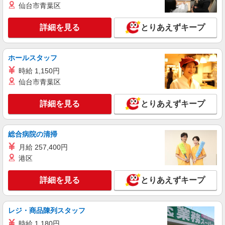
仙台市青葉区
時給1450円〜2062円 ＜日払い有/週払い有/交
通費全支給(ガソリン代含む)＞
詳細を見る
とりあえずキープ
北九州市小倉南区
詳細を見る
キープ
ホールスタッフ
時給 1,150円
派遣社員
仙台市青葉区
株式会社kotrio /●FK-H-1981321
下曽根駅｜シニア向けマンションでの生活サポ
詳細を見る
とりあえずキープ
ート・フロアの巡回
時給1450円〜2062円 ＜日払い有/週払い有/交
通費全支給(ガソリン代含む)＞
総合病院の清掃
北九州市小倉南区
月給 257,400円
港区
詳細を見る
キープ
詳細を見る
とりあえずキープ
派遣社員
株式会社kotrio /●FK-H-2068520
城野駅のデイサービス♪日勤のみ！残業ゼロで
レジ・商品陳列スタッフ
趣味も満喫
時給 1,180円