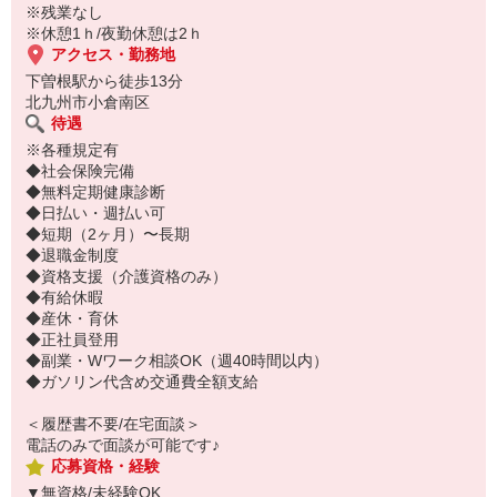
※残業なし
※休憩1ｈ/夜勤休憩は2ｈ
アクセス・勤務地
下曽根駅から徒歩13分
北九州市小倉南区
待遇
※各種規定有
◆社会保険完備
◆無料定期健康診断
◆日払い・週払い可
◆短期（2ヶ月）〜長期
◆退職金制度
◆資格支援（介護資格のみ）
◆有給休暇
◆産休・育休
◆正社員登用
◆副業・Wワーク相談OK（週40時間以内）
◆ガソリン代含め交通費全額支給
＜履歴書不要/在宅面談＞
電話のみで面談が可能です♪
応募資格・経験
▼無資格/未経験OK