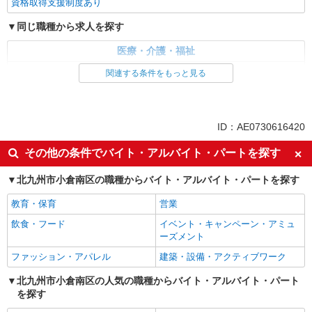
資格取得支援制度あり
同じ職種から求人を探す
医療・介護・福祉
介護職・ヘルパー
関連する条件をもっと見る
同じ特徴から求人を探す
未経験歓迎
ミドル（40代～）活躍中
ID：AE0730616420
ボーナス・賞与あり
車通勤OK
その他の条件でバイト・アルバイト・パートを探す
交通費支給
社会保険あり
北九州市小倉南区の職種からバイト・アルバイト・パートを探す
産休・育休取得実績あり
教育・保育
営業
飲食・フード
イベント・キャンペーン・アミュ
ーズメント
ファッション・アパレル
建築・設備・アクティブワーク
北九州市小倉南区の人気の職種からバイト・アルバイト・パート
を探す