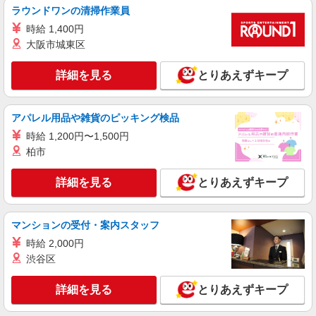
ラウンドワンの清掃作業員
通費全支給(ガソリン代含む)＞
小倉南区内 車通勤OK・ガソリン代支給
時給 1,400円
大阪市城東区
詳細を見る
キープ
詳細を見る
とりあえずキープ
派遣社員
株式会社kotrio /●FK-H-2066812
アパレル用品や雑貨のピッキング検品
北九州市小倉南区＊グループホームSTAFF＊
経験不問◎日収1.1万円も可
時給 1,200円〜1,500円
柏市
時給1450円〜2062円 ＜日払い有/週払い有/交
通費全支給(ガソリン代含む)＞
詳細を見る
とりあえずキープ
小倉南区内 車通勤OK・ガソリン代支給
詳細を見る
キープ
マンションの受付・案内スタッフ
時給 2,000円
派遣社員
渋谷区
株式会社kotrio /●FK-H-1981370
北方駅｜リハビリ補助などのデイサービス
詳細を見る
とりあえずキープ
STAFF♪未経験OK
時給1450円〜2062円 ＜日払い有/週払い有/交