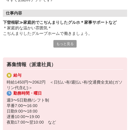
仕事内容
下曽根駅≫家庭的でこぢんまりしたグルホ＊家事サポートなど
＊家庭的な温かい雰囲気＊
こぢんまりしたグループホームで働きましょう。
もっと見る
主な仕事内容
・家事サポート（料理や洗濯など）
・必要に応じた生活介助
・外出の付き添い
募集情報（派遣社員）
・健康状態のチェック など
給与
グループホームは「利用者さんができることを増やす」ことを大切
時給1450円〜2062円 ＜日払い有/週払い有/交通費全支給(ガソ
にしています。そのためSTAFFが何でもやってあげるわけではあり
リン代含む)＞
ません！
勤務時間・曜日
家事の手伝いなどを通じて生活能力の維持/向上を目指します＊
週3〜5日勤務/シフト制
履歴書不要・面接なし・事前の職場見学あり＊
早番7:00〜16:00
気になることがあれば、応募時に何でもご質問OK！
日勤9:00〜18:00
遅番10:00〜19:00
夜勤17:00〜翌10:00 など