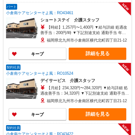
NEW
パート
小倉南ケアセンターそよ風：RO43461
ショートステイ 介護スタッフ
【時給】1,257円〜1,400円 ▼給与詳細 処遇改
善手当：200円/時 ▼下記別途支給 通勤手当 年末
年始手当：380円/時 寸志あり：年2回（6月・12
福岡県北九州市小倉南区横代北町四丁目21-12
月） ※業績による ※処遇改善手当は試用期間中(3
ヶ月)は支給なし
詳細を見る
キープ
NEW
契約社員
小倉南ケアセンターそよ風：RO10524
デイサービス 介護スタッフ
【月給】234,320円〜284,320円 ▼給与詳細 処
遇改善手当：34,320円 ▼下記別途支給 通勤手当
年末年始手当：380円/時 寸志あり：年2回（6月・
福岡県北九州市小倉南区横代北町四丁目21-12
12月） ※業績による 特別報酬：平均33.8万円（最
高額130万円） ※2025年6月支給実績 ※処遇改善
詳細を見る
キープ
手当は試用期間中(3ヶ月)は支給なし
NEW
契約社員
小倉南ケアセンターそよ風：RO43422