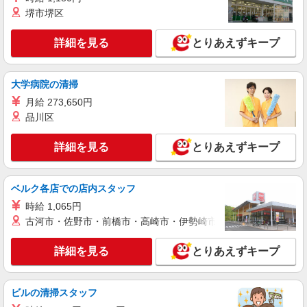
時給1450円〜2062円 ＜日払い有/週払い有/交
堺市堺区
通費全支給(ガソリン代含む)＞
北九州市小倉南区◎車通勤OK
詳細を見る
とりあえずキープ
詳細を見る
キープ
大学病院の清掃
派遣社員
月給 273,650円
株式会社kotrio /●FK-H-2102264
品川区
北九州市小倉南区＊サ高住STAFF＊曜日不
問・週3〜OK！働きやすさ◎
詳細を見る
とりあえずキープ
時給1450円〜2062円 ＜日払い有/週払い有/交
通費全支給(ガソリン代含む)＞
ベルク各店での店内スタッフ
北九州市小倉南区
時給 1,065円
詳細を見る
キープ
古河市・佐野市・前橋市・高崎市・伊勢崎市・太田市・館林市・
詳細を見る
とりあえずキープ
派遣社員
株式会社kotrio /●FK-H-1981417
下曽根駅｜小さなグループホームで家事や生活
ビルの清掃スタッフ
のサポート！