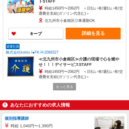
トSTAFF
時給1450円〜2062円 ＜日払い有/週払い有/交
通費全支給(ガソリン代含む)＞
北九州市小倉南区◎車通勤OK
詳細を見る
キープ
派遣社員
株式会社kotrio /●FK-H-2068327
≪北九州市小倉南区≫介護の現場で心を燃や
せ！！！デイサービスSTAFF
時給1450円〜2062円 ＜日払い有/週払い有/交
通費全支給(ガソリン代含む)＞
小倉南区内 車通勤OK・ガソリン代支給
もっと見る
詳細を見る
キープ
あなたにおすすめの求人情報
派遣社員
株式会社kotrio /●FK-H-1879972
個別指導講師
下曽根駅≪ホテルみたいに綺麗なサ高住★身体
時給 1,040円〜1,390円
負担少ない仕事