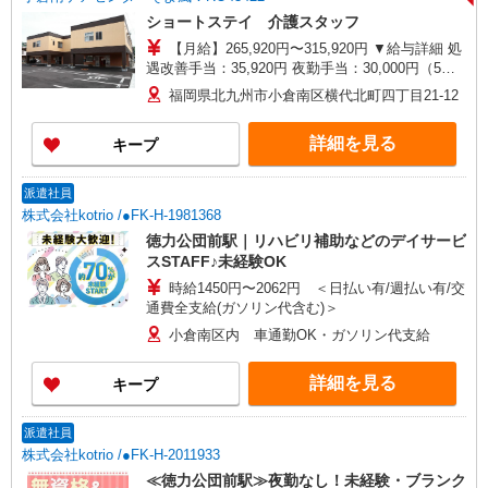
ショートステイ 介護スタッフ
【月給】265,920円〜315,920円 ▼給与詳細 処
遇改善手当：35,920円 夜勤手当：30,000円（5回
分） ※6回目以降は1回6,000円支給 ▼下記別途支
福岡県北九州市小倉南区横代北町四丁目21-12
給 通勤手当 年末年始手当：380円/時 寸志あり：
年2回（6月・12月） ※業績による 特別報酬：平
詳細を見る
キープ
均34.1万円（最高額135万円） ※2025年6月支給実
績 ※処遇改善手当は試用期間中(3ヶ月)は支給なし
派遣社員
株式会社kotrio /●FK-H-1981368
徳力公団前駅｜リハビリ補助などのデイサービ
スSTAFF♪未経験OK
時給1450円〜2062円 ＜日払い有/週払い有/交
通費全支給(ガソリン代含む)＞
小倉南区内 車通勤OK・ガソリン代支給
詳細を見る
キープ
派遣社員
株式会社kotrio /●FK-H-2011933
≪徳力公団前駅≫夜勤なし！未経験・ブランク