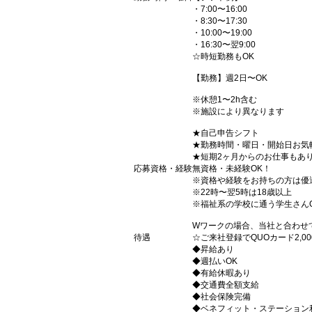
・7:00〜16:00
・8:30〜17:30
・10:00〜19:00
・16:30〜翌9:00
☆時短勤務もOK
【勤務】週2日〜OK
※休憩1〜2h含む
※施設により異なります
★自己申告シフト
★勤務時間・曜日・開始日お気
★短期2ヶ月からのお仕事もあ
応募資格・経験
無資格・未経験OK！
※資格や経験をお持ちの方は優
※22時〜翌5時は18歳以上
※福祉系の学校に通う学生さん
Wワークの場合、当社と合わせ
待遇
☆ご来社登録でQUOカード2,
◆昇給あり
◆週払いOK
◆有給休暇あり
◆交通費全額支給
◆社会保険完備
◆ベネフィット・ステーション