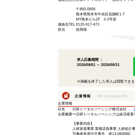
〒860-0806
熊本県熊本市中央区花畑町1-7
MY熊本ビル2F 2-3号室
連絡先TEL
0120-917-473
担当
採用係
求人応募期間 ：
2026/08/01 ～ 2026/08/31
※掲載を終了した求人は閲覧できま
企業情報
社名
日研トータルソーシング株式会社
企業概要
〜日研トータルソーシングは経済産業
【事業内容】
人材派遣事業 業務請負事業 人材紹介
労働者派遣許可番号 派13-060060