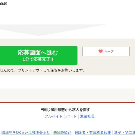
049
応募画面へ進む
キープ
1分で応募完了!!
せんので、プリントアウトして保管をお願いします。
同じ雇用形態から求人を探す
アルバイト
パート
派遣社員
職場見学OKまたは説明会あり
未経験歓迎
経験者・有資格者歓迎
新卒・第二