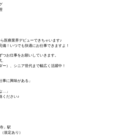
グ
理
から医療業界デビューできちゃいます♪
完備！いつでも快適にお仕事できますよ！
ずつお仕事をお願いしていきます。
代、
ダー）、シニア世代まで幅広く活躍中！
仕事に興味がある」
な…」
絡ください♪
前寺」駅
！（規定あり）