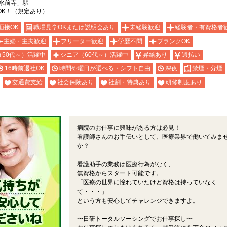
水前寺」駅
OK！（規定あり）
面接OK
職場見学OKまたは説明会あり
未経験歓迎
経験者・有資格者
主婦・主夫歓迎
フリーター歓迎
学歴不問
ブランクOK
（50代～）活躍中
シニア（60代～）活躍中
昇給あり
週払い
16時前退社OK
時間や曜日が選べる・シフト自由
深夜
禁煙・分煙
交通費支給
社会保険あり
社割・特典あり
研修制度あり
病院のお仕事に興味がある方は必見！
看護師さんのお手伝いとして、医療業界で働いてみま
か？
看護助手の業務は医療行為がなく、
無資格からスタート可能です。
「医療の世界に憧れていたけど資格は持っていなく
て・・・」
という方も安心してチャレンジできますよ。
〜日研トータルソーシングでお仕事探し〜