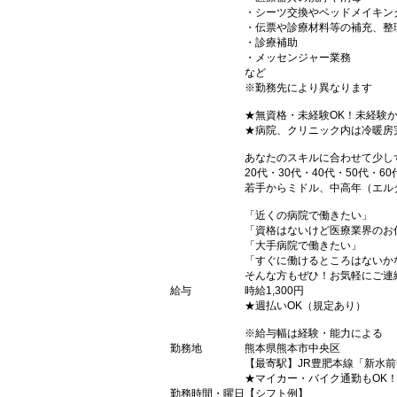
・シーツ交換やベッドメイキン
・伝票や診療材料等の補充、整
・診療補助
・メッセンジャー業務
など
※勤務先により異なります
★無資格・未経験OK！未経験
★病院、クリニック内は冷暖房
あなたのスキルに合わせて少し
20代・30代・40代・50代・60
若手からミドル、中高年（エル
「近くの病院で働きたい」
「資格はないけど医療業界のお
「大手病院で働きたい」
「すぐに働けるところはないか
そんな方もぜひ！お気軽にご連
給与
時給1,300円
★週払いOK（規定あり）
※給与幅は経験・能力による
勤務地
熊本県熊本市中央区
【最寄駅】JR豊肥本線「新水
★マイカー・バイク通勤もOK
勤務時間・曜日
【シフト例】