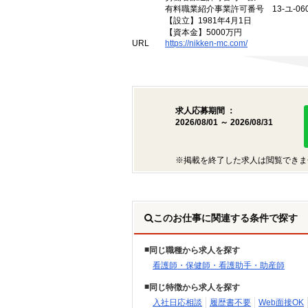
有料職業紹介事業許可番号 13-ユ-060
【設立】1981年4月1日
【資本金】5000万円
URL
https://nikken-mc.com/
求人応募期間 ：
2026/08/01 ～ 2026/08/31
※掲載を終了した求人は閲覧できま
このお仕事に関連する条件で探す
同じ職種から求人を探す
看護師・保健師・看護助手・助産師
同じ特徴から求人を探す
入社日応相談
履歴書不要
Web面接OK