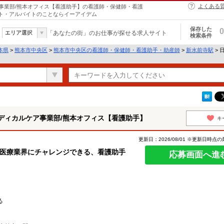
よくある
事業部/熊本オフィス【看護助手】の看護師・保健師・看護
イト・アルバイトのことならイーアイデム
保存した
0
エリア選択
「あなたの街」のお仕事が探せる求人サイト
検索条件
本県
>
熊本市中央区
>
熊本市中央区の看護師・保健師・看護助手・助産師
>
新水前寺駅
>
ディカルケア事業部/熊本オフィス【看護助手】
キ
更新日：2026/08/01 ※更新日時点
の医療業界にチャレンジできる、看護助手
応募画面へ進
る