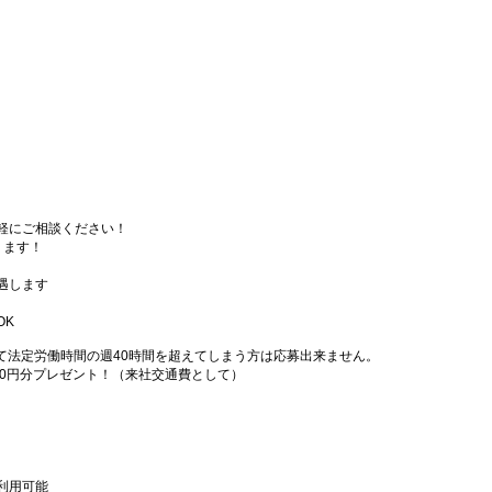
軽にご相談ください！
ります！
遇します
OK
て法定労働時間の週40時間を超えてしまう方は応募出来ません。
000円分プレゼント！（来社交通費として）
利用可能