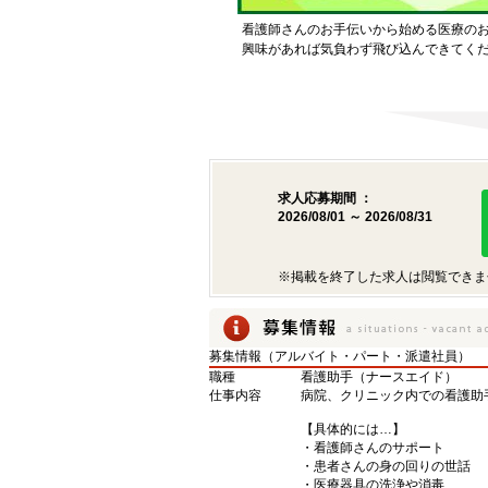
看護師さんのお手伝いから始める医療の
興味があれば気負わず飛び込んできてく
求人応募期間 ：
2026/08/01 ～ 2026/08/31
※掲載を終了した求人は閲覧できま
募集情報（アルバイト・パート・派遣社員）
職種
看護助手（ナースエイド）
仕事内容
病院、クリニック内での看護助
【具体的には…】
・看護師さんのサポート
・患者さんの身の回りの世話
・医療器具の洗浄や消毒