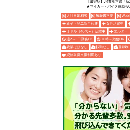
【最寄駅】JR豊肥本線「新
★マイカー・バイク通勤も
入社日応相談
履歴書不要
Web
新卒・第二新卒歓迎
女性活躍中
ミドル（40代～）活躍中
エルダー
週2～3日勤務OK
10時～勤務OK
残業ほぼなし
転勤なし
登録制
資格取得支援制度あり