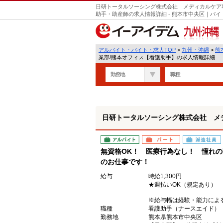
日研トータルソーシング株式会社 メディカルケア
助手・助産師の求人情報詳細 - 熊本市中央区｜バ
九州・沖縄
アルバイト・バイト・求人TOP
>
九州・沖縄
>
熊
業部/熊本オフィス【看護助手】の求人情報詳細
勤務地
職種
日研トータルソーシング株式会社 メ
アルバイト
パート
派遣社員
無資格OK！ 医療行為なし！ 憧れ
のお仕事です！
給与
時給1,300円
★週払いOK（規定あり）
※給与幅は経験・能力によ
職種
看護助手（ナースエイド）
勤務地
熊本県熊本市中央区