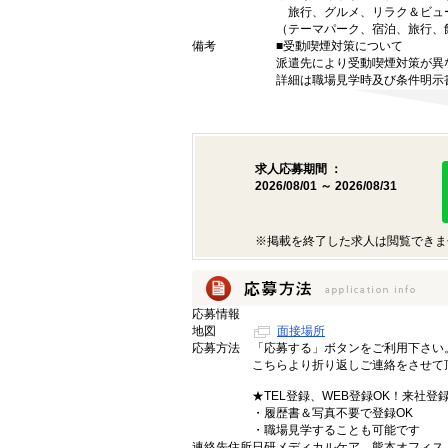
旅行、グルメ、リラク＆ビュ
（テーマパーク、宿泊、旅行、
備考
■受動喫煙対策について
派遣先により受動喫煙対策が異
詳細は職場見学時及び条件明示
求人応募期間 ：
2026/08/01 ～ 2026/08/31
※掲載を終了した求人は閲覧できま
応募情報
地図
面接場所
応募方法
「応募する」ボタンをご利用下さい
こちらより折り返しご連絡をさせて
★TEL登録、WEB登録OK！来社登
・履歴書＆写真不要で登録OK
・職場見学することも可能です
連絡先住所
日研メディカルケア 熊本オフィス