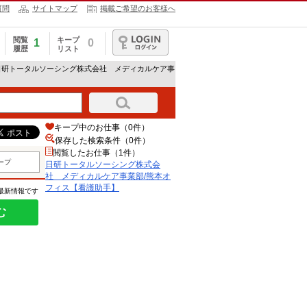
質問
サイトマップ
掲載ご希望のお客様へ
閲覧
キープ
1
0
履歴
リスト
ログイン
 日研トータルソーシング株式会社 メディカルケア事
キープ中のお仕事（0件）
保存した検索条件（
0
件）
閲覧したお仕事（1件）
ープ
日研トータルソーシング株式会
社 メディカルケア事業部/熊本オ
フィス【看護助手】
の最新情報です
む