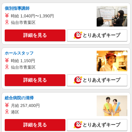
福岡県北九州市八幡西区 【最寄駅】筑豊電気
個別指導講師
鉄道「西山」駅
時給 1,040円〜1,390円
仙台市青葉区
詳細を見る
キープ
詳細を見る
とりあえずキープ
アルバイト
パート
派遣社員
日研トータルソーシング株式会社 メディカルケア事業部/小倉オフィ
ス【看護助手】
ホールスタッフ
看護助手（ナースエイド）
時給 1,150円
時給1,300円 ★週払いOK（規定あり） ※給与
幅は経験・能力による
仙台市青葉区
福岡県北九州市八幡西区 【最寄駅】JR鹿児島
本線・福北ゆたか線「陣原」駅
詳細を見る
とりあえずキープ
詳細を見る
キープ
総合病院の清掃
月給 257,400円
派遣社員
（株）ウィルオブ・ワークCW 北九州支店/ms400201
港区
看護助手
詳細を見る
とりあえずキープ
時給1350円 ◆前払い・日払い・週払いOK