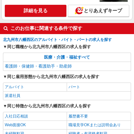
詳細を見る
キープ
詳細を見る
とりあえずキープ
派遣社員
このお仕事に関連する条件で探す
（株）ウィルオブ・ワークCW 北九州支店/ms400201
看護助手
北九州市八幡西区のアルバイト・バイト・パートの求人を探す
時給1350円 ◆前払い・日払い・週払いOK
同じ職種から北九州市八幡西区の求人を探す
福岡県北九州市八幡西区
医療・介護・福祉すべて
詳細を見る
キープ
看護師・保健師・看護助手・助産師
同じ雇用形態から北九州市八幡西区の求人を探す
アルバイト
パート
派遣社員
同じ特徴から北九州市八幡西区の求人を探す
入社日応相談
履歴書不要
Web面接OK
職場見学OKまたは説明会あり
未経験歓迎
経験者・有資格者歓迎