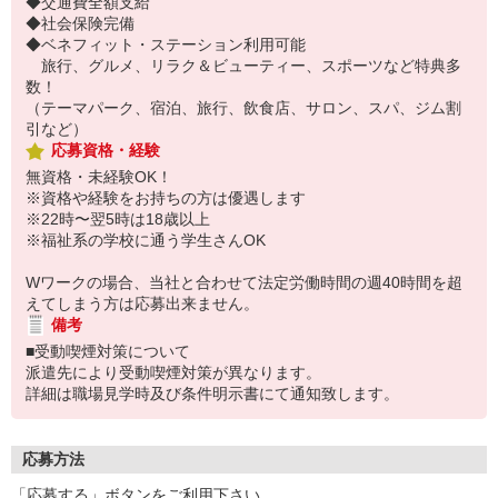
◆交通費全額支給
◆社会保険完備
◆ベネフィット・ステーション利用可能
旅行、グルメ、リラク＆ビューティー、スポーツなど特典多
数！
（テーマパーク、宿泊、旅行、飲食店、サロン、スパ、ジム割
引など）
応募資格・経験
無資格・未経験OK！
※資格や経験をお持ちの方は優遇します
※22時〜翌5時は18歳以上
※福祉系の学校に通う学生さんOK
Wワークの場合、当社と合わせて法定労働時間の週40時間を超
えてしまう方は応募出来ません。
備考
■受動喫煙対策について
派遣先により受動喫煙対策が異なります。
詳細は職場見学時及び条件明示書にて通知致します。
応募方法
「応募する」ボタンをご利用下さい。