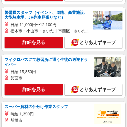
詳細を見る
キープ
警備員スタッフ（イベント、道路、商業施設、
大型駐車場、JR列車見張りなど）
日給 11,000円〜12,100円
派遣社員
（株）ウィルオブ・ワークCW 北九州支店/ms400201
栃木市・小山市・さいたま市西区・さいたま市岩槻区・久喜市・
看護助手
詳細を見る
とりあえずキープ
時給1350円 ◆前払い・日払い・週払いOK
福岡県北九州市八幡西区
マイクロバスにて教習所に通う生徒の送迎ドラ
詳細を見る
イバー
キープ
日給 15,850円
アルバイト
パート
派遣社員
箕面市
日研トータルソーシング株式会社 メディカルケア事業部/小倉オフィ
ス【看護助手】
詳細を見る
とりあえずキープ
看護助手（ナースエイド）
時給1,300円 ★週払いOK（規定あり） ※給与
スーパー資材の仕分け作業スタッフ
幅は経験・能力による
福岡県北九州市八幡西区 【最寄駅】筑豊電気
時給 1,350円
鉄道「今池」駅
船橋市