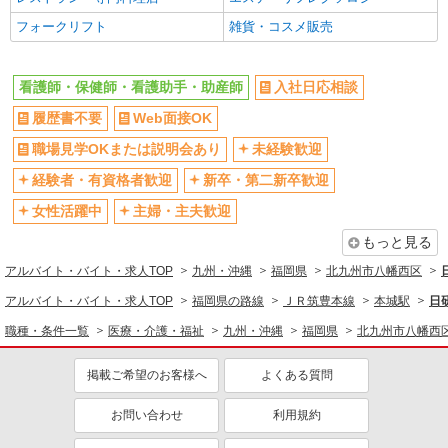
フォークリフト
雑貨・コスメ販売
看護師・保健師・看護助手・助産師
入社日応相談
履歴書不要
Web面接OK
職場見学OKまたは説明会あり
未経験歓迎
経験者・有資格者歓迎
新卒・第二新卒歓迎
女性活躍中
主婦・主夫歓迎
もっと見る
アルバイト・バイト・求人TOP
九州・沖縄
福岡県
北九州市八幡西区
アルバイト・バイト・求人TOP
福岡県の路線
ＪＲ筑豊本線
本城駅
日
職種・条件一覧
医療・介護・福祉
九州・沖縄
福岡県
北九州市八幡西
掲載ご希望のお客様へ
よくある質問
お問い合わせ
利用規約