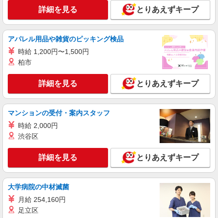
詳細を見る
キープ
詳細を見る
とりあえずキープ
アルバイト
パート
派遣社員
アパレル用品や雑貨のピッキング検品
日研トータルソーシング株式会社 メディカルケア事業部/小倉オフィ
ス【看護助手】
時給 1,200円〜1,500円
看護助手（ナースエイド）
柏市
時給1,300円 ★週払いOK（規定あり） ※給与
幅は経験・能力による
詳細を見る
とりあえずキープ
福岡県北九州市八幡西区 【最寄駅】筑豊電気
鉄道「楠橋」駅
マンションの受付・案内スタッフ
詳細を見る
キープ
時給 2,000円
渋谷区
アルバイト
パート
派遣社員
日研トータルソーシング株式会社 メディカルケア事業部/小倉オフィ
詳細を見る
とりあえずキープ
ス【看護助手】
看護助手（ナースエイド）
大学病院の中材滅菌
時給1,300円 ★週払いOK（規定あり） ※給与
幅は経験・能力による
月給 254,160円
福岡県北九州市八幡西区 【最寄駅】筑豊電気
足立区
鉄道「黒崎駅前」駅