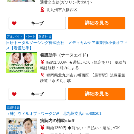
通費全支給(ガソリン代含む)＞
北九州市八幡西区
詳細を見る
キープ
アルバイト
パート
派遣社員
日研トータルソーシング株式会社 メディカルケア事業部/小倉オフィ
ス【看護助手】
看護助手（ナースエイド）
時給1,300円 ★週払いOK（規定あり） ※給与
幅は経験・能力による
福岡県北九州市八幡西区 【最寄駅】筑豊電気
鉄道「永犬丸」駅
詳細を見る
キープ
派遣社員
（株）ウィルオブ・ワークCW 北九州支店/ms400201
病院内の補助staff
時給1350円 ◆前払い・日払い・週払いOK