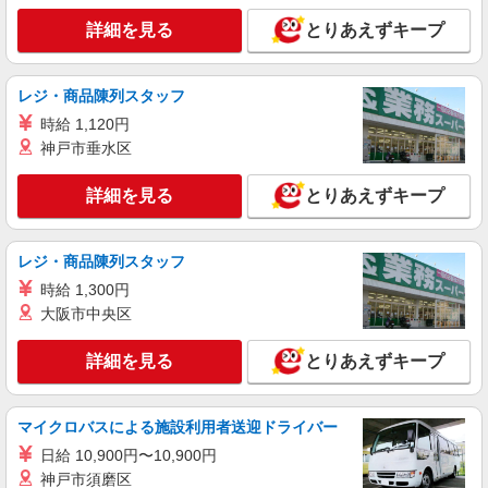
詳細を見る
とりあえずキープ
詳細を見る
キープ
レジ・商品陳列スタッフ
派遣社員
株式会社kotrio /●FK-H-1880055
時給 1,120円
＜本城駅＞綺麗な病院の看護助手
神戸市垂水区
時給1450円〜2062円 ＜日払い有/週払い有/交
通費全支給(ガソリン代含む)＞
詳細を見る
とりあえずキープ
本城駅近く
レジ・商品陳列スタッフ
詳細を見る
キープ
時給 1,300円
大阪市中央区
アルバイト
パート
派遣社員
日研トータルソーシング株式会社 メディカルケア事業部/小倉オフィ
ス【看護助手】
詳細を見る
とりあえずキープ
看護助手（ナースエイド）
時給1,300円 ★週払いOK（規定あり） ※給与
マイクロバスによる施設利用者送迎ドライバー
幅は経験・能力による
福岡県北九州市八幡西区 【最寄駅】筑豊電気
日給 10,900円〜10,900円
鉄道「三ヶ森」駅
神戸市須磨区