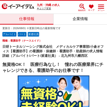
九州・沖縄
の求人
▼エリア変更
仕事情報
企業情報
更新日：2026/08/01 ※更新日時点の最新情報です
アルバイト
パート
派遣社員
職種：看護助手（ナースエイド）
日研トータルソーシング株式会社 メディカルケア事業部/小倉オフ
ィス【看護助手】の看護師・保健師・看護助手・助産師の求人情報
詳細（アルバイト/パート/派遣社員） - 北九州市八幡西区
無資格OK！ 医療行為なし！ 憧れの医療業界にチ
ャレンジできる、看護助手のお仕事です！