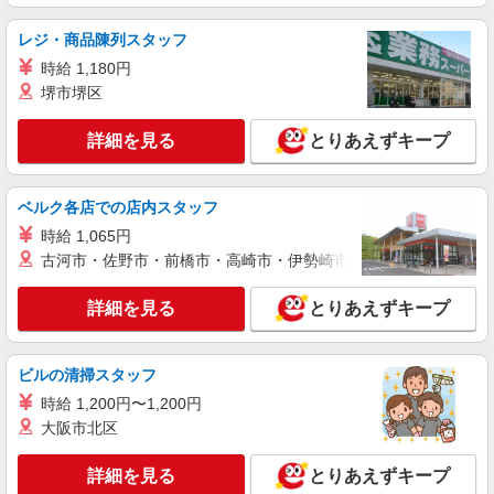
福岡県北九州市八幡西区
レジ・商品陳列スタッフ
詳細を見る
キープ
時給 1,180円
堺市堺区
派遣社員
株式会社kotrio /●FK-H-1880054
詳細を見る
とりあえずキープ
＜折尾駅＞綺麗な病院の看護助手
時給1450円〜2062円 ＜日払い有/週払い有/交
通費全支給(ガソリン代含む)＞
ベルク各店での店内スタッフ
最寄り駅：折尾
時給 1,065円
古河市・佐野市・前橋市・高崎市・伊勢崎市・太田市・館林市・
詳細を見る
キープ
詳細を見る
とりあえずキープ
アルバイト
パート
派遣社員
日研トータルソーシング株式会社 メディカルケア事業部/小倉オフィ
ス【看護助手】
ビルの清掃スタッフ
看護助手（ナースエイド）
時給 1,200円〜1,200円
時給1,300円 ★週払いOK（規定あり） ※給与
大阪市北区
幅は経験・能力による
福岡県北九州市八幡西区 【最寄駅】筑豊電気
詳細を見る
とりあえずキープ
鉄道「木屋瀬」駅