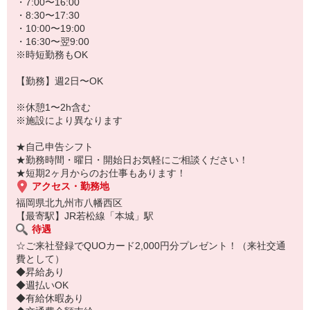
★病院、クリニック内は冷暖房完備！いつでも快適にお仕事できま
・7:00〜16:00
すよ！
・8:30〜17:30
・10:00〜19:00
あなたのスキルに合わせて少しずつお仕事をお願いしていきます。
・16:30〜翌9:00
20代・30代・40代・50代・60代、
※時短勤務もOK
若手からミドル、中高年（エルダー）、シニア世代まで幅広く活躍
中！
【勤務】週2日〜OK
「近くの病院で働きたい」
※休憩1〜2h含む
「資格はないけど医療業界のお仕事に興味がある」
※施設により異なります
「大手病院で働きたい」
「すぐに働けるところはないかな…」
★自己申告シフト
そんな方もぜひ！お気軽にご連絡ください♪
★勤務時間・曜日・開始日お気軽にご相談ください！
★短期2ヶ月からのお仕事もあります！
アクセス・勤務地
福岡県北九州市八幡西区
【最寄駅】JR若松線「本城」駅
待遇
☆ご来社登録でQUOカード2,000円分プレゼント！（来社交通
費として）
◆昇給あり
◆週払いOK
◆有給休暇あり