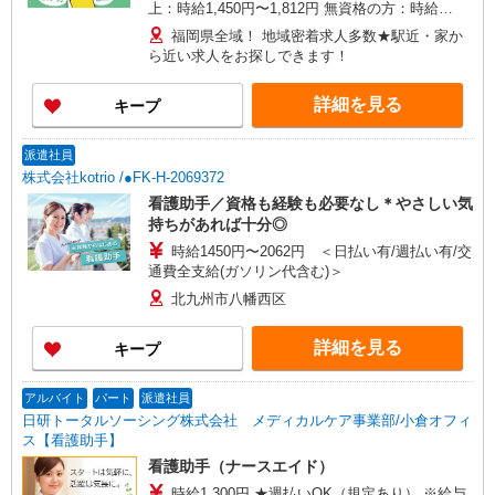
上：時給1,450円〜1,812円 無資格の方：時給
1,350円〜1,687円 ※給与幅は勤務先による +交通
福岡県全域！ 地域密着求人多数★駅近・家か
費、諸手当（勤務先による） +0円で介護資格が取
ら近い求人をお探しできます！
れる （別途規定） ★給与日払い制度あり！
詳細を見る
キープ
派遣社員
株式会社kotrio /●FK-H-2069372
看護助手／資格も経験も必要なし＊やさしい気
持ちがあれば十分◎
時給1450円〜2062円 ＜日払い有/週払い有/交
通費全支給(ガソリン代含む)＞
北九州市八幡西区
詳細を見る
キープ
アルバイト
パート
派遣社員
日研トータルソーシング株式会社 メディカルケア事業部/小倉オフィ
ス【看護助手】
看護助手（ナースエイド）
時給1,300円 ★週払いOK（規定あり） ※給与