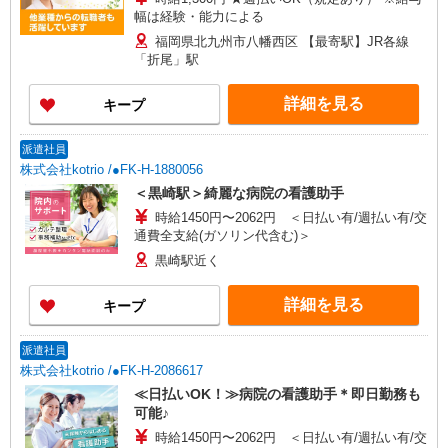
幅は経験・能力による
福岡県北九州市八幡西区 【最寄駅】JR各線
「折尾」駅
詳細を見る
キープ
派遣社員
株式会社kotrio /●FK-H-1880056
＜黒崎駅＞綺麗な病院の看護助手
時給1450円〜2062円 ＜日払い有/週払い有/交
通費全支給(ガソリン代含む)＞
黒崎駅近く
詳細を見る
キープ
派遣社員
株式会社kotrio /●FK-H-2086617
≪日払いOK！≫病院の看護助手＊即日勤務も
可能♪
時給1450円〜2062円 ＜日払い有/週払い有/交