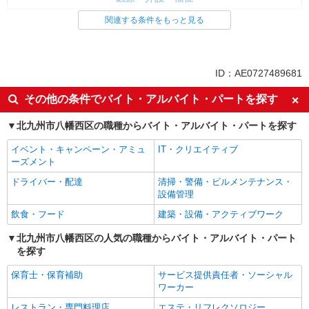
看護師・保健師・看護助手・助産師
関連する条件をもっと見る
同じ特徴から求人を探す
未経験歓迎
ミドル（40代～）活躍中
ID：AE0727489681
週2～3日勤務OK
深夜
その他の条件でバイト・アルバイト・パートを探す
交通費支給
社会保険あり
北九州市八幡西区の職種からバイト・アルバイト・パートを探す
イベント・キャンペーン・アミュ
IT・クリエイティブ
ーズメント
ドライバー・配達
清掃・警備・ビルメンテナンス・
設備管理
飲食・フード
建築・設備・アクティブワーク
北九州市八幡西区の人気の職種からバイト・アルバイト・パート
を探す
保育士・保育補助
サービス提供責任者・ソーシャル
ワーカー
レストラン・専門料理店
エステ・リフレクソロジー