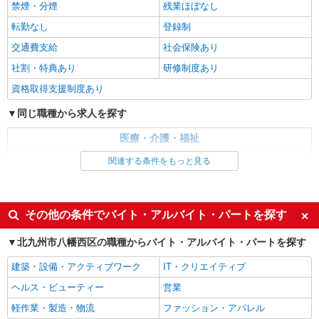
禁煙・分煙
残業ほぼなし
通費全支給(ガソリン代含む)＞
転勤なし
登録制
北九州市八幡西区
交通費支給
社会保険あり
詳細を見る
キープ
社割・特典あり
研修制度あり
資格取得支援制度あり
派遣社員
株式会社kotrio /●FK-H-2021340
同じ職種から求人を探す
黒崎駅｜家庭と両立できる＊デイサービス看護
師【夜勤なし】
医療・介護・福祉
時給2000円〜2500円 ＜日払い有/週払い有/交
看護師・保健師・看護助手・助産師
関連する条件をもっと見る
通費全支給(ガソリン代含む)＞
同じ特徴から求人を探す
北九州市八幡西区
未経験歓迎
ミドル（40代～）活躍中
その他の条件でバイト・アルバイト・パートを探す
詳細を見る
キープ
週2～3日勤務OK
深夜
北九州市八幡西区の職種からバイト・アルバイト・パートを探す
交通費支給
派遣社員
社会保険あり
株式会社kotrio /●FK-H-1981555
建築・設備・アクティブワーク
IT・クリエイティブ
本城駅｜看護師さんのサポートスタッフ募集♪
ヘルス・ビューティー
営業
医療行為なし
軽作業・製造・物流
ファッション・アパレル
時給1450円〜2062円 ＜日払い有/週払い有/交