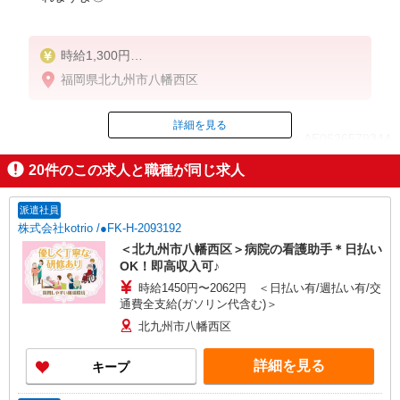
時給1,300円
★週払いOK（規定あり）
福岡県北九州市八幡西区
※給与幅は経験・能力による
詳細を見る
ID：AE0626579344
20
件のこの求人と職種が同じ求人
掲載期間終了
派遣社員
株式会社kotrio /●FK-H-2093192
＜北九州市八幡西区＞病院の看護助手＊日払い
OK！即高収入可♪
時給1450円〜2062円 ＜日払い有/週払い有/交
通費全支給(ガソリン代含む)＞
北九州市八幡西区
詳細を見る
キープ