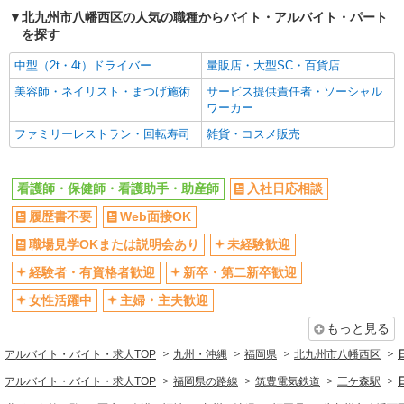
通費全支給(ガソリン代含む)＞
北九州市八幡西区の人気の職種からバイト・アルバイト・パート
本城駅近く
を探す
中型（2t・4t）ドライバー
量販店・大型SC・百貨店
詳細を見る
キープ
美容師・ネイリスト・まつげ施術
サービス提供責任者・ソーシャル
ワーカー
派遣社員
株式会社kotrio /●FK-H-2051334
ファミリーレストラン・回転寿司
雑貨・コスメ販売
≪北九州市八幡西区≫未経験・無資格から看護
助手へ挑戦！シフト相談OK♪
看護師・保健師・看護助手・助産師
入社日応相談
時給1450円〜2062円 ＜日払い有/週払い有/交
通費全支給(ガソリン代含む)＞
履歴書不要
Web面接OK
北九州市八幡西区
職場見学OKまたは説明会あり
未経験歓迎
詳細を見る
キープ
経験者・有資格者歓迎
新卒・第二新卒歓迎
女性活躍中
主婦・主夫歓迎
派遣社員
株式会社kotrio /●FK-H-2100662
もっと見る
北九州市八幡西区＊看護助手(資格経験不問)募
アルバイト・バイト・求人TOP
九州・沖縄
福岡県
北九州市八幡西区
集♪食事配膳などの補助業務
アルバイト・バイト・求人TOP
福岡県の路線
筑豊電気鉄道
三ケ森駅
時給1450円〜2062円 ＜日払い有/週払い有/交
通費全支給(ガソリン代含む)＞