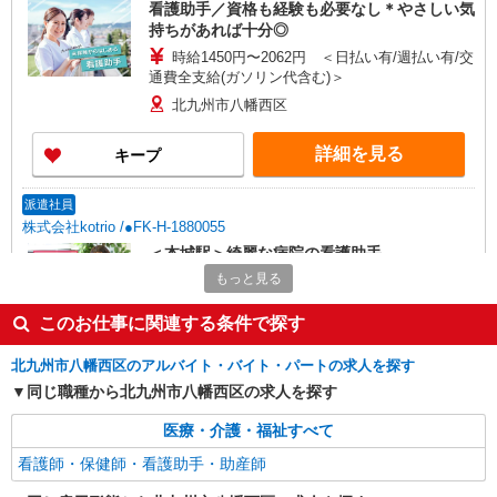
看護助手／資格も経験も必要なし＊やさしい気
持ちがあれば十分◎
時給1450円〜2062円 ＜日払い有/週払い有/交
通費全支給(ガソリン代含む)＞
北九州市八幡西区
詳細を見る
キープ
派遣社員
株式会社kotrio /●FK-H-1880055
＜本城駅＞綺麗な病院の看護助手
もっと見る
時給1450円〜2062円 ＜日払い有/週払い有/交
通費全支給(ガソリン代含む)＞
このお仕事に関連する条件で探す
本城駅近く
北九州市八幡西区のアルバイト・バイト・パートの求人を探す
詳細を見る
キープ
同じ職種から北九州市八幡西区の求人を探す
派遣社員
医療・介護・福祉すべて
株式会社kotrio /●FK-H-1981553
看護師・保健師・看護助手・助産師
黒崎駅｜看護師さんのサポートスタッフ募集♪