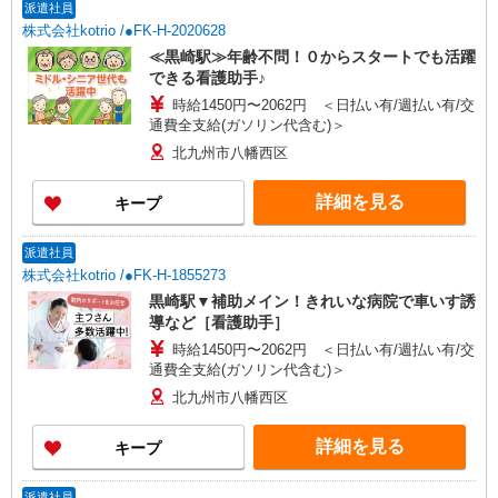
派遣社員
株式会社kotrio /●FK-H-2020628
≪黒崎駅≫年齢不問！０からスタートでも活躍
できる看護助手♪
時給1450円〜2062円 ＜日払い有/週払い有/交
通費全支給(ガソリン代含む)＞
北九州市八幡西区
詳細を見る
キープ
派遣社員
株式会社kotrio /●FK-H-1855273
黒崎駅▼補助メイン！きれいな病院で車いす誘
導など［看護助手］
時給1450円〜2062円 ＜日払い有/週払い有/交
通費全支給(ガソリン代含む)＞
北九州市八幡西区
詳細を見る
キープ
派遣社員