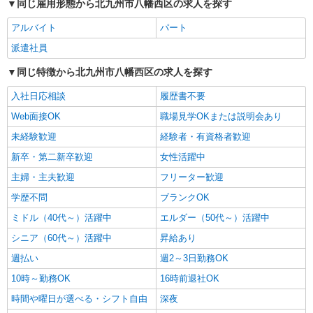
医療行為なし
同じ雇用形態から北九州市八幡西区の求人を探す
時給1450円〜2062円 ＜日払い有/週払い有/交
アルバイト
パート
通費全支給(ガソリン代含む)＞
北九州市八幡西区
派遣社員
同じ特徴から北九州市八幡西区の求人を探す
詳細を見る
キープ
入社日応相談
履歴書不要
派遣社員
Web面接OK
職場見学OKまたは説明会あり
株式会社kotrio /●FK-H-1880056
未経験歓迎
経験者・有資格者歓迎
＜黒崎駅＞綺麗な病院の看護助手
新卒・第二新卒歓迎
女性活躍中
時給1450円〜2062円 ＜日払い有/週払い有/交
通費全支給(ガソリン代含む)＞
主婦・主夫歓迎
フリーター歓迎
黒崎駅近く
学歴不問
ブランクOK
ミドル（40代～）活躍中
エルダー（50代～）活躍中
詳細を見る
キープ
シニア（60代～）活躍中
昇給あり
派遣社員
週払い
週2～3日勤務OK
株式会社kotrio /●FK-H-2021587
10時～勤務OK
16時前退社OK
≪黒崎駅／看護助手≫子育て世代活躍中！働き
やすい環境♪
時間や曜日が選べる・シフト自由
深夜
時給1450円〜2062円 ＜日払い有/週払い有/交