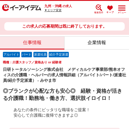
九州・沖縄
の求人
▼エリア変更
この求人の応募期間は既に終了しております。
仕事情報
企業情報
アルバイト
パート
派遣社員
紹介予定派遣
職種：介護スタッフ／資格あり or 経験者
日研トータルソーシング株式会社 メディカルケア事業部/熊本オフ
ィスの介護職・ヘルパーの求人情報詳細（アルバイト/パート/派遣社
員/紹介予定派遣） - みやま市
◎ブランクが心配な方も安心◎ 経験・資格が活き
る介護職！勤務地・働き方、選択肢イロイロ！
あなたの条件にピッタリな職場をご提案！
安心して介護職に復帰できますよ◎