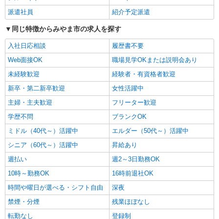
時給1450円〜2062円 ＜日払い有/週払い有/交
派遣社員
紹介予定派遣
通費全支給(ガソリン代含む)＞
同じ特徴からみやま市の求人を探す
みやま市高田町｜交通費全額支給
入社日応相談
履歴書不要
詳細を見る
キープ
Web面接OK
職場見学OKまたは説明会あり
未経験歓迎
経験者・有資格者歓迎
派遣社員
株式会社kotrio /●KM-H-2094161
新卒・第二新卒歓迎
女性活躍中
未経験大歓迎のデイサービスSTAFF＊運転で
主婦・主夫歓迎
フリーター歓迎
きる方求む！みやま市
学歴不問
時給1450円〜2062円 ＜日払い有/週払い有/交
ブランクOK
通費全支給(ガソリン代含む)＞
ミドル（40代～）活躍中
エルダー（50代～）活躍中
みやま市高田町｜交通費全額支給
シニア（60代～）活躍中
昇給あり
詳細を見る
週払い
週2～3日勤務OK
キープ
10時～勤務OK
16時前退社OK
派遣社員
時間や曜日が選べる・シフト自由
深夜
株式会社kotrio /●KM-H-2086485
禁煙・分煙
残業ほぼなし
＜みやま市＞小さなデイサービスSTAFF≪週3
勤務≫≪夕方退社≫
転勤なし
登録制