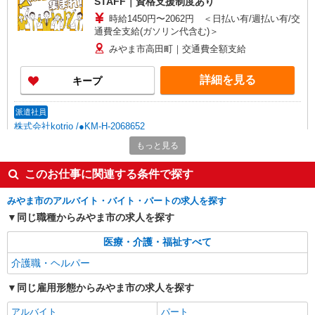
STAFF｜資格支援制度あり
時給1450円〜2062円 ＜日払い有/週払い有/交
通費全支給(ガソリン代含む)＞
みやま市高田町｜交通費全額支給
詳細を見る
キープ
派遣社員
株式会社kotrio /●KM-H-2068652
みやま市のデイサービス♪日勤のみ！残業ゼロ
もっと見る
で趣味も満喫
このお仕事に関連する条件で探す
時給1450円〜2062円 ＜日払い有/週払い有/交
通費全支給(ガソリン代含む)＞
みやま市のアルバイト・バイト・パートの求人を探す
みやま市高田町｜交通費全額支給
同じ職種からみやま市の求人を探す
詳細を見る
キープ
医療・介護・福祉すべて
介護職・ヘルパー
派遣社員
株式会社kotrio /●KM-H-2067116
同じ雇用形態からみやま市の求人を探す
みやま市≫家庭的でこぢんまりしたグルホ＊家
事サポートなど
アルバイト
パート