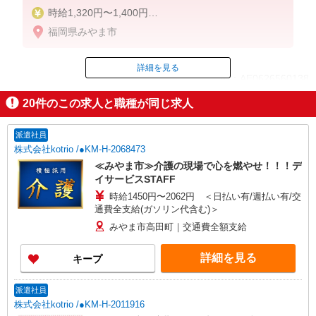
時給1,320円〜1,400円
福岡県みやま市
◆無資格・経験者：時給1,320円〜
◆初任者研修・未経験：時給1,320円〜
◆初任者研修・経験者：時給1,350円〜
詳細を見る
ID：AE0626560138
◆介護福祉士：時給1,400円〜
20
件のこの求人と職種が同じ求人
※経験者は3ヶ月以上
掲載期間終了
※給与幅は経験・能力による
派遣社員
★週払いOK（規定あり）
株式会社kotrio /●KM-H-2068473
≪みやま市≫介護の現場で心を燃やせ！！！デ
イサービスSTAFF
時給1450円〜2062円 ＜日払い有/週払い有/交
通費全支給(ガソリン代含む)＞
みやま市高田町｜交通費全額支給
詳細を見る
キープ
派遣社員
株式会社kotrio /●KM-H-2011916