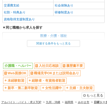
時給1450円〜2062円 ＜日払い有/週払い有/交
交通費支給
社会保険あり
通費全支給(ガソリン代含む)＞
社割・特典あり
研修制度あり
みやま市高田町｜交通費全額支給
資格取得支援制度あり
詳細を見る
キープ
同じ職種から求人を探す
派遣社員
医療・介護・福祉
株式会社kotrio /●KM-H-2012186
介護職・ヘルパー
関連する条件をもっと見る
みやま市｜未経験でも大丈夫◎研修が手厚い有
料住宅の介護♪
同じ特徴から求人を探す
時給1450円〜2062円 ＜日払い有/週払い有/交
通費全支給(ガソリン代含む)＞
未経験歓迎
ミドル（40代～）活躍中
みやま市高田町｜交通費全額支給
介護職・ヘルパー
入社日応相談
履歴書不要
週2～3日勤務OK
深夜
Web面接OK
職場見学OKまたは説明会あり
交通費支給
社会保険あり
詳細を見る
キープ
未経験歓迎
経験者・有資格者歓迎
派遣社員
新卒・第二新卒歓迎
女性活躍中
主婦・主夫歓迎
株式会社kotrio /●KM-H-1977610
もっと見る
みやま市★シニア向け住宅での見守り・生活サ
ポートなど★
アルバイト・バイト・求人TOP
九州・沖縄
福岡県
みやま市
日研トー