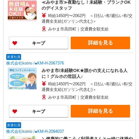
≪みやま市≫夜勤なし！未経験・ブランクOK
のデイスタッフ
時給1450円〜2062円 ＜日払い有/週払い有/交
通費全支給(ガソリン代含む)＞
みやま市高田町｜交通費全額支給
詳細を見る
キープ
派遣社員
株式会社kotrio /●KM-H-2067376
みやま市/未経験OK★誰かの支えになれる人
に！グルホの世話人♪
時給1450円〜2062円 ＜日払い有/週払い有/交
通費全支給(ガソリン代含む)＞
みやま市高田町｜交通費全額支給
詳細を見る
キープ
派遣社員
株式会社kotrio /●KM-H-2094037
＼健康的に働こう／利用者さんと一緒に体操や