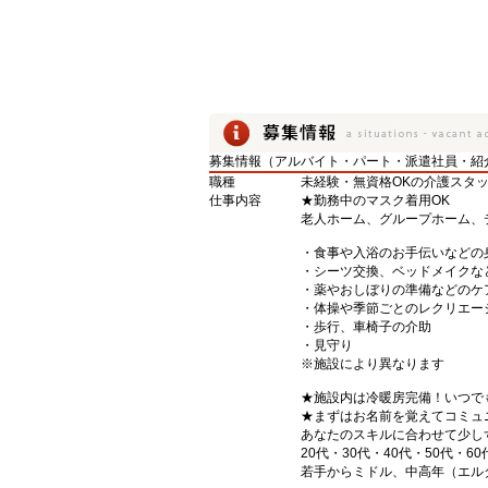
募集情報（アルバイト・パート・派遣社員・紹
職種
未経験・無資格OKの介護スタ
仕事内容
★勤務中のマスク着用OK
老人ホーム、グループホーム、
・食事や入浴のお手伝いなどの
・シーツ交換、ベッドメイクな
・薬やおしぼりの準備などのケ
・体操や季節ごとのレクリエー
・歩行、車椅子の介助
・見守り
※施設により異なります
★施設内は冷暖房完備！いつで
★まずはお名前を覚えてコミュ
あなたのスキルに合わせて少し
20代・30代・40代・50代・60
若手からミドル、中高年（エル