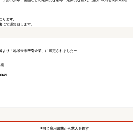
、手指の消毒、備品などの定期的な消毒・定期的な換気、施設への来訪者の制限
なります。
書にて通知致します。
省より「地域未来牽引企業」に選定されました〜
事業
049
同じ雇用形態から求人を探す