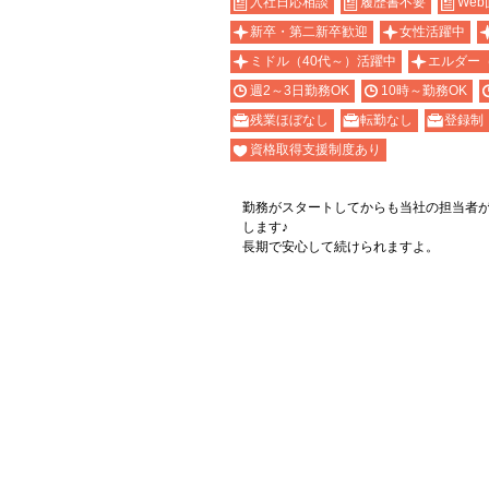
入社日応相談
履歴書不要
Web
新卒・第二新卒歓迎
女性活躍中
ミドル（40代～）活躍中
エルダー
週2～3日勤務OK
10時～勤務OK
残業ほぼなし
転勤なし
登録制
資格取得支援制度あり
勤務がスタートしてからも当社の担当者
します♪
長期で安心して続けられますよ。