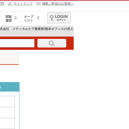
質問
サイトマップ
掲載ご希望のお客様へ
閲覧
キープ
0
0
履歴
リスト
ログイン
株式会社 メディカルケア事業部/熊本オフィスの求人
ら