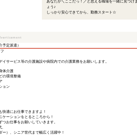
あなたが＼ここだっ！／と思える職場を一緒に見つけ
ょう♪
しっかり安心できてから、勤務スタート☆
介予定派遣）
ッフ
デイサービス等の介護施設や病院内での介護業務をお願いします。
身体介護
どの環境整備
ア
ション
も快適にお仕事できますよ！
ニケーションをとるところから！
ずつお仕事をお願いしていきます。
代、
ダー）、シニア世代まで幅広く活躍中！