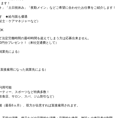
ります！
ト」「土日祝休み」「夜勤メイン」などご希望に合わせたお仕事をご紹介します！
す ★給与面も優遇
祉士・ケアマネジャーなど）
OK
て法定労働時間の週40時間を超えてしまう方は応募出来ません。
000円分プレゼント！（来社交通費として）
就業先による）
（直接雇用になった就業先による）
利用可能
ーティー、スポーツなど特典多数！
飲食店、サロン、スパ、ジム割引など）
後（最長6ヵ月）、双方が合意すれば直接雇用されます。