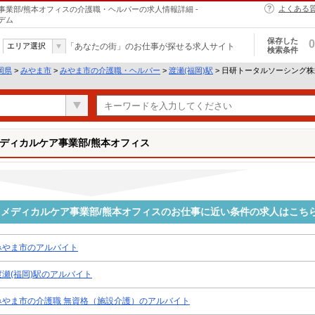
よくある
業部/熊本オフィスの介護職・ヘルパーの求人情報詳細 -
デム
保存した
0
エリア選択
「あなたの街」のお仕事が探せる求人サイト
検索条件
岡県
>
みやま市
>
みやま市の介護職・ヘルパー
>
渡瀬(福岡)駅
> 日研トータルソーシング
ディカルケア事業部/熊本オフィス
メディカルケア事業部/熊本オフィスのお仕事に近い条件の求人はこち
みやま市のアルバイト
渡瀬(福岡)駅のアルバイト
みやま市の介護職 無資格（施設介護）のアルバイト