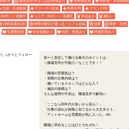
面接OK
職場見学OKまたは説明会あり
未経験歓迎
経験者・有資格者
主婦・主夫歓迎
フリーター歓迎
学歴不問
ブランクOK
（50代～）活躍中
シニア（60代～）活躍中
昇給あり
週払い
16時前退社OK
時間や曜日が選べる・シフト自由
深夜
禁煙・分煙
交通費支給
社会保険あり
社割・特典あり
研修制度あり
がしっかりとフォロー
長〜く安定して働ける最大のポイントは…
＼職場見学が可能◎／なことです！！
・職場の雰囲気は？
・実際の仕事内容は？
・働いているスタッフはどんな人？
・施設の規模は？
そんな疑問や不安は、職場見学で解消♪♪
「ここなら同年代が多いから安心！」
「仕事の流れが前職と似てるから大丈夫そう」
「アットホームな雰囲気が気に入った」etc.
職場に求めることはひとそれぞれ！