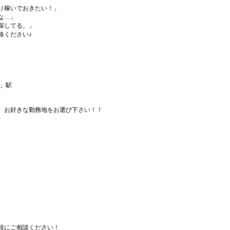
り稼いでおきたい！」
な…」
探してる。」
絡ください♪
瀬」駅
、お好きな勤務地をお選び下さい！！
軽にご相談ください！