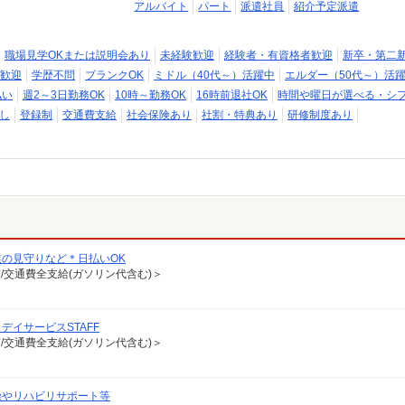
アルバイト
パート
派遣社員
紹介予定派遣
職場見学OKまたは説明会あり
未経験歓迎
経験者・有資格者歓迎
新卒・第二
歓迎
学歴不問
ブランクOK
ミドル（40代～）活躍中
エルダー（50代～）活
払い
週2～3日勤務OK
10時～勤務OK
16時前退社OK
時間や曜日が選べる・シ
し
登録制
交通費支給
社会保険あり
社割・特典あり
研修制度あり
の見守りなど＊日払いOK
有/交通費全支給(ガソリン代含む)＞
イサービスSTAFF
有/交通費全支給(ガソリン代含む)＞
操やリハビリサポート等