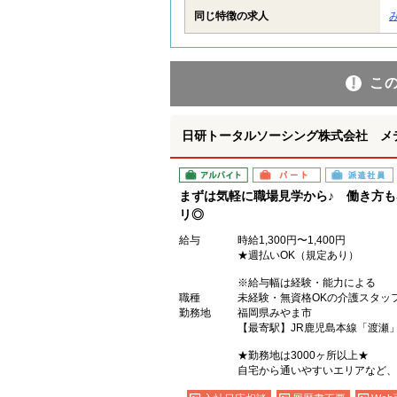
同じ特徴の求人
こ
日研トータルソーシング株式会社 メ
アルバイト
パート
派遣社員
まずは気軽に職場見学から♪ 働き方
リ◎
給与
時給1,300円〜1,400円
★週払いOK（規定あり）
※給与幅は経験・能力による
職種
未経験・無資格OKの介護スタッ
勤務地
福岡県みやま市
【最寄駅】JR鹿児島本線「渡瀬
★勤務地は3000ヶ所以上★
自宅から通いやすいエリアなど、