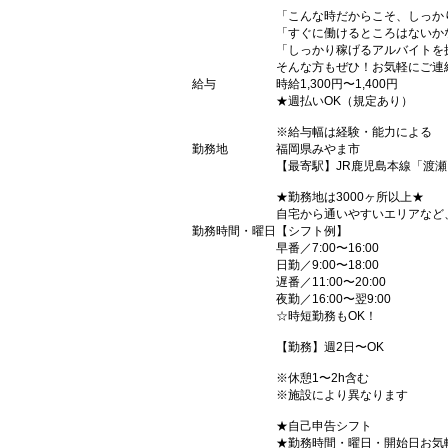
「こんな時だからこそ、しっか
「すぐに働けるところはないか
「しっかり稼げるアルバイトを
そんな方もぜひ！お気軽にご連
給与
時給1,300円〜1,400円
★週払いOK（規定あり）
※給与幅は経験・能力による
勤務地
福岡県みやま市
【最寄駅】JR鹿児島本線「渡
★勤務地は3000ヶ所以上★
自宅から通いやすいエリアなど
勤務時間・曜日
【シフト例】
早番／7:00〜16:00
日勤／9:00〜18:00
遅番／11:00〜20:00
夜勤／16:00〜翌9:00
☆時短勤務もOK！
【勤務】週2日〜OK
※休憩1〜2h含む
※施設により異なります
★自己申告シフト
★勤務時間・曜日・開始日お気