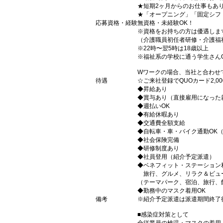
★短期2ヶ月からのお仕事もあ
★「オープニング」「固定シフ
応募資格・経験
無資格・未経験OK！
※資格をお持ちの方は優遇しま
（介護職員初任者研修・介護福
※22時〜翌5時は18歳以上
※福祉系の学校に通う学生さん
Wワークの場合、当社と合わせ
待遇
☆ご来社登録でQUOカード2,
◆昇給あり
◆賞与あり（直接雇用になった
◆週払いOK
◆有給休暇あり
◆交通費全額支給
◆自転車・車・バイク通勤OK
◆社会保険完備
◆研修制度あり
◆社員登用（紹介予定派遣）
◆ベネフィット・ステーション
旅行、グルメ、リラク＆ビュ
（テーマパーク、宿泊、旅行、
◆勤務中のマスク着用OK
備考
※紹介予定派遣は派遣期間終了
■感染症対策として