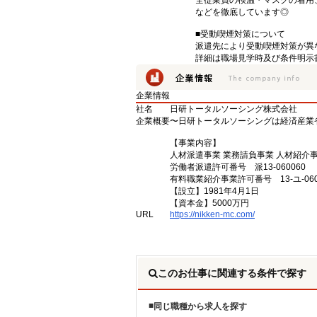
全従業員の検温・マスクの着用
などを徹底しています◎
■受動喫煙対策について
派遣先により受動喫煙対策が異
詳細は職場見学時及び条件明示
企業情報
社名
日研トータルソーシング株式会社
企業概要
〜日研トータルソーシングは経済産業
【事業内容】
人材派遣事業 業務請負事業 人材紹介
労働者派遣許可番号 派13-060060
有料職業紹介事業許可番号 13-ユ-060
【設立】1981年4月1日
【資本金】5000万円
URL
https://nikken-mc.com/
このお仕事に関連する条件で探す
同じ職種から求人を探す