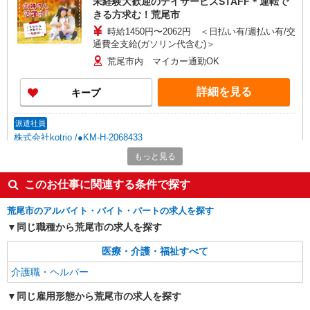
未経験大歓迎のデイサービスSTAFF＊運転で
きる方求む！荒尾市
時給1450円〜2062円 ＜日払い有/週払い有/交
通費全支給(ガソリン代含む)＞
荒尾市内 マイカー通勤OK
詳細を見る
キープ
派遣社員
株式会社kotrio /●KM-H-2068433
≪荒尾市≫介護の現場で心を燃やせ！！！デイ
もっと見る
サービスSTAFF
このお仕事に関連する条件で探す
時給1450円〜2062円 ＜日払い有/週払い有/交
通費全支給(ガソリン代含む)＞
荒尾市のアルバイト・バイト・パートの求人を探す
荒尾市 荒尾駅周辺
同じ職種から荒尾市の求人を探す
詳細を見る
キープ
医療・介護・福祉すべて
介護職・ヘルパー
派遣社員
株式会社kotrio /●KM-H-2099807
同じ雇用形態から荒尾市の求人を探す
介護は人生のサポーター。サ高住STAFF募