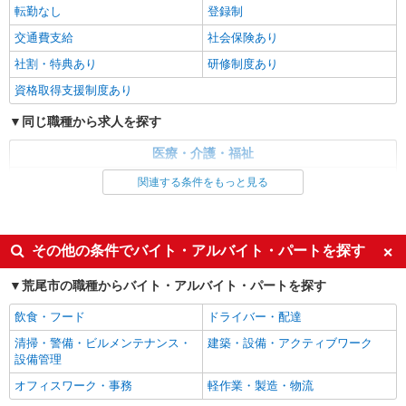
ービスSTAFF
転勤なし
登録制
時給1450円〜2062円 ＜日払い有/週払い有/交
交通費支給
社会保険あり
通費全支給(ガソリン代含む)＞
社割・特典あり
研修制度あり
荒尾市内 マイカー通勤OK
資格取得支援制度あり
詳細を見る
キープ
同じ職種から求人を探す
派遣社員
医療・介護・福祉
株式会社kotrio /●KM-H-1875807
介護職・ヘルパー
関連する条件をもっと見る
高級ホテルのような空間＊。荒尾市▼サ高住で
見回りやお話相手など
同じ特徴から求人を探す
時給1450円〜2062円 ＜日払い有/週払い有/交
通費全支給(ガソリン代含む)＞
未経験歓迎
ミドル（40代～）活躍中
その他の条件でバイト・アルバイト・パートを探す
荒尾市内 マイカー通勤OK
週2～3日勤務OK
深夜
荒尾市の職種からバイト・アルバイト・パートを探す
交通費支給
社会保険あり
詳細を見る
キープ
飲食・フード
ドライバー・配達
清掃・警備・ビルメンテナンス・
建築・設備・アクティブワーク
派遣社員
設備管理
株式会社kotrio /●KM-H-2012173
オフィスワーク・事務
荒尾市｜未経験でも大丈夫◎研修が手厚い有料
軽作業・製造・物流
住宅の介護♪