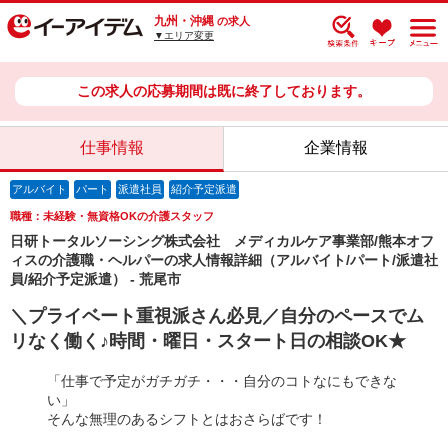
九州・沖縄
の求人
▼エリア変更
この求人の応募期間は既に終了しております。
仕事情報
企業情報
アルバイト
パート
派遣社員
紹介予定派遣
職種：未経験・無資格OKの介護スタッフ
日研トータルソーシング株式会社 メディカルケア事業部/熊本オフ
ィスの介護職・ヘルパーの求人情報詳細（アルバイト/パート/派遣社
員/紹介予定派遣） - 荒尾市
＼プライベート重視派さん必見／自分のペースでム
リなく働く♪時間・曜日・スタート日の相談OK★
「仕事で予定がガチガチ・・・自分のコトなにもできな
い」
そんな無理のあるシフトとはおさらばです！