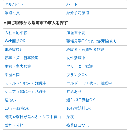
集。日払いOK！
アルバイト
パート
時給1450円〜2062円 ＜日払い有/週払い有/交
派遣社員
紹介予定派遣
通費全支給(ガソリン代含む)＞
同じ特徴から荒尾市の求人を探す
荒尾市内 マイカー通勤OK
入社日応相談
履歴書不要
詳細を見る
キープ
Web面接OK
職場見学OKまたは説明会あり
未経験歓迎
経験者・有資格者歓迎
派遣社員
株式会社kotrio /●KM-H-2009839
新卒・第二新卒歓迎
女性活躍中
毎日通うのが楽しみになる＊ホテルのような美
主婦・主夫歓迎
フリーター歓迎
しいサ高住のSTAFF
学歴不問
時給1450円〜2062円 ＜日払い有/週払い有/交
ブランクOK
通費全支給(ガソリン代含む)＞
ミドル（40代～）活躍中
エルダー（50代～）活躍中
荒尾市内 マイカー通勤OK
シニア（60代～）活躍中
昇給あり
詳細を見る
週払い
週2～3日勤務OK
キープ
10時～勤務OK
16時前退社OK
派遣社員
時間や曜日が選べる・シフト自由
深夜
株式会社kotrio /●KM-H-2068006
禁煙・分煙
残業ほぼなし
荒尾市｜まずは送迎業務で活躍しよう◎デイサ