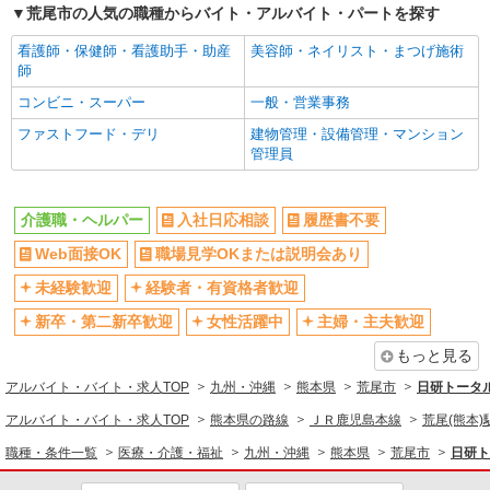
荒尾市の人気の職種からバイト・アルバイト・パートを探す
時給1450円〜2062円 ＜日払い有/週払い有/交
通費全支給(ガソリン代含む)＞
看護師・保健師・看護助手・助産
美容師・ネイリスト・まつげ施術
師
荒尾市内 マイカー通勤OK
コンビニ・スーパー
一般・営業事務
詳細を見る
キープ
ファストフード・デリ
建物管理・設備管理・マンション
管理員
派遣社員
株式会社kotrio /●KM-H-2068620
荒尾市のデイサービス♪日勤のみ！残業ゼロで
介護職・ヘルパー
入社日応相談
履歴書不要
趣味も満喫
Web面接OK
職場見学OKまたは説明会あり
時給1450円〜2062円 ＜日払い有/週払い有/交
通費全支給(ガソリン代含む)＞
未経験歓迎
経験者・有資格者歓迎
荒尾市内 マイカー通勤OK
新卒・第二新卒歓迎
女性活躍中
主婦・主夫歓迎
もっと見る
詳細を見る
キープ
アルバイト・バイト・求人TOP
九州・沖縄
熊本県
荒尾市
日研トータ
派遣社員
アルバイト・バイト・求人TOP
熊本県の路線
ＪＲ鹿児島本線
荒尾(熊本)
株式会社kotrio /●KM-H-2069333
職種・条件一覧
医療・介護・福祉
九州・沖縄
熊本県
荒尾市
日研ト
荒尾市＊幅広い世代が活動中！サ高住のサポー
トSTAFF