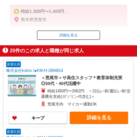
時給1,300円〜1,400円
★週払いOK（規定あり）
熊本県荒尾市
※給与幅は経験・能力による
詳細を見る
ID：AE0626559989
20
件のこの求人と職種が同じ求人
掲載期間終了
派遣社員
株式会社kotrio /●KM-H-1894814
＜荒尾市＞サ高住スタッフ＊教育体制充実
◎30代・40代活躍中
時給1450円〜2062円 ＜日払い有/週払い有/交
通費全支給(ガソリン代含む)＞
荒尾市内 マイカー通勤OK
詳細を見る
キープ
派遣社員