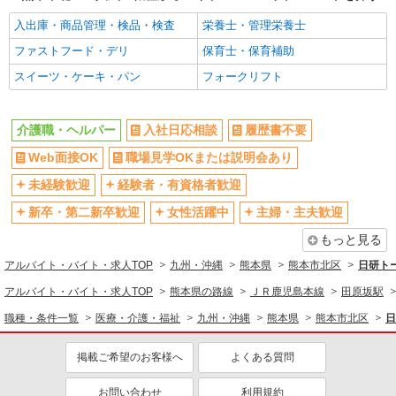
時給1450円〜2062円 ＜日払い有/週払い有/交
入出庫・商品管理・検品・検査
栄養士・管理栄養士
通費全支給(ガソリン代含む)＞
ファストフード・デリ
保育士・保育補助
熊本市北区
スイーツ・ケーキ・パン
フォークリフト
詳細を見る
キープ
介護職・ヘルパー
入社日応相談
履歴書不要
派遣社員
株式会社kotrio /●KM-H-2068718
Web面接OK
職場見学OKまたは説明会あり
＼収入アップを全面サポート／小規模デイ
未経験歓迎
経験者・有資格者歓迎
STAFF｜資格支援制度あり
新卒・第二新卒歓迎
女性活躍中
主婦・主夫歓迎
時給1450円〜2062円 ＜日払い有/週払い有/交
通費全支給(ガソリン代含む)＞
もっと見る
熊本市北区
アルバイト・バイト・求人TOP
九州・沖縄
熊本県
熊本市北区
日研ト
詳細を見る
キープ
アルバイト・バイト・求人TOP
熊本県の路線
ＪＲ鹿児島本線
田原坂駅
職種・条件一覧
医療・介護・福祉
九州・沖縄
熊本県
熊本市北区
日
派遣社員
株式会社kotrio /●KM-H-2010114
掲載ご希望のお客様へ
よくある質問
熊本市北区＊少人数グルホで利用者さんと家事
や掃除など♪日払いOK
お問い合わせ
利用規約