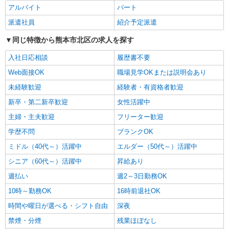
界へ＊サ高住
アルバイト
パート
時給1450円〜2062円 ＜日払い有/週払い有/交
派遣社員
紹介予定派遣
通費全支給(ガソリン代含む)＞
同じ特徴から熊本市北区の求人を探す
熊本市北区
入社日応相談
履歴書不要
詳細を見る
キープ
Web面接OK
職場見学OKまたは説明会あり
未経験歓迎
経験者・有資格者歓迎
派遣社員
株式会社kotrio /●KM-H-2011904
新卒・第二新卒歓迎
女性活躍中
≪熊本市北区≫夜勤なし！未経験・ブランク
主婦・主夫歓迎
フリーター歓迎
OKのデイスタッフ
学歴不問
時給1450円〜2062円 ＜日払い有/週払い有/交
ブランクOK
通費全支給(ガソリン代含む)＞
ミドル（40代～）活躍中
エルダー（50代～）活躍中
熊本市北区
シニア（60代～）活躍中
昇給あり
詳細を見る
週払い
週2～3日勤務OK
キープ
10時～勤務OK
16時前退社OK
派遣社員
時間や曜日が選べる・シフト自由
深夜
株式会社kotrio /●KM-H-2066927
禁煙・分煙
残業ほぼなし
熊本市北区＊グループホームSTAFF＊経験不