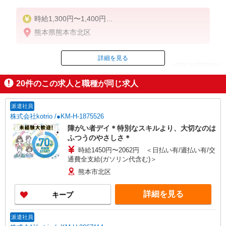
時給1,300円〜1,400円
★週払いOK（規定あり）
熊本県熊本市北区
※給与幅は経験・能力による
詳細を見る
ID：AE0626559984
20
件のこの求人と職種が同じ求人
掲載期間終了
派遣社員
株式会社kotrio /●KM-H-1875526
障がい者デイ＊特別なスキルより、大切なのは
ふつうのやさしさ＊
時給1450円〜2062円 ＜日払い有/週払い有/交
通費全支給(ガソリン代含む)＞
熊本市北区
詳細を見る
キープ
派遣社員