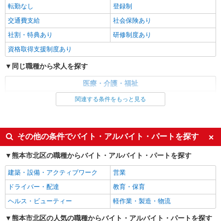
問◎日収1.1万円も可
転勤なし
登録制
時給1450円〜2062円 ＜日払い有/週払い有/交
交通費支給
社会保険あり
通費全支給(ガソリン代含む)＞
社割・特典あり
研修制度あり
熊本市北区
資格取得支援制度あり
詳細を見る
キープ
同じ職種から求人を探す
派遣社員
医療・介護・福祉
株式会社kotrio /●KM-H-2086478
介護職・ヘルパー
関連する条件をもっと見る
＜熊本市北区＞小さなデイサービスSTAFF≪
週3勤務≫≪夕方退社≫
同じ特徴から求人を探す
時給1450円〜2062円 ＜日払い有/週払い有/交
通費全支給(ガソリン代含む)＞
未経験歓迎
ミドル（40代～）活躍中
その他の条件でバイト・アルバイト・パートを探す
熊本市北区
週2～3日勤務OK
深夜
熊本市北区の職種からバイト・アルバイト・パートを探す
交通費支給
社会保険あり
詳細を見る
キープ
建築・設備・アクティブワーク
営業
ドライバー・配達
教育・保育
派遣社員
株式会社kotrio /●KM-H-2068626
ヘルス・ビューティー
軽作業・製造・物流
熊本市北区のデイサービス♪日勤のみ！残業ゼ
熊本市北区の人気の職種からバイト・アルバイト・パートを探す
ロで趣味も満喫