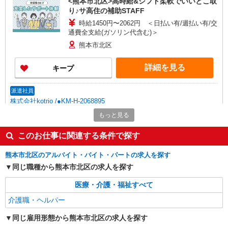
<熊本市北区>高時給&シフト柔軟でいいとこ取
り♪サ高住の補助STAFF
時給1450円〜2062円 ＜日払い有/週払い有/交
通費全支給(ガソリン代含む)＞
熊本市北区
詳細を見る
キープ
派遣社員
株式会社kotrio /●KM-H-2068895
熊本市北区の小さいデイサービス★残業なし♪
もっと見る
日勤のみ◎夜はおうち時間
このお仕事に関連する条件で探す
時給1450円〜2062円 ＜日払い有/週払い有/交
通費全支給(ガソリン代含む)＞
熊本市北区のアルバイト・バイト・パートの求人を探す
熊本市北区
同じ職種から熊本市北区の求人を探す
詳細を見る
キープ
医療・介護・福祉すべて
介護職・ヘルパー
派遣社員
株式会社kotrio /●KM-H-2051305
同じ雇用形態から熊本市北区の求人を探す
熊本市北区＊年齢不問◎未経験から安定した業