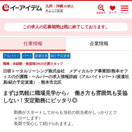
九州・沖縄
の求人
▼エリア変更
この求人の応募期間は既に終了しております。
仕事情報
企業情報
アルバイト
パート
派遣社員
紹介予定派遣
職種：未経験・無資格OKの介護スタッフ
日研トータルソーシング株式会社 メディカルケア事業部/熊本オフ
ィスの介護職・ヘルパーの求人情報詳細（アルバイト/パート/派遣社
員/紹介予定派遣） - 熊本市北区
まずは気軽に職場見学から♪ 働き方も雰囲気も妥協
しない！安定勤務にピッタリ◎
勤務がスタートしてからも当社の担当者がしっかりとフ
ォローします♪
長期で安心して続けられますよ。