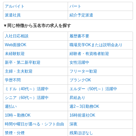
いつもの家事がお仕事に！？少人数の福祉施設
で日常サポート！
アルバイト
パート
時給1450円〜2062円 ＜日払い有/週払い有/交
派遣社員
紹介予定派遣
通費全支給(ガソリン代含む)＞
同じ特徴から玉名市の求人を探す
玉名市内
入社日応相談
履歴書不要
詳細を見る
キープ
Web面接OK
職場見学OKまたは説明会あり
未経験歓迎
経験者・有資格者歓迎
派遣社員
株式会社kotrio /●KM-H-2009844
新卒・第二新卒歓迎
女性活躍中
毎日通うのが楽しみになる＊ホテルのような美
主婦・主夫歓迎
フリーター歓迎
しいサ高住のSTAFF
学歴不問
時給1450円〜2062円 ＜日払い有/週払い有/交
ブランクOK
通費全支給(ガソリン代含む)＞
ミドル（40代～）活躍中
エルダー（50代～）活躍中
玉名市内
シニア（60代～）活躍中
昇給あり
詳細を見る
週払い
週2～3日勤務OK
キープ
10時～勤務OK
16時前退社OK
派遣社員
時間や曜日が選べる・シフト自由
深夜
株式会社kotrio /●KM-H-2068725
禁煙・分煙
残業ほぼなし
＼収入アップを全面サポート／小規模デイ