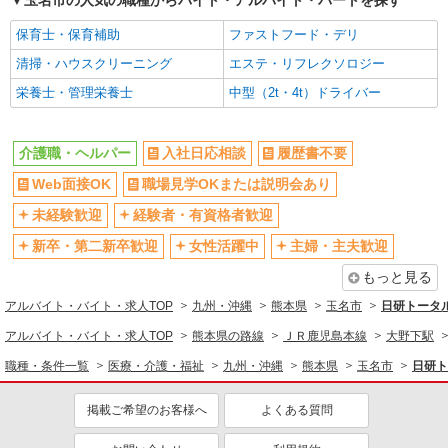
玉名市の人気の職種からバイト・アルバイト・パートを探す
報酬、充実研修♪
時給1450円〜2062円 ＜日払い有/週払い有/交
保育士・保育補助
ファストフード・デリ
通費全支給(ガソリン代含む)＞
清掃・ハウスクリーニング
エステ・リフレクソロジー
玉名市内
栄養士・管理栄養士
中型（2t・4t）ドライバー
詳細を見る
キープ
介護職・ヘルパー
入社日応相談
履歴書不要
派遣社員
株式会社kotrio /●KM-H-2068900
Web面接OK
職場見学OKまたは説明会あり
玉名市の小さいデイサービス★残業なし♪日勤
未経験歓迎
経験者・有資格者歓迎
のみ◎夜はおうち時間
新卒・第二新卒歓迎
女性活躍中
主婦・主夫歓迎
時給1450円〜2062円 ＜日払い有/週払い有/交
通費全支給(ガソリン代含む)＞
もっと見る
玉名市内
アルバイト・バイト・求人TOP
九州・沖縄
熊本県
玉名市
日研トータ
詳細を見る
キープ
アルバイト・バイト・求人TOP
熊本県の路線
ＪＲ鹿児島本線
大野下駅
職種・条件一覧
医療・介護・福祉
九州・沖縄
熊本県
玉名市
日研ト
派遣社員
株式会社kotrio /●KM-H-2011908
掲載ご希望のお客様へ
よくある質問
≪玉名市≫夜勤なし！未経験・ブランクOKの
デイスタッフ