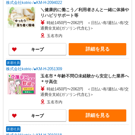
株式会社kotrio /●KM-H-2094022
＼健康的に働こう／利用者さんと一緒に体操や
リハビリサポート等
時給1450円〜2062円 ＜日払い有/週払い有/交
通費全支給(ガソリン代含む)＞
玉名市内
詳細を見る
キープ
派遣社員
株式会社kotrio /●KM-H-2051309
玉名市＊年齢不問◎未経験から安定した業界へ
＊サ高住
時給1450円〜2062円 ＜日払い有/週払い有/交
通費全支給(ガソリン代含む)＞
玉名市内
詳細を見る
キープ
派遣社員