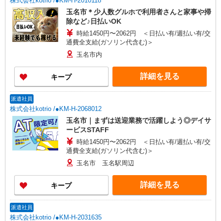
株式会社kotrio /●KM-H-2010118
玉名市＊少人数グルホで利用者さんと家事や掃
除など♪日払いOK
時給1450円〜2062円 ＜日払い有/週払い有/交
通費全支給(ガソリン代含む)＞
玉名市内
詳細を見る
キープ
派遣社員
株式会社kotrio /●KM-H-2068012
玉名市｜まずは送迎業務で活躍しよう◎デイサ
ービスSTAFF
時給1450円〜2062円 ＜日払い有/週払い有/交
通費全支給(ガソリン代含む)＞
玉名市 玉名駅周辺
詳細を見る
キープ
派遣社員
株式会社kotrio /●KM-H-2031635