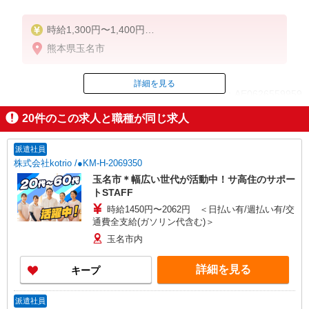
時給1,300円〜1,400円
★週払いOK（規定あり）
熊本県玉名市
※給与幅は経験・能力による
詳細を見る
ID：AE0626559959
20
件のこの求人と職種が同じ求人
掲載期間終了
派遣社員
株式会社kotrio /●KM-H-2069350
玉名市＊幅広い世代が活動中！サ高住のサポー
トSTAFF
時給1450円〜2062円 ＜日払い有/週払い有/交
通費全支給(ガソリン代含む)＞
玉名市内
詳細を見る
キープ
派遣社員