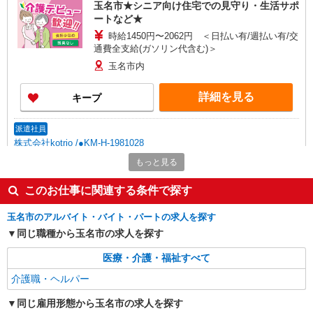
玉名市★シニア向け住宅での見守り・生活サポ
ートなど★
時給1450円〜2062円 ＜日払い有/週払い有/交
通費全支給(ガソリン代含む)＞
玉名市内
詳細を見る
キープ
派遣社員
株式会社kotrio /●KM-H-1981028
<玉名市>高時給&シフト柔軟でいいとこ取り♪
もっと見る
サ高住の補助STAFF
このお仕事に関連する条件で探す
時給1450円〜2062円 ＜日払い有/週払い有/交
通費全支給(ガソリン代含む)＞
玉名市のアルバイト・バイト・パートの求人を探す
玉名市内
同じ職種から玉名市の求人を探す
詳細を見る
キープ
医療・介護・福祉すべて
介護職・ヘルパー
派遣社員
株式会社kotrio /●KM-H-2067473
同じ雇用形態から玉名市の求人を探す