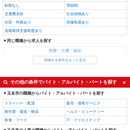
STAFF｜資格支援制度あり
転勤なし
登録制
時給1450円〜2062円 ＜日払い有/週払い有/交
交通費支給
社会保険あり
通費全支給(ガソリン代含む)＞
社割・特典あり
研修制度あり
玉名市内
資格取得支援制度あり
詳細を見る
キープ
同じ職種から求人を探す
派遣社員
医療・介護・福祉
株式会社kotrio /●KM-H-1894818
介護職・ヘルパー
関連する条件をもっと見る
＜玉名市＞サ高住スタッフ＊教育体制充実
◎30代・40代活躍中
同じ特徴から求人を探す
時給1450円〜2062円 ＜日払い有/週払い有/交
通費全支給(ガソリン代含む)＞
未経験歓迎
ミドル（40代～）活躍中
その他の条件でバイト・アルバイト・パートを探す
玉名市内
週2～3日勤務OK
深夜
玉名市の職種からバイト・アルバイト・パートを探す
交通費支給
社会保険あり
詳細を見る
キープ
ドライバー・配達
販売・接客サービス
軽作業・製造・物流
ヘルス・ビューティー
派遣社員
株式会社kotrio /●KM-H-1896418
飲食・フード
IT・クリエイティブ
玉名市＠有料老人ホーム◎上質な支援、納得の