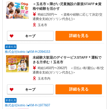
＜玉名市＞障がい児童施設の新規STAFF★資
格や経験を活かす
時給1250円〜 ＜資格や経験に応じて決定/交
通費全支給(ガソリン代含む)＞
玉名市
詳細を見る
キープ
派遣社員
株式会社kotrio /●KM-H-2094153
未経験大歓迎のデイサービスSTAFF＊運転で
きる方求む！玉名市
時給1450円〜2062円 ＜日払い有/週払い有/交
通費全支給(ガソリン代含む)＞
玉名市内
詳細を見る
キープ
派遣社員
株式会社kotrio /●KM-H-1977607