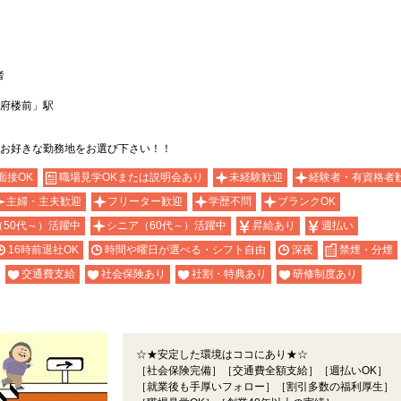
者
府楼前」駅
お好きな勤務地をお選び下さい！！
面接OK
職場見学OKまたは説明会あり
未経験歓迎
経験者・有資格者
主婦・主夫歓迎
フリーター歓迎
学歴不問
ブランクOK
（50代～）活躍中
シニア（60代～）活躍中
昇給あり
週払い
16時前退社OK
時間や曜日が選べる・シフト自由
深夜
禁煙・分煙
交通費支給
社会保険あり
社割・特典あり
研修制度あり
☆★安定した環境はココにあり★☆
［社会保険完備］［交通費全額支給］［週払いOK］
［就業後も手厚いフォロー］［割引多数の福利厚生］