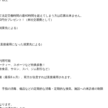
）以上
）
て法定労働時間の週40時間を超えてしまう方は応募出来ません。
000円分プレゼント！（来社交通費として）
就業先による）
（直接雇用になった就業先による）
利用可能
ーティー、スポーツなど特典多数！
飲食店、サロン、スパ、ジム割引など）
後（最長6ヵ月）、双方が合意すれば直接雇用されます。
、手指の消毒、備品などの定期的な消毒・定期的な換気、施設への来訪者の制限
なります。