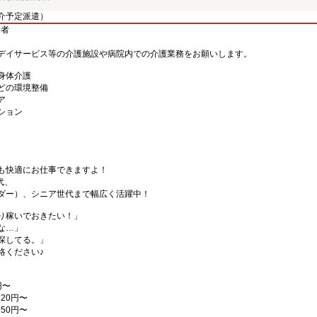
介予定派遣）
験者
デイサービス等の介護施設や病院内での介護業務をお願いします。
身体介護
どの環境整備
ア
ション
も快適にお仕事できますよ！
代、
ダー）、シニア世代まで幅広く活躍中！
り稼いでおきたい！」
な…」
探してる。」
絡ください♪
円〜
20円〜
50円〜