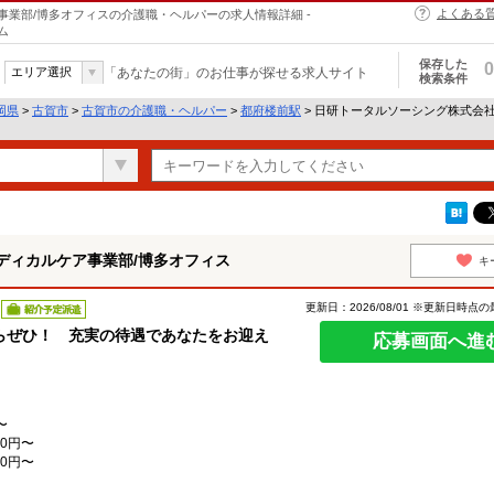
よくある
業部/博多オフィスの介護職・ヘルパーの求人情報詳細 -
ム
保存した
0
エリア選択
「あなたの街」のお仕事が探せる求人サイト
検索条件
岡県
>
古賀市
>
古賀市の介護職・ヘルパー
>
都府楼前駅
> 日研トータルソーシング株式会
ディカルケア事業部/博多オフィス
キ
更新日：2026/08/01 ※更新日時点
紹介予定派遣
らぜひ！ 充実の待遇であなたをお迎え
応募画面へ進
〜
0円〜
0円〜