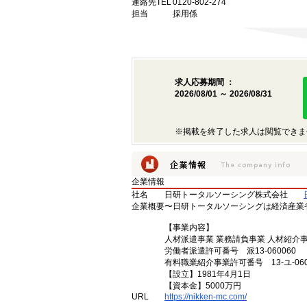
連絡先TEL
0120-802-274
担当
採用係
求人応募期間 ：
2026/08/01 ～ 2026/08/31
※掲載を終了した求人は閲覧できま
企業情報
社名
日研トータルソーシング株式会社
企業概要
〜日研トータルソーシングは経済産業
【事業内容】
人材派遣事業 業務請負事業 人材紹介
労働者派遣許可番号 派13-060060
有料職業紹介事業許可番号 13-ユ-060
【設立】1981年4月1日
【資本金】5000万円
URL
https://nikken-mc.com/