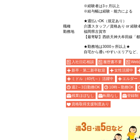
※経験者は3ヶ月以上
※給与幅は経験・能力による
★週払いOK（規定あり）
職種
介護スタッフ／資格あり or 経験
勤務地
福岡県古賀市
【最寄駅】西鉄天神大牟田線「都
★勤務地は3000ヶ所以上★
自宅から通いやすいエリアなど、
入社日応相談
履歴書不要
Web
新卒・第二新卒歓迎
女性活躍中
ミドル（40代～）活躍中
エルダー
週2～3日勤務OK
10時～勤務OK
残業ほぼなし
転勤なし
登録制
資格取得支援制度あり