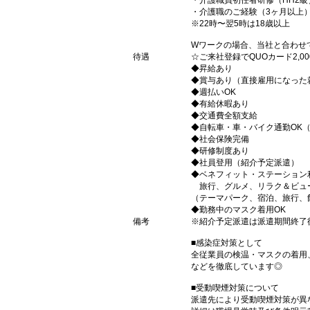
・介護職員初任者研修（HH2級
・介護職のご経験（3ヶ月以上
※22時〜翌5時は18歳以上
Wワークの場合、当社と合わせ
待遇
☆ご来社登録でQUOカード2,
◆昇給あり
◆賞与あり（直接雇用になった
◆週払いOK
◆有給休暇あり
◆交通費全額支給
◆自転車・車・バイク通勤OK
◆社会保険完備
◆研修制度あり
◆社員登用（紹介予定派遣）
◆ベネフィット・ステーション
旅行、グルメ、リラク＆ビュ
（テーマパーク、宿泊、旅行、
◆勤務中のマスク着用OK
備考
※紹介予定派遣は派遣期間終了
■感染症対策として
全従業員の検温・マスクの着用
などを徹底しています◎
■受動喫煙対策について
派遣先により受動喫煙対策が異