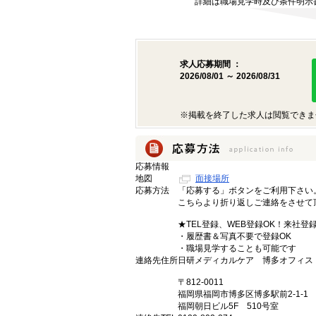
詳細は職場見学時及び条件明示
求人応募期間 ：
2026/08/01 ～ 2026/08/31
※掲載を終了した求人は閲覧できま
応募情報
地図
面接場所
応募方法
「応募する」ボタンをご利用下さい
こちらより折り返しご連絡をさせて
★TEL登録、WEB登録OK！来社登
・履歴書＆写真不要で登録OK
・職場見学することも可能です
連絡先住所
日研メディカルケア 博多オフィス
〒812-0011
福岡県福岡市博多区博多駅前2-1-1
福岡朝日ビル5F 510号室