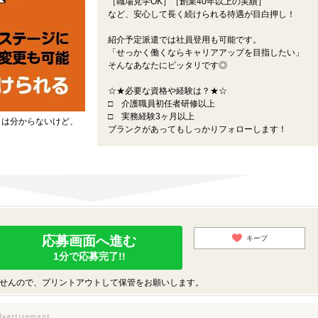
［職場見学OK］［創業40年以上の実績］
など、安心して長く続けられる待遇が目白押し！
紹介予定派遣では社員登用も可能です。
「せっかく働くならキャリアアップを目指したい」
そんなあなたにピッタリです◎
☆★必要な資格や経験は？★☆
□ 介護職員初任者研修以上
□ 実務経験3ヶ月以上
とは分からないけど、
ブランクがあってもしっかりフォローします！
応募画面へ進む
キープ
1分で応募完了!!
せんので、プリントアウトして保管をお願いします。