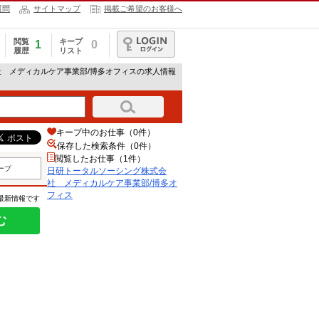
質問
サイトマップ
掲載ご希望のお客様へ
閲覧
キープ
1
0
履歴
リスト
ログイン
社 メディカルケア事業部/博多オフィスの求人情報
キープ中のお仕事（0件）
保存した検索条件（
0
件）
閲覧したお仕事（1件）
ープ
日研トータルソーシング株式会
社 メディカルケア事業部/博多オ
フィス
の最新情報です
む