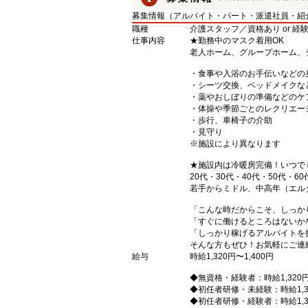
募集情報（アルバイト・パート・派遣社員・紹
職種
介護スタッフ／資格あり or 経
仕事内容
★勤務中のマスク着用OK
老人ホーム、グループホーム、
・食事や入浴のお手伝いなどの
・シーツ交換、ベッドメイクな
・薬やおしぼりの準備などのケ
・体操や季節ごとのレクリエー
・歩行、車椅子の介助
・見守り
※施設により異なります
★施設内は冷暖房完備！いつで
20代・30代・40代・50代・60
若手からミドル、中高年（エル
「こんな時だからこそ、しっか
「すぐに働けるところはないか
「しっかり稼げるアルバイトを
そんな方もぜひ！お気軽にご連
給与
時給1,320円〜1,400円
◆無資格・経験者：時給1,320
◆初任者研修・未経験：時給1,3
◆初任者研修・経験者：時給1,3