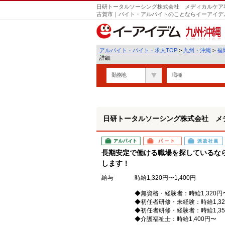
日研トータルソーシング株式会社 メディカルケア事
遣
古賀市｜バイト・アルバイトのことならイーアイデ
九州・沖縄
アルバイト・バイト・求人TOP
>
九州・沖縄
>
福
詳細
勤務地
職種
日研トータルソーシング株式会社 メ
アルバイト
パート
派遣社員
長期安定で働ける職場を探しているな
します！
給与
時給1,320円〜1,400円
◆無資格・経験者：時給1,320円
◆初任者研修・未経験：時給1,32
◆初任者研修・経験者：時給1,35
◆介護福祉士：時給1,400円〜