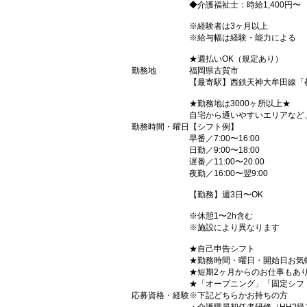
◆介護福祉士：時給1,400円〜
※経験者は3ヶ月以上
※給与幅は経験・能力による
★週払いOK（規定あり）
勤務地
福岡県古賀市
【最寄駅】西鉄天神大牟田線「
★勤務地は3000ヶ所以上★
自宅から通いやすいエリアなど
勤務時間・曜日
【シフト例】
早番／7:00〜16:00
日勤／9:00〜18:00
遅番／11:00〜20:00
夜勤／16:00〜翌9:00
【勤務】週3日〜OK
※休憩1〜2h含む
※施設により異なります
★自己申告シフト
★勤務時間・曜日・開始日お気
★短期2ヶ月からのお仕事もあ
★「オープニング」「固定シフ
応募資格・経験
※下記どちらかお持ちの方