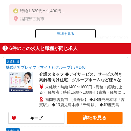
時給1,320円〜1,400円
福岡県古賀市
◆無資格・経験者：時給1,320円〜
◆初任者研修・未経験：時給1,320円〜
◆初任者研修・経験者：時給1,350円〜
詳細を見る
ID：AE0626559023
◆介護福祉士：時給1,400円〜
6
件のこの求人と職種が同じ求人
※経験者は3ヶ月以上
掲載期間終了
※給与幅は経験・能力による
派遣社員
★週払いOK（規定あり）
株式会社ブレイブ（マイナビグループ）/MD40
介護スタッフ ◆デイサービス、サービス付き
高齢者向け住宅、グループホームなど様々な勤
務先から選べます。
未経験：時給1400〜1600円（資格・経験によ
る） 経験者：時給1600〜1800円（資格・経験によ
る） ◎月収例 時給1800円×1日8時間×22日（週5
福岡県古賀市 【最寄駅】 ◆JR鹿児島本線「古
日）＝31万6800円 ◆昇給あり ◆支払い方法 ※日
賀駅」 ◆JR鹿児島本線「千鳥駅」 ◆JR鹿児島本
払い/週払い/月払い対応も可能です。詳しくは面談
線「ししぶ駅」 ★その他、近隣に多数勤務地あり
時にご相談ください。 ◆交通費：別途全額支給 ※
ます！
詳細を見る
キープ
当社規定あり