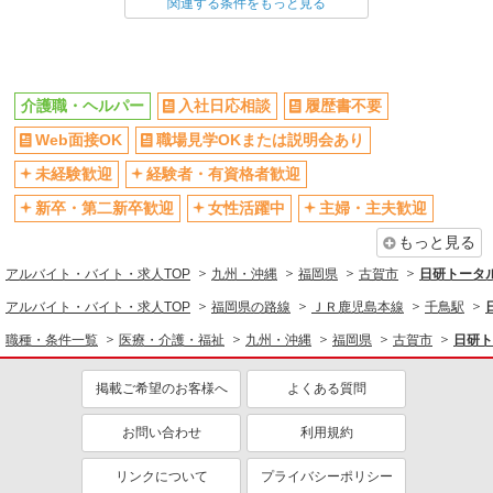
介護職・ヘルパー
関連する条件をもっと見る
同じ特徴から求人を探す
未経験歓迎
ミドル（40代～）活躍中
介護職・ヘルパー
入社日応相談
履歴書不要
週2～3日勤務OK
深夜
Web面接OK
職場見学OKまたは説明会あり
交通費支給
社会保険あり
未経験歓迎
経験者・有資格者歓迎
新卒・第二新卒歓迎
女性活躍中
主婦・主夫歓迎
もっと見る
アルバイト・バイト・求人TOP
九州・沖縄
福岡県
古賀市
日研トータ
アルバイト・バイト・求人TOP
福岡県の路線
ＪＲ鹿児島本線
千鳥駅
職種・条件一覧
医療・介護・福祉
九州・沖縄
福岡県
古賀市
日研ト
掲載ご希望のお客様へ
よくある質問
お問い合わせ
利用規約
リンクについて
プライバシーポリシー