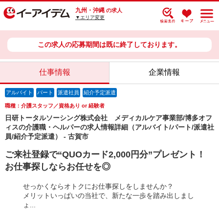
九州・沖縄
の求人
▼エリア変更
この求人の応募期間は既に終了しております。
仕事情報
企業情報
アルバイト
パート
派遣社員
紹介予定派遣
職種：介護スタッフ／資格あり or 経験者
日研トータルソーシング株式会社 メディカルケア事業部/博多オフ
ィスの介護職・ヘルパーの求人情報詳細（アルバイト/パート/派遣社
員/紹介予定派遣） - 古賀市
ご来社登録で“QUOカード2,000円分”プレゼント！
お仕事探しならお任せを◎
せっかくならオトクにお仕事探しをしませんか？
メリットいっぱいの当社で、新たな一歩を踏み出しまし
ょ...