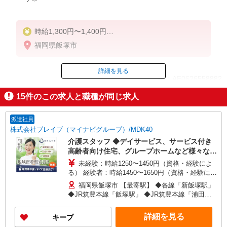
時給1,300円〜1,400円
★週払いOK（規定あり）
福岡県飯塚市
※給与幅は経験・能力による
詳細を見る
ID：AE0626558882
15
件のこの求人と職種が同じ求人
掲載期間終了
派遣社員
株式会社ブレイブ（マイナビグループ）/MDK40
介護スタッフ ◆デイサービス、サービス付き
高齢者向け住宅、グループホームなど様々な勤
務先から選べます。
未経験：時給1250〜1450円（資格・経験によ
る） 経験者：時給1450〜1650円（資格・経験によ
る） ◎月収例 時給1650円×1日8時間×22日（週5
福岡県飯塚市 【最寄駅】 ◆各線「新飯塚駅」
日）＝29万400円 ◆昇給あり ◆支払い方法 ※日払
◆JR筑豊本線「飯塚駅」 ◆JR筑豊本線「浦田
い/週払い/月払い対応も可能です。詳しくは面談時
駅」 ★その他、近隣に多数勤務地あります！
にご相談ください。 ◆交通費：別途全額支給 ※当
詳細を見る
キープ
社規定あり