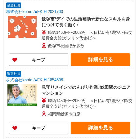
派遣社員
株式会社kotrio /●FK-H-2021700
飯塚市*デイでの生活補助☆新たなスキルを身
につけて長く働く♪
時給1450円〜2062円 ＜日払い有/週払い有/交
通費全支給(ガソリン代含む)＞
飯塚市枝国ほか多数
詳細を見る
キープ
派遣社員
株式会社kotrio /●FK-H-1854508
見守りメインでのんびり作業♪鯰田駅のシニア
マンション
時給1450円〜2062円 ＜日払い有/週払い有/交
通費全支給(ガソリン代含む)＞
福岡県飯塚市口原
詳細を見る
キープ