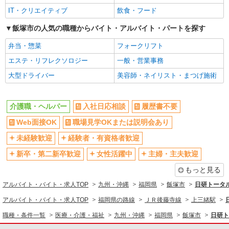
IT・クリエイティブ
≪飯塚市≫日勤のみ＆残業ナシ！お迎えに間に
飲食・フード
合うデイサービス
飯塚市の人気の職種からバイト・アルバイト・パートを探す
時給1450円〜2062円 ＜日払い有/週払い有/交
通費全支給(ガソリン代含む)＞
弁当・惣菜
フォークリフト
飯塚市枝国ほか多数
エステ・リフレクソロジー
一般・営業事務
大型ドライバー
美容師・ネイリスト・まつげ施術
詳細を見る
キープ
派遣社員
介護職・ヘルパー
入社日応相談
履歴書不要
株式会社kotrio /●FK-H-2012211
Web面接OK
職場見学OKまたは説明会あり
飯塚市｜未経験でも大丈夫◎研修が手厚い有料
住宅の介護♪
未経験歓迎
経験者・有資格者歓迎
時給1450円〜2062円 ＜日払い有/週払い有/交
新卒・第二新卒歓迎
女性活躍中
主婦・主夫歓迎
通費全支給(ガソリン代含む)＞
飯塚市枝国ほか多数
もっと見る
アルバイト・バイト・求人TOP
九州・沖縄
福岡県
飯塚市
日研トータ
詳細を見る
キープ
アルバイト・バイト・求人TOP
福岡県の路線
ＪＲ後藤寺線
上三緒駅
職種・条件一覧
医療・介護・福祉
九州・沖縄
福岡県
飯塚市
日研ト