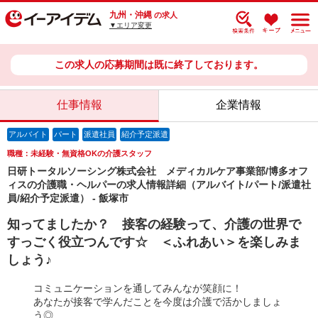
九州・沖縄
の求人
▼エリア変更
この求人の応募期間は既に終了しております。
仕事情報
企業情報
アルバイト
パート
派遣社員
紹介予定派遣
職種：未経験・無資格OKの介護スタッフ
日研トータルソーシング株式会社 メディカルケア事業部/博多オフ
ィスの介護職・ヘルパーの求人情報詳細（アルバイト/パート/派遣社
員/紹介予定派遣） - 飯塚市
知ってましたか？ 接客の経験って、介護の世界で
すっごく役立つんです☆ ＜ふれあい＞を楽しみま
しょう♪
コミュニケーションを通してみんなが笑顔に！
あなたが接客で学んだことを今度は介護で活かしましょ
う◎