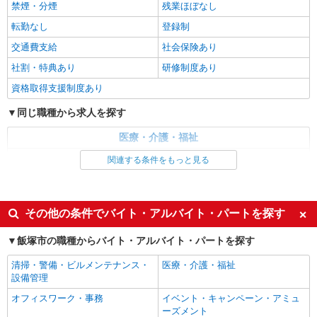
株式会社kotrio /●FK-H-2010154
禁煙・分煙
残業ほぼなし
飯塚市＊少人数グルホで利用者さんと家事や掃
転勤なし
登録制
除など♪日払いOK
交通費支給
社会保険あり
時給1450円〜2062円 ＜日払い有/週払い有/交
通費全支給(ガソリン代含む)＞
社割・特典あり
研修制度あり
飯塚市枝国ほか多数
資格取得支援制度あり
同じ職種から求人を探す
詳細を見る
キープ
医療・介護・福祉
派遣社員
介護職・ヘルパー
株式会社kotrio /●FK-H-2009519
関連する条件をもっと見る
向かう先は、笑顔の待つ場所！デイサービスの
同じ特徴から求人を探す
サポート＆送迎STAFF
時給1450円〜2062円 ＜日払い有/週払い有/交
未経験歓迎
ミドル（40代～）活躍中
その他の条件でバイト・アルバイト・パートを探す
通費全支給(ガソリン代含む)＞
週2～3日勤務OK
深夜
飯塚市枝国ほか多数
飯塚市の職種からバイト・アルバイト・パートを探す
交通費支給
社会保険あり
清掃・警備・ビルメンテナンス・
医療・介護・福祉
詳細を見る
キープ
設備管理
オフィスワーク・事務
イベント・キャンペーン・アミュ
派遣社員
ーズメント
株式会社kotrio /●FK-H-2028567