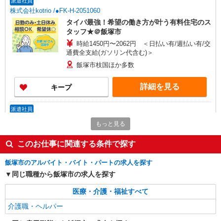
派遣社員
株式会社kotrio /●FK-H-2051060
タイパ最強！希望の働き方が叶う有料住宅のス
タッフ★＠飯塚市
時給1450円〜2062円 ＜日払い有/週払い有/交
通費全支給(ガソリン代含む)＞
飯塚市枝国ほか多数
詳細を見る
キープ
派遣社員
株式会社kotrio /●FK-H-1854671
もっと見る
急募！シニア向けマンションで見守り・介助な
ど♪新飯塚駅
このお仕事に関連する条件で探す
時給1450円〜2062円 ＜日払い有/週払い有/交
通費全支給(ガソリン代含む)＞
飯塚市のアルバイト・バイト・パートの求人を探す
飯塚市枝国ほか多数
同じ職種から飯塚市の求人を探す
医療・介護・福祉すべて
詳細を見る
キープ
介護職・ヘルパー
派遣社員