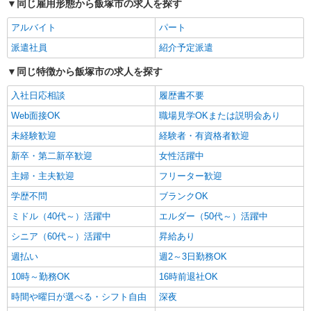
同じ雇用形態から飯塚市の求人を探す
株式会社kotrio /●FK-H-2086375
＜飯塚市＞小さなデイサービスSTAFF募集≪
アルバイト
パート
週3勤務≫≪夕方退社≫
派遣社員
紹介予定派遣
時給1450円〜2062円 ＜日払い有/週払い有/交
通費全支給(ガソリン代含む)＞
同じ特徴から飯塚市の求人を探す
飯塚市枝国ほか多数
入社日応相談
履歴書不要
Web面接OK
職場見学OKまたは説明会あり
詳細を見る
キープ
未経験歓迎
経験者・有資格者歓迎
派遣社員
新卒・第二新卒歓迎
女性活躍中
株式会社kotrio /●FK-H-2068342
主婦・主夫歓迎
フリーター歓迎
≪飯塚市≫介護の現場で心を燃やせ！！！デイ
サービスSTAFF
学歴不問
ブランクOK
時給1450円〜2062円 ＜日払い有/週払い有/交
ミドル（40代～）活躍中
エルダー（50代～）活躍中
通費全支給(ガソリン代含む)＞
シニア（60代～）活躍中
昇給あり
飯塚市枝国ほか多数
週払い
週2～3日勤務OK
詳細を見る
キープ
10時～勤務OK
16時前退社OK
時間や曜日が選べる・シフト自由
深夜
派遣社員