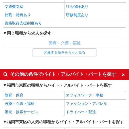
時給1450円〜2062円 ＜日払い有/週払い有/交
交通費支給
社会保険あり
通費全支給(ガソリン代含む)＞
社割・特典あり
研修制度あり
福岡市東区
資格取得支援制度あり
詳細を見る
キープ
同じ職種から求人を探す
派遣社員
医療・介護・福祉
株式会社kotrio /●FK-H-2028580
介護職・ヘルパー
関連する条件をもっと見る
≪香椎駅≫日勤のみ＆残業ナシ！お迎えに間に
合うデイサービス
同じ特徴から求人を探す
時給1450円〜2062円 ＜日払い有/週払い有/交
通費全支給(ガソリン代含む)＞
未経験歓迎
ミドル（40代～）活躍中
その他の条件でバイト・アルバイト・パートを探す
福岡市東区//交通費全支給
週2～3日勤務OK
深夜
福岡市東区の職種からバイト・アルバイト・パートを探す
交通費支給
社会保険あり
詳細を見る
キープ
教育・保育
オフィスワーク・事務
医療・介護・福祉
ファッション・アパレル
派遣社員
株式会社kotrio /●FK-H-2010167
販売・接客サービス
ドライバー・配達
福岡市東区＊少人数グルホで利用者さんと家事
福岡市東区の人気の職種からバイト・アルバイト・パートを探す
や掃除など♪日払いOK