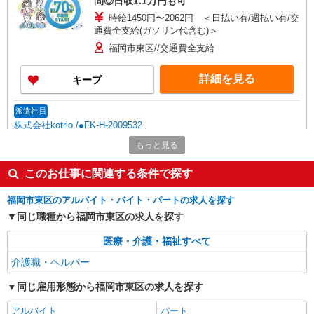
問◎日収1.1万円も可
時給1450円〜2062円 ＜日払い有/週払い有/交
通費全支給(ガソリン代含む)＞
福岡市東区//交通費全支給
詳細を見る
キープ
派遣社員
株式会社kotrio /●FK-H-2009532
向かう先は、笑顔の待つ場所！デイサービスの
もっと見る
サポート＆送迎STAFF
時給1450円〜2062円 ＜日払い有/週払い有/交
このお仕事に関連する条件で探す
通費全支給(ガソリン代含む)＞
福岡市東区のアルバイト・バイト・パートの求人を探す
福岡市東区//交通費全支給
同じ職種から福岡市東区の求人を探す
詳細を見る
キープ
医療・介護・福祉すべて
介護職・ヘルパー
派遣社員
株式会社kotrio /●FK-H-1880024
同じ雇用形態から福岡市東区の求人を探す
＜西鉄香椎＞障がい者施設の支援員＊軽作業の
見守りなど＊日払いOK
アルバイト
パート