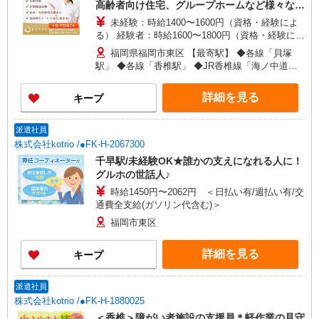
高齢者向け住宅、グループホームなど様々な勤
務先から選べます。
未経験：時給1400〜1600円（資格・経験によ
る） 経験者：時給1600〜1800円（資格・経験によ
る） ◎月収例 時給1800円×1日8時間×22日（週5
福岡県福岡市東区 【最寄駅】 ◆各線「貝塚
日）＝31万6800円 ◆昇給あり ◆支払い方法 ※日
駅」 ◆各線「香椎駅」 ◆JR香椎線「海ノ中道
払い/週払い/月払い対応も可能です。詳しくは面談
駅」 ★その他、近隣に多数勤務地あります！
時にご相談ください。 ◆交通費：別途全額支給 ※
詳細を見る
キープ
当社規定あり
派遣社員
株式会社kotrio /●FK-H-2067300
千早駅/未経験OK★誰かの支えになれる人に！
グルホの世話人♪
時給1450円〜2062円 ＜日払い有/週払い有/交
通費全支給(ガソリン代含む)＞
福岡市東区
詳細を見る
キープ
派遣社員
株式会社kotrio /●FK-H-1880025
＜香椎＞障がい者施設の支援員＊軽作業の見守