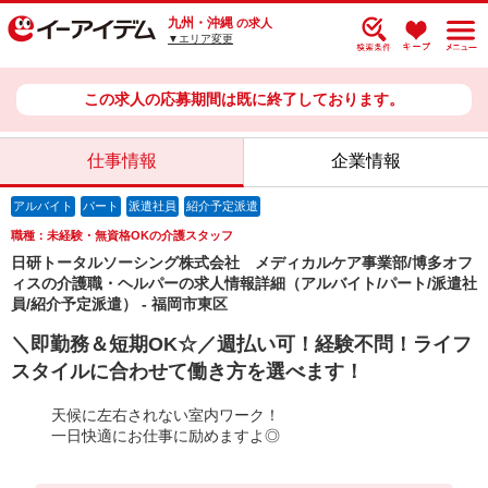
九州・沖縄
の求人
▼エリア変更
この求人の応募期間は既に終了しております。
仕事情報
企業情報
アルバイト
パート
派遣社員
紹介予定派遣
職種：未経験・無資格OKの介護スタッフ
日研トータルソーシング株式会社 メディカルケア事業部/博多オフ
ィスの介護職・ヘルパーの求人情報詳細（アルバイト/パート/派遣社
員/紹介予定派遣） - 福岡市東区
＼即勤務＆短期OK☆／週払い可！経験不問！ライフ
スタイルに合わせて働き方を選べます！
天候に左右されない室内ワーク！
一日快適にお仕事に励めますよ◎