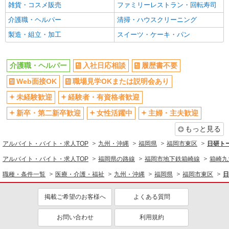
時給1450円〜2062円 ＜日払い有/週払い有/交
雑貨・コスメ販売
ファミリーレストラン・回転寿司
通費全支給(ガソリン代含む)＞
介護職・ヘルパー
清掃・ハウスクリーニング
福岡市東区//交通費全支給
製造・組立・加工
スイーツ・ケーキ・パン
詳細を見る
キープ
介護職・ヘルパー
入社日応相談
履歴書不要
派遣社員
株式会社kotrio /●FK-H-2068669
Web面接OK
職場見学OKまたは説明会あり
＼収入アップを全面サポート／小規模デイ
未経験歓迎
経験者・有資格者歓迎
STAFF｜資格支援制度あり
新卒・第二新卒歓迎
女性活躍中
主婦・主夫歓迎
時給1450円〜2062円 ＜日払い有/週払い有/交
通費全支給(ガソリン代含む)＞
もっと見る
福岡市東区//交通費全支給
アルバイト・バイト・求人TOP
九州・沖縄
福岡県
福岡市東区
日研ト
詳細を見る
キープ
アルバイト・バイト・求人TOP
福岡県の路線
福岡市地下鉄箱崎線
箱崎九
職種・条件一覧
医療・介護・福祉
九州・沖縄
福岡県
福岡市東区
日
派遣社員
株式会社kotrio /●FK-H-2067025
掲載ご希望のお客様へ
よくある質問
西鉄香椎駅≫家庭的でこぢんまりしたグルホ＊
家事サポートなど
お問い合わせ
利用規約
時給1450円〜2062円 ＜日払い有/週払い有/交