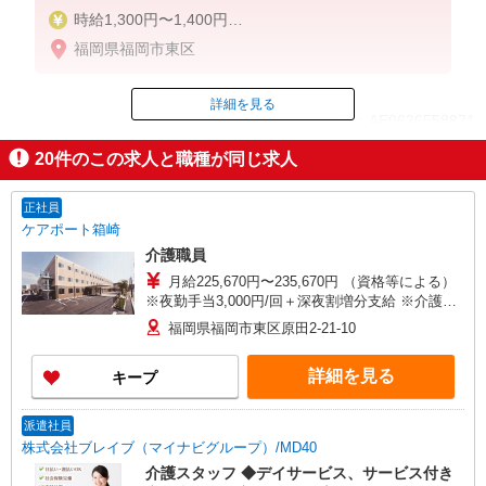
時給1,300円〜1,400円
★週払いOK（規定あり）
福岡県福岡市東区
※給与幅は経験・能力による
詳細を見る
ID：AE0626558871
20
件のこの求人と職種が同じ求人
掲載期間終了
正社員
ケアポート箱崎
介護職員
月給225,670円〜235,670円 （資格等による）
※夜勤手当3,000円/回＋深夜割増分支給 ※介護一
時金/年2回（6月・12月）
福岡県福岡市東区原田2-21-10
詳細を見る
キープ
派遣社員
株式会社ブレイブ（マイナビグループ）/MD40
介護スタッフ ◆デイサービス、サービス付き