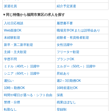
時給1450円〜2062円 ＜日払い有/週払い有/交
派遣社員
紹介予定派遣
通費全支給(ガソリン代含む)＞
同じ特徴から福岡市東区の求人を探す
福岡市東区◎西鉄香椎近く
入社日応相談
履歴書不要
詳細を見る
キープ
Web面接OK
職場見学OKまたは説明会あり
未経験歓迎
派遣社員
経験者・有資格者歓迎
株式会社kotrio /●FK-H-1520438
新卒・第二新卒歓迎
女性活躍中
【香椎駅近く】障がい者の自立支援★軽作業の
主婦・主夫歓迎
フリーター歓迎
見守りなど
時給1450〜2062円 ＜日払い有/交通費全額支給
学歴不問
ブランクOK
（ガソリン代含む）＞
ミドル（40代～）活躍中
エルダー（50代～）活躍中
福岡市東区//交通費全支給
シニア（60代～）活躍中
昇給あり
詳細を見る
週払い
キープ
週2～3日勤務OK
10時～勤務OK
16時前退社OK
派遣社員
時間や曜日が選べる・シフト自由
深夜
株式会社kotrio /●FK-H-1880026
禁煙・分煙
残業ほぼなし
＜千早＞障がい者施設の支援員＊軽作業の見守
りなど＊日払いOK
転勤なし
登録制