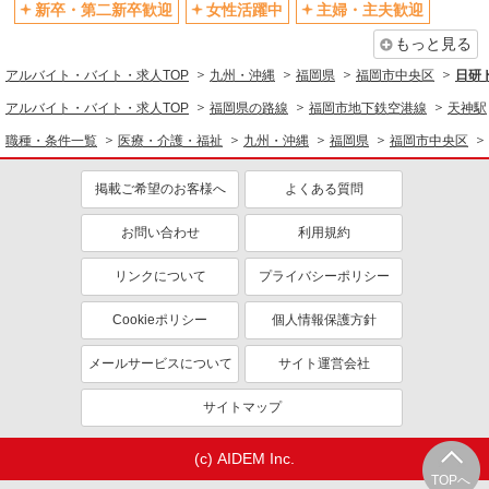
新卒・第二新卒歓迎
女性活躍中
主婦・主夫歓迎
もっと見る
アルバイト・バイト・求人TOP
九州・沖縄
福岡県
福岡市中央区
日研
アルバイト・バイト・求人TOP
福岡県の路線
福岡市地下鉄空港線
天神駅
職種・条件一覧
医療・介護・福祉
九州・沖縄
福岡県
福岡市中央区
掲載ご希望のお客様へ
よくある質問
お問い合わせ
利用規約
リンクについて
プライバシーポリシー
Cookieポリシー
個人情報保護方針
メールサービスについて
サイト運営会社
サイトマップ
(c) AIDEM Inc.
TOPへ