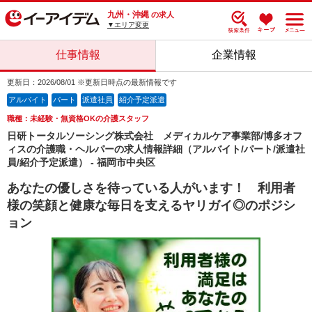
九州・沖縄
の求人
▼エリア変更
仕事情報
企業情報
更新日：2026/08/01 ※更新日時点の最新情報です
アルバイト
パート
派遣社員
紹介予定派遣
職種：未経験・無資格OKの介護スタッフ
日研トータルソーシング株式会社 メディカルケア事業部/博多オフ
ィスの介護職・ヘルパーの求人情報詳細（アルバイト/パート/派遣社
員/紹介予定派遣） - 福岡市中央区
あなたの優しさを待っている人がいます！ 利用者
様の笑顔と健康な毎日を支えるヤリガイ◎のポジシ
ョン