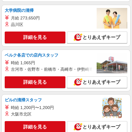
派遣社員
大学病院の清掃
株式会社kotrio /●FK-H-2067896
月給 273,650円
福岡市中央区｜まずは送迎業務で活躍しよう◎
品川区
デイサービスSTAFF
時給1450円〜2062円 ＜日払い有/週払い有/交
詳細を見る
とりあえずキープ
通費全支給(ガソリン代含む)＞
天神南駅
ベルク各店での店内スタッフ
詳細を見る
キープ
時給 1,065円
古河市・佐野市・前橋市・高崎市・伊勢崎市・太田市・館林市・
派遣社員
株式会社kotrio /●FK-H-2010168
詳細を見る
とりあえずキープ
六本松駅＊少人数グルホで利用者さんと家事や
掃除など♪日払いOK
時給1450円〜2062円 ＜日払い有/週払い有/交
ビルの清掃スタッフ
通費全支給(ガソリン代含む)＞
時給 1,200円〜1,200円
福岡市中央区六本松【最寄り駅：六本松駅】
大阪市北区
詳細を見る
キープ
詳細を見る
とりあえずキープ