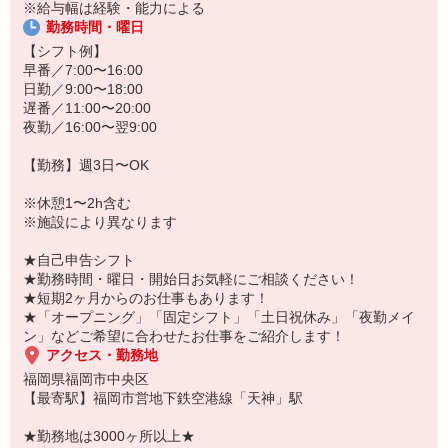
あなたのスキルに合わせて少しずつお仕事をお願いしていきます。
※給与幅は経験・能力による
20代・30代・40代・50代・60代、
勤務時間・曜日
若手からミドル、中高年（エルダー）、シニア世代まで幅広く活躍
【シフト例】
中！
早番／7:00〜16:00
日勤／9:00〜18:00
「こんな時だからこそ、しっかり稼いでおきたい！」
遅番／11:00〜20:00
「すぐに働けるところはないかな…」
夜勤／16:00〜翌9:00
「しっかり稼げるアルバイトを探してる。」
そんな方もぜひ！お気軽にご連絡ください♪
【勤務】週3日〜OK
※休憩1〜2h含む
※施設により異なります
★自己申告シフト
★勤務時間・曜日・開始日お気軽にご相談ください！
★短期2ヶ月からのお仕事もあります！
★「オープニング」「固定シフト」「土日祝休み」「夜勤メイ
ン」などご希望に合わせたお仕事をご紹介します！
アクセス・勤務地
福岡県福岡市中央区
【最寄駅】福岡市営地下鉄空港線「天神」駅
★勤務地は3000ヶ所以上★