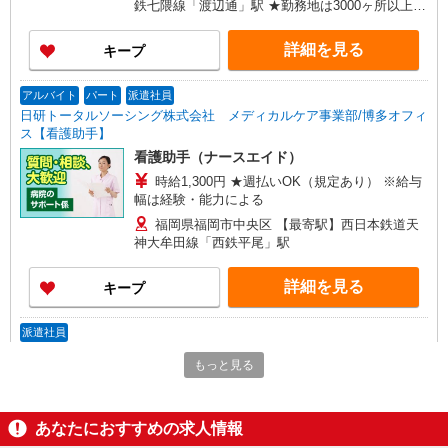
鉄七隈線「渡辺通」駅 ★勤務地は3000ヶ所以上★
給与幅は経験・能力による ★週払いOK（規定あ
自宅から通いやすいエリアなど、お好きな勤務地
り）
をお選び下さい！！
詳細を見る
キープ
アルバイト
パート
派遣社員
日研トータルソーシング株式会社 メディカルケア事業部/博多オフィ
ス【看護助手】
看護助手（ナースエイド）
時給1,300円 ★週払いOK（規定あり） ※給与
幅は経験・能力による
福岡県福岡市中央区 【最寄駅】西日本鉄道天
神大牟田線「西鉄平尾」駅
詳細を見る
キープ
派遣社員
株式会社kotrio /●FK-H-2067437
もっと見る
いつもの家事がお仕事に！？少人数の福祉施設
で日常サポート！
時給1450円〜2062円 ＜日払い有/週払い有/交
あなたにおすすめの求人情報
通費全支給(ガソリン代含む)＞