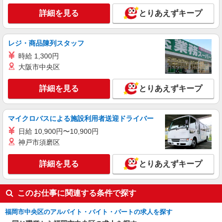
派遣社員
詳細を見る
とりあえずキープ
（株）ウィルオブ・ワークCW 福岡支店/ms400101
高齢者向けマンションstaff
レジ・商品陳列スタッフ
時給1400円 ◆前払い・日払い・週払いOK
時給 1,300円
福岡県福岡市中央区
大阪市中央区
詳細を見る
キープ
詳細を見る
とりあえずキープ
派遣社員
株式会社kotrio /●FK-H-1981334
マイクロバスによる施設利用者送迎ドライバー
六本松駅｜シニア向けマンションでの生活サポ
日給 10,900円〜10,900円
ート・フロアの巡回
神戸市須磨区
時給1450円〜2062円 ＜日払い有/週払い有/交
通費全支給(ガソリン代含む)＞
詳細を見る
とりあえずキープ
福岡市中央区六本松【最寄り駅：六本松駅】
詳細を見る
キープ
このお仕事に関連する条件で探す
派遣社員
福岡市中央区のアルバイト・バイト・パートの求人を探す
株式会社kotrio /●FK-H-2051074