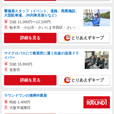
派遣社員
株式会社kotrio /●FK-H-2069228
警備員スタッフ（イベント、道路、商業施設、
大型駐車場、JR列車見張りなど）
福岡市中央区＊幅広い世代が活動中！サ高住の
サポートSTAFF
日給 11,000円〜12,100円
時給1450円〜2062円 ＜日払い有/週払い有/交
栃木市・小山市・さいたま市西区・さいたま市岩槻区・久喜市・
通費全支給(ガソリン代含む)＞
詳細を見る
とりあえずキープ
最寄り駅：天神
詳細を見る
キープ
マイクロバスにて教習所に通う生徒の送迎ドラ
イバー
派遣社員
日給 15,850円
株式会社kotrio /●FK-H-2009533
箕面市
向かう先は、笑顔の待つ場所！デイサービスの
サポート＆送迎STAFF
詳細を見る
とりあえずキープ
時給1450円〜2062円 ＜日払い有/週払い有/交
通費全支給(ガソリン代含む)＞
福岡市中央区六本松【最寄り駅：六本松駅】
ラウンドワンの清掃作業員
時給 1,400円
詳細を見る
キープ
大阪市城東区