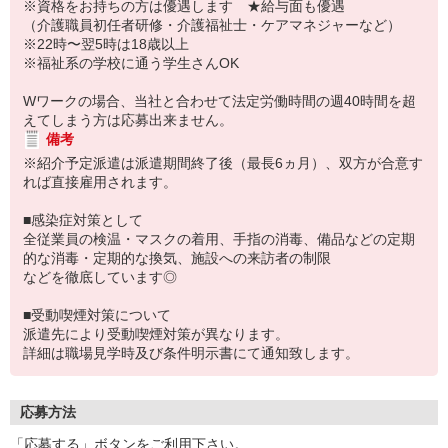
※資格をお持ちの方は優遇します ★給与面も優遇
（介護職員初任者研修・介護福祉士・ケアマネジャーなど）
※22時〜翌5時は18歳以上
※福祉系の学校に通う学生さんOK
Wワークの場合、当社と合わせて法定労働時間の週40時間を超
えてしまう方は応募出来ません。
備考
※紹介予定派遣は派遣期間終了後（最長6ヵ月）、双方が合意す
れば直接雇用されます。
■感染症対策として
全従業員の検温・マスクの着用、手指の消毒、備品などの定期
的な消毒・定期的な換気、施設への来訪者の制限
などを徹底しています◎
■受動喫煙対策について
派遣先により受動喫煙対策が異なります。
詳細は職場見学時及び条件明示書にて通知致します。
応募方法
「応募する」ボタンをご利用下さい。