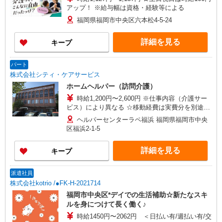
アップ！ ※給与幅は資格・経験等による
福岡県福岡市中央区六本松4-5-24
詳細を見る
キープ
パート
株式会社シティ・ケアサービス
ホームヘルパー（訪問介護）
時給1,200円〜2,600円 ※仕事内容（介護サー
ビス）により異なる ☆移動経費は実費分を別途支
給します。
ヘルパーセンターラペ福浜 福岡県福岡市中央
区福浜2-1-5
詳細を見る
キープ
派遣社員
株式会社kotrio /●FK-H-2021714
福岡市中央区*デイでの生活補助☆新たなスキ
ルを身につけて長く働く♪
時給1450円〜2062円 ＜日払い有/週払い有/交