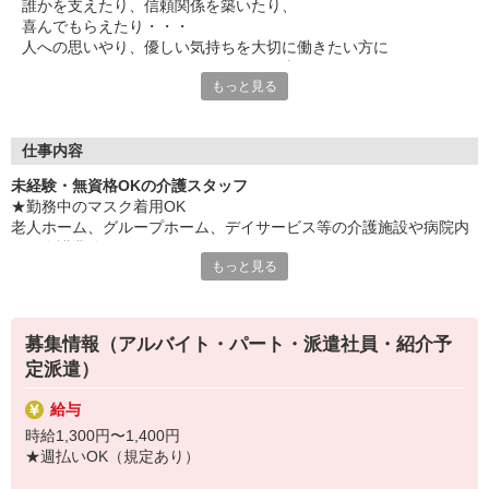
誰かを支えたり、信頼関係を築いたり、
喜んでもらえたり・・・
人への思いやり、優しい気持ちを大切に働きたい方に
ぜひチャレンジしていただきたいお仕事です。
もっと見る
食事や入浴、移動のサポート、
ベッドメイクなどの生活環境の整備、レクリエーションなどをお
任せ。
仕事内容
利用者様とのコミュニケーションを楽しみながら
未経験・無資格OKの介護スタッフ
安心・快適な毎日を支えていきましょう！
★勤務中のマスク着用OK
老人ホーム、グループホーム、デイサービス等の介護施設や病院内
勤務場所やワークスタイル、環境など・・・
での介護業務をお願いします。
遠慮なく希望を聞かせてください◎
もっと見る
あなたがイキイキと活躍できる場をご紹介します！
・食事や入浴のお手伝いなどの身体介護
・シーツ交換、ベッドメイクなどの環境整備
・薬やおしぼりの準備などのケア
募集情報（アルバイト・パート・派遣社員・紹介予
・体操や季節ごとのレクリエーション
定派遣）
・歩行、車椅子の介助
・見守り
給与
※施設により異なります
時給1,300円〜1,400円
★施設内は冷暖房完備！いつでも快適にお仕事できますよ！
★週払いOK（規定あり）
★まずはお名前を覚えてコミュニケーションをとるところから！