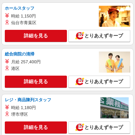
最寄り駅：天神
ホールスタッフ
時給 1,150円
詳細を見る
キープ
仙台市青葉区
派遣社員
詳細を見る
とりあえずキープ
（株）ウィルオブ・ワークCW 福岡支店/ms400101
高齢者向けマンションstaff
時給1400円 ◆前払い・日払い・週払いOK
総合病院の清掃
福岡県福岡市中央区
月給 257,400円
港区
詳細を見る
キープ
詳細を見る
とりあえずキープ
派遣社員
（株）ウィルオブ・ワークCW 福岡支店/ms400101
レジ・商品陳列スタッフ
介護スタッフ
時給 1,180円
時給1350円 ◆前払い・日払い・週払いOK
堺市堺区
福岡県福岡市中央区
詳細を見る
とりあえずキープ
詳細を見る
キープ