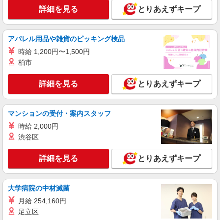
派遣社員
詳細を見る
とりあえずキープ
株式会社kotrio /●FK-H-2100691
福岡市中央区！看護助手で未経験から病院デビ
ュー♪シーツ交換など☆
アパレル用品や雑貨のピッキング検品
時給1450円〜2062円 ＜日払い有/週払い有/交
時給 1,200円〜1,500円
通費全支給(ガソリン代含む)＞
柏市
福岡市中央区六本松【最寄り駅：六本松駅】
詳細を見る
とりあえずキープ
詳細を見る
キープ
マンションの受付・案内スタッフ
アルバイト
パート
派遣社員
紹介予定派遣
日研トータルソーシング株式会社 メディカルケア事業部/博多オフィ
時給 2,000円
ス
渋谷区
介護スタッフ／資格あり or 経験者
時給1,320円〜1,400円 ◆無資格・経験者：時
詳細を見る
とりあえずキープ
給1,320円〜 ◆初任者研修・未経験：時給1,320
円〜 ◆初任者研修・経験者：時給1,350円〜 ◆介
福岡県福岡市中央区 【最寄駅】福岡市営地下
護福祉士：時給1,400円〜 ※経験者は3ヶ月以上 ※
鉄七隈線「薬院大通」駅 ★勤務地は3000ヶ所以上
大学病院の中材滅菌
給与幅は経験・能力による ★週払いOK（規定あ
★ 自宅から通いやすいエリアなど、お好きな勤務
り）
月給 254,160円
地をお選び下さい！！
詳細を見る
キープ
足立区