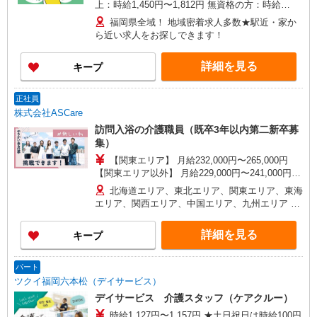
上：時給1,450円〜1,812円 無資格の方：時給
1,350円〜1,687円 ※給与幅は勤務先による +交通
福岡県全域！ 地域密着求人多数★駅近・家か
費、諸手当（勤務先による） +0円で介護資格が取
ら近い求人をお探しできます！
れる （別途規定） ★給与日払い制度あり！
詳細を見る
キープ
正社員
株式会社ASCare
訪問入浴の介護職員（既卒3年以内第二新卒募
集）
【関東エリア】 月給232,000円〜265,000円
【関東エリア以外】 月給229,000円〜241,000円
※勤務地域により異なります ※地域手当含む ※交
北海道エリア、東北エリア、関東エリア、東海
付金手当含む ※各種手当は待遇項目を参照 ◎キャ
エリア、関西エリア、中国エリア、九州エリア ※
リアステップ年収モデル（参考値） 一般職（平均
全国11支店 ※基本的に希望を考慮した事業所に配
勤続年数5年）390万円 事業所長（平均勤続年数10
属されます。 ※Ｕ・Ｉターン歓迎！会社都合によ
詳細を見る
キープ
年 2〜3年で所長になる人もいます！）500万円
る異動等はございません！
ブロック長（平均勤続年数13年）650万円 エリア
長（平均勤続年数17年）720万円
パート
ツクイ福岡六本松（デイサービス）
デイサービス 介護スタッフ（ケアクルー）
時給1,127円〜1,157円 ★土日祝日は時給100円