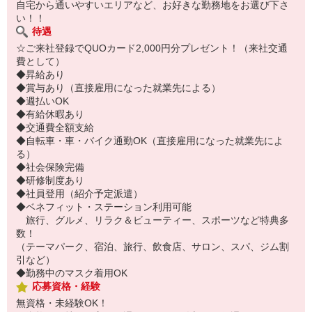
自宅から通いやすいエリアなど、お好きな勤務地をお選び下さ
い！！
待遇
☆ご来社登録でQUOカード2,000円分プレゼント！（来社交通
費として）
◆昇給あり
◆賞与あり（直接雇用になった就業先による）
◆週払いOK
◆有給休暇あり
◆交通費全額支給
◆自転車・車・バイク通勤OK（直接雇用になった就業先によ
る）
◆社会保険完備
◆研修制度あり
◆社員登用（紹介予定派遣）
◆ベネフィット・ステーション利用可能
旅行、グルメ、リラク＆ビューティー、スポーツなど特典多
数！
（テーマパーク、宿泊、旅行、飲食店、サロン、スパ、ジム割
引など）
◆勤務中のマスク着用OK
応募資格・経験
無資格・未経験OK！