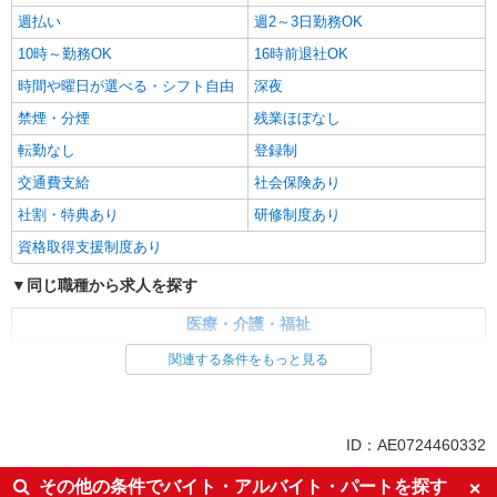
週払い
週2～3日勤務OK
10時～勤務OK
16時前退社OK
時間や曜日が選べる・シフト自由
深夜
禁煙・分煙
残業ほぼなし
転勤なし
登録制
交通費支給
社会保険あり
社割・特典あり
研修制度あり
資格取得支援制度あり
同じ職種から求人を探す
医療・介護・福祉
介護職・ヘルパー
関連する条件をもっと見る
同じ特徴から求人を探す
未経験歓迎
ミドル（40代～）活躍中
ID：AE0724460332
週2～3日勤務OK
深夜
その他の条件でバイト・アルバイト・パートを探す