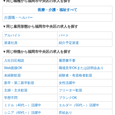
同じ職種から福岡市中央区の求人を探す
タイパ最強！希望の働き方が叶う有料住宅のス
医療・介護・福祉すべて
タッフ★＠福岡市中央区
時給1450円〜2062円 ＜日払い有/週払い有/交
介護職・ヘルパー
通費全支給(ガソリン代含む)＞
同じ雇用形態から福岡市中央区の求人を探す
福岡市中央区六本松【最寄り駅：六本松駅】
アルバイト
パート
詳細を見る
キープ
派遣社員
紹介予定派遣
同じ特徴から福岡市中央区の求人を探す
入社日応相談
履歴書不要
Web面接OK
職場見学OKまたは説明会あり
未経験歓迎
経験者・有資格者歓迎
新卒・第二新卒歓迎
女性活躍中
主婦・主夫歓迎
フリーター歓迎
学歴不問
ブランクOK
ミドル（40代～）活躍中
エルダー（50代～）活躍中
シニア（60代～）活躍中
昇給あり