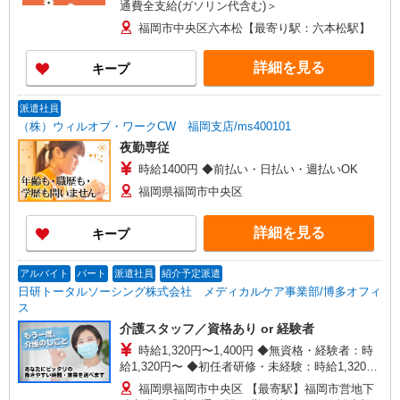
通費全支給(ガソリン代含む)＞
福岡市中央区六本松【最寄り駅：六本松駅】
詳細を見る
キープ
派遣社員
（株）ウィルオブ・ワークCW 福岡支店/ms400101
夜勤専従
時給1400円 ◆前払い・日払い・週払いOK
福岡県福岡市中央区
詳細を見る
キープ
アルバイト
パート
派遣社員
紹介予定派遣
日研トータルソーシング株式会社 メディカルケア事業部/博多オフィ
ス
介護スタッフ／資格あり or 経験者
時給1,320円〜1,400円 ◆無資格・経験者：時
給1,320円〜 ◆初任者研修・未経験：時給1,320
円〜 ◆初任者研修・経験者：時給1,350円〜 ◆介
福岡県福岡市中央区 【最寄駅】福岡市営地下
護福祉士：時給1,400円〜 ※経験者は3ヶ月以上 ※