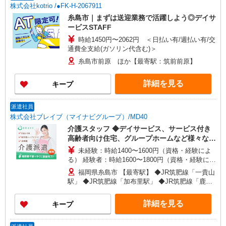
株式会社kotrio /●FK-H-2067911
糸島市｜まずは送迎業務で活躍しよう◎デイサ
ービスSTAFF
時給1450円〜2062円 ＜日払い有/週払い有/交
通費全支給(ガソリン代含む)＞
糸島市前原 ほか【最寄駅：筑前前原】
詳細を見る
キープ
派遣社員
株式会社ブレイブ（マイナビグループ）/MD40
介護スタッフ ◆デイサービス、サービス付き
高齢者向け住宅、グループホームなど様々な勤
務先から選べます。
未経験：時給1400〜1600円（資格・経験によ
る） 経験者：時給1600〜1800円（資格・経験によ
る） ◎月収例 時給1800円×1日8時間×22日（週5
福岡県糸島市 【最寄駅】 ◆JR筑肥線「一貴山
日）＝31万6800円 ◆昇給あり ◆支払い方法 ※日
駅」 ◆JR筑肥線「加布里駅」 ◆JR筑肥線「鹿家
払い/週払い/月払い対応も可能です。詳しくは面談
駅」 ★その他、近隣に多数勤務地あります！
時にご相談ください。 ◆交通費：別途全額支給 ※
詳細を見る
キープ
当社規定あり