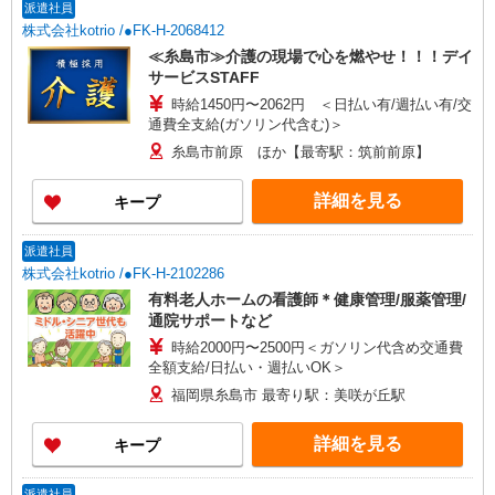
派遣社員
株式会社kotrio /●FK-H-2068412
≪糸島市≫介護の現場で心を燃やせ！！！デイ
サービスSTAFF
時給1450円〜2062円 ＜日払い有/週払い有/交
通費全支給(ガソリン代含む)＞
糸島市前原 ほか【最寄駅：筑前前原】
詳細を見る
キープ
派遣社員
株式会社kotrio /●FK-H-2102286
有料老人ホームの看護師＊健康管理/服薬管理/
通院サポートなど
時給2000円〜2500円＜ガソリン代含め交通費
全額支給/日払い・週払いOK＞
福岡県糸島市 最寄り駅：美咲が丘駅
詳細を見る
キープ
派遣社員