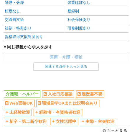
株式会社kotrio /●FK-H-2009528
禁煙・分煙
残業ほぼなし
向かう先は、笑顔の待つ場所！デイサービスの
転勤なし
登録制
サポート＆送迎STAFF
交通費支給
社会保険あり
時給1450円〜2062円 ＜日払い有/週払い有/交
通費全支給(ガソリン代含む)＞
社割・特典あり
研修制度あり
福岡県糸島市 最寄り駅：美咲が丘駅
資格取得支援制度あり
同じ職種から求人を探す
詳細を見る
キープ
医療・介護・福祉
派遣社員
介護職・ヘルパー
株式会社kotrio /●FK-H-2012220
関連する条件をもっと見る
糸島市｜未経験でも大丈夫◎研修が手厚い有料
同じ特徴から求人を探す
住宅の介護♪
時給1450円〜2062円 ＜日払い有/週払い有/交
未経験歓迎
ミドル（40代～）活躍中
通費全支給(ガソリン代含む)＞
介護職・ヘルパー
入社日応相談
履歴書不要
週2～3日勤務OK
深夜
福岡県糸島市 最寄り駅：美咲が丘駅
Web面接OK
職場見学OKまたは説明会あり
交通費支給
社会保険あり
詳細を見る
未経験歓迎
キープ
経験者・有資格者歓迎
新卒・第二新卒歓迎
女性活躍中
主婦・主夫歓迎
派遣社員
もっと見る
株式会社kotrio /●FK-H-2067308