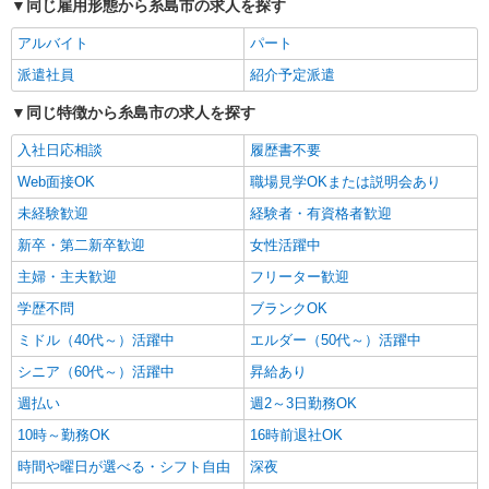
同じ雇用形態から糸島市の求人を探す
株式会社kotrio /●FK-H-2020479
糸島市★未経験OKの人間関係に悩まない職場
アルバイト
パート
へ★サ高住スタッフ
派遣社員
紹介予定派遣
時給1450円〜2062円 ＜日払い有/週払い有/交
通費全支給(ガソリン代含む)＞
同じ特徴から糸島市の求人を探す
福岡県糸島市 最寄り駅：美咲が丘駅
入社日応相談
履歴書不要
Web面接OK
職場見学OKまたは説明会あり
詳細を見る
キープ
未経験歓迎
経験者・有資格者歓迎
派遣社員
新卒・第二新卒歓迎
女性活躍中
株式会社kotrio /●FK-H-2068671
主婦・主夫歓迎
フリーター歓迎
＼収入アップを全面サポート／小規模デイ
STAFF｜資格支援制度あり
学歴不問
ブランクOK
時給1450円〜2062円 ＜日払い有/週払い有/交
ミドル（40代～）活躍中
エルダー（50代～）活躍中
通費全支給(ガソリン代含む)＞
シニア（60代～）活躍中
昇給あり
糸島市前原 ほか【最寄駅：筑前前原】
週払い
週2～3日勤務OK
詳細を見る
キープ
10時～勤務OK
16時前退社OK
時間や曜日が選べる・シフト自由
深夜
派遣社員