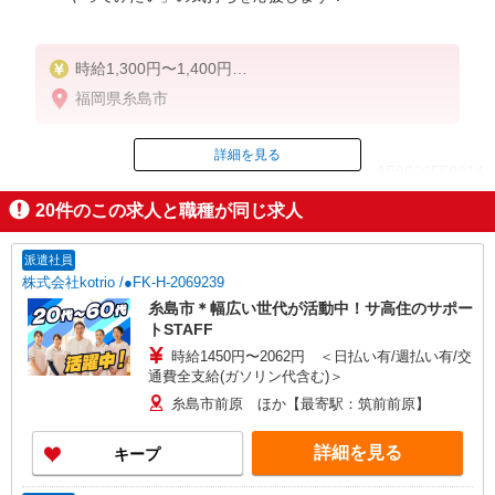
時給1,300円〜1,400円
★週払いOK（規定あり）
福岡県糸島市
※給与幅は経験・能力による
詳細を見る
ID：AE0626558814
20
件のこの求人と職種が同じ求人
掲載期間終了
派遣社員
株式会社kotrio /●FK-H-2069239
糸島市＊幅広い世代が活動中！サ高住のサポー
トSTAFF
時給1450円〜2062円 ＜日払い有/週払い有/交
通費全支給(ガソリン代含む)＞
糸島市前原 ほか【最寄駅：筑前前原】
詳細を見る
キープ