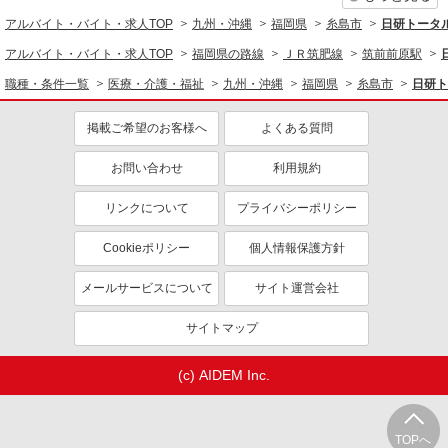
糸島市/未経験OK★誰かの支えになれる人に！
アルバイト・バイト・求人TOP
九州・沖縄
福岡県
糸島市
日研トータ
グルホの世話人♪
アルバイト・バイト・求人TOP
福岡県の路線
ＪＲ筑肥線
筑前前原駅
時給1450円〜2062円 ＜日払い有/週払い有/交
通費全支給(ガソリン代含む)＞
職種・条件一覧
医療・介護・福祉
九州・沖縄
福岡県
糸島市
日研ト
福岡県糸島市 最寄り駅：美咲が丘駅
掲載ご希望のお客様へ
よくある質問
詳細を見る
キープ
お問い合わせ
利用規約
派遣社員
リンクについて
プライバシーポリシー
株式会社kotrio /●FK-H-2099766
介護は人生のサポーター。サ高住STAFF募
Cookieポリシー
個人情報保護方針
集。日払いOK！
時給1450円〜2062円 ＜日払い有/週払い有/交
メールサービスについて
サイト運営会社
通費全支給(ガソリン代含む)＞
糸島市前原 ほか【最寄駅：筑前前原】
サイトマップ
詳細を見る
キープ
(c) AIDEM Inc.
派遣社員
株式会社kotrio /●FK-H-2102270
TOPへ