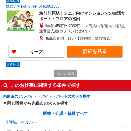
派遣社員
株式会社kotrio /●FK-H-1981353
筑前前原駅｜シニア向けマンションでの生活サ
ポート・フロアの巡回
時給1450円〜2062円 ＜日払い有/週払い有/交
通費全支給(ガソリン代含む)＞
糸島市前原 ほか【最寄駅：筑前前原】
詳細を見る
キープ
派遣社員
株式会社kotrio /●FK-H-2068600
もっと見る
糸島市のデイサービス♪日勤のみ！残業ゼロで
趣味も満喫
このお仕事に関連する条件で探す
時給1450円〜2062円 ＜日払い有/週払い有/交
通費全支給(ガソリン代含む)＞
糸島市のアルバイト・バイト・パートの求人を探す
福岡県糸島市 最寄り駅：美咲が丘駅
同じ職種から糸島市の求人を探す
医療・介護・福祉すべて
詳細を見る
キープ
介護職・ヘルパー
派遣社員