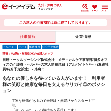
九州・沖縄
の求人
▼エリア変更
この求人の応募期間は既に終了しております。
仕事情報
企業情報
アルバイト
パート
派遣社員
紹介予定派遣
職種：未経験・無資格OKの介護スタッフ
日研トータルソーシング株式会社 メディカルケア事業部/博多オフ
ィスの介護職・ヘルパーの求人情報詳細（アルバイト/パート/派遣社
員/紹介予定派遣） - 糸島市
あなたの優しさを待っている人がいます！ 利用者
様の笑顔と健康な毎日を支えるヤリガイ◎のポジシ
ョン
丁寧な研修があるので未経験・無資格からスタート可
能。
「やってみたい」の気持ちを応援します！