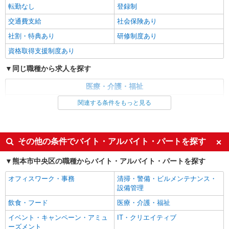
STAFF｜資格支援制度あり
転勤なし
登録制
時給1450円〜2062円 ＜日払い有/週払い有/交
交通費支給
社会保険あり
通費全支給(ガソリン代含む)＞
社割・特典あり
研修制度あり
水前寺駅周辺 ≪車通勤OK≫
資格取得支援制度あり
詳細を見る
キープ
同じ職種から求人を探す
派遣社員
医療・介護・福祉
株式会社kotrio /●KM-H-2067471
介護職・ヘルパー
関連する条件をもっと見る
いつもの家事がお仕事に！？少人数の福祉施設
で日常サポート！
同じ特徴から求人を探す
時給1450円〜2062円 ＜日払い有/週払い有/交
通費全支給(ガソリン代含む)＞
未経験歓迎
ミドル（40代～）活躍中
その他の条件でバイト・アルバイト・パートを探す
水前寺駅周辺 ≪車通勤OK≫
週2～3日勤務OK
深夜
熊本市中央区の職種からバイト・アルバイト・パートを探す
交通費支給
社会保険あり
詳細を見る
キープ
オフィスワーク・事務
清掃・警備・ビルメンテナンス・
設備管理
派遣社員
飲食・フード
医療・介護・福祉
株式会社kotrio /●KM-H-2086481
＜熊本市中央区＞デイサービスSTAFF募集≪
イベント・キャンペーン・アミュ
IT・クリエイティブ
ーズメント
週3勤務≫≪夕方退社≫