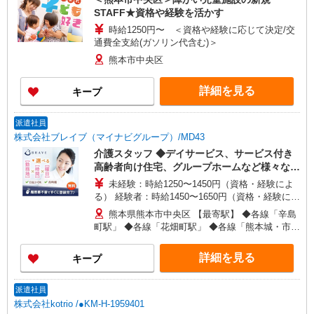
STAFF★資格や経験を活かす
時給1250円〜 ＜資格や経験に応じて決定/交
通費全支給(ガソリン代含む)＞
熊本市中央区
詳細を見る
キープ
派遣社員
株式会社ブレイブ（マイナビグループ）/MD43
介護スタッフ ◆デイサービス、サービス付き
高齢者向け住宅、グループホームなど様々な勤
務先から選べます。
未経験：時給1250〜1450円（資格・経験によ
る） 経験者：時給1450〜1650円（資格・経験によ
る） ◎月収例 時給1650円×1日8時間×22日（週5
熊本県熊本市中央区 【最寄駅】 ◆各線「辛島
日）＝29万400円 ◆昇給あり ◆支払い方法 ※日払
町駅」 ◆各線「花畑町駅」 ◆各線「熊本城・市役
い/週払い/月払い対応も可能です。詳しくは面談時
所前駅」 ★その他、近隣に多数勤務地あります！
にご相談ください。 ◆交通費：別途全額支給 ※当
詳細を見る
キープ
社規定あり
派遣社員
株式会社kotrio /●KM-H-1959401