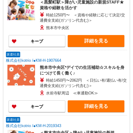
＜黒髪町駅＞障がい児童施設の新規STAFF★
資格や経験を活かす
時給1250円〜 ＜資格や経験に応じて決定/交
通費全支給(ガソリン代含む)＞
熊本市中央区
詳細を見る
キープ
派遣社員
株式会社kotrio /●KM-H-1907664
熊本市中央区*デイでの生活補助☆スキルを身
につけて長く働く♪
時給1450円〜2062円 ＜日払い有/週払い有/交
通費全支給(ガソリン代含む)＞
水前寺駅周辺 ≪車通勤OK≫
詳細を見る
キープ
派遣社員
株式会社kotrio /●KM-H-2019343
＜熊本市中央区＞障がい児童施設の新規