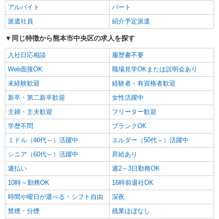
人に！グルホの世話人♪
アルバイト
パート
時給1450円〜2062円 ＜日払い有/週払い有/交
派遣社員
紹介予定派遣
通費全支給(ガソリン代含む)＞
同じ特徴から熊本市中央区の求人を探す
水前寺駅周辺 ≪車通勤OK≫
入社日応相談
履歴書不要
詳細を見る
キープ
Web面接OK
職場見学OKまたは説明会あり
未経験歓迎
派遣社員
経験者・有資格者歓迎
株式会社kotrio /●KM-H-2011907
新卒・第二新卒歓迎
女性活躍中
≪熊本市中央区≫夜勤なし！未経験・ブランク
主婦・主夫歓迎
フリーター歓迎
OKのデイスタッフ
時給1450円〜2062円 ＜日払い有/週払い有/交
学歴不問
ブランクOK
通費全支給(ガソリン代含む)＞
ミドル（40代～）活躍中
エルダー（50代～）活躍中
水前寺駅周辺 ≪車通勤OK≫
シニア（60代～）活躍中
昇給あり
詳細を見る
週払い
キープ
週2～3日勤務OK
10時～勤務OK
16時前退社OK
派遣社員
時間や曜日が選べる・シフト自由
深夜
株式会社kotrio /●KM-H-2068728
禁煙・分煙
残業ほぼなし
＼収入アップを全面サポート／小規模デイ