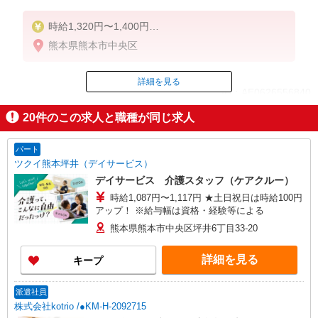
時給1,320円〜1,400円
熊本県熊本市中央区
◆無資格・経験者：時給1,320円〜
◆初任者研修・未経験：時給1,320円〜
◆初任者研修・経験者：時給1,350円〜
詳細を見る
ID：AE0626556840
◆介護福祉士：時給1,400円〜
20
件のこの求人と職種が同じ求人
※経験者は3ヶ月以上
掲載期間終了
※給与幅は経験・能力による
パート
★週払いOK（規定あり）
ツクイ熊本坪井（デイサービス）
デイサービス 介護スタッフ（ケアクルー）
時給1,087円〜1,117円 ★土日祝日は時給100円
アップ！ ※給与幅は資格・経験等による
熊本県熊本市中央区坪井6丁目33-20
詳細を見る
キープ
派遣社員
株式会社kotrio /●KM-H-2092715