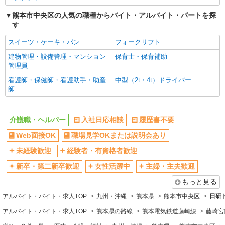
時給1450円〜2062円 ＜日払い有/週払い有/交
熊本市中央区の人気の職種からバイト・アルバイト・パートを探
通費全支給(ガソリン代含む)＞
す
水前寺駅周辺 ≪車通勤OK≫
スイーツ・ケーキ・パン
フォークリフト
詳細を見る
キープ
建物管理・設備管理・マンション
保育士・保育補助
管理員
派遣社員
看護師・保健師・看護助手・助産
中型（2t・4t）ドライバー
株式会社kotrio /●KM-H-2068898
師
熊本市中央区の小さいデイサービス★残業なし
♪日勤のみ◎夜はおうち時間
介護職・ヘルパー
入社日応相談
履歴書不要
時給1450円〜2062円 ＜日払い有/週払い有/交
通費全支給(ガソリン代含む)＞
Web面接OK
職場見学OKまたは説明会あり
水前寺駅周辺 ≪車通勤OK≫
未経験歓迎
経験者・有資格者歓迎
詳細を見る
キープ
新卒・第二新卒歓迎
女性活躍中
主婦・主夫歓迎
もっと見る
派遣社員
アルバイト・バイト・求人TOP
九州・沖縄
熊本県
熊本市中央区
日研
株式会社kotrio /●KM-H-2009603
向かう先は、笑顔の待つ場所！デイサービスの
アルバイト・バイト・求人TOP
熊本県の路線
熊本電気鉄道藤崎線
藤崎宮
サポート＆送迎STAFF