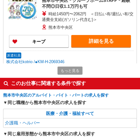
熊本市中央区＊グループホームSTAFF＊経験
不問◎日収1.1万円も可
時給1450円〜2062円 ＜日払い有/週払い有/交
通費全支給(ガソリン代含む)＞
熊本市中央区
詳細を見る
キープ
派遣社員
株式会社kotrio /●KM-H-2069346
熊本市中央区＊幅広い世代が活動中！サ高住の
もっと見る
サポートSTAFF
時給1450円〜2062円 ＜日払い有/週払い有/交
このお仕事に関連する条件で探す
通費全支給(ガソリン代含む)＞
熊本市中央区のアルバイト・バイト・パートの求人を探す
熊本市中央区≪最寄り駅：水道町≫
同じ職種から熊本市中央区の求人を探す
詳細を見る
キープ
医療・介護・福祉すべて
介護職・ヘルパー
派遣社員
株式会社kotrio /●KM-H-2067364
同じ雇用形態から熊本市中央区の求人を探す
熊本市中央区/未経験OK★誰かの支えになれる