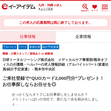
九州・沖縄
の求人
▼エリア変更
この求人の応募期間は既に終了しております。
仕事情報
企業情報
アルバイト
パート
派遣社員
紹介予定派遣
職種：介護スタッフ／資格あり or 経験者
日研トータルソーシング株式会社 メディカルケア事業部/熊本オフ
ィスの介護職・ヘルパーの求人情報詳細（アルバイト/パート/派遣社
員/紹介予定派遣） - 熊本市中央区
ご来社登録で“QUOカード2,000円分”プレゼント！
お仕事探しならお任せを◎
せっかくならオトクにお仕事探しをしませんか？
メリットいっぱいの当社で、新たな一歩を踏み出しまし
ょ...