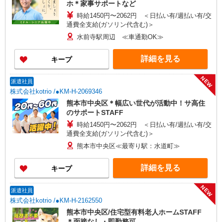
ホ＊家事サポートなど
時給1450円〜2062円 ＜日払い有/週払い有/交
通費全支給(ガソリン代含む)＞
水前寺駅周辺 ≪車通勤OK≫
詳細を見る
キープ
NEW
派遣社員
株式会社kotrio /●KM-H-2069346
熊本市中央区＊幅広い世代が活動中！サ高住
のサポートSTAFF
時給1450円〜2062円 ＜日払い有/週払い有/交
通費全支給(ガソリン代含む)＞
熊本市中央区≪最寄り駅：水道町≫
詳細を見る
キープ
NEW
派遣社員
株式会社kotrio /●KM-H-2162550
熊本市中央区/住宅型有料老人ホームSTAFF
＊面接なし・即勤務可