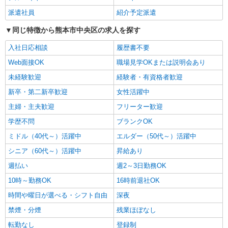
通費全支給(ガソリン代含む)＞
派遣社員
紹介予定派遣
水前寺駅周辺 ≪車通勤OK≫
同じ特徴から熊本市中央区の求人を探す
詳細を見る
キープ
入社日応相談
履歴書不要
Web面接OK
職場見学OKまたは説明会あり
NEW
派遣社員
未経験歓迎
経験者・有資格者歓迎
株式会社kotrio /●KM-H-2092714
＜蔚山町駅＞障がい児童施設の新規STAFF★
新卒・第二新卒歓迎
女性活躍中
資格や経験を活かす
主婦・主夫歓迎
フリーター歓迎
時給1250円〜 ＜資格や経験に応じて決定/交
通費全支給(ガソリン代含む)＞
学歴不問
ブランクOK
熊本市中央区
ミドル（40代～）活躍中
エルダー（50代～）活躍中
シニア（60代～）活躍中
昇給あり
詳細を見る
キープ
週払い
週2～3日勤務OK
NEW
派遣社員
10時～勤務OK
16時前退社OK
株式会社kotrio /●KM-H-2067471
時間や曜日が選べる・シフト自由
深夜
いつもの家事がお仕事に！？少人数の福祉施
禁煙・分煙
残業ほぼなし
設で日常サポート！
時給1450円〜2062円 ＜日払い有/週払い有/交
転勤なし
登録制