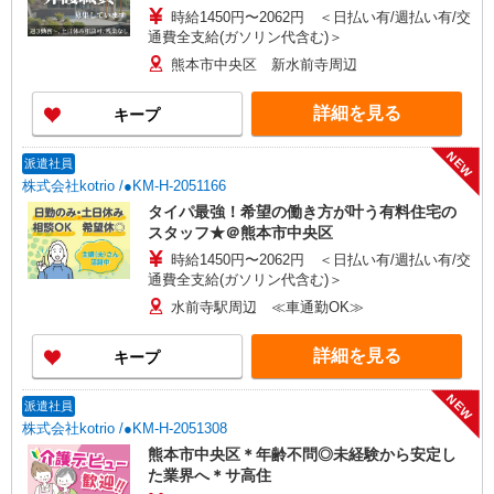
時給1450円〜2062円 ＜日払い有/週払い有/交
通費全支給(ガソリン代含む)＞
熊本市中央区 新水前寺周辺
詳細を見る
キープ
NEW
派遣社員
株式会社kotrio /●KM-H-2051166
タイパ最強！希望の働き方が叶う有料住宅の
スタッフ★＠熊本市中央区
時給1450円〜2062円 ＜日払い有/週払い有/交
通費全支給(ガソリン代含む)＞
水前寺駅周辺 ≪車通勤OK≫
詳細を見る
キープ
NEW
派遣社員
株式会社kotrio /●KM-H-2051308
熊本市中央区＊年齢不問◎未経験から安定し
た業界へ＊サ高住