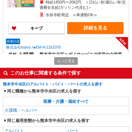
時給1450円〜2062円 ＜日払い有/週払い有/交
通費全支給(ガソリン代含む)＞
水前寺駅周辺 ≪車通勤OK≫
詳細を見る
キープ
NEW
派遣社員
株式会社kotrio /●KM-H-2161076
熊本市中央区≫デイサービスで送迎や介助等
＊運転が好きな方歓迎
もっと見る
時給1450円〜2062円 ＜日払い有/週払い有/交
通費全支給(ガソリン代含む)＞
このお仕事に関連する条件で探す
水前寺駅周辺 ≪車通勤OK≫
熊本市中央区のアルバイト・バイト・パートの求人を探す
同じ職種から熊本市中央区の求人を探す
詳細を見る
キープ
医療・介護・福祉すべて
NEW
派遣社員
介護職・ヘルパー
株式会社kotrio /●KM-H-2161463
熊本市中央区｜小人数のグルホで料理や掃除
同じ雇用形態から熊本市中央区の求人を探す
のお手伝い★日払いOK
アルバイト
パート
時給1450円〜2062円 ＜日払い有/週払い有/交