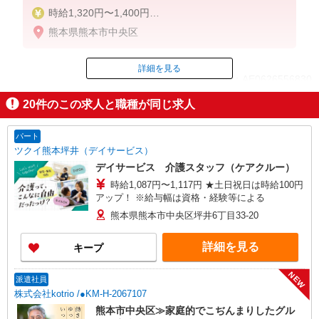
時給1,320円〜1,400円
熊本県熊本市中央区
◆無資格・経験者：時給1,320円〜
◆初任者研修・未経験：時給1,320円〜
◆初任者研修・経験者：時給1,350円〜
詳細を見る
ID：AE0626556830
◆介護福祉士：時給1,400円〜
20
件のこの求人と職種が同じ求人
※経験者は3ヶ月以上
掲載期間終了
※給与幅は経験・能力による
パート
★週払いOK（規定あり）
ツクイ熊本坪井（デイサービス）
デイサービス 介護スタッフ（ケアクルー）
時給1,087円〜1,117円 ★土日祝日は時給100円
アップ！ ※給与幅は資格・経験等による
熊本県熊本市中央区坪井6丁目33-20
詳細を見る
キープ
NEW
派遣社員
株式会社kotrio /●KM-H-2067107
熊本市中央区≫家庭的でこぢんまりしたグル