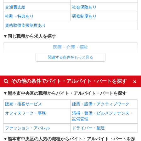
通費全支給(ガソリン代含む)＞
交通費支給
社会保険あり
水前寺駅周辺 ≪車通勤OK≫
社割・特典あり
研修制度あり
詳細を見る
キープ
資格取得支援制度あり
同じ職種から求人を探す
NEW
派遣社員
株式会社kotrio /●KM-H-2117839
医療・介護・福祉
熊本市中央区＊穏やかなデイサービスで生活
介護職・ヘルパー
関連する条件をもっと見る
サポートのお仕事＊
時給1450円〜2062円 ＜日払い有/週払い有/交
同じ特徴から求人を探す
通費全支給(ガソリン代含む)＞
未経験歓迎
ミドル（40代～）活躍中
水前寺駅周辺 ≪車通勤OK≫
その他の条件でバイト・アルバイト・パートを探す
週2～3日勤務OK
深夜
熊本市中央区の職種からバイト・アルバイト・パートを探す
詳細を見る
キープ
交通費支給
社会保険あり
販売・接客サービス
建築・設備・アクティブワーク
NEW
派遣社員
オフィスワーク・事務
清掃・警備・ビルメンテナンス・
株式会社kotrio /●KM-H-2066923
設備管理
熊本市中央区＊グループホームSTAFF＊経験
ファッション・アパレル
不問◎日収1.1万円も可
ドライバー・配達
時給1450円〜2062円 ＜日払い有/週払い有/交
熊本市中央区の人気の職種からバイト・アルバイト・パートを探