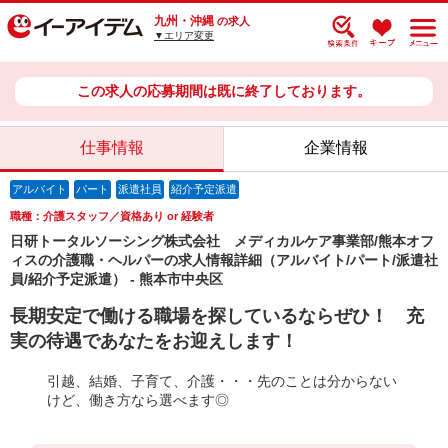
九州・沖縄
の求人
▼エリア変更
この求人の応募期間は既に終了しております。
仕事情報
企業情報
アルバイト
パート
派遣社員
紹介予定派遣
職種：介護スタッフ／資格あり or 経験者
日研トータルソーシング株式会社 メディカルケア事業部/熊本オフ
ィスの介護職・ヘルパーの求人情報詳細（アルバイト/パート/派遣社
員/紹介予定派遣） - 熊本市中央区
長期安定で働ける職場を探しているならぜひ！ 充
実の待遇であなたをお迎えします！
引越、結婚、子育て、介護・・・先のことは分からない
けど、働き方なら選べます◎