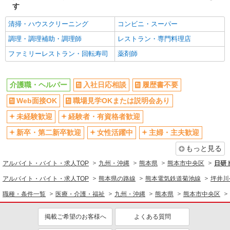
通費全支給(ガソリン代含む)＞
す
熊本市中央区
清掃・ハウスクリーニング
コンビニ・スーパー
詳細を見る
キープ
調理・調理補助・調理師
レストラン・専門料理店
ファミリーレストラン・回転寿司
薬剤師
NEW
派遣社員
株式会社kotrio /●KM-H-2028533
≪熊本市中央区≫日勤のみ＆残業ナシ！お迎
介護職・ヘルパー
入社日応相談
履歴書不要
えに間に合うデイサービス
Web面接OK
職場見学OKまたは説明会あり
時給1450円〜2062円 ＜日払い有/週払い有/交
通費全支給(ガソリン代含む)＞
未経験歓迎
経験者・有資格者歓迎
水前寺駅周辺 ≪車通勤OK≫
新卒・第二新卒歓迎
女性活躍中
主婦・主夫歓迎
もっと見る
詳細を見る
キープ
アルバイト・バイト・求人TOP
九州・沖縄
熊本県
熊本市中央区
日研
NEW
派遣社員
アルバイト・バイト・求人TOP
熊本県の路線
熊本電気鉄道菊池線
坪井川
株式会社kotrio /●KM-H-2159280
職種・条件一覧
医療・介護・福祉
九州・沖縄
熊本県
熊本市中央区
住宅型有料老人ホーム★日払いOKで急な出
費に対応可能＠熊本市中央区
掲載ご希望のお客様へ
よくある質問
時給1450円〜2062円 ＜日払い有/週払い有/交
通費全支給(ガソリン代含む)＞