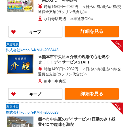
時給1450円〜2062円 ＜日払い有/週払い有/交
通費全支給(ガソリン代含む)＞
水前寺駅周辺 ≪車通勤OK≫
詳細を見る
キープ
NEW
派遣社員
株式会社kotrio /●KM-H-2068443
≪熊本市中央区≫介護の現場で心を燃や
せ！！！デイサービスSTAFF
時給1450円〜2062円 ＜日払い有/週払い有/交
通費全支給(ガソリン代含む)＞
熊本市中央区
詳細を見る
キープ
NEW
派遣社員
株式会社kotrio /●KM-H-2068629
熊本市中央区のデイサービス♪日勤のみ！残
業ゼロで趣味も満喫