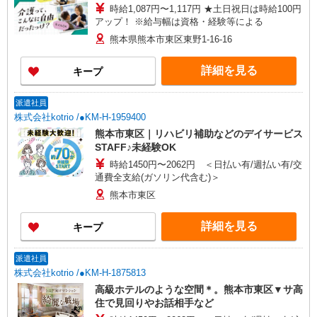
時給1,087円〜1,117円 ★土日祝日は時給100円
アップ！ ※給与幅は資格・経験等による
熊本県熊本市東区東野1-16-16
詳細を見る
キープ
派遣社員
株式会社kotrio /●KM-H-1959400
熊本市東区｜リハビリ補助などのデイサービス
STAFF♪未経験OK
時給1450円〜2062円 ＜日払い有/週払い有/交
通費全支給(ガソリン代含む)＞
熊本市東区
詳細を見る
キープ
派遣社員
株式会社kotrio /●KM-H-1875813
高級ホテルのような空間＊。熊本市東区▼サ高
住で見回りやお話相手など