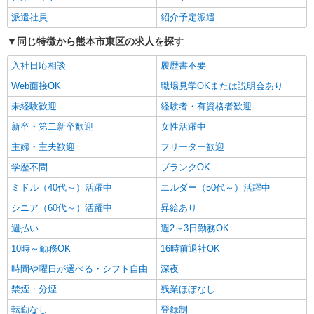
熊本市東区
派遣社員
紹介予定派遣
同じ特徴から熊本市東区の求人を探す
詳細を見る
キープ
入社日応相談
履歴書不要
派遣社員
Web面接OK
職場見学OKまたは説明会あり
株式会社kotrio /●KM-H-2051165
未経験歓迎
経験者・有資格者歓迎
タイパ最強！希望の働き方が叶う有料住宅のス
タッフ★＠熊本市東区
新卒・第二新卒歓迎
女性活躍中
時給1450円〜2062円 ＜日払い有/週払い有/交
主婦・主夫歓迎
フリーター歓迎
通費全支給(ガソリン代含む)＞
学歴不問
ブランクOK
熊本市東区
ミドル（40代～）活躍中
エルダー（50代～）活躍中
詳細を見る
キープ
シニア（60代～）活躍中
昇給あり
週払い
週2～3日勤務OK
派遣社員
株式会社kotrio /●KM-H-2012176
10時～勤務OK
16時前退社OK
熊本市東区｜未経験でも大丈夫◎研修が手厚い
時間や曜日が選べる・シフト自由
深夜
有料住宅の介護♪
禁煙・分煙
残業ほぼなし
時給1450円〜2062円 ＜日払い有/週払い有/交
通費全支給(ガソリン代含む)＞
転勤なし
登録制