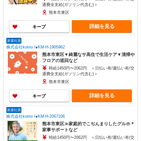
通費全支給(ガソリン代含む)＞
熊本市東区
詳細を見る
キープ
派遣社員
株式会社kotrio /●KM-H-1905962
熊本市東区▼綺麗なサ高住で生活ケア▼清掃や
フロアの巡回など
時給1450円〜2062円 ＜日払い有/週払い有/交
通費全支給(ガソリン代含む)＞
熊本市東区
詳細を見る
キープ
派遣社員
株式会社kotrio /●KM-H-2067106
熊本市東区≫家庭的でこぢんまりしたグルホ＊
家事サポートなど
時給1450円〜2062円 ＜日払い有/週払い有/交