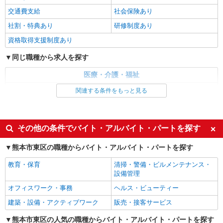
熊本市東区
交通費支給
社会保険あり
社割・特典あり
研修制度あり
詳細を見る
キープ
資格取得支援制度あり
派遣社員
同じ職種から求人を探す
株式会社kotrio /●KM-H-1990165
＜健軍町駅＞障がい児童施設の新規STAFF★
医療・介護・福祉
資格や経験を活かす
介護職・ヘルパー
関連する条件をもっと見る
時給1250円〜 ＜資格や経験に応じて決定/交
通費全支給(ガソリン代含む)＞
同じ特徴から求人を探す
熊本市東区
未経験歓迎
ミドル（40代～）活躍中
その他の条件でバイト・アルバイト・パートを探す
週2～3日勤務OK
深夜
詳細を見る
キープ
熊本市東区の職種からバイト・アルバイト・パートを探す
交通費支給
社会保険あり
派遣社員
教育・保育
清掃・警備・ビルメンテナンス・
株式会社kotrio /●KM-H-2020505
設備管理
熊本市東区★未経験OKの人間関係に悩まない
オフィスワーク・事務
ヘルス・ビューティー
職場へ★サ高住スタッフ
建築・設備・アクティブワーク
販売・接客サービス
時給1450円〜2062円 ＜日払い有/週払い有/交
通費全支給(ガソリン代含む)＞
熊本市東区の人気の職種からバイト・アルバイト・パートを探す