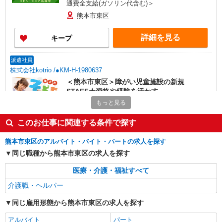
通費全支給(ガソリン代含む)＞
熊本市東区
詳細を見る
キープ
派遣社員
株式会社kotrio /●KM-H-1980637
＜熊本市東区＞障がい児童施設の新規
STAFF★資格や経験を活かす
もっと見る
時給1250円〜 ＜資格や経験に応じて決定/交
通費全支給(ガソリン代含む)＞
このお仕事に関連する条件で探す
熊本市東区
熊本市東区のアルバイト・バイト・パートの求人を探す
詳細を見る
キープ
同じ職種から熊本市東区の求人を探す
派遣社員
医療・介護・福祉すべて
株式会社kotrio /●KM-H-1977604
介護職・ヘルパー
熊本市東区★シニア向け住宅での見守り・生活
サポートなど★
同じ雇用形態から熊本市東区の求人を探す
時給1450円〜2062円 ＜日払い有/週払い有/交
アルバイト
パート
通費全支給(ガソリン代含む)＞