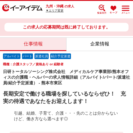
九州・沖縄
の求人
▼エリア変更
この求人の応募期間は既に終了しております。
仕事情報
企業情報
アルバイト
パート
派遣社員
紹介予定派遣
職種：介護スタッフ／資格あり or 経験者
日研トータルソーシング株式会社 メディカルケア事業部/熊本オフ
ィスの介護職・ヘルパーの求人情報詳細（アルバイト/パート/派遣社
員/紹介予定派遣） - 熊本市東区
長期安定で働ける職場を探しているならぜひ！ 充
実の待遇であなたをお迎えします！
引越、結婚、子育て、介護・・・先のことは分からない
けど、働き方なら選べます◎