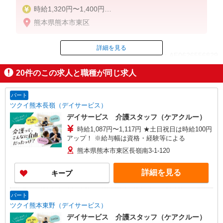
時給1,320円〜1,400円
熊本県熊本市東区
◆無資格・経験者：時給1,320円〜
◆初任者研修・未経験：時給1,320円〜
◆初任者研修・経験者：時給1,350円〜
詳細を見る
ID：AE0626556829
◆介護福祉士：時給1,400円〜
20
件のこの求人と職種が同じ求人
※経験者は3ヶ月以上
掲載期間終了
※給与幅は経験・能力による
パート
★週払いOK（規定あり）
ツクイ熊本長嶺（デイサービス）
デイサービス 介護スタッフ（ケアクルー）
時給1,087円〜1,117円 ★土日祝日は時給100円
アップ！ ※給与幅は資格・経験等による
熊本県熊本市東区長嶺南3-1-120
詳細を見る
キープ
パート
ツクイ熊本東野（デイサービス）
デイサービス 介護スタッフ（ケアクルー）