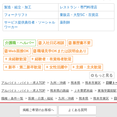
熊本市東区
製造・組立・加工
レストラン・専門料理店
詳細を見る
キープ
フォークリフト
量販店・大型SC・百貨店
サービス提供責任者・ソーシャル
薬剤師
派遣社員
ワーカー
株式会社kotrio /●KM-H-1896422
熊本市東区＠有料老人ホーム◎上質な支援、納
得の報酬、充実研修♪
介護職・ヘルパー
入社日応相談
履歴書不要
時給1450円〜2062円 ＜日払い有/週払い有/交
Web面接OK
職場見学OKまたは説明会あり
通費全支給(ガソリン代含む)＞
未経験歓迎
経験者・有資格者歓迎
熊本市東区
新卒・第二新卒歓迎
女性活躍中
主婦・主夫歓迎
詳細を見る
キープ
もっと見る
アルバイト・バイト・求人TOP
九州・沖縄
熊本県
熊本市東区
日研ト
派遣社員
株式会社kotrio /●KM-H-2094018
アルバイト・バイト・求人TOP
熊本県の路線
ＪＲ豊肥本線
東海学園前駅
＼健康的に働こう／利用者さんと一緒に体操や
職種・条件一覧
医療・介護・福祉
九州・沖縄
熊本県
熊本市東区
日
リハビリサポート等
時給1450円〜2062円 ＜日払い有/週払い有/交
掲載ご希望のお客様へ
よくある質問
通費全支給(ガソリン代含む)＞
熊本市東区