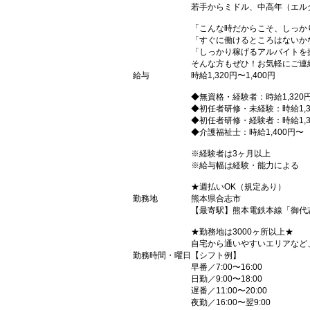
若手からミドル、中高年（エル
「こんな時だからこそ、しっか
「すぐに働けるところはないか
「しっかり稼げるアルバイトを
そんな方もぜひ！お気軽にご連
給与
時給1,320円〜1,400円
◆無資格・経験者：時給1,320
◆初任者研修・未経験：時給1,3
◆初任者研修・経験者：時給1,3
◆介護福祉士：時給1,400円〜
※経験者は3ヶ月以上
※給与幅は経験・能力による
★週払いOK（規定あり）
勤務地
熊本県合志市
【最寄駅】熊本電鉄本線「御代
★勤務地は3000ヶ所以上★
自宅から通いやすいエリアなど
勤務時間・曜日
【シフト例】
早番／7:00〜16:00
日勤／9:00〜18:00
遅番／11:00〜20:00
夜勤／16:00〜翌9:00