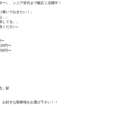
ダー）、シニア世代まで幅広く活躍中！
り稼いでおきたい！」
な…」
探してる。」
絡ください♪
円〜
20円〜
50円〜
志」駅
、お好きな勤務地をお選び下さい！！