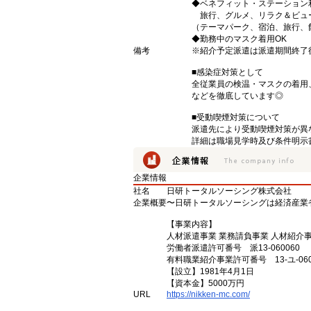
◆ベネフィット・ステーション
旅行、グルメ、リラク＆ビュ
（テーマパーク、宿泊、旅行、
◆勤務中のマスク着用OK
備考
※紹介予定派遣は派遣期間終了
■感染症対策として
全従業員の検温・マスクの着用
などを徹底しています◎
■受動喫煙対策について
派遣先により受動喫煙対策が異
詳細は職場見学時及び条件明示
企業情報
社名
日研トータルソーシング株式会社
企業概要
〜日研トータルソーシングは経済産業
【事業内容】
人材派遣事業 業務請負事業 人材紹介
労働者派遣許可番号 派13-060060
有料職業紹介事業許可番号 13-ユ-060
【設立】1981年4月1日
【資本金】5000万円
URL
https://nikken-mc.com/