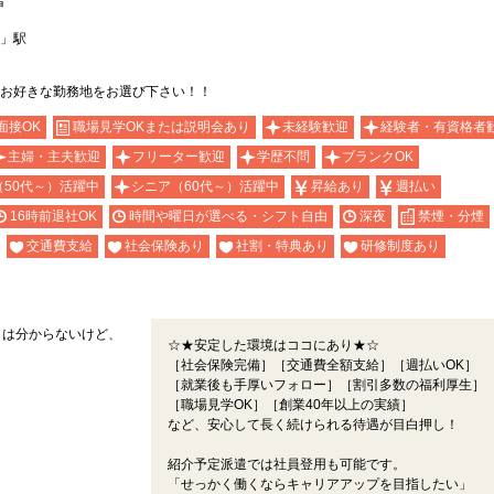
者
」駅
お好きな勤務地をお選び下さい！！
面接OK
職場見学OKまたは説明会あり
未経験歓迎
経験者・有資格者
主婦・主夫歓迎
フリーター歓迎
学歴不問
ブランクOK
（50代～）活躍中
シニア（60代～）活躍中
昇給あり
週払い
16時前退社OK
時間や曜日が選べる・シフト自由
深夜
禁煙・分煙
交通費支給
社会保険あり
社割・特典あり
研修制度あり
とは分からないけど、
☆★安定した環境はココにあり★☆
［社会保険完備］［交通費全額支給］［週払いOK］
［就業後も手厚いフォロー］［割引多数の福利厚生］
［職場見学OK］［創業40年以上の実績］
など、安心して長く続けられる待遇が目白押し！
紹介予定派遣では社員登用も可能です。
「せっかく働くならキャリアアップを目指したい」