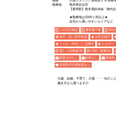
職種
介護スタッフ／資格あり or 経験
勤務地
熊本県合志市
【最寄駅】熊本電鉄本線「御代志
★勤務地は3000ヶ所以上★
自宅から通いやすいエリアなど、
入社日応相談
履歴書不要
Web
新卒・第二新卒歓迎
女性活躍中
ミドル（40代～）活躍中
エルダー
週2～3日勤務OK
10時～勤務OK
残業ほぼなし
転勤なし
登録制
資格取得支援制度あり
引越、結婚、子育て、介護・・・先のこ
働き方なら選べます◎