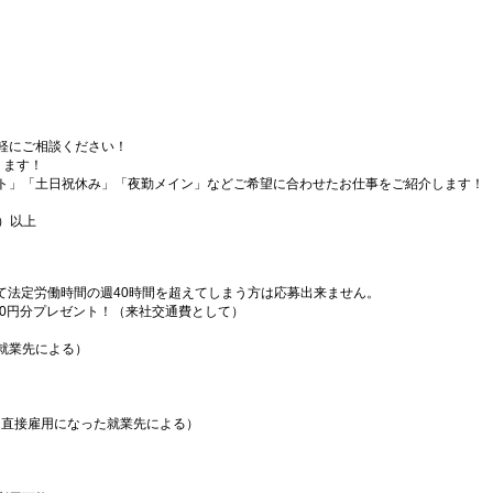
軽にご相談ください！
ります！
ト」「土日祝休み」「夜勤メイン」などご希望に合わせたお仕事をご紹介します！
）以上
）
て法定労働時間の週40時間を超えてしまう方は応募出来ません。
000円分プレゼント！（来社交通費として）
就業先による）
（直接雇用になった就業先による）