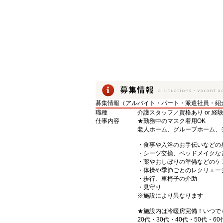
募集情報（アルバイト・パート・派遣社員・紹
職種
介護スタッフ／資格あり or 経
仕事内容
★勤務中のマスク着用OK
老人ホーム、グループホーム、
・食事や入浴のお手伝いなどの
・シーツ交換、ベッドメイクな
・薬やおしぼりの準備などのケ
・体操や季節ごとのレクリエー
・歩行、車椅子の介助
・見守り
※施設により異なります
★施設内は冷暖房完備！いつで
20代・30代・40代・50代・60