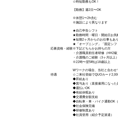
☆時短勤務もOK！
【勤務】週2日〜OK
※休憩1〜2h含む
※施設により異なります
★自己申告シフト
★勤務時間・曜日・開始日お気
★短期2ヶ月からのお仕事もあ
★「オープニング」「固定シフ
応募資格・経験
※下記どちらかお持ちの方
・介護職員初任者研修（HH2級
・介護職のご経験（3ヶ月以上
※22時〜翌5時は18歳以上
Wワークの場合、当社と合わせ
待遇
☆ご来社登録でQUOカード2,
◆昇給あり
◆賞与あり（直接雇用になった
◆週払いOK
◆有給休暇あり
◆交通費全額支給
◆自転車・車・バイク通勤OK
◆社会保険完備
◆研修制度あり
◆社員登用（紹介予定派遣）