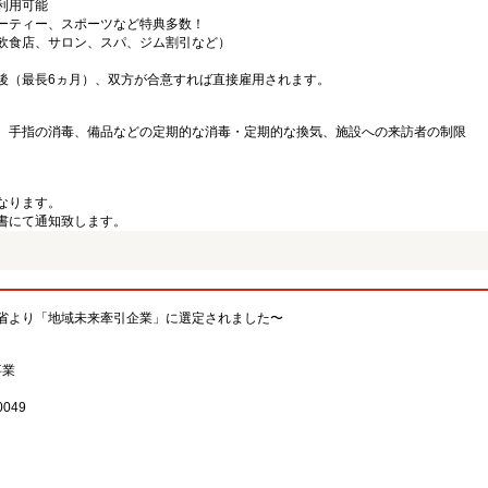
利用可能
ーティー、スポーツなど特典多数！
飲食店、サロン、スパ、ジム割引など）
後（最長6ヵ月）、双方が合意すれば直接雇用されます。
、手指の消毒、備品などの定期的な消毒・定期的な換気、施設への来訪者の制限
なります。
書にて通知致します。
省より「地域未来牽引企業」に選定されました〜
事業
049