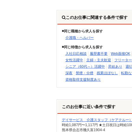
このお仕事に関連する条件で探す
同じ職種から求人を探す
介護職・ヘルパー
同じ特徴から求人を探す
入社日応相談
履歴書不要
Web面接OK
女性活躍中
主婦・主夫歓迎
フリーター
シニア（60代～）活躍中
昇給あり
週
深夜
禁煙・分煙
残業ほぼなし
転勤な
資格取得支援制度あり
このお仕事に近い条件で探す
デイサービス 介護スタッフ（ケアクルー
時給1,087円〜1,117円 ★土日祝日は時
熊本県合志市幾久富1904-4