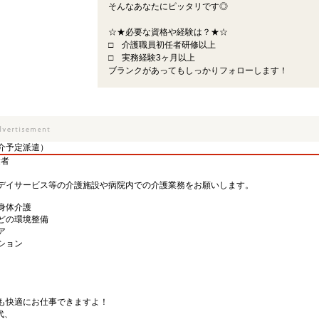
そんなあなたにピッタリです◎
☆★必要な資格や経験は？★☆
□ 介護職員初任者研修以上
□ 実務経験3ヶ月以上
ブランクがあってもしっかりフォローします！
介予定派遣）
験者
デイサービス等の介護施設や病院内での介護業務をお願いします。
身体介護
どの環境整備
ア
ション
も快適にお仕事できますよ！
代、