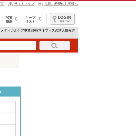
質問
サイトマップ
掲載ご希望のお客様へ
閲覧
キープ
0
0
履歴
リスト
ログイン
 メディカルケア事業部/熊本オフィスの求人情報詳
ら