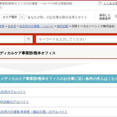
よくある
業部/熊本オフィスの介護職・ヘルパーの求人情報詳細 -
ム
保存した
0
エリア選択
「あなたの街」のお仕事が探せる求人サイト
検索条件
本県
>
合志市
>
合志市の介護職・ヘルパー
>
御代志駅
> 日研トータルソーシング株式会社
ディカルケア事業部/熊本オフィス
メディカルケア事業部/熊本オフィスのお仕事に近い条件の求人はこち
合志市のアルバイト
御代志駅のアルバイト
合志市の介護職 有資格（施設介護）のアルバイト