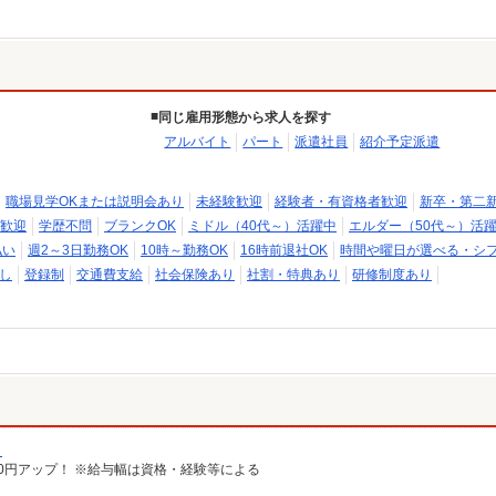
同じ雇用形態から求人を探す
アルバイト
パート
派遣社員
紹介予定派遣
職場見学OKまたは説明会あり
未経験歓迎
経験者・有資格者歓迎
新卒・第二
歓迎
学歴不問
ブランクOK
ミドル（40代～）活躍中
エルダー（50代～）活
払い
週2～3日勤務OK
10時～勤務OK
16時前退社OK
時間や曜日が選べる・シ
し
登録制
交通費支給
社会保険あり
社割・特典あり
研修制度あり
）
給100円アップ！ ※給与幅は資格・経験等による