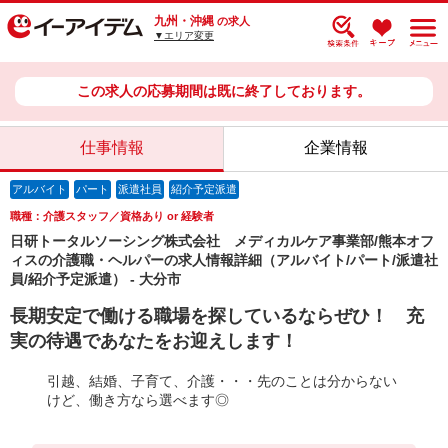
九州・沖縄
の求人
▼エリア変更
この求人の応募期間は既に終了しております。
仕事情報
企業情報
アルバイト
パート
派遣社員
紹介予定派遣
職種：介護スタッフ／資格あり or 経験者
日研トータルソーシング株式会社 メディカルケア事業部/熊本オフ
ィスの介護職・ヘルパーの求人情報詳細（アルバイト/パート/派遣社
員/紹介予定派遣） - 大分市
長期安定で働ける職場を探しているならぜひ！ 充
実の待遇であなたをお迎えします！
引越、結婚、子育て、介護・・・先のことは分からない
けど、働き方なら選べます◎