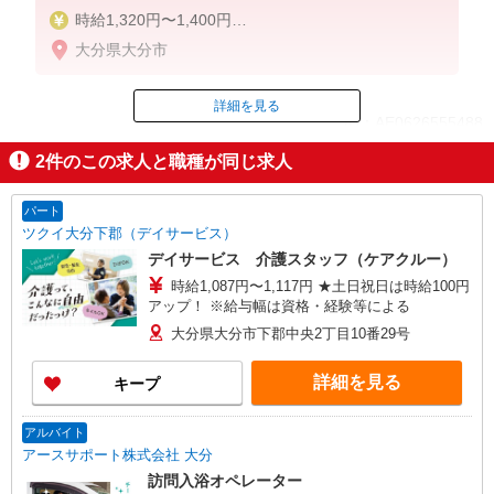
時給1,320円〜1,400円
大分県大分市
◆無資格・経験者：時給1,320円〜
◆初任者研修・未経験：時給1,320円〜
◆初任者研修・経験者：時給1,350円〜
詳細を見る
ID：AE0626555488
◆介護福祉士：時給1,400円〜
2
件のこの求人と職種が同じ求人
※経験者は3ヶ月以上
掲載期間終了
※給与幅は経験・能力による
パート
★週払いOK（規定あり）
ツクイ大分下郡（デイサービス）
デイサービス 介護スタッフ（ケアクルー）
時給1,087円〜1,117円 ★土日祝日は時給100円
アップ！ ※給与幅は資格・経験等による
大分県大分市下郡中央2丁目10番29号
詳細を見る
キープ
アルバイト
アースサポート株式会社 大分
訪問入浴オペレーター