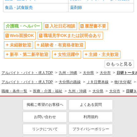
食品・試食販売
薬剤師
介護職・ヘルパー
入社日応相談
履歴書不要
Web面接OK
職場見学OKまたは説明会あり
未経験歓迎
経験者・有資格者歓迎
新卒・第二新卒歓迎
女性活躍中
主婦・主夫歓迎
もっと見る
アルバイト・バイト・求人TOP
九州・沖縄
大分県
大分市
日研トータ
アルバイト・バイト・求人TOP
大分県の路線
ＪＲ日豊本線
牧(大分)駅
職種・条件一覧
医療・介護・福祉
九州・沖縄
大分県
大分市
日研ト
掲載ご希望のお客様へ
よくある質問
お問い合わせ
利用規約
リンクについて
プライバシーポリシー