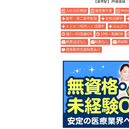
【最寄駅】JR篠栗線
入社日応相談
履歴書不要
Web
新卒・第二新卒歓迎
女性活躍中
ミドル（40代～）活躍中
エルダー
週2～3日勤務OK
10時～勤務OK
残業ほぼなし
転勤なし
登録制
資格取得支援制度あり