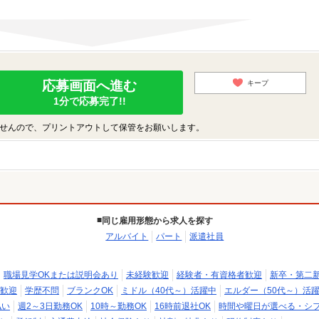
応募画面へ進む
キープ
1分で応募完了!!
せんので、プリントアウトして保管をお願いします。
同じ雇用形態から求人を探す
アルバイト
パート
派遣社員
職場見学OKまたは説明会あり
未経験歓迎
経験者・有資格者歓迎
新卒・第二
歓迎
学歴不問
ブランクOK
ミドル（40代～）活躍中
エルダー（50代～）活
払い
週2～3日勤務OK
10時～勤務OK
16時前退社OK
時間や曜日が選べる・シ