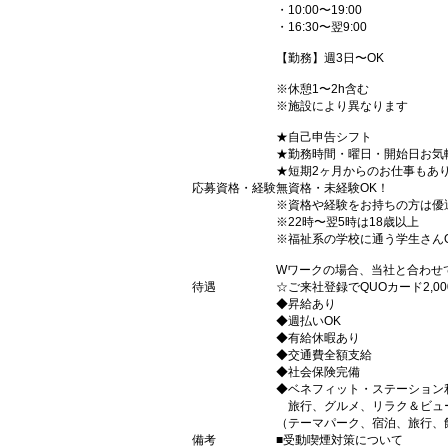
・10:00〜19:00
・16:30〜翌9:00
【勤務】週3日〜OK
※休憩1〜2h含む
※施設により異なります
★自己申告シフト
★勤務時間・曜日・開始日お気
★短期2ヶ月からのお仕事もあ
応募資格・経験
無資格・未経験OK！
※資格や経験をお持ちの方は優
※22時〜翌5時は18歳以上
※福祉系の学校に通う学生さん
Wワークの場合、当社と合わせ
待遇
☆ご来社登録でQUOカード2,
◆昇給あり
◆週払いOK
◆有給休暇あり
◆交通費全額支給
◆社会保険完備
◆ベネフィット・ステーション
旅行、グルメ、リラク＆ビュ
（テーマパーク、宿泊、旅行、
備考
■受動喫煙対策について