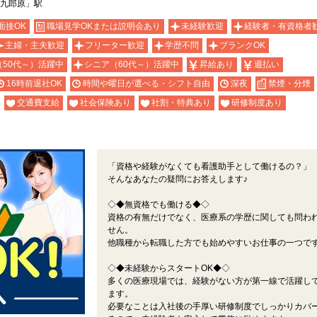
「九郎原」駅
面接OK
職場見学OKまたは説明会あり
未経験歓迎
経験者・有資格者
主婦・主夫歓迎
フリーター歓迎
学歴不問
ブランクOK
（50代～）活躍中
シニア（60代～）活躍中
昇給あり
週払い
16時前退社OK
時間や曜日が選べる・シフト自由
深夜
禁煙・分煙
交通費支給
社会保険あり
社割・特典あり
研修制度あり
「資格や経験がなくても看護助手として働けるの？」
そんなあなたの疑問にお答えします♪
◇◆無資格でも働ける◆◇
資格の有無だけでなく、医療系の学歴に関しても問わ
せん。
他職種から転職した方でも始めやすいお仕事の一つで
◇◆未経験からスタートOK◆◇
多くの医療現場では、経験がない方が第一線で活躍し
ます。
必要なことは入社後の手厚い研修制度でしっかりカバ