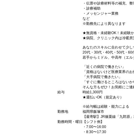
・伝票や診療材料等の補充、整
・診療補助
・メッセンジャー業務
など
※勤務先により異なります
★無資格・未経験OK！未経験
★病院、クリニック内は冷暖房
あなたのスキルに合わせて少し
20代・30代・40代・50代・60
若手からミドル、中高年（エル
「近くの病院で働きたい」
「資格はないけど医療業界のお
「大手病院で働きたい」
「すぐに働けるところはないか
そんな方もぜひ！お気軽にご連
給与
時給1,300円
★週払いOK（規定あり）
※給与幅は経験・能力による
勤務地
福岡県飯塚市
【最寄駅】JR篠栗線「九郎原」
勤務時間・曜日
【シフト例】
・7:00〜16:00
・8:30〜17:30