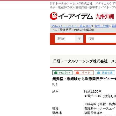
日研トータルソーシング株式会社 メディカルケア
助手・助産師の求人情報詳細 - 飯塚市｜バイト・
九州・沖縄
アルバイト・バイト・求人TOP
>
九州・沖縄
>
福
ィス【看護助手】の求人情報詳細
勤務地
職種
日研トータルソーシング株式会社 メ
アルバイト
パート
派遣社員
無資格・未経験から医療業界デビュー
K！
給与
時給1,300円
★週払いOK（規定あ
※給与幅は経験・能力
職種
看護助手（ナースエイ
勤務地
福岡県飯塚市