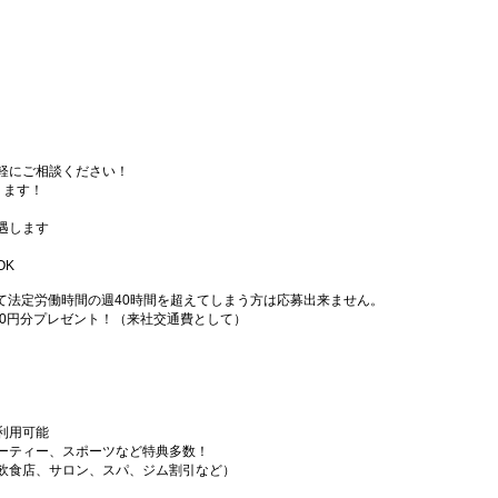
軽にご相談ください！
ります！
遇します
OK
て法定労働時間の週40時間を超えてしまう方は応募出来ません。
000円分プレゼント！（来社交通費として）
利用可能
ーティー、スポーツなど特典多数！
飲食店、サロン、スパ、ジム割引など）