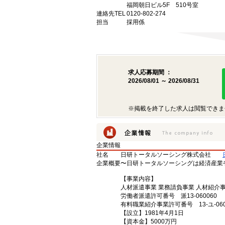
福岡朝日ビル5F 510号室
連絡先TEL
0120-802-274
担当
採用係
求人応募期間 ：
2026/08/01 ～ 2026/08/31
※掲載を終了した求人は閲覧できま
企業情報
社名
日研トータルソーシング株式会社
企業概要
〜日研トータルソーシングは経済産業
【事業内容】
人材派遣事業 業務請負事業 人材紹介
労働者派遣許可番号 派13-060060
有料職業紹介事業許可番号 13-ユ-060
【設立】1981年4月1日
【資本金】5000万円