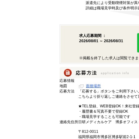
派遣先により受動喫煙対策が異
詳細は職場見学時及び条件明示
求人応募期間 ：
2026/08/01 ～ 2026/08/31
※掲載を終了した求人は閲覧できま
応募情報
地図
面接場所
応募方法
「応募する」ボタンをご利用下さい
こちらより折り返しご連絡をさせて
★TEL登録、WEB登録OK！来社登
・履歴書＆写真不要で登録OK
・職場見学することも可能です
連絡先住所
日研メディカルケア 博多オフィス
〒812-0011
福岡県福岡市博多区博多駅前2-1-1