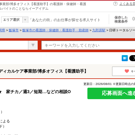
よくある
事業部/博多オフィス【看護助手】の看護師・保健師・看護
アルバイトのことならイーアイデム
保存した
0
エリア選択
「あなたの街」のお仕事が探せる求人サイト
検索条件
岡県
>
飯塚市
>
飯塚市の看護師・保健師・看護助手・助産師
>
九郎原駅
> 日研トータルソ
ディカルケア事業部/博多オフィス【看護助手】
キ
更新日：2026/08/01 ※更新日時点
★ 家チカ／週3／短期…などの相談O
応募画面へ進
り）
による
ド）