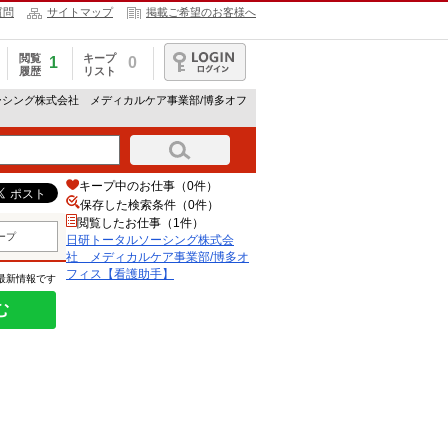
質問
サイトマップ
掲載ご希望のお客様へ
閲覧
キープ
1
0
履歴
リスト
ログイン
ーシング株式会社 メディカルケア事業部/博多オフ
キープ中のお仕事（0件）
保存した検索条件（
0
件）
閲覧したお仕事（1件）
ープ
日研トータルソーシング株式会
社 メディカルケア事業部/博多オ
フィス【看護助手】
の最新情報です
む