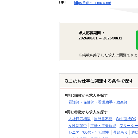
URL
https://nikken-mc.com/
求人応募期間 ：
2026/08/01 ～ 2026/08/31
※掲載を終了した求人は閲覧できま
このお仕事に関連する条件で探す
同じ職種から求人を探す
看護師・保健師・看護助手・助産師
同じ特徴から求人を探す
入社日応相談
履歴書不要
Web面接OK
女性活躍中
主婦・主夫歓迎
フリーター
シニア（60代～）活躍中
昇給あり
週