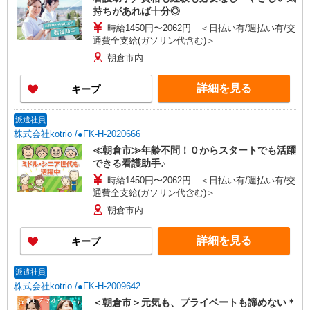
持ちがあれば十分◎
時給1450円〜2062円 ＜日払い有/週払い有/交
通費全支給(ガソリン代含む)＞
朝倉市内
詳細を見る
キープ
派遣社員
株式会社kotrio /●FK-H-2020666
≪朝倉市≫年齢不問！０からスタートでも活躍
できる看護助手♪
時給1450円〜2062円 ＜日払い有/週払い有/交
通費全支給(ガソリン代含む)＞
朝倉市内
詳細を見る
キープ
派遣社員
株式会社kotrio /●FK-H-2009642
＜朝倉市＞元気も、プライベートも諦めない＊