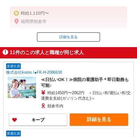
時給1,110円〜
福岡県朝倉市
詳細を見る
ID：AE0625535910
11
件のこの求人と職種が同じ求人
掲載期間終了
派遣社員
株式会社kotrio /●FK-H-2086630
≪日払いOK！≫病院の看護助手＊即日勤務も
可能♪
時給1450円〜2062円 ＜日払い有/週払い有/交
通費全支給(ガソリン代含む)＞
朝倉市内
詳細を見る
キープ
派遣社員