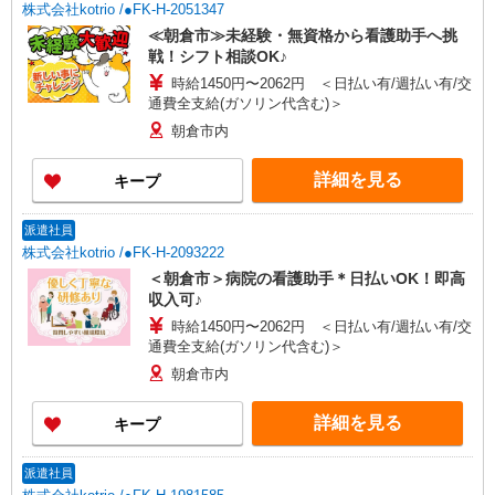
株式会社kotrio /●FK-H-2051347
≪朝倉市≫未経験・無資格から看護助手へ挑
戦！シフト相談OK♪
時給1450円〜2062円 ＜日払い有/週払い有/交
通費全支給(ガソリン代含む)＞
朝倉市内
詳細を見る
キープ
派遣社員
株式会社kotrio /●FK-H-2093222
＜朝倉市＞病院の看護助手＊日払いOK！即高
収入可♪
時給1450円〜2062円 ＜日払い有/週払い有/交
通費全支給(ガソリン代含む)＞
朝倉市内
詳細を見る
キープ
派遣社員