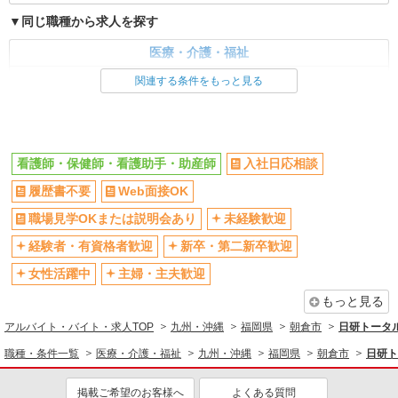
同じ職種から求人を探す
医療・介護・福祉
看護師・保健師・看護助手・助産師
関連する条件をもっと見る
同じ特徴から求人を探す
未経験歓迎
ミドル（40代～）活躍中
看護師・保健師・看護助手・助産師
入社日応相談
交通費支給
社会保険あり
履歴書不要
Web面接OK
職場見学OKまたは説明会あり
未経験歓迎
経験者・有資格者歓迎
新卒・第二新卒歓迎
女性活躍中
主婦・主夫歓迎
もっと見る
アルバイト・バイト・求人TOP
九州・沖縄
福岡県
朝倉市
日研トータ
職種・条件一覧
医療・介護・福祉
九州・沖縄
福岡県
朝倉市
日研ト
掲載ご希望のお客様へ
よくある質問