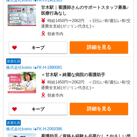
株式会社kotrio /●FK-H-1981585
甘木駅｜看護師さんのサポートスタッフ募集♪
医療行為なし
時給1450円〜2062円 ＜日払い有/週払い有/交
通費全支給(ガソリン代含む)＞
朝倉市内
詳細を見る
キープ
派遣社員
株式会社kotrio /●FK-H-1880081
＜甘木駅＞綺麗な病院の看護助手
時給1450円〜2062円 ＜日払い有/週払い有/交
通費全支給(ガソリン代含む)＞
朝倉市内
詳細を見る
キープ
派遣社員
株式会社kotrio /●FK-H-2069386
看護助手／資格も経験も必要なし＊やさしい気