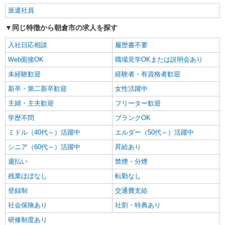
やすい環境♪
派遣社員
時給1450円〜2062円 ＜日払い有/週払い有/交
通費全支給(ガソリン代含む)＞
同じ特徴から朝倉市の求人を探す
朝倉市内
入社日応相談
履歴書不要
詳細を見る
キープ
Web面接OK
職場見学OKまたは説明会あり
未経験歓迎
経験者・有資格者歓迎
業務委託
新卒・第二新卒歓迎
女性活躍中
SOMPOヘルスサポート株式会社 全支援対応コース
保健師・管理栄養士 特定保健指導
主婦・主夫歓迎
フリーター歓迎
報酬：出来高制 報酬額（消費税抜き）： ・事
学歴不問
ブランクOK
業所一括面談(対面) 1日：10,000円〜14,716円 ・
個別訪問(対面) 1件：4,286円〜5,239円 ・遠隔面
ミドル（40代～）活躍中
エルダー（50代～）活躍中
【活動エリア】福岡県朝倉市及びその周辺
談 1件：1,500〜1,691円 ・電話支援 1件：
シニア（60代～）活躍中
昇給あり
1,000円〜1,429円 ・ICTメール支援 1件：500円
詳細を見る
キープ
※上記金額に消費税を加えた金額をお支払いいた
週払い
禁煙・分煙
します ※交通費・電話代は弊社負担。その他、支
残業ほぼなし
転勤なし
援内容により細則あり。
登録制
交通費支給
社会保険あり
社割・特典あり
研修制度あり