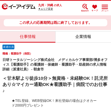
九州・沖縄
の求人
▼エリア変更
この求人の応募期間は既に終了しております。
仕事情報
企業情報
派遣社員
職種：看護助手（病院）
日研トータルソーシング株式会社 メディカルケア事業部/博多オフ
ィス【看護助手】の看護師・保健師・看護助手・助産師の求人情報
詳細（派遣社員） - 朝倉市
＜甘木駅より徒歩10分＞無資格・未経験OK！託児所
あり☆マイカー通勤OK★看護助手｜病院でのお仕事
♪
★TEL登録、WEB登録OK！来社登録の場合はクオカー
ド2000円プレゼント