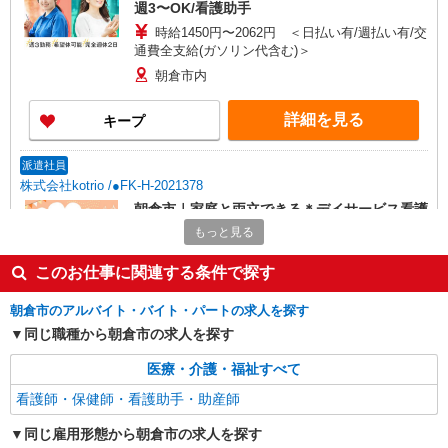
週3〜OK/看護助手
時給1450円〜2062円 ＜日払い有/週払い有/交
通費全支給(ガソリン代含む)＞
朝倉市内
詳細を見る
キープ
派遣社員
株式会社kotrio /●FK-H-2021378
朝倉市｜家庭と両立できる＊デイサービス看護
師【夜勤なし】
もっと見る
時給2000円〜2500円 ＜日払い有/週払い有/交
通費全支給(ガソリン代含む)＞
このお仕事に関連する条件で探す
朝倉市内
朝倉市のアルバイト・バイト・パートの求人を探す
同じ職種から朝倉市の求人を探す
詳細を見る
キープ
医療・介護・福祉すべて
派遣社員
看護師・保健師・看護助手・助産師
株式会社kotrio /●FK-H-2021600
≪朝倉市／看護助手≫子育て世代活躍中！働き
同じ雇用形態から朝倉市の求人を探す