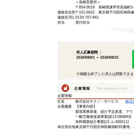
＜長崎営業所＞
〒854-0016 長崎県諫早市高城町5
連絡先住所
〒101-0022 東京都千代田区神田
連絡先TEL
0120-707-942
担当
受付担当
求人応募期間 ：
2026/08/01 ～ 2026/08/31
※掲載を終了した求人は閲覧できま
企業情報
社名
株式会社テクノ・サービス
株式
企業概要
【事業内容】
製造業務派遣、紹介予定派遣、アウ
一般労働者派遣事業[派13-080693]
有料職業紹介事業[13-ユ-300011]
本社所在地
東京都千代田区神田練塀町85番地 