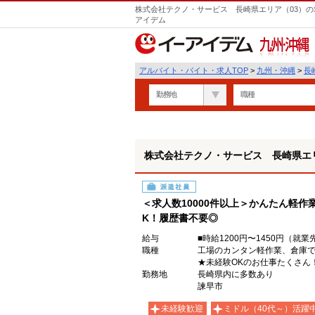
株式会社テクノ・サービス 長崎県エリア（03）の
アイデム
九州・沖縄
アルバイト・バイト・求人TOP
>
九州・沖縄
>
長
勤務地
職種
株式会社テクノ・サービス 長崎県エリ
派遣社員
＜求人数10000件以上＞かんたん軽作
K！履歴書不要◎
給与
■時給1200円〜1450円（
職種
工場のカンタン軽作業、倉庫
★未経験OKのお仕事たくさん
勤務地
長崎県内に多数あり
諫早市
未経験歓迎
ミドル（40代～）活躍