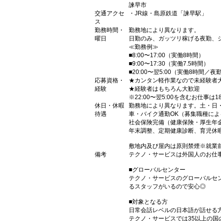
諫早市
交通アクセ
・JR線・島原鉄道「諫早駅」
ス
勤務時間・
勤務地により異なります。
曜日
日勤のみ、ガッツリ稼げる夜勤、
≪勤務例≫
■8:00〜17:00（実働8時間）
■9:00〜17:30（実働7.5時間）
■20:00〜翌5:00（実働8時間／夜
応募資格・
★カンタン軽作業なので未経験者
経験
★経験者はもちろん大歓迎
※22:00〜翌5:00を含むお仕事は
休日・休暇
勤務地により異なります。土・日
待遇
車・バイク通勤OK（募集職種に
社会保険完備（健康保険・厚生年
年末調整、定期健康診断、育児休
敷地内及び屋内は原則禁煙※就業
備考
テクノ・サービスは外国人のお仕
■グローバルセンター
テクノ・サービスのグローバルセ
るスタッフがいるので安心◎
■対象となる方
日常会話レベルの日本語が話せる
テクノ・サービスでは35以上の