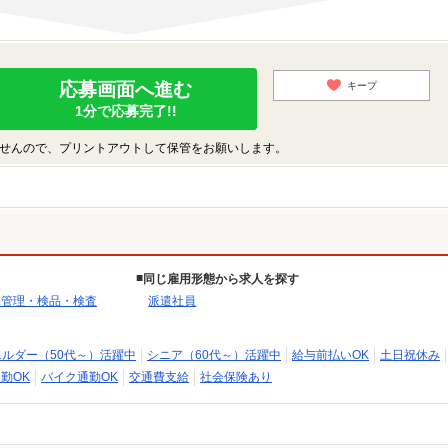
応募画面へ進む
キープ
1分で応募完了!!
せんので、プリントアウトして保管をお願いします。
同じ雇用形態から求人を探す
品管理・検品・検査
派遣社員
エルダー（50代～）活躍中
シニア（60代～）活躍中
給与前払いOK
土日祝休み
勤OK
バイク通勤OK
交通費支給
社会保険あり