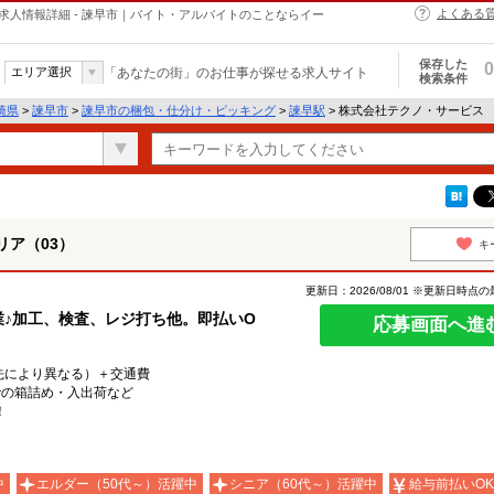
よくある
求人情報詳細 - 諫早市｜バイト・アルバイトのことならイー
保存した
0
エリア選択
「あなたの街」のお仕事が探せる求人サイト
検索条件
崎県
>
諫早市
>
諫早市の梱包・仕分け・ピッキング
>
諫早駅
> 株式会社テクノ・サービス
ア（03）
キ
更新日：2026/08/01 ※更新日時点
業♪加工、検査、レジ打ち他。即払いO
応募画面へ進
就業先により異なる）＋交通費
での箱詰め・入出荷など
！
中
エルダー（50代～）活躍中
シニア（60代～）活躍中
給与前払いOK