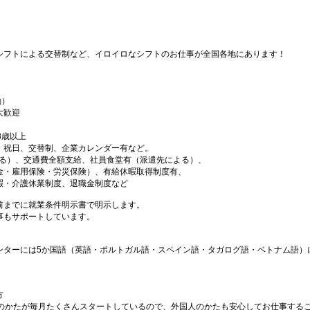
シフトによる交替制など、イロイロなシフトのお仕事が全国各地にあります！
勤）
大歓迎
18歳以上
・祝日、交替制、企業カレンダー有など。
よる）、交通費全額支給、社員食堂有（派遣先による）、
金・雇用保険・労災保険）、有給休暇取得制度有、
暇・介護休業制度、退職金制度など
前までに就業条件明示書で明示します。
事もサポートしています。
ンターには5か国語（英語・ポルトガル語・スペイン語・タガログ語・ベトナム語）
方
国のかたが毎月たくさんスタートしているので、外国人のかたも安心してお仕事する