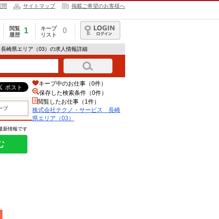
質問
サイトマップ
掲載ご希望のお客様へ
閲覧
キープ
1
0
履歴
リスト
ログイン
 長崎県エリア（03）の求人情報詳細
キープ中のお仕事（0件）
保存した検索条件（
0
件）
閲覧したお仕事（1件）
ープ
株式会社テクノ・サービス 長崎
県エリア（03）
の最新情報です
む