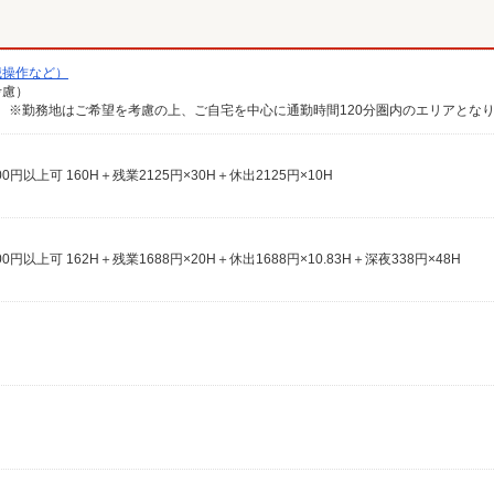
械操作など）
考慮）
0円以上可 160H＋残業2125円×30H＋休出2125円×10H
0円以上可 162H＋残業1688円×20H＋休出1688円×10.83H＋深夜338円×48H