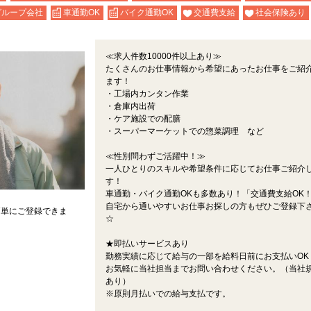
グループ会社
車通勤OK
バイク通勤OK
交通費支給
社会保険あり
≪求人件数10000件以上あり≫
たくさんのお仕事情報から希望にあったお仕事をご紹
ます！
・工場内カンタン作業
・倉庫内出荷
・ケア施設での配膳
・スーパーマーケットでの惣菜調理 など
≪性別問わずご活躍中！≫
一人ひとりのスキルや希望条件に応じてお仕事ご紹介
す！
車通勤・バイク通勤OKも多数あり！「交通費支給OK
自宅から通いやすいお仕事お探しの方もぜひご登録下
簡単にご登録できま
☆
★即払いサービスあり
勤務実績に応じて給与の一部を給料日前にお支払いOK
お気軽に当社担当までお問い合わせください。（当社
あり）
※原則月払いでの給与支払です。