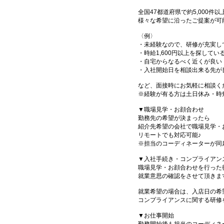
全国47都道府県で約5,000
様々な希望に沿ったご提案が可
〈例〉
・未経験なので、研修が充実し
・時給1,600円以上を探してい
・自宅からなるべく近くが良い
・入社開始日を相談出来る先が
など、面接時にお気軽に相談く
※経験が有る方は土日休み・時
▼職場見学・お顔合わせ
勤務先の希望が決まったら
紹介先希望の会社で職場見学・
リモートでも対応可能♪
※担当のコーディネーターが同
▼入社手続き・コンプライアン
職場見学・お顔合わせを行った
就業意思の確認をさせて頂きま
就業希望の場合は、入店日の希
コンプライアンスに関する研修
▼お仕事開始