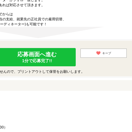
ーターがフォロー致します。
あれば対応させて頂きます。
でからは
当の支給、就業先の正社員での雇用切替、
ーディネーター)も可能です！
応募画面へ進む
キープ
1分で応募完了!!
せんので、プリントアウトして保管をお願いします。
♪
00）