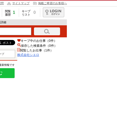
質問
サイトマップ
掲載ご希望のお客様へ
閲覧
キープ
1
0
履歴
リスト
ログイン
報詳細
キープ中のお仕事（0件）
保存した検索条件（
0
件）
閲覧したお仕事（1件）
ープ
株式会社シエロ
の最新情報です
む