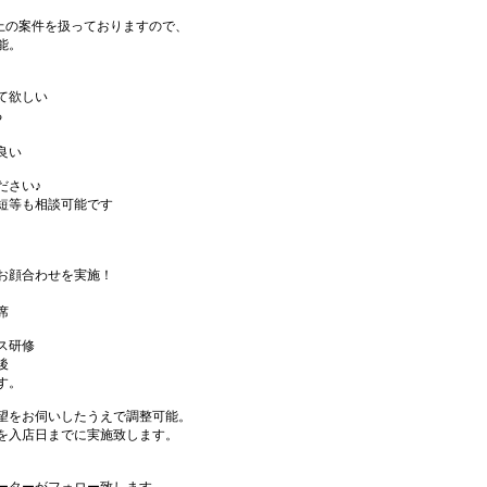
件以上の案件を扱っておりますので、
能。
て欲しい
る
良い
ださい♪
短等も相談可能です
お顔合わせを実施！
席
ス研修
後
す。
望をお伺いしたうえで調整可能。
を入店日までに実施致します。