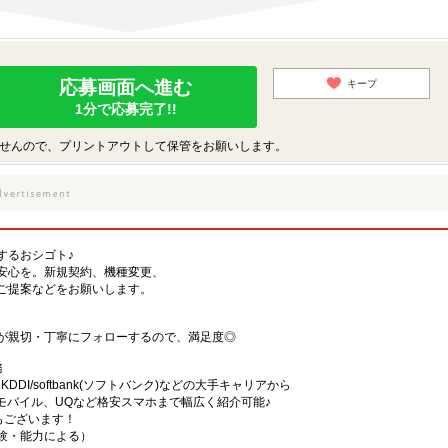
応募画面へ進む
キープ
1分で応募完了!!
せんので、プリントアウトして保管をお願いします。
するおシゴト♪
安心を。新規契約、機種変更、
ご提案などをお願いします。
が親切・丁寧にフォローするので、満足度◎
務
)・KDDI/softbank(ソフトバンク)などの大手キャリアから
、楽天モバイル、UQなど格安スマホまで幅広く紹介可能♪
舗もございます！
（経験・能力による）