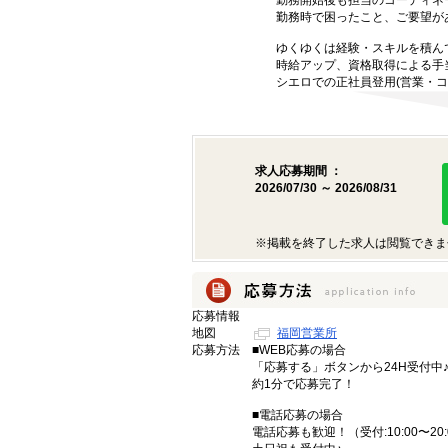
勤務開始後も担当のコーディネ
勤務時で困ったこと、ご要望が
ゆくゆくは経験・スキルを積ん
時給アップ、資格取得による手
シエロでの正社員登用(営業・コ
求人応募期間 ：
2026/07/30 ～ 2026/08/31
※掲載を終了した求人は閲覧できま
応募情報
地図
福岡営業所
応募方法
■WEB応募の場合
「応募する」ボタンから24H受付中
約1分で応募完了！
■電話応募の場合
電話応募も歓迎！（受付:10:00〜20: