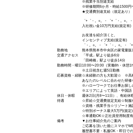
※残業手当別途支給
※研修期間6か月・時給1500円
★交通費別途支給（規定あり）
゜+゜・。○。・゜+゜・。○。・
入社祝い金10万円支給(規定有)
お友達を紹介頂くと,
インセンティブ支給(規定有)
゜・。○。・゜+゜・。○。・゜
勤務地
熊本県熊本市中央区の家電量販
交通アクセス
「平成」駅より徒歩6分
「田崎橋」駅より徒歩14分
勤務時間・曜日
10:00〜20:00（実働8h・休憩1
※土日祝含む週5日勤務
応募資格・経験
☆未経験の方も大歓迎☆ ※高
あなたのレベルに合わせた研修
※ハローワークでお仕事お探し
※エリアによって英語・中国語
休日・休暇
週休2日(月8〜11日）、有給休
待遇
☆昇給☆交通費規定支給☆制服
☆資格・残業手当☆リゾート施
☆特別ボーナス最大5万円(規定
☆車通勤OK☆正社員登用制度
備考
▼お仕事紹介先のご案内
ご応募を頂いた後にスマホでW
履歴書不要・私服OK・即日で