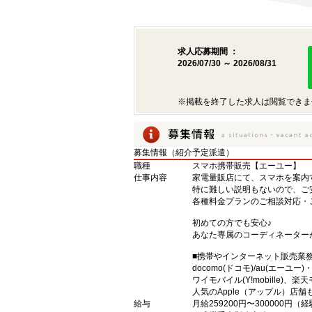
求人応募期間 ：
2026/07/30 ～ 2026/08/31
※掲載を終了した求人は閲覧できま
募集情報（紹介予定派遣）
職種
スマホ携帯販売【エーユー】
仕事内容
家電量販店にて、スマホを案内
特に難しい説明もないので、ご
各種料金プランのご相談対応・
初めての方でも安心♪
あなた専属のコーディネーター
■携帯やインターネット販売業
docomo(ドコモ)/au(エーユー
ワイモバイル(Y!mobille)
人気のApple（アップル）店
給与
月給259200円〜300000円