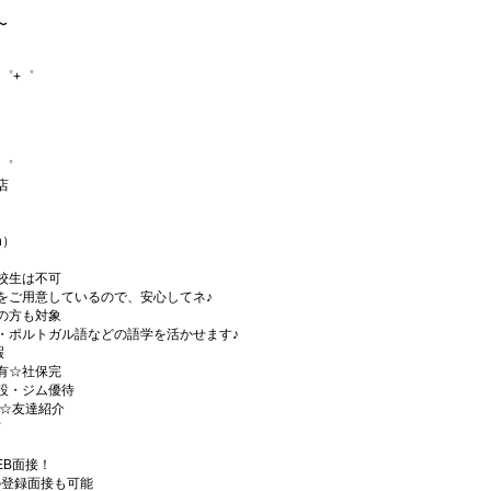
〜
゜+゜
+゜
店
h）
校生は不可
をご用意しているので、安心してネ♪
の方も対象
・ポルトガル語などの語学を活かせます♪
暇
有☆社保完
設・ジム優待
)☆友達紹介
有
EB面接！
の登録面接も可能