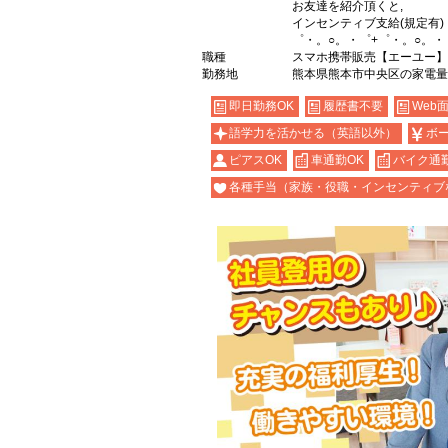
お友達を紹介頂くと,
インセンティブ支給(規定有)
゜・。○。・゜+゜・。○。・
職種
スマホ携帯販売【エーユー】
勤務地
熊本県熊本市中央区の家電量
即日勤務OK
履歴書不要
Web
語学力を活かせる（英語以外）
ボ
ピアスOK
車通勤OK
バイク通勤
各種手当（家族・役職・インセンティブ