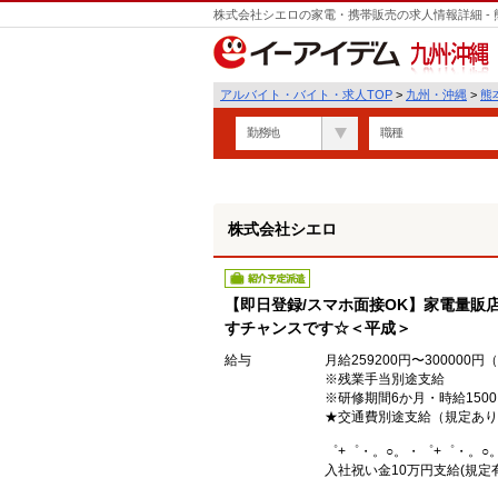
株式会社シエロの家電・携帯販売の求人情報詳細 -
遣
九州・沖縄
アルバイト・バイト・求人TOP
>
九州・沖縄
>
熊
勤務地
職種
株式会社シエロ
紹介予定派遣
【即日登録/スマホ面接OK】家電量販
すチャンスです☆＜平成＞
給与
月給259200円〜30000
※残業手当別途支給
※研修期間6か月・時給150
★交通費別途支給（規定あり
゜+゜・。○。・゜+゜・。○
入社祝い金10万円支給(規定有