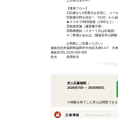
土日祝も受付中♪
【選考フロー】
①応募から3営業日を目安に、メール
②面接日時を決定！「0120」から
★スマホでWEB面接（LINEなど
③面接実施（履歴書不要）
④勤務開始（スタート日は応相談）
※ご希望があれば、職場見学の調整
お気軽にご応募ください♪
連絡先住所
福岡県福岡市中央区天神3-4-7 天神
連絡先TEL
0120-050-305
担当
採用担当
求人応募期間 ：
2026/07/30 ～ 2026/08/31
※掲載を終了した求人は閲覧できま