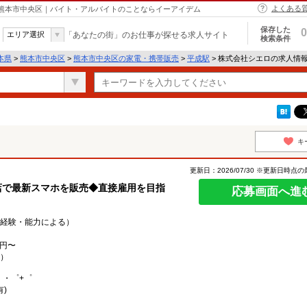
よくある
 熊本市中央区｜バイト・アルバイトのことならイーアイデム
保存した
0
エリア選択
「あなたの街」のお仕事が探せる求人サイト
検索条件
本県
>
熊本市中央区
>
熊本市中央区の家電・携帯販売
>
平成駅
> 株式会社シエロの求人情
キ
更新日：2026/07/30 ※更新日時点
店で最新スマホを販売◆直接雇用を目指
応募画面へ進
0円（経験・能力による）
0円〜
）
。・゜+゜
)