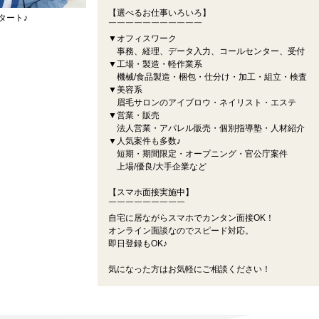
【選べるお仕事いろいろ】
タート♪
￣￣￣￣￣￣￣￣￣￣￣
▼オフィスワーク
事務、経理、データ入力、コールセンター、受付
▼工場・製造・軽作業系
機械/食品製造・梱包・仕分け・加工・組立・検査
▼美容系
眉毛サロンのアイブロウ・ネイリスト・エステ
▼営業・販売
法人営業・アパレル販売・個別指導塾・人材紹介
▼人気案件も多数♪
短期・期間限定・オープニング・官公庁案件
上場/優良/大手企業など
【スマホ面接実施中】
￣￣￣￣￣￣￣￣￣
自宅に居ながらスマホでカンタン面接OK！
オンライン面談なのでスピード対応。
即日登録もOK♪
気になった方はお気軽にご相談ください！