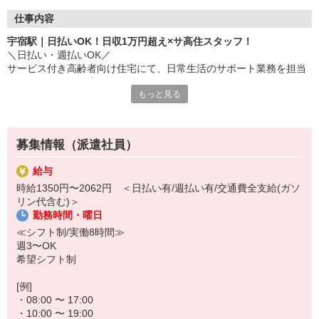
仕事内容
宇宿駅｜日払いOK！日収1万円超え×サ高住スタッフ！
＼日払い・週払いOK／
サービス付き高齢者向け住宅にて、日常生活のサポート業務を担当
していただきます◎
もっと見る
[日収例] \1,350 x 8h = \10,800
≪お仕事内容≫
募集情報（派遣社員）
・フロアの巡回、安否確認
・共用部やお部屋の清掃
給与
・生活の相談相手
時給1350円〜2062円 ＜日払い有/週払い有/交通費全支給(ガソ
・必要に応じた生活介助 など
リン代含む)＞
勤務時間・曜日
わからないことはなんでも気軽に質問できる環境です！
未経験・ブランクがある方でも安心♪着実に成長できます！
≪シフト制/実働8時間≫
週3〜OK
≪ポイント≫
希望シフト制
・高時給＆日払いＯＫで急な出費も安心◎
・自立した利用者さんが多いため、負担少なめ♪
[例]
・日勤のみOK（夜勤は希望者のみ）
・08:00 〜 17:00
・10:00 〜 19:00