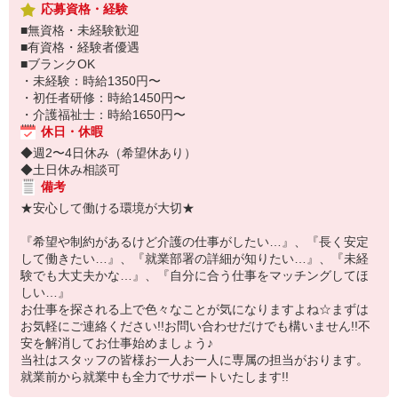
応募資格・経験
■無資格・未経験歓迎
■有資格・経験者優遇
■ブランクOK
・未経験：時給1350円〜
・初任者研修：時給1450円〜
・介護福祉士：時給1650円〜
休日・休暇
◆週2〜4日休み（希望休あり）
◆土日休み相談可
備考
★安心して働ける環境が大切★
『希望や制約があるけど介護の仕事がしたい…』、『長く安定
して働きたい…』、『就業部署の詳細が知りたい…』、『未経
験でも大丈夫かな…』、『自分に合う仕事をマッチングしてほ
しい…』
お仕事を探される上で色々なことが気になりますよね☆まずは
お気軽にご連絡ください!!お問い合わせだけでも構いません!!不
安を解消してお仕事始めましょう♪
当社はスタッフの皆様お一人お一人に専属の担当がおります。
就業前から就業中も全力でサポートいたします!!