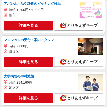
時給1350円〜2062円 ＜日払い有/週払い有/交
アパレル用品や雑貨のピッキング検品
通費全支給(ガソリン代含む)＞
時給 1,200円〜1,500円
鹿児島市 来社不要/面接なし♪
柏市
詳細を見る
キープ
詳細を見る
とりあえずキープ
派遣社員
マンションの受付・案内スタッフ
株式会社kotrio /●KG-H-1900965
鹿児島中央駅のシニアマンション▼フロアの巡
時給 2,000円
回や安否確認など
渋谷区
時給1350円〜2062円 ＜日払い有/週払い有/交
通費全支給(ガソリン代含む)＞
詳細を見る
とりあえずキープ
鹿児島市 ≪最寄駅：鹿児島中央≫
大学病院の中材滅菌
詳細を見る
キープ
月給 254,160円
足立区
派遣社員
株式会社kotrio /●KG-H-1881479
詳細を見る
★激募★ 郡元駅★病院で食事の配膳/お掃除な
とりあえずキープ
ど♪