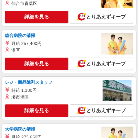
仙台市青葉区
★面接スキップ★脇田駅で障がい者支援員★軽
作業の見守りなど
詳細を見る
とりあえずキープ
時給1350円〜2062円 ＜日払い有/週払い有/交
通費全支給(ガソリン代含む)＞
鹿児島市 ≪最寄駅：脇田≫
総合病院の清掃
月給 257,400円
詳細を見る
キープ
港区
派遣社員
詳細を見る
とりあえずキープ
株式会社kotrio /●KG-H-1975522
高見馬場駅｜リハビリ補助などのデイサービス
STAFF♪未経験OK
レジ・商品陳列スタッフ
時給1350円〜2062円 ＜日払い有/週払い有/交
時給 1,180円
通費全支給(ガソリン代含む)＞
堺市堺区
鹿児島市 ≪最寄駅：高見馬場≫
詳細を見る
とりあえずキープ
詳細を見る
キープ
派遣社員
大学病院の清掃
株式会社kotrio /●KG-H-1878802
月給 273,650円