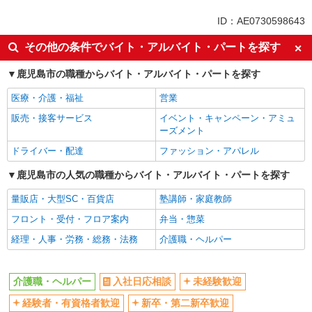
未経験歓迎
ミドル（40代～）活躍中
ID：AE0730598643
ボーナス・賞与あり
車通勤OK
その他の条件でバイト・アルバイト・パートを探す
交通費支給
社会保険あり
鹿児島市の職種からバイト・アルバイト・パートを探す
産休・育休取得実績あり
医療・介護・福祉
営業
販売・接客サービス
イベント・キャンペーン・アミュ
ーズメント
ドライバー・配達
ファッション・アパレル
鹿児島市の人気の職種からバイト・アルバイト・パートを探す
量販店・大型SC・百貨店
塾講師・家庭教師
フロント・受付・フロア案内
弁当・惣菜
経理・人事・労務・総務・法務
介護職・ヘルパー
介護職・ヘルパー
入社日応相談
未経験歓迎
経験者・有資格者歓迎
新卒・第二新卒歓迎