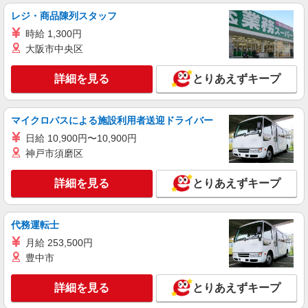
時給1350円〜2062円 ＜日払い有/週払い有/交
レジ・商品陳列スタッフ
通費全支給(ガソリン代含む)＞
時給 1,300円
鹿児島市 ≪最寄駅：郡元≫
大阪市中央区
詳細を見る
キープ
詳細を見る
とりあえずキープ
派遣社員
株式会社kotrio /●KG-H-1882354
マイクロバスによる施設利用者送迎ドライバー
谷山駅≫料理や洗濯など、家事サポートメイン
日給 10,900円〜10,900円
の仕事！◆週3〜
神戸市須磨区
時給1350円〜2062円 ＜日払い有/週払い有/交
通費全支給(ガソリン代含む)＞
詳細を見る
とりあえずキープ
鹿児島市 ◆来社不要/面接なし
詳細を見る
キープ
代務運転士
月給 253,500円
派遣社員
豊中市
株式会社kotrio /●KG-H-2000941
▼宇宿駅/病院でベッドメイキングや患者さん
詳細を見る
とりあえずキープ
のサポートなど＊
時給1350円〜2062円 ＜日払い有/週払い有/交