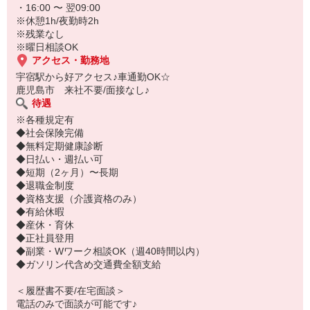
・16:00 〜 翌09:00
※休憩1h/夜勤時2h
※残業なし
※曜日相談OK
アクセス・勤務地
宇宿駅から好アクセス♪車通勤OK☆
鹿児島市 来社不要/面接なし♪
待遇
※各種規定有
◆社会保険完備
◆無料定期健康診断
◆日払い・週払い可
◆短期（2ヶ月）〜長期
◆退職金制度
◆資格支援（介護資格のみ）
◆有給休暇
◆産休・育休
◆正社員登用
◆副業・Wワーク相談OK（週40時間以内）
◆ガソリン代含め交通費全額支給
＜履歴書不要/在宅面談＞
電話のみで面談が可能です♪