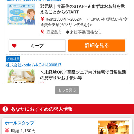
郡元駅｜サ高住のSTAFF★まずはお名前を覚
えることからSTART
時給1350円〜2062円 ＜日払い有/週払い有/交
通費全支給(ガソリン代含む)＞
鹿児島市 ◆来社不要/面接なし
詳細を見る
キープ
派遣社員
株式会社kotrio /●KG-H-1900817
＼未経験OK／高級シニア向け住宅で日常生活
の見守りやお手伝い等
時給1350円〜2062円 ＜日払い有/週払い有/交
もっと見る
通費全支給(ガソリン代含む)＞
鹿児島市 交通費全額支給
あなたにおすすめの求人情報
詳細を見る
キープ
ホールスタッフ
派遣社員
時給 1,150円
株式会社kotrio /●KG-H-1882437