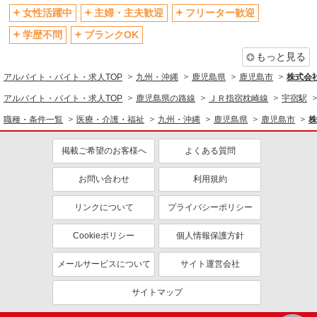
女性活躍中
主婦・主夫歓迎
フリーター歓迎
学歴不問
ブランクOK
もっと見る
アルバイト・バイト・求人TOP
九州・沖縄
鹿児島県
鹿児島市
株式会社k
アルバイト・バイト・求人TOP
鹿児島県の路線
ＪＲ指宿枕崎線
宇宿駅
職種・条件一覧
医療・介護・福祉
九州・沖縄
鹿児島県
鹿児島市
株
掲載ご希望のお客様へ
よくある質問
お問い合わせ
利用規約
リンクについて
プライバシーポリシー
Cookieポリシー
個人情報保護方針
メールサービスについて
サイト運営会社
サイトマップ