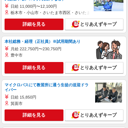
日給 11,000円〜12,100円
時給1350円〜2062円 ＜日払い有/週払い有/交
通費全支給(ガソリン代含む)＞
栃木市・小山市・さいたま市西区・さいたま市岩槻区・久喜市・
鹿児島市 ★車通勤OK
詳細を見る
とりあえずキープ
詳細を見る
キープ
本社総務・経理（正社員）※試用期間あり
派遣社員
月給 222,750円〜230,750円
株式会社kotrio /●KG-H-2001019
豊中市
＼健康的に働こう／利用者さんと一緒に体操や
リハビリサポート等
詳細を見る
とりあえずキープ
時給1350円〜2062円 ＜日払い有/週払い有/交
通費全支給(ガソリン代含む)＞
鹿児島市 慈眼寺駅周辺
マイクロバスにて教習所に通う生徒の送迎ドラ
イバー
詳細を見る
キープ
日給 15,850円
箕面市
派遣社員
株式会社kotrio /●KG-H-1975488
詳細を見る
とりあえずキープ
脇田駅★シフト柔軟で長く働きやすいシニア向
けマンション