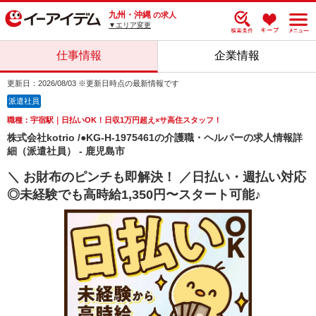
九州・沖縄
の求人
▼エリア変更
仕事情報
企業情報
更新日：2026/08/03 ※更新日時点の最新情報です
派遣社員
職種：宇宿駅｜日払いOK！日収1万円超え×サ高住スタッフ！
株式会社kotrio /●KG-H-1975461の介護職・ヘルパーの求人情報詳
細（派遣社員） - 鹿児島市
＼ お財布のピンチも即解決！ ／日払い・週払い対応
◎未経験でも高時給1,350円〜スタート可能♪