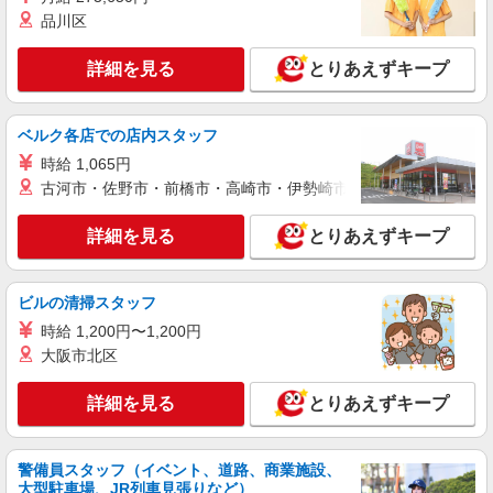
【郡元駅近く】病院でシーツ交換や備品管理な
品川区
ど★看護助手募集
時給1350円〜2062円 ＜日払い有/週払い有/交
詳細を見る
とりあえずキープ
通費全支給(ガソリン代含む)＞
鹿児島市 ＊最寄り駅：郡元
ベルク各店での店内スタッフ
詳細を見る
キープ
時給 1,065円
古河市・佐野市・前橋市・高崎市・伊勢崎市・太田市・館林市・
派遣社員
株式会社kotrio /●KG-H-1878788
詳細を見る
とりあえずキープ
日収1万円！デイサービスでリハビリ補助など
時給1350円〜2062円 ＜日払い有/週払い有/交
通費全支給(ガソリン代含む)＞
ビルの清掃スタッフ
鹿児島市 ≪最寄駅：鹿児島中央駅前≫
時給 1,200円〜1,200円
大阪市北区
詳細を見る
キープ
詳細を見る
とりあえずキープ
派遣社員
株式会社kotrio /●KG-H-1982228
<宇宿>高時給&シフト柔軟でいいとこ取り♪サ
警備員スタッフ（イベント、道路、商業施設、
大型駐車場、JR列車見張りなど）
高住の補助STAFF