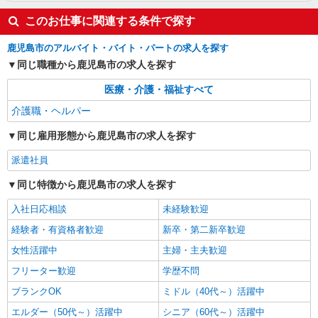
通費全支給(ガソリン代含む)＞
このお仕事に関連する条件で探す
鹿児島市 来社不要/面接なし♪
鹿児島市のアルバイト・バイト・パートの求人を探す
詳細を見る
キープ
同じ職種から鹿児島市の求人を探す
医療・介護・福祉すべて
介護職・ヘルパー
同じ雇用形態から鹿児島市の求人を探す
派遣社員
同じ特徴から鹿児島市の求人を探す
入社日応相談
未経験歓迎
経験者・有資格者歓迎
新卒・第二新卒歓迎
女性活躍中
主婦・主夫歓迎
フリーター歓迎
学歴不問
ブランクOK
ミドル（40代～）活躍中
エルダー（50代～）活躍中
シニア（60代～）活躍中