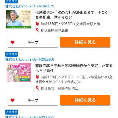
派遣社員
株式会社kotrio /●KG-H-1998075
≪慈眼寺≫「次の会社が決まるまで」もOK！
食事配膳、見守りなど
時給1350円〜2062円＋交通費全額支給
鹿児島県鹿児島市
詳細を見る
キープ
派遣社員
株式会社kotrio /●KG-H-2019286
慈眼寺駅＊年齢不問◎未経験から安定した業界
へ＊サ高住
時給1350円〜2062円 ＜日払い有/週払い有/交
通費全支給(ガソリン代含む)＞
鹿児島市 慈眼寺駅周辺
詳細を見る
キープ
派遣社員
株式会社kotrio /●KG-H-2000921