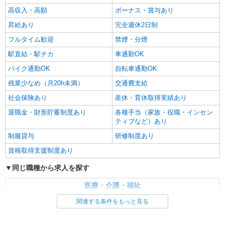
高収入・高額
ボーナス・賞与あり
昇給あり
完全週休2日制
フルタイム歓迎
禁煙・分煙
駅直結・駅チカ
車通勤OK
バイク通勤OK
自転車通勤OK
残業少なめ（月20h未満）
交通費支給
社会保険あり
産休・育休取得実績あり
退職金・財形貯蓄制度あり
各種手当（家族・役職・インセン
ティブなど）あり
制服貸与
研修制度あり
資格取得支援制度あり
同じ職種から求人を探す
医療・介護・福祉
介護職・ヘルパー
関連する条件をもっと見る
同じ特徴から求人を探す