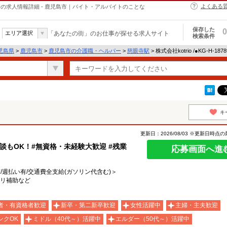
よくある
・ヘルパーの求人情報詳細 - 鹿児島市｜バイト・アルバイトのことな
保存した
0
エリア選択
「あなたの街」のお仕事が探せる求人サイト
検索条件
児島県
>
鹿児島市
>
鹿児島市の介護職・ヘルパー
>
慈眼寺駅
> 株式会社kotrio /●KG-H-1
キ
更新日：2026/08/03 ※更新日時点
談もOK！#無資格・未経験大歓迎 #残業
応募画面へ進
有/週払い有/交通費全支給(ガソリン代含む)＞
ビリ補助など
者・有資格者歓迎
新卒・第二新卒歓迎
女性活躍中
主婦・主夫歓迎
ンクOK
ミドル（40代～）活躍中
エルダー（50代～）活躍中