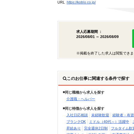
URL
https://kotrio.co.jp/
求人応募期間 ：
2026/08/01 ～ 2026/08/09
※掲載を終了した求人は閲覧できま
このお仕事に関連する条件で探す
同じ職種から求人を探す
介護職・ヘルパー
同じ特徴から求人を探す
入社日応相談
未経験歓迎
経験者・有資
ブランクOK
ミドル（40代～）活躍中
昇給あり
完全週休2日制
フルタイム歓