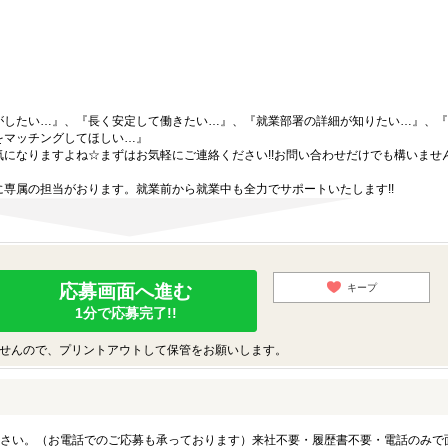
がしたい…』、『長く安定して働きたい…』、『就業部署の詳細が知りたい…』、『
をマッチングしてほしい…』
になりますよね☆まずはお気軽にご連絡ください!!お問い合わせだけでも構いません
専属の担当がおります。就業前から就業中も全力でサポートいたします!!
応募画面へ進む
キープ
1分で応募完了!!
せんので、プリントアウトして保管をお願いします。
さい。（お電話でのご応募も承っております）来社不要・履歴書不要・電話のみで