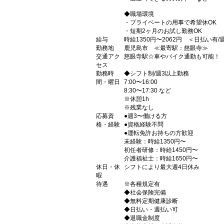
◆職場環境
・プライベートの用事で希望休OK
・短期2ヶ月のお試し勤務OK
給与
時給1350円〜2062円 ＜日払い有
勤務地
鹿児島市 ≪最寄駅：慈眼寺≫
交通アク
慈眼寺駅☆車やバイク通勤も可能！
セス
勤務時
◆シフト制/週3以上勤務
間・曜日
7:00〜16:00
8:30〜17:30 など
※休憩1h
※残業なし
応募資
●週3〜働ける方
格・経験
●資格経験不問
●運転免許お持ちの方歓迎
未経験：時給1350円〜
初任者研修：時給1450円〜
介護福祉士：時給1650円〜
休日・休
シフトにより最大週4日休み
暇
待遇
※各種規定有
◆社会保険完備
◆無料定期健康診断
◆日払い・週払い可
◆退職金制度