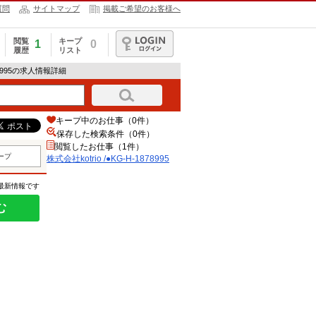
質問
サイトマップ
掲載ご希望のお客様へ
閲覧
キープ
1
0
履歴
リスト
ログイン
878995の求人情報詳細
キープ中のお仕事（0件）
保存した検索条件（
0
件）
閲覧したお仕事（1件）
ープ
株式会社kotrio /●KG-H-1878995
の最新情報です
む