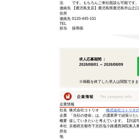
法
です。もちろんご来社面談も可能です。
連絡先
【鹿児島支店】鹿児島県鹿児島市山之口町1
住所
連絡先
0120-445-101
TEL
担当
採用係
求人応募期間 ：
2026/08/01 ～ 2026/08/09
※掲載を終了した求人は閲覧できま
企業情報
社名
株式会社コトリオ
株式会社コトリオ
企業
「当社の使命」は、介護業界で頑張りた
概要
促していきたいと考えています。【許認可番号】
本社
京都府京都市下京区塩小路通西洞院東入東塩
所在
地