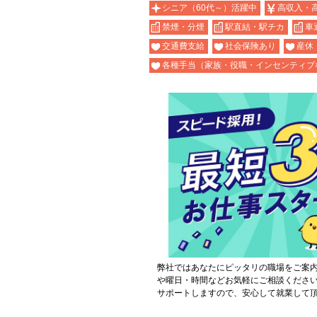
シニア（60代～）活躍中
高収入・
禁煙・分煙
駅直結・駅チカ
車
交通費支給
社会保険あり
産休
各種手当（家族・役職・インセンティブ
弊社ではあなたにピッタリの職場をご案
や曜日・時間などお気軽にご相談くださ
サポートしますので、安心して就業して