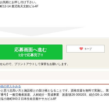
お気軽にお申し付け下さい。
2-14 鹿児島天文館ビル4F
応募画面へ進む
キープ
1分で応募完了!!
せんので、プリントアウトして保管をお願いします。
の他の求人をみる
いと思う志高い方と施設様との架け橋となることです。資格支援を無料で実施し、業
一般労働者派遣、人材紹介・育成事業 派遣/派26-300203、紹介/26-ユ-300
小路町843-2 日本生命京都ヤサカビル8F