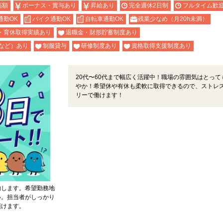
高額
ボーナス・賞与あり
昇給あり
完全週休2日制
フルタイム歓
通勤OK
バイク通勤OK
自転車通勤OK
残業少なめ（月20h未満）
・育休取得実績あり
退職金・財形貯蓄制度あり
など）あり
制服貸与
研修制度あり
資格取得支援制度あり
20代〜60代まで幅広く活躍中！職場の雰囲気はとって
やか！希望休や有休も柔軟に取得できるので、ストレ
リーで働けます！
内します。希望勤務地
い。担当者がしっかり
頂けます。