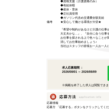
◆資格支援（介護資格のみ）
◆有給休暇
◆産休・育休
◆正社員登用
◆ガソリン代含め交通費全額支給
備考
★安心して働ける環境が大切★
『希望や制約があるけど介護の仕事
大丈夫かな…』、『自分に合う仕事
お仕事を探される上で色々なことが気
消してお仕事始めましょう♪
当社はスタッフの皆様お一人お一人に
求人応募期間 ：
2026/08/01 ～ 2026/08/09
※掲載を終了した求人は閲覧できま
応募情報
応募方
「応募する」ボタンをクリックしてくだ