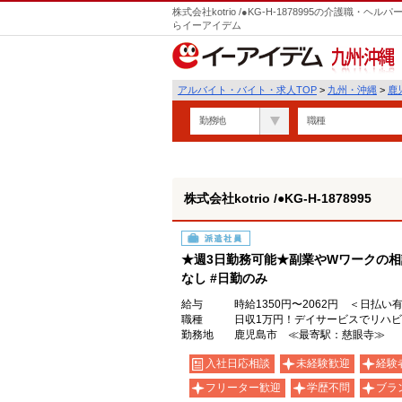
株式会社kotrio /●KG-H-1878995の介護職
らイーアイデム
九州・沖縄
アルバイト・バイト・求人TOP
>
九州・沖縄
>
鹿
勤務地
職種
株式会社kotrio /●KG-H-1878995
派遣社員
★週3日勤務可能★副業やWワークの相
なし #日勤のみ
給与
時給1350円〜2062円 ＜日払い
職種
日収1万円！デイサービスでリハ
勤務地
鹿児島市 ≪最寄駅：慈眼寺≫
入社日応相談
未経験歓迎
経験
フリーター歓迎
学歴不問
ブラ