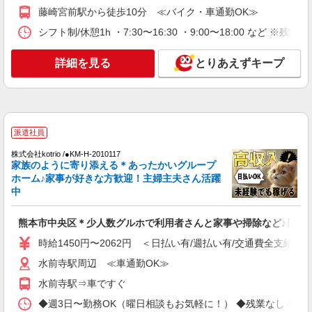
通費全支給(ガソリン代含む)＞
藤崎宮前駅から徒歩10分 ≪バイク・車通勤OK≫
水前寺駅周辺 ≪車通勤OK≫
シフト制/休憩1h ・7:30〜16:30 ・9:00〜18:00 など ※残業
詳細を見る
キープ
詳細を見る
とりあえずキープ
派遣社員
株式会社kotrio /●KM-H-2019343
＜熊本市中央区＞障がい児童施設の新規
STAFF★資格や経験を活かす
派遣社員
時給1250円〜 ＜資格や経験に応じて決定/交
株式会社kotrio /●KM-H-2010117
通費全支給(ガソリン代含む)＞
家族のように寄り添える＊あったかいグループ
熊本市中央区
ホーム♪家事が好きな方歓迎！主婦主夫さん活躍
中
詳細を見る
キープ
熊本市中央区＊少人数グルホで利用者さんと家事や掃除など♪日払い
派遣社員
時給1450円〜2062円 ＜日払い有/週払い有/交通費全支給(ガ
株式会社kotrio /●KM-H-1959401
水前寺駅周辺 ≪車通勤OK≫
熊本市中央区｜リハビリ補助などのデイサービ
水前寺駅⇒車ですぐ
スSTAFF♪未経験OK
時給1450円〜2062円 ＜日払い有/週払い有/交
◆週3日〜勤務OK（曜日相談もお気軽に！） ◆残業なし！日勤のみの勤務も