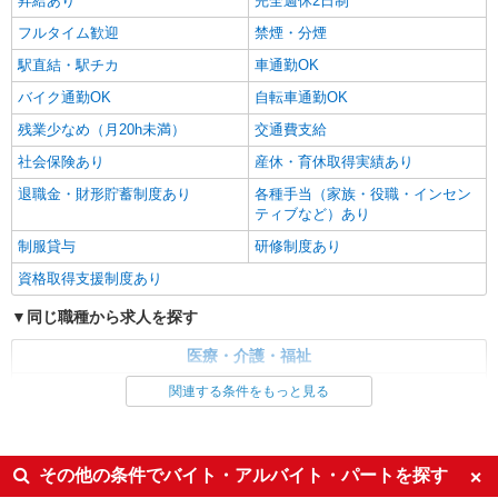
昇給あり
完全週休2日制
熊本市中央区内
フルタイム歓迎
禁煙・分煙
詳細を見る
キープ
駅直結・駅チカ
車通勤OK
バイク通勤OK
自転車通勤OK
残業少なめ（月20h未満）
交通費支給
社会保険あり
産休・育休取得実績あり
退職金・財形貯蓄制度あり
各種手当（家族・役職・インセン
ティブなど）あり
制服貸与
研修制度あり
資格取得支援制度あり
同じ職種から求人を探す
医療・介護・福祉
介護職・ヘルパー
関連する条件をもっと見る
同じ特徴から求人を探す
未経験歓迎
ミドル（40代～）活躍中
その他の条件でバイト・アルバイト・パートを探す