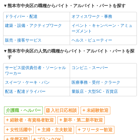
ボーナス・賞与あり
車通勤OK
熊本市中央区の職種からバイト・アルバイト・パートを探す
交通費支給
社会保険あり
ドライバー・配達
オフィスワーク・事務
産休・育休取得実績あり
建築・設備・アクティブワーク
イベント・キャンペーン・アミュ
ーズメント
販売・接客サービス
ヘルス・ビューティー
熊本市中央区の人気の職種からバイト・アルバイト・パートを探
す
サービス提供責任者・ソーシャル
コンビニ・スーパー
ワーカー
スイーツ・ケーキ・パン
医療事務・受付・クラーク
配送・配達ドライバー
量販店・大型SC・百貨店
介護職・ヘルパー
入社日応相談
未経験歓迎
経験者・有資格者歓迎
新卒・第二新卒歓迎
女性活躍中
主婦・主夫歓迎
フリーター歓迎
学歴不問
ブランクOK