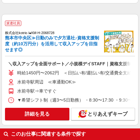
水前寺駅周辺 ≪車通勤OK≫
詳細を見る
キープ
派遣社員
株式会社kotrio /●KM-H-2068728
派遣社員
熊本市中央区≫日勤のみで夕方退社♪資格支援制
株式会社kotrio /●KM-H-2092715
度（約10万円分）を活用して収入アップを目指
＜黒髪町駅＞障がい児童施設の新規STAFF★
せます◎
資格や経験を活かす
時給1250円〜 ＜資格や経験に応じて決定/交
＼収入アップを全面サポート／小規模デイSTAFF｜資格支援制度
通費全支給(ガソリン代含む)＞
時給1450円〜2062円 ＜日払い有/週払い有/交通費全支給(ガ
熊本市中央区
水前寺駅周辺 ≪車通勤OK≫
詳細を見る
キープ
水前寺駅⇒車ですぐ
▼希望シフト制（週3〜5日勤務） ・8:30〜17:30 ・9:30〜18
派遣社員
株式会社kotrio /●KM-H-1977605
詳細を見る
とりあえずキープ
熊本市中央区★シニア向け住宅での見守り・生
活サポートなど★
時給1450円〜2062円 ＜日払い有/週払い有/交
このお仕事に関連する条件で探す
通費全支給(ガソリン代含む)＞