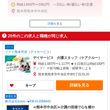
時給1450円〜2062円 ＜日払い有/週払い有/交通費
全支給(ガソリン代含む)＞
熊本県熊本市中央区
詳細を見る
ID：AE0610057372
20
件のこの求人と職種が同じ求人
掲載期間終了
パート
ツクイ熊本坪井（デイサービス）
デイサービス 介護スタッフ（ケアクルー）
時給1,087円〜1,117円 ★土日祝日は時給100円
アップ！ ※給与幅は資格・経験等による
熊本県熊本市中央区坪井6丁目33-20
詳細を見る
キープ
派遣社員
株式会社kotrio /●KM-H-2068443
≪熊本市中央区≫介護の現場で心を燃や