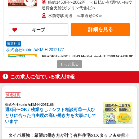
時給1450円〜2062円 ＜日払い有/週払い有/交
通費全支給(ガソリン代含む)＞
水前寺駅周辺 ≪車通勤OK≫
詳細を見る
キープ
派遣社員
株式会社kotrio /●KM-H-2012177
熊本市中央区｜未経験でも大丈夫◎研修が手厚
い有料住宅の介護♪
もっと見る
時給1450円〜2062円 ＜日払い有/週払い有/交
通費全支給(ガソリン代含む)＞
この求人に似ている求人情報
水前寺駅周辺 ≪車通勤OK≫
派遣社員
詳細を見る
キープ
株式会社kotrio /●KM-H-2051166
週3日〜OK / 残業なし / シフト相談可◎一人ひ
派遣社員
とりに合った自由度の高い働き方を大事にして
株式会社kotrio /●KM-H-2066923
います
熊本市中央区＊グループホームSTAFF＊経験
不問◎日収1.1万円も可
タイパ最強！希望の働き方が叶う有料住宅のスタッフ★＠熊本市中
時給1450円〜2062円 ＜日払い有/週払い有/交