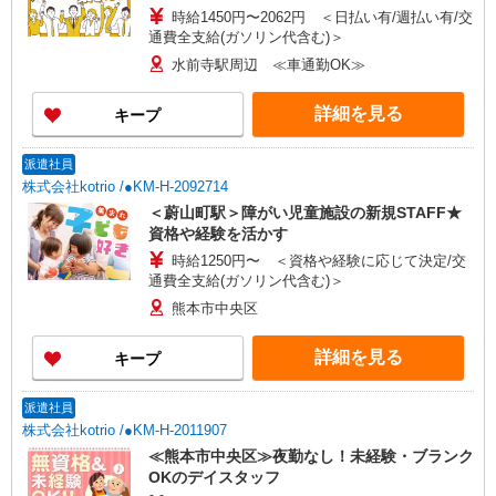
時給1450円〜2062円 ＜日払い有/週払い有/交
通費全支給(ガソリン代含む)＞
水前寺駅周辺 ≪車通勤OK≫
詳細を見る
キープ
派遣社員
株式会社kotrio /●KM-H-2092714
＜蔚山町駅＞障がい児童施設の新規STAFF★
資格や経験を活かす
時給1250円〜 ＜資格や経験に応じて決定/交
通費全支給(ガソリン代含む)＞
熊本市中央区
詳細を見る
キープ
派遣社員
株式会社kotrio /●KM-H-2011907
≪熊本市中央区≫夜勤なし！未経験・ブランク
OKのデイスタッフ