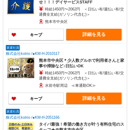
せ！！！デイサービスSTAFF
時給1450円〜2062円 ＜日払い有/週払い有/交
通費全支給(ガソリン代含む)＞
熊本市中央区
詳細を見る
キープ
派遣社員
株式会社kotrio /●KM-H-2010117
熊本市中央区＊少人数グルホで利用者さんと家
事や掃除など♪日払いOK
時給1450円〜2062円 ＜日払い有/週払い有/交
通費全支給(ガソリン代含む)＞
水前寺駅周辺 ≪車通勤OK≫
詳細を見る
キープ
派遣社員
株式会社kotrio /●KM-H-2051166
タイパ最強！希望の働き方が叶う有料住宅のス
タッフ★＠熊本市中央区