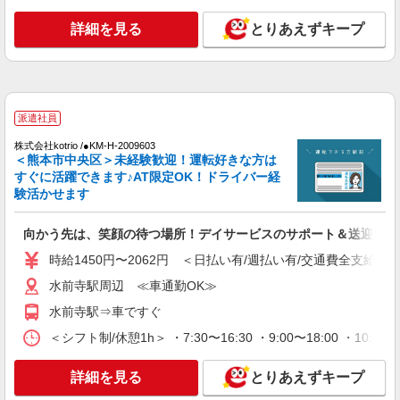
通費全支給(ガソリン代含む)＞
水前寺駅周辺 ≪車通勤OK≫
詳細を見る
とりあえずキープ
詳細を見る
キープ
派遣社員
派遣社員
株式会社kotrio /●KM-H-2068629
熊本市中央区のデイサービス♪日勤のみ！残業
株式会社kotrio /●KM-H-2009603
＜熊本市中央区＞未経験歓迎！運転好きな方は
ゼロで趣味も満喫
すぐに活躍できます♪AT限定OK！ドライバー経
時給1450円〜2062円 ＜日払い有/週払い有/交
験活かせます
通費全支給(ガソリン代含む)＞
熊本市中央区 新水前寺周辺
向かう先は、笑顔の待つ場所！デイサービスのサポート＆送迎STA
詳細を見る
時給1450円〜2062円 ＜日払い有/週払い有/交通費全支給(ガ
キープ
水前寺駅周辺 ≪車通勤OK≫
派遣社員
水前寺駅⇒車ですぐ
株式会社kotrio /●KM-H-2067471
＜シフト制/休憩1h＞ ・7:30〜16:30 ・9:00〜18:00 ・10:0
いつもの家事がお仕事に！？少人数の福祉施設
で日常サポート！
詳細を見る
とりあえずキープ
時給1450円〜2062円 ＜日払い有/週払い有/交
通費全支給(ガソリン代含む)＞