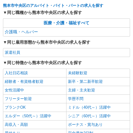
水前寺駅周辺 ≪車通勤OK≫
熊本市中央区のアルバイト・バイト・パートの求人を探す
同じ職種から熊本市中央区の求人を探す
詳細を見る
キープ
医療・介護・福祉すべて
派遣社員
介護職・ヘルパー
株式会社kotrio /●KM-H-2001641
同じ雇用形態から熊本市中央区の求人を探す
熊本市中央区＊障がい児童施設の新規
STAFF★資格や経験を活かす
派遣社員
時給1250円〜 ＜資格や経験に応じて決定/交
通費全支給(ガソリン代含む)＞
同じ特徴から熊本市中央区の求人を探す
熊本市中央区
入社日応相談
未経験歓迎
詳細を見る
経験者・有資格者歓迎
新卒・第二新卒歓迎
キープ
女性活躍中
主婦・主夫歓迎
派遣社員
フリーター歓迎
学歴不問
株式会社kotrio /●KM-H-2068010
ブランクOK
ミドル（40代～）活躍中
熊本市中央区｜まずは送迎業務で活躍しよう◎
デイサービスSTAFF
エルダー（50代～）活躍中
シニア（60代～）活躍中
時給1450円〜2062円 ＜日払い有/週払い有/交
高収入・高額
ボーナス・賞与あり
通費全支給(ガソリン代含む)＞