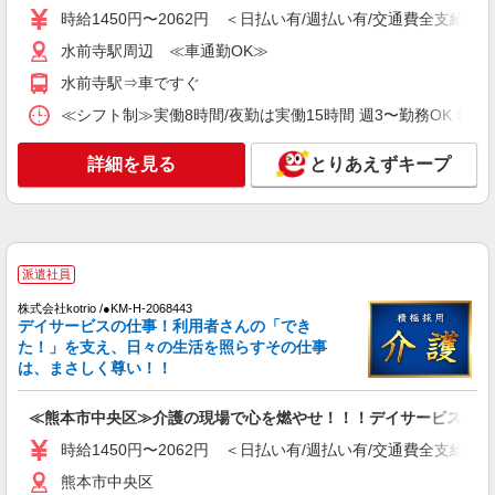
時給1450円〜2062円 ＜日払い有/週払い有/交通費全支給(ガ
通費全支給(ガソリン代含む)＞
熊本市中央区
水前寺駅周辺 ≪車通勤OK≫
水前寺駅⇒車ですぐ
詳細を見る
キープ
≪シフト制≫実働8時間/夜勤は実働15時間 週3〜勤務OK 希望シフト制 
派遣社員
詳細を見る
とりあえずキープ
株式会社kotrio /●KM-H-1907664
熊本市中央区*デイでの生活補助☆スキルを身
につけて長く働く♪
時給1450円〜2062円 ＜日払い有/週払い有/交
通費全支給(ガソリン代含む)＞
派遣社員
水前寺駅周辺 ≪車通勤OK≫
株式会社kotrio /●KM-H-2068443
デイサービスの仕事！利用者さんの「でき
詳細を見る
キープ
た！」を支え、日々の生活を照らすその仕事
は、まさしく尊い！！
派遣社員
株式会社kotrio /●KM-H-2028533
≪熊本市中央区≫介護の現場で心を燃やせ！！！デイサービスSTA
≪熊本市中央区≫日勤のみ＆残業ナシ！お迎え
時給1450円〜2062円 ＜日払い有/週払い有/交通費全支給(ガ
に間に合うデイサービス
熊本市中央区
時給1450円〜2062円 ＜日払い有/週払い有/交