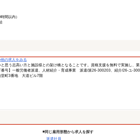
0時間以内）
給
の他の求人をみる
いと思う志高い方と施設様との架け橋となることです。資格支援を無料で実施し、業
一般労働者派遣、人材紹介・育成事業 派遣/派26-300203、紹介/26-ユ-300
堂町3番地 大道ビル7階
同じ雇用形態から求人を探す
派遣社員