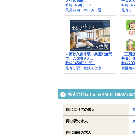
ス付き高齢...
一人きり
時給1450円〜20...
時給145
荒尾市内 マイカー通...
最寄り
＜西鉄久留米駅＞綺麗な空間
【正看
で、入居者さん...
募集】住宅
時給1450円〜20...
時給200
最寄り駅：西鉄久留米
西区姪
株式会社kotrio /●KM-H-186
同じエリアの求人
同じ駅の求人
同じ職種の求人