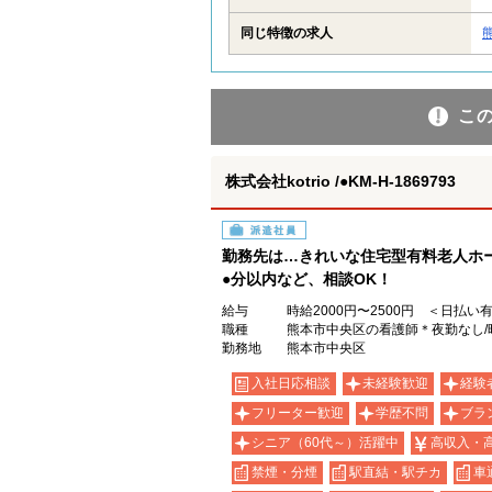
同じ特徴の求人
こ
株式会社kotrio /●KM-H-1869793
派遣社員
勤務先は…きれいな住宅型有料老人ホー
●分以内など、相談OK！
給与
時給2000円〜2500円 ＜日払い
職種
熊本市中央区の看護師＊夜勤なし/
勤務地
熊本市中央区
入社日応相談
未経験歓迎
経験
フリーター歓迎
学歴不問
ブラ
シニア（60代～）活躍中
高収入・
禁煙・分煙
駅直結・駅チカ
車