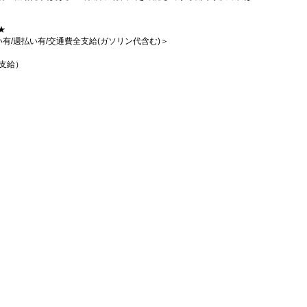
★
払い有/週払い有/交通費全支給(ガソリン代含む)＞
支給）