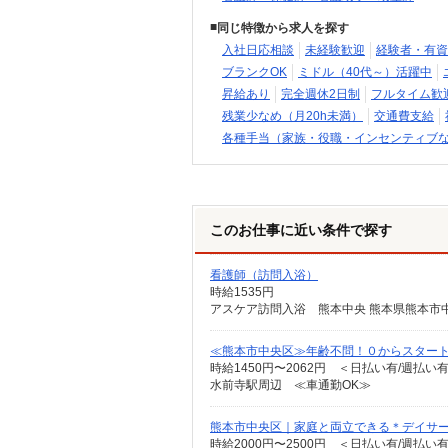
同じ特徴から求人を探す
入社日応相談
未経験歓迎
経験者・有資
ブランクOK
ミドル（40代～）活躍中
昇給あり
完全週休2日制
フルタイム歓
残業少なめ（月20h未満）
交通費支給
各種手当（家族・役職・インセンティブ
このお仕事に近い条件で探す
看護師（訪問入浴）
時給1535円
アスケア訪問入浴 熊本中央 熊本県熊本市中央区大
≪熊本市中央区≫年齢不問！０からスタート
時給1450円〜2062円 ＜日払い有/週払い
水前寺駅周辺 ≪車通勤OK≫
熊本市中央区｜家庭と両立できる＊デイサ
時給2000円〜2500円 ＜日払い有/週払い