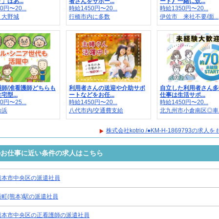
」はあ...
者さんをサポー...
ート》一緒に炊...
0円〜20...
時給1450円〜20...
時給1350円〜20...
：大野城
行橋市内に多数
伊佐市 来社不要/面...
護師/准看護師どちらも
利用者さんの送迎や介助サポ
自立した利用者さん多
型...
ートなどをお任...
仕事は生活サポ...
0円〜25...
時給1450円〜20...
時給1450円〜20...
の浜
八代市内/交通費支給
北九州市小倉南区◎車..
株式会社kotrio /●KM-H-1869793の求
9793のお仕事に近い条件の求人はこちら
熊本市中央区の派遣社員
新町(熊本)駅の派遣社員
熊本市中央区の正看護師の派遣社員