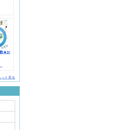
数★お
.
人をもっと見る