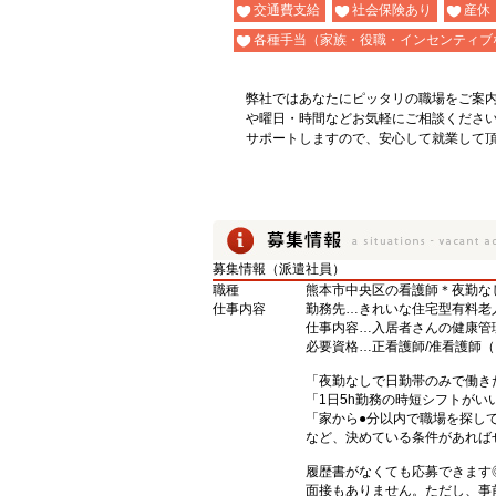
交通費支給
社会保険あり
産休
各種手当（家族・役職・インセンティブ
弊社ではあなたにピッタリの職場をご案
や曜日・時間などお気軽にご相談くださ
サポートしますので、安心して就業して
募集情報（派遣社員）
職種
熊本市中央区の看護師＊夜勤なし
仕事内容
勤務先…きれいな住宅型有料老
仕事内容…入居者さんの健康管
必要資格…正看護師/准看護師（
「夜勤なしで日勤帯のみで働き
「1日5h勤務の時短シフトがい
「家から●分以内で職場を探し
など、決めている条件があれば
履歴書がなくても応募できます
面接もありません。ただし、事