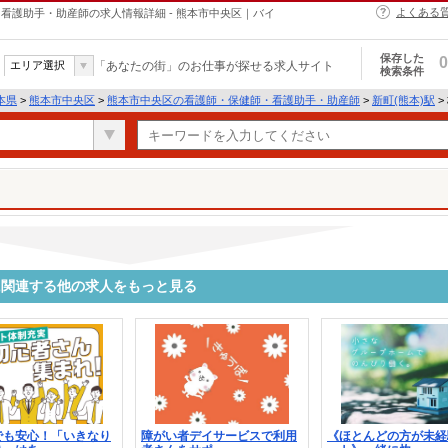
よくある
・保健師・看護助手・助産師の求人情報詳細 - 熊本市中央区｜バイ
保存した
0
エリア選択
「あなたの街」のお仕事が探せる求人サイト
検索条件
本県
>
熊本市中央区
>
熊本市中央区の看護師・保健師・看護助手・助産師
>
新町(熊本)駅
>
9793に関連する他の求人をもっと見る
でも安心！「いきなり
障がい者デイサービスで利用
《ほとんどの方が未経