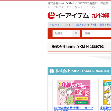
株式会社kotrio /●KM-H-1869793の看護師
ト・アルバイトのことならイーアイデム
九州・沖縄
アルバイト・バイト・求人TOP
>
九州・沖縄
>
熊
勤務地
職種
株式会社kotrio /●KM-H-1869793
株式会社kotrio /●KM-H-186
40代50代多数活躍中！サービ
未経験