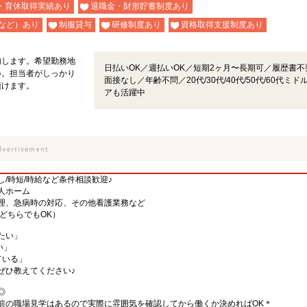
・育休取得実績あり
退職金・財形貯蓄制度あり
など）あり
制服貸与
研修制度あり
資格取得支援制度あり
内します。希望勤務地
日払いOK／週払いOK／短期2ヶ月〜長期可／履歴書不
い。担当者がしっかり
面接なし／年齢不問／20代/30代/40代/50代/60代ミド
頂けます。
アも活躍中
/時短/時給など条件相談歓迎♪
人ホーム
理、急病時の対応、その他看護業務など
どちらでもOK）
たい」
い」
ている」
ぜひ教えてください♪
◎
前の職場見学はあるので実際に雰囲気を確認してから働くか決めればOK＊