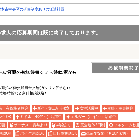
熊本市中央区の研修制度ありの派遣社員
の求人の応募期間は既に終了しております。
ム*夜勤の有無/時短シフト/時給/家から
有/週払い有/交通費全支給(ガソリン代含む)＞
時短/時給など条件相談歓迎♪
者・有資格者歓迎
新卒・第二新卒歓迎
女性活躍中
主婦・主夫歓迎
ンクOK
ミドル（40代～）活躍中
エルダー（50代～）活躍中
高額
ボーナス・賞与あり
昇給あり
完全週休2日制
フルタイム歓
通勤OK
バイク通勤OK
自転車通勤OK
残業少なめ（月20h未満）