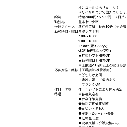
オンコールはありません！
メリハリをつけて働きましょう
給与
時給2000円〜2500円 ＜日
勤務地
熊本市中央区
交通アクセス
新町停留所⇒徒歩10分（交通費
勤務時間・曜日
希望シフト制
7:00〜16:00
9:00〜18:00
17:00〜翌9:00 など
休憩1h/夜勤は休憩2h
★時短シフト相談OK
★勤務曜日も相談OK
※原則週20時間以上の勤務必須
応募資格・経験
【正看護師/准看護師】
※どちらか必須
・経験に応じて優遇あり
・ブランクOK
休日・休暇
休日：シフトにより休み決定
待遇
※各種規定有
◆社会保険完備
◆無料定期健康診断
◆日払い・週払い可
◆短期（2ヶ月）〜長期
◆退職金制度
◆資格支援（介護資格のみ）