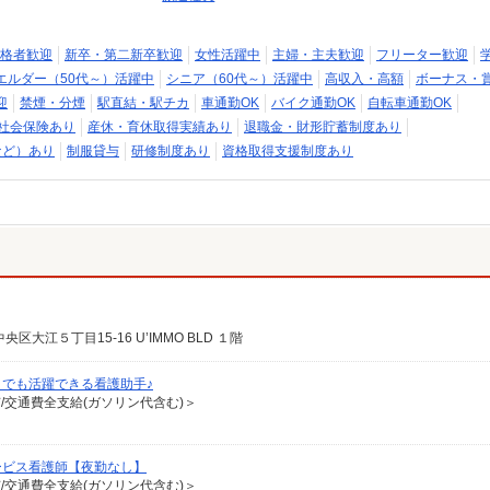
格者歓迎
新卒・第二新卒歓迎
女性活躍中
主婦・主夫歓迎
フリーター歓迎
エルダー（50代～）活躍中
シニア（60代～）活躍中
高収入・高額
ボーナス・
迎
禁煙・分煙
駅直結・駅チカ
車通勤OK
バイク通勤OK
自転車通勤OK
社会保険あり
産休・育休取得実績あり
退職金・財形貯蓄制度あり
など）あり
制服貸与
研修制度あり
資格取得支援制度あり
江５丁目15-16 U’IMMO BLD １階
でも活躍できる看護助手♪
有/交通費全支給(ガソリン代含む)＞
ービス看護師【夜勤なし】
有/交通費全支給(ガソリン代含む)＞