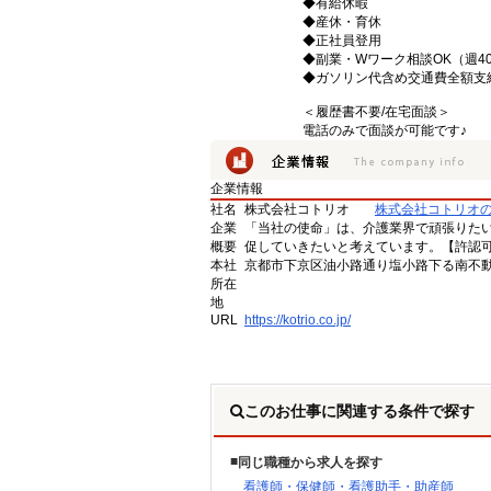
◆有給休暇
◆産休・育休
◆正社員登用
◆副業・Wワーク相談OK（週4
◆ガソリン代含め交通費全額支
＜履歴書不要/在宅面談＞
電話のみで面談が可能です♪
企業情報
社名
株式会社コトリオ
株式会社コトリオ
企業
「当社の使命」は、介護業界で頑張りた
概要
促していきたいと考えています。【許認可番号】
本社
京都市下京区油小路通り塩小路下る南不動
所在
地
URL
https://kotrio.co.jp/
このお仕事に関連する条件で探す
同じ職種から求人を探す
看護師・保健師・看護助手・助産師