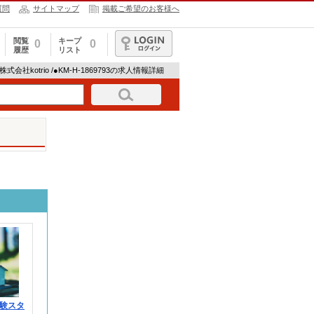
質問
サイトマップ
掲載ご希望のお客様へ
閲覧
キープ
0
0
履歴
リスト
ログイン
 株式会社kotrio /●KM-H-1869793の求人情報詳細
験スタ