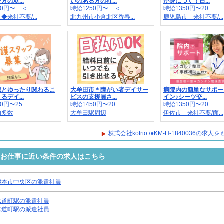
方の就...
いのある方の社...
が身につく！日...
0円〜 ＜...
時給1250円〜 ＜...
時給1350円〜20...
◆来社不要/...
北九州市小倉北区香春...
鹿児島市 来社不要/...
様とゆったり関わるこ
大牟田市＊障がい者デイサー
病院内の簡単なサポー
るデイ...
ビスの支援員さ...
イン♪シーツ交...
0円〜25...
時給1450円〜20...
時給1350円〜20...
内多数
大牟田駅周辺
伊佐市 来社不要/面...
株式会社kotrio /●KM-H-1840036の求
0036のお仕事に近い条件の求人はこちら
熊本市中央区の派遣社員
水道町駅の派遣社員
水道町駅の派遣社員