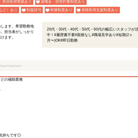
・育休取得実績あり
退職金・財形貯蓄制度あり
など）あり
制服貸与
研修制度あり
資格取得支援制度あり
内します。希望勤務地
20代・30代・40代・50代・60代の幅広いスタッフが
い。担当者がしっかり
中！#履歴書不要#面接なし#職場見学あり#短期(2ヶ
頂けます。
月〜)OK#即日勤務
などの補助業務
♪
気持ちです◎