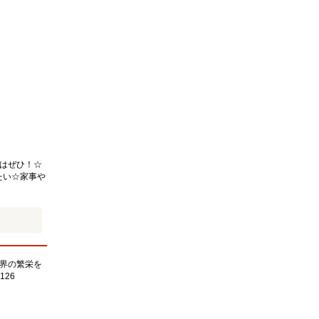
はぜひ！☆
たい☆家事や
界の繁栄を
126