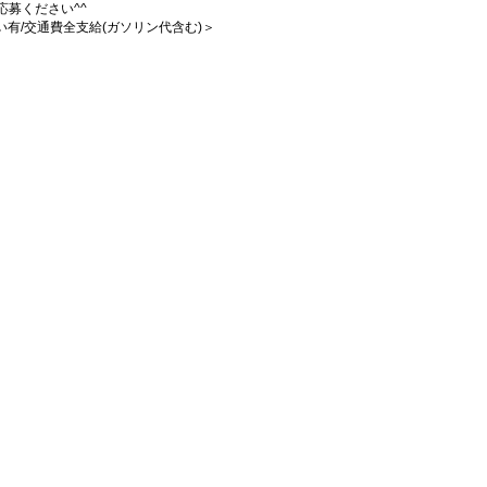
募ください^^
払い有/交通費全支給(ガソリン代含む)＞