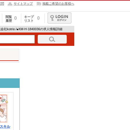
質問
サイトマップ
掲載ご希望のお客様へ
閲覧
キープ
0
0
履歴
リスト
ログイン
会社kotrio /●KM-H-1840036の求人情報詳細
スキル