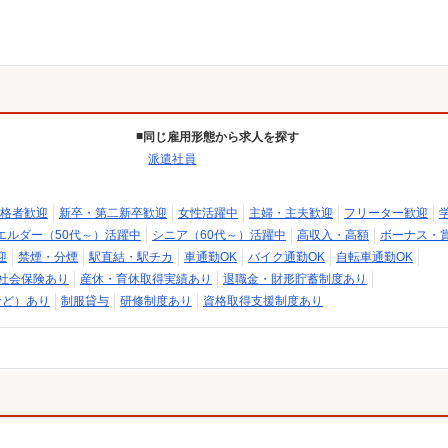
同じ雇用形態から求人を探す
派遣社員
格者歓迎
新卒・第二新卒歓迎
女性活躍中
主婦・主夫歓迎
フリーター歓迎
エルダー（50代～）活躍中
シニア（60代～）活躍中
高収入・高額
ボーナス・
迎
禁煙・分煙
駅直結・駅チカ
車通勤OK
バイク通勤OK
自転車通勤OK
社会保険あり
産休・育休取得実績あり
退職金・財形貯蓄制度あり
など）あり
制服貸与
研修制度あり
資格取得支援制度あり