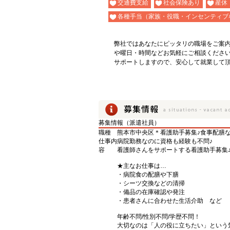
交通費支給
社会保険あり
産休
各種手当（家族・役職・インセンティブ
弊社ではあなたにピッタリの職場をご案
や曜日・時間などお気軽にご相談くださ
サポートしますので、安心して就業して
募集情報（派遣社員）
職種
熊本市中央区＊看護助手募集♪食事配膳
仕事内
病院勤務なのに資格も経験も不問♪
容
看護師さんをサポートする看護助手募集
★主なお仕事は…
・病院食の配膳や下膳
・シーツ交換などの清掃
・備品の在庫確認や発注
・患者さんに合わせた生活介助 など
年齢不問/性別不問/学歴不問！
大切なのは「人の役に立ちたい」という