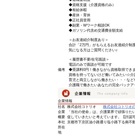
◆資格支援（介護資格のみ）
◆有給休暇
◆産休・育休
◆正社員登用
◆副業・Wワーク相談OK
◆ガソリン代含め交通費全額支給
＜お友達紹介制度あり＞
合計「2万円」がもらえるお友達紹介制
気になる方はご質問ください♪
＜履歴書不要/在宅面談＞
電話のみで面談が可能です
備考
◆受講料0円！働きながら資格取得でき
資格を持ってないけど働いてみたい☆介
育児と両立しながら働きたい・・・など
介護職で働きたいあなたの完全バックア
企業情報
社名
株式会社コトリオ
株式会社コトリオ
企業
「当社の使命」は、介護業界で頑張りた
概要
促していきたいと考えています。【許認可番号】
本社
京都市下京区油小路通り塩小路下る南不動
所在
地