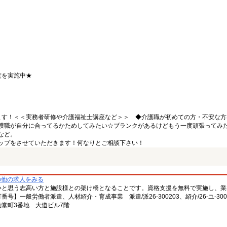
度を実施中★
ます！＜＜実務者研修や介護福祉士講座など＞＞ ◆介護職が初めての方・不安な方
護職が自分に合ってるかためしてみたい☆ブランクがあるけどもう一度頑張ってみ
など。
ップをさせていただきます！何なりとご相談下さい！
の他の求人をみる
いと思う志高い方と施設様との架け橋となることです。資格支援を無料で実施し、業
一般労働者派遣、人材紹介・育成事業 派遣/派26-300203、紹介/26-ユ-300
堂町3番地 大道ビル7階