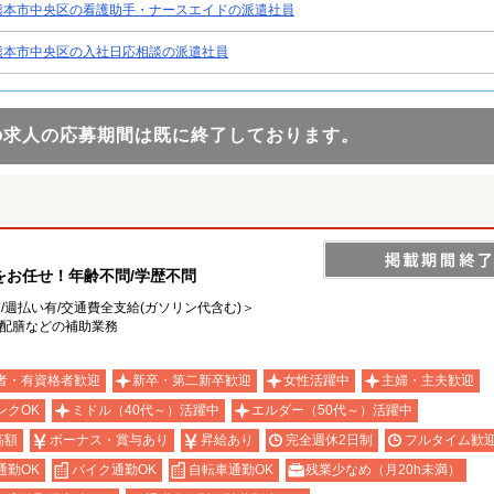
熊本市中央区の看護助手・ナースエイドの派遣社員
熊本市中央区の入社日応相談の派遣社員
の求人の応募期間は既に終了しております。
をお任せ！年齢不問/学歴不問
有/週払い有/交通費全支給(ガソリン代含む)＞
事配膳などの補助業務
者・有資格者歓迎
新卒・第二新卒歓迎
女性活躍中
主婦・主夫歓迎
ンクOK
ミドル（40代～）活躍中
エルダー（50代～）活躍中
高額
ボーナス・賞与あり
昇給あり
完全週休2日制
フルタイム歓
通勤OK
バイク通勤OK
自転車通勤OK
残業少なめ（月20h未満）