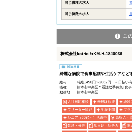
同じ職種の求人
同じ特徴の求人
こ
株式会社kotrio /●KM-H-1840036
派遣社員
綺麗な病院で食事配膳や生活ケアなど
給与
時給1450円〜2062円 ＜日払い
職種
熊本市中央区＊看護助手募集♪食
勤務地
熊本市中央区
入社日応相談
未経験歓迎
経験
フリーター歓迎
学歴不問
ブラ
シニア（60代～）活躍中
高収入・
禁煙・分煙
駅直結・駅チカ
車