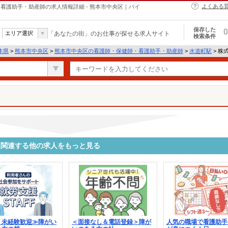
よくある
・保健師・看護助手・助産師の求人情報詳細 - 熊本市中央区｜バイ
保存した
0
エリア選択
「あなたの街」のお仕事が探せる求人サイト
検索条件
本県
>
熊本市中央区
>
熊本市中央区の看護師・保健師・看護助手・助産師
>
水道町駅
> 株式
0036に関連する他の求人をもっと見る
・未経験歓迎≫障がい
＜面接なし＆電話登録＞障が
人気の職場で看護助手