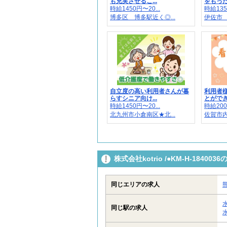
も充実させるこ...
をもった
時給1450円〜20...
時給135
博多区 博多駅近く◎...
伊佐市 
自立度の高い利用者さんが暮
利用者
らすシニア向け...
とができ
時給1450円〜20...
時給200
北九州市小倉南区★北...
佐賀市
株式会社kotrio /●KM-H-184
同じエリアの求人
同じ駅の求人