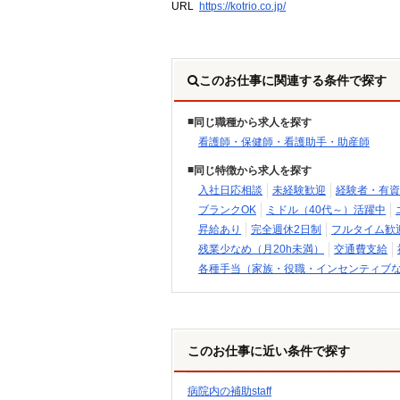
URL
https://kotrio.co.jp/
このお仕事に関連する条件で探す
同じ職種から求人を探す
看護師・保健師・看護助手・助産師
同じ特徴から求人を探す
入社日応相談
未経験歓迎
経験者・有資
ブランクOK
ミドル（40代～）活躍中
昇給あり
完全週休2日制
フルタイム歓
残業少なめ（月20h未満）
交通費支給
各種手当（家族・役職・インセンティブ
このお仕事に近い条件で探す
病院内の補助staff