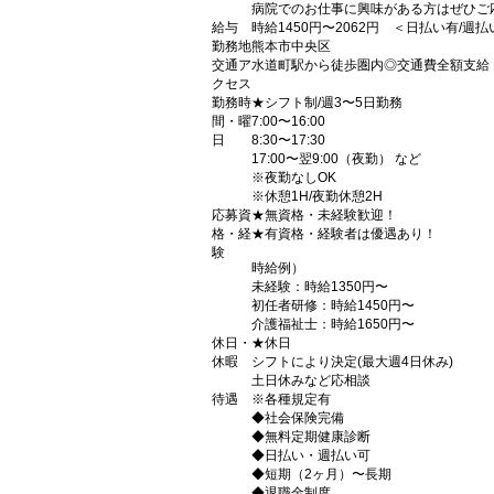
病院でのお仕事に興味がある方はぜひご応
給与
時給1450円〜2062円 ＜日払い有/週
勤務地
熊本市中央区
交通ア
水道町駅から徒歩圏内◎交通費全額支給
クセス
勤務時
★シフト制/週3〜5日勤務
間・曜
7:00〜16:00
日
8:30〜17:30
17:00〜翌9:00（夜勤） など
※夜勤なしOK
※休憩1H/夜勤休憩2H
応募資
★無資格・未経験歓迎！
格・経
★有資格・経験者は優遇あり！
験
時給例）
未経験：時給1350円〜
初任者研修：時給1450円〜
介護福祉士：時給1650円〜
休日・
★休日
休暇
シフトにより決定(最大週4日休み)
土日休みなど応相談
待遇
※各種規定有
◆社会保険完備
◆無料定期健康診断
◆日払い・週払い可
◆短期（2ヶ月）〜長期
◆退職金制度