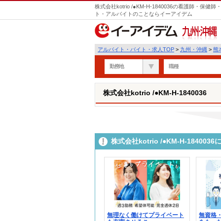
株式会社kotrio /●KM-H-1840036の看護師
ト・アルバイトのことならイーアイデム
九州・沖縄
アルバイト・バイト・求人TOP
>
九州・沖縄
>
熊
勤務地
職種
株式会社kotrio /●KM-H-1840036
株式会社kotrio /●KM-H-184
無理なく働けてプライベート
無資格