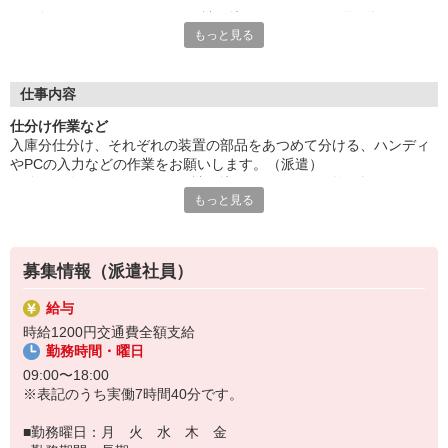
仕分ける際は、バーコードで読み込みます。細かい物を扱うた
もっと見る
め、視力補正を含め業務に支障のない方に向いています。
土日祝ほぼお休みです。残業は稀に1・2時間ほどありますが、基
本的にはありません。20代・30代の方々が活躍中の職場です。
給与即払いOK！ただし就業状況によりご利用いただけない場合
仕事内容
があります。詳細はオペレーターへお問い合わせください。
仕分け作業など
入庫分仕分け、それぞれの装置の部品をあつめて分ける、ハンディ
『テクノ・サービス』は、派遣業界大手スタッフサービスグルー
やPCの入力などの作業をお願いします。（派遣）
プです。
仕分ける際は、バーコードで読み込みます。細かい物を扱うため、
全国にあるお仕事の中から、一人ひとりのスキルや希望条件に応
もっと見る
視力補正を含め業務に支障のない方に向いています。
じたお仕事をご案内します。
土日祝ほぼお休みです。残業は稀に1・2時間ほどありますが、基本
安全管理体制も万全ですので安心してご就業いただけます。
的にはありません。20代・30代の方々が活躍中の職場です。
＊簡単作業です
登録方法は、【オンライン】【電話】【登録会来場】の3つから
募集情報（派遣社員）
選べます♪
★★履歴書・証明写真は不要！★★
給与
また、ご登録済の方はお仕事の紹介がスムーズです。
時給1200円交通費全額支給
ご応募お待ちしています。
勤務時間・曜日
09:00〜18:00
※表記のうち実働7時間40分です。
■勤務曜日：月 火 水 木 金