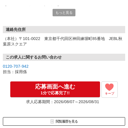
【オンライン登録（目安5分）】
もっと見る
いつでも好きな時間に登録OK
【電話登録（目安20分）】
受付時間/平日9:00〜19:00
連絡先住所
※電話登録の場合、就業前には登録会へお越しください
（本社）〒101-0022 東京都千代田区神田練塀町85番地 JEBL秋
葉原スクエア
【来場登録（目安1時間30分）】
受付時間/平日10:00〜17:00
この求人に関するお問い合わせ
▼Step2 全国にあるお仕事の中から、あなたにピッタリのお仕事を
0120-707-942
ご案内
担当：採用係
▼Step3 就業前に職場見学で気になる事はしっかりチェック！
▼Step4 気に入ったら雇用契約・お仕事スタート
応募画面へ進む
応募⇒最短で2日後からの勤務も可能です！
1分で応募完了!!
キープ
求人応募期間：2026/08/07～2026/08/31
閲覧履歴を見る