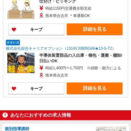
仕分け・ピッキング
時給1150円交通費全額支給
熊本県合志市 ＊車通勤OK
詳細を見る
キープ
派遣社員
株式会社綜合キャリアオプション（1314VJ0805G69★13-S-T2）
半導体装置部品の入出庫・梱包・運搬・棚卸/
日払いOK
時給1,400円〜1,750円 ※経験・能力による
熊本県合志市
詳細を見る
キープ
あなたにおすすめの求人情報
個別指導講師