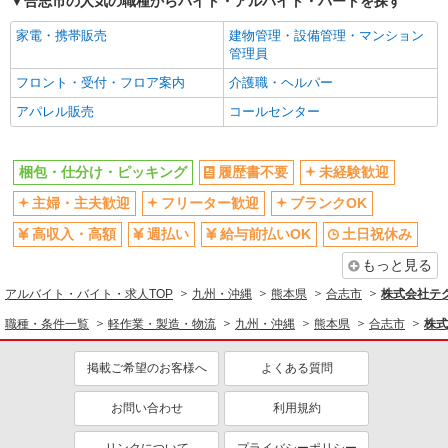
合志市の人気の職種からバイト・アルバイト・パートを探す
家電・携帯販売
建物管理・設備管理・マンション
管理員
フロント・受付・フロア案内
介護職・ヘルパー
アパレル販売
コールセンター
梱包・仕分け・ピッキング
履歴書不要
未経験歓迎
主婦・主夫歓迎
フリーター歓迎
ブランクOK
高収入・高額
週払い
給与前払いOK
土日祝休み
もっと見る
アルバイト・バイト・求人TOP
九州・沖縄
熊本県
合志市
株式会社テク
職種・条件一覧
軽作業・製造・物流
九州・沖縄
熊本県
合志市
株式
掲載ご希望のお客様へ
よくある質問
お問い合わせ
利用規約