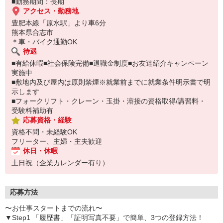
■勤務期間：長期
アクセス・勤務地
豊肥本線「原水駅」より車6分
熊本県合志市
＊車・バイク通勤OK
待遇
■有給休暇■社会保険完備■退職金制度■お友達紹介キャンペーン
実施中
■敷地内及び屋内は原則禁煙※就業前までに就業条件明示書で明
示します
■フォークリフト・クレーン・玉掛・溶接の資格取得/講習料・
受験料補助有
応募資格・経験
資格不問・未経験OK
フリーター、主婦・主夫歓迎
休日・休暇
土日祝（企業カレンダー有り）
応募方法
〜お仕事スタートまでの流れ〜
▼Step1 「履歴書」「証明写真不要」で簡単、3つの登録方法！