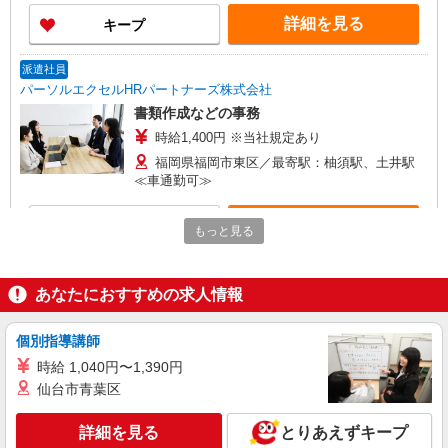
詳細を見る
キープ
派遣社員
パーソルエクセルHRパートナーズ株式会社
書類作成などの事務
時給1,400円 ※当社規定あり
福岡県福岡市東区／最寄駅：柚須駅、土井駅
≪車通勤可≫
詳細を見る
キープ
もっと見る
派遣社員
パーソルエクセルHRパートナーズ株式会社
あなたにおすすめの求人情報
工事費用計算の事務サポート
時給1,500円 ※当社規定あり
個別指導講師
福岡県福岡市東区／最寄駅：柚須駅、土井駅
時給 1,040円〜1,390円
≪車通勤可≫
仙台市青葉区
詳細を見る
キープ
詳細を見る
とりあえずキープ