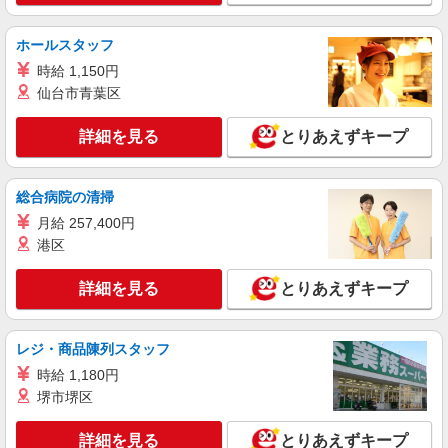
派遣社員
株式会社ユース 福岡支店/y03_0526
ホールスタッフ
物流事務スタッフ
時給 1,150円
時給1144円
仙台市青葉区
福岡県福岡市東区
詳細を見る
とりあえずキープ
詳細を見る
キープ
総合病院の清掃
派遣社員
月給 257,400円
株式会社キャリアップ
港区
大手物流センター内での一般事務
○時給1250円 ○収入例：10:00〜19:00/週５日
詳細を見る
とりあえずキープ
時給1250円×８H×21日勤務＝月収21万円 プラス残
業や休日出勤をすると更に収入アップ♪ ※残業時
福岡市東区箱崎ふ頭
給：1250円⇒1563円 ※休日時給(日曜日)：1250円
レジ・商品陳列スタッフ
⇒1688円
詳細を見る
キープ
時給 1,180円
堺市堺区
アルバイト
TOPPAN株式会社/KZ1850421
詳細を見る
とりあえずキープ