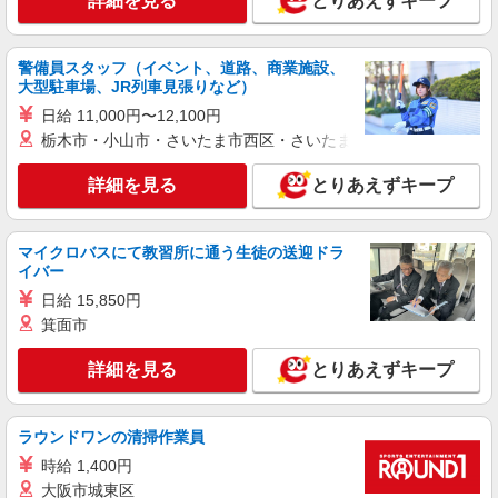
詳細を見る
とりあえずキープ
一）
福岡市東区水谷
警備員スタッフ（イベント、道路、商業施設、
詳細を見る
キープ
大型駐車場、JR列車見張りなど）
日給 11,000円〜12,100円
栃木市・小山市・さいたま市西区・さいたま市岩槻区・久喜市・
詳細を見る
とりあえずキープ
マイクロバスにて教習所に通う生徒の送迎ドラ
イバー
日給 15,850円
箕面市
詳細を見る
とりあえずキープ
ラウンドワンの清掃作業員
時給 1,400円
大阪市城東区