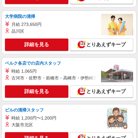
申請書の確認や入力などの事務（短期）
時給1,300円 ▼月収例 ※月20日勤務した場合
時給1,300円×7.75Ｈ/日×20日 ＝201,500円+交通
大学病院の清掃
費・残業代 ◎交通費実費支給 ・1ヶ月定期代と、
福岡市東区箱崎
月給 273,650円
月の出勤日数×交通費日額と比較し、小額の方を支
品川区
給 ・最安値ルートでの支給 ・バスは1.5ｋｍ以上
詳細を見る
キープ
の距離が必要
詳細を見る
とりあえずキープ
アルバイト
TOPPAN株式会社/KZ1830421
ベルク各店での店内スタッフ
申請書のチェックや入力などの事務
時給 1,065円
時給1,400円 ▼月収例 ※月20日勤務した場合
時給1,400円×7.75Ｈ/日×20日 ＝217,000円+交通
古河市・佐野市・前橋市・高崎市・伊勢崎市・太田市・館林市・
費・残業代 ◎交通費実費支給 ・1ヶ月定期代と、
福岡市東区箱崎
月の出勤日数×交通費日額と比較し、小額の方を支
詳細を見る
とりあえずキープ
給 ・最安値ルートでの支給 ・バスは1.5ｋｍ以上
詳細を見る
キープ
の距離が必要
ビルの清掃スタッフ
契約社員
時給 1,200円〜1,200円
株式会社 長大テック 福岡支店
大阪市北区
電話オペレーター・道路監視対応
月給250000円以上 ※試用期間3ヶ月（賃金同