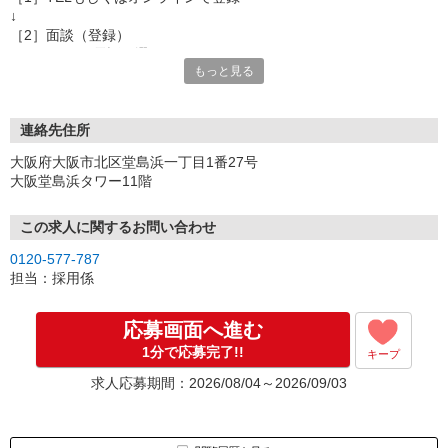
↓
［2］面談（登録）
オンラインor電話お選び頂けます
もっと見る
★所要時間：30分〜1時間
★ご希望や入社日の相談などお聞かせください
↓
［3］お仕事の紹介
連絡先住所
ご応募頂いたお仕事の詳しい説明
大阪府大阪市北区堂島浜一丁目1番27号
ご希望条件に合うお仕事があればその他のお仕事もご紹介
大阪堂島浜タワー11階
↓
［4］お仕事決定
就業にあたっての手続きを行います。
この求人に関するお問い合わせ
↓
0120-577-787
［5］お仕事スタート
担当：採用係
出勤初日は営業担当が同行するので
ご安心くださいね。
応募画面へ進む
1分で応募完了!!
キープ
※ご応募のタイミングによっては募集が終了している場合もござい
ます。予めご了承ください。
求人応募期間：2026/08/04～2026/09/03
お仕事番号（ES26-0607588）