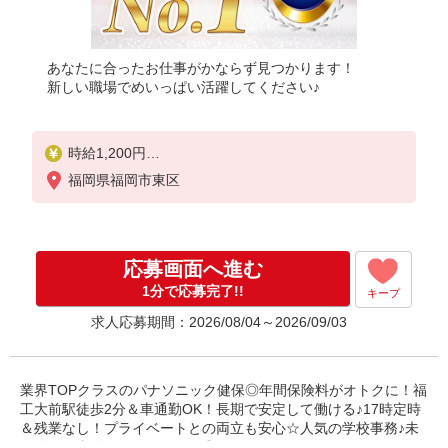
あなたに合ったお仕事がかならず見つかります！
新しい職場でめいっぱい活躍してください♪
時給1,200円
※当社規定あり
福岡県福岡市東区
応募画面へ進む
1分で応募完了!!
キープ
求人応募期間：2026/08/04～2026/09/03
業界TOPクラスのパナソニック健保◎年間保険料がオトクに！福
工大前駅徒歩2分＆車通勤OK！長期で安定して働ける♪17時定時
＆残業なし！プライベートとの両立も安心☆人気の学校事務♪未
経験から事務デビューできる◎