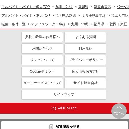
アルバイト・バイト・求人TOP
九州・沖縄
福岡県
福岡市東区
パーソ
アルバイト・バイト・求人TOP
福岡県の路線
ＪＲ鹿児島本線
福工大前駅
職種・条件一覧
オフィスワーク・事務
九州・沖縄
福岡県
福岡市東区
掲載ご希望のお客様へ
よくある質問
お問い合わせ
利用規約
リンクについて
プライバシーポリシー
Cookieポリシー
個人情報保護方針
メールサービスについて
サイト運営会社
サイトマップ
(c) AIDEM Inc.
TOPへ
閲覧履歴を見る