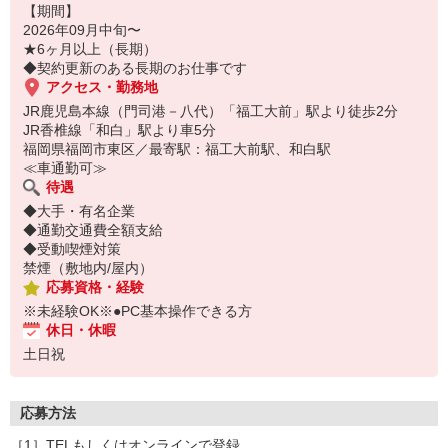
【期間】
2026年09月中旬〜
★6ヶ月以上（長期）
◆契約更新のある長期のお仕事です
アクセス・勤務地
JR鹿児島本線（門司港－八代）「福工大前」駅より徒歩2分
JR香椎線「和白」駅より車5分
福岡県福岡市東区／最寄駅：福工大前駅、和白駅
≪車通勤可≫
待遇
◆大手・有名企業
◆通勤交通費全額支給
◆受動喫煙対策
禁煙（敷地内/屋内）
応募資格・経験
※未経験OK※●PC基本操作できる方
休日・休暇
土日祝
応募方法
［1］TELもしくはオンラインで登録