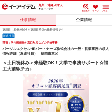
九州・沖縄
の求人
▼エリア変更
仕事情報
企業情報
更新日：2026/08/04 ※更新日時点の最新情報です
派遣社員
職種：学内郵便物や窓口対応などの学校事務
パーソルエクセルHRパートナーズ株式会社の一般・営業事務の求人
情報詳細（派遣社員） - 福岡市東区
＜土日祝休み＞未経験OK！大学で事務サポート☆福
工大前駅チカ♪