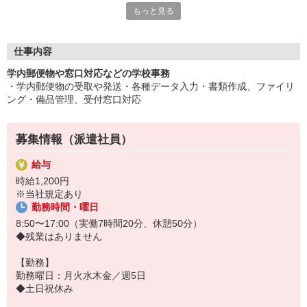
もっと見る
平日毎日、来社不要の電話面談を開催中♪
「応募するか悩む…」
「もう少し詳しく仕事の内容を聞きたい」
仕事内容
そんな方も安心してご応募ください。
学内郵便物や窓口対応などの学校事務
しっかりお話を聞いて頂いてから
・学内郵便物の受取や発送・各種データ入力・書類作成、ファイリ
選考に進むかどうか考えていただけます◎
ング・備品管理、受付窓口対応
▼下記に当てはまる方、ぜひ一度ご連絡ください▼
私達がご希望に合ったお仕事をご紹介します。
募集情報（派遣社員）
・残業が少ない仕事に転職したい
・結婚を機に働き方を変えたい
給与
・出産後も働ける仕事に就きたい
時給1,200円
・資格を活かして働きたい
※当社規定あり
・資格はないけど働ける仕事を見つけたい
勤務時間・曜日
8:50〜17:00（実働7時間20分、休憩50分）
◆残業はありません
【勤務】
勤務曜日：月火水木金／週5日
◆土日祝休み