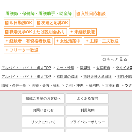
看護師・保健師・看護助手・助産師
入社日応相談
即日勤務OK
友達と応募OK
職場見学OKまたは説明会あり
未経験歓迎
経験者・有資格者歓迎
女性活躍中
主婦・主夫歓迎
フリーター歓迎
もっと見る
アルバイト・バイト・求人TOP
九州・沖縄
福岡県
太宰府市
ツクイ太
アルバイト・バイト・求人TOP
福岡県の路線
西鉄天神大牟田線
都府楼前
職種・条件一覧
医療・介護・福祉
九州・沖縄
福岡県
太宰府市
ツク
掲載ご希望のお客様へ
よくある質問
お問い合わせ
利用規約
リンクについて
プライバシーポリシー