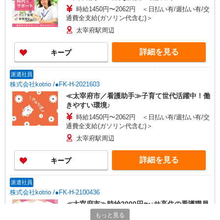
時給1450円〜2062円 ＜日払い有/週払い有/交
通費全支給(ガソリン代含む)＞
太宰府駅周辺
詳細を見る
キープ
派遣社員
株式会社kotrio /●FK-H-2021603
≪太宰府市／看護助手≫子育て世代活躍中！働
きやすい環境♪
時給1450円〜2062円 ＜日払い有/週払い有/交
通費全支給(ガソリン代含む)＞
太宰府駅周辺
詳細を見る
キープ
派遣社員
株式会社kotrio /●FK-H-2100436
≪太宰府市≫時給2000円〜♪サ高住の看護職員
▼医療行為少なめ
もっと見る