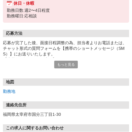
休日・休暇
勤務日数:週2〜4日程度
勤務曜日:応相談
応募方法
応募が完了した後、面接日程調整の為、担当者よりお電話または、
チャット形式の質問フォームを【携帯のショートメッセージ（SM
S）】にお送りいたします。
【応募から採用までの流れ】
もっと見る
1.応募…Webもしくはお電話より応募ください。
2.面接…ご質問や働き方の相談も受け付けます。
※面接時に適性検査＋実技試験を実施
※実技試験はドライバーの職種のみとなります。
地図
3.採用…入社日はご相談に応じます。
勤務地
連絡先住所
福岡県太宰府市国分三丁目1-30
この求人に関するお問い合わせ