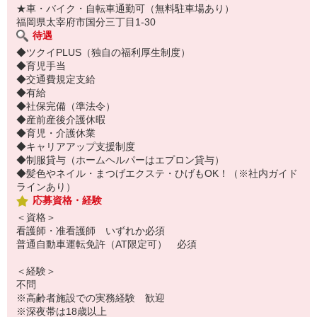
★車・バイク・自転車通勤可（無料駐車場あり）
福岡県太宰府市国分三丁目1-30
待遇
◆ツクイPLUS（独自の福利厚生制度）
◆育児手当
◆交通費規定支給
◆有給
◆社保完備（準法令）
◆産前産後介護休暇
◆育児・介護休業
◆キャリアアップ支援制度
◆制服貸与（ホームヘルパーはエプロン貸与）
◆髪色やネイル・まつげエクステ・ひげもOK！（※社内ガイド
ラインあり）
応募資格・経験
＜資格＞
看護師・准看護師 いずれか必須
普通自動車運転免許（AT限定可） 必須
＜経験＞
不問
※高齢者施設での実務経験 歓迎
※深夜帯は18歳以上