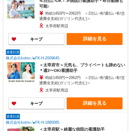
≪日払いOK！≫病院の看護助手＊即日勤務も
可能♪
時給1450円〜2062円 ＜日払い有/週払い有/交
通費全支給(ガソリン代含む)＞
太宰府駅周辺
詳細を見る
キープ
派遣社員
株式会社kotrio /●FK-H-2009645
＜太宰府市＞元気も、プライベートも諦めない
＊週3〜OK/看護助手
時給1450円〜2062円 ＜日払い有/週払い有/交
通費全支給(ガソリン代含む)＞
太宰府駅周辺
詳細を見る
キープ
派遣社員
株式会社kotrio /●FK-H-1880085
＜太宰府駅＞綺麗な病院の看護助手