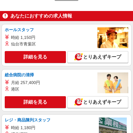
時給2000円〜2500円＜日払い有/経験者優遇/交
通費全支給(ガソリン代含む)＞
あなたにおすすめの求人情報
太宰府駅周辺
詳細を見る
キープ
ホールスタッフ
時給 1,150円
派遣社員
仙台市青葉区
株式会社kotrio /●FK-H-2021400
太宰府市｜家庭と両立できる＊デイサービス看
詳細を見る
とりあえずキープ
護師【夜勤なし】
時給2000円〜2500円 ＜日払い有/週払い有/交
通費全支給(ガソリン代含む)＞
総合病院の清掃
太宰府駅周辺
月給 257,400円
港区
詳細を見る
キープ
詳細を見る
とりあえずキープ
派遣社員
株式会社kotrio /●FK-H-2020688
レジ・商品陳列スタッフ
≪太宰府市≫年齢不問！０からスタートでも活
躍できる看護助手♪
時給 1,180円