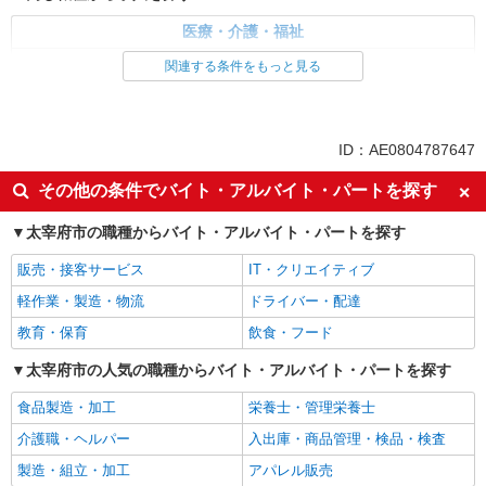
医療・介護・福祉
看護師・保健師・看護助手・助産師
関連する条件をもっと見る
同じ特徴から求人を探す
未経験歓迎
ミドル（40代～）活躍中
ID：AE0804787647
副業・WワークOK
交通費支給
その他の条件でバイト・アルバイト・パートを探す
社会保険あり
産休・育休取得実績あり
太宰府市の職種からバイト・アルバイト・パートを探す
社員登用あり
販売・接客サービス
IT・クリエイティブ
軽作業・製造・物流
ドライバー・配達
教育・保育
飲食・フード
太宰府市の人気の職種からバイト・アルバイト・パートを探す
食品製造・加工
栄養士・管理栄養士
介護職・ヘルパー
入出庫・商品管理・検品・検査
製造・組立・加工
アパレル販売