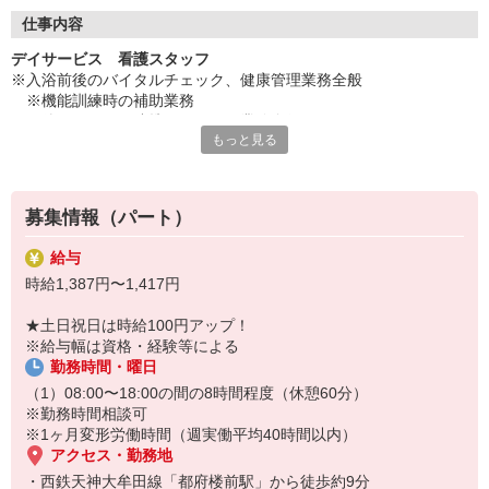
◇長く安心して働ける環境づくり
・ツクイ独自の福祉厚生制度でプライベートも充実
仕事内容
・子育てサポート企業として「くるみん認定」の取得
デイサービス 看護スタッフ
・子育て支援の福利厚生制度あり！子育てと仕事の両立を応援◎
※入浴前後のバイタルチェック、健康管理業務全般
・スタッフ何でも相談窓口やライフキャリア相談など、各相談窓
※機能訓練時の補助業務
口あり
※他スタッフと連携してのケア業務全般
もっと見る
※送迎、添乗業務
◇頑張った分、スタッフに還元！
※各種記録業務など
・2024年冬季賞与からインセンティブ賞与を導入
・パートは特別手当の支給あり
★＼サービス・職種の魅力／
募集情報（パート）
デイサービスでお客様の生活に寄り添い、ゆっくりと時間をかけな
がら信頼関係を築くことができること、他業種との協力や連携を図
給与
りながら支援していけることも魅力です。お客様から感謝の言葉を
時給1,387円〜1,417円
直接いただけることがやりがいにもつながります。日勤の勤務でワ
ークライフバランスに合わせた働き方ができます。
★土日祝日は時給100円アップ！
※給与幅は資格・経験等による
勤務時間・曜日
（1）08:00〜18:00の間の8時間程度（休憩60分）
※勤務時間相談可
※1ヶ月変形労働時間（週実働平均40時間以内）
アクセス・勤務地
・西鉄天神大牟田線「都府楼前駅」から徒歩約9分