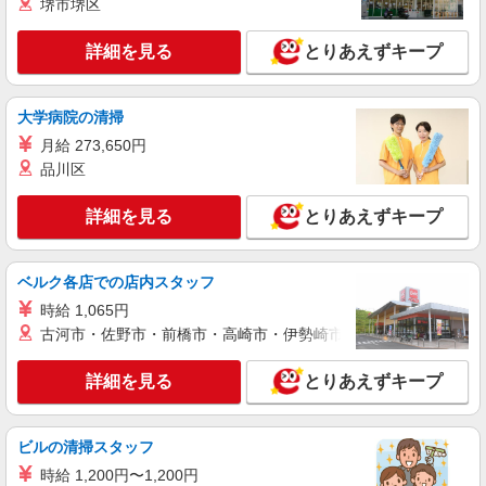
時給1450円〜2062円 ＜日払い有/週払い有/交
堺市堺区
通費全支給(ガソリン代含む)＞
太宰府駅周辺
詳細を見る
とりあえずキープ
詳細を見る
キープ
大学病院の清掃
月給 273,650円
業務委託
SOMPOヘルスサポート株式会社 全支援対応コース
品川区
保健師・管理栄養士 特定保健指導
詳細を見る
とりあえずキープ
報酬：出来高制 報酬額（消費税抜き）： ・事
業所一括面談(対面) 1日：10,000円〜14,716円 ・
個別訪問(対面) 1件：4,286円〜5,239円 ・遠隔面
【活動エリア】福岡県太宰府市及びその周辺
談 1件：1,500〜1,691円 ・電話支援 1件：
ベルク各店での店内スタッフ
1,000円〜1,429円 ・ICTメール支援 1件：500円
時給 1,065円
詳細を見る
キープ
※上記金額に消費税を加えた金額をお支払いいた
古河市・佐野市・前橋市・高崎市・伊勢崎市・太田市・館林市・
します ※交通費・電話代は弊社負担。その他、支
援内容により細則あり。
詳細を見る
とりあえずキープ
ビルの清掃スタッフ
時給 1,200円〜1,200円