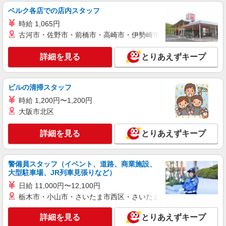
株式会社kotrio /●FK-H-2067310
ベルク各店での店内スタッフ
久留米市/未経験OK★誰かの支えになれる人
に！グルホの世話人♪
時給 1,065円
古河市・佐野市・前橋市・高崎市・伊勢崎市・太田市・館林市・
時給1450円〜2062円 ＜日払い有/週払い有/交
通費全支給(ガソリン代含む)＞
詳細を見る
とりあえずキープ
久留米市花畑
詳細を見る
キープ
ビルの清掃スタッフ
NEW
時給 1,200円〜1,200円
派遣社員
大阪市北区
株式会社kotrio /●FK-H-1288779
《レア》西鉄久留米駅｜1回26,100円〜。穴
詳細を見る
とりあえずキープ
場の夜勤専従！週2〜OK
◆時給1450円〜2062円◆日収2万6100円 ※交
通費全支給※深夜時給1.25倍※日/週/月払
警備員スタッフ（イベント、道路、商業施設、
西鉄久留米駅→車で5分！
大型駐車場、JR列車見張りなど）
日給 11,000円〜12,100円
詳細を見る
キープ
栃木市・小山市・さいたま市西区・さいたま市岩槻区・久喜市・
NEW
派遣社員
詳細を見る
とりあえずキープ
株式会社kotrio /●FK-H-2102287