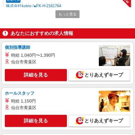
株式会社kotrio /●FK-H-2161764
久留米市の障がい者デイサービス＊生活支援
もっと見る
員★送迎できる方優遇
時給1450円〜2062円 ＜日払い有/週払い有/交
通費全支給(ガソリン代含む)＞
あなたにおすすめの求人情報
久留米市花畑
個別指導講師
詳細を見る
キープ
時給 1,040円〜1,390円
仙台市青葉区
NEW
派遣社員
株式会社kotrio /●FK-H-2066832
詳細を見る
とりあえずキープ
久留米市＊グループホームSTAFF＊経験不問
◎日収1.1万円も可
時給1450円〜2062円 ＜日払い有/週払い有/交
ホールスタッフ
通費全支給(ガソリン代含む)＞
時給 1,150円
最寄り駅：西鉄久留米
仙台市青葉区
詳細を見る
キープ
詳細を見る
とりあえずキープ
NEW
派遣社員