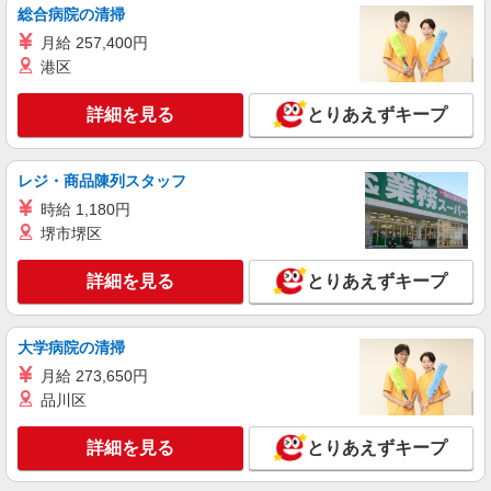
株式会社kotrio /●FK-H-2051075
総合病院の清掃
タイパ最強！希望の働き方が叶う有料住宅の
月給 257,400円
スタッフ★＠久留米市
港区
時給1450円〜2062円 ＜日払い有/週払い有/交
通費全支給(ガソリン代含む)＞
詳細を見る
とりあえずキープ
最寄り駅：西鉄久留米
レジ・商品陳列スタッフ
詳細を見る
キープ
時給 1,180円
NEW
派遣社員
堺市堺区
株式会社kotrio /●FK-H-2160974
久留米市≫デイサービスで送迎や介助等＊運
詳細を見る
とりあえずキープ
転が好きな方歓迎
時給1450円〜2062円 ＜日払い有/週払い有/交
大学病院の清掃
通費全支給(ガソリン代含む)＞
最寄り駅：西鉄久留米
月給 273,650円
品川区
詳細を見る
キープ
詳細を見る
とりあえずキープ
NEW
派遣社員