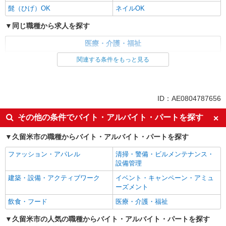
髭（ひげ）OK
ネイルOK
同じ職種から求人を探す
医療・介護・福祉
介護職・ヘルパー
関連する条件をもっと見る
同じ特徴から求人を探す
未経験歓迎
ミドル（40代～）活躍中
ID：AE0804787656
副業・WワークOK
交通費支給
その他の条件でバイト・アルバイト・パートを探す
社会保険あり
産休・育休取得実績あり
久留米市の職種からバイト・アルバイト・パートを探す
社員登用あり
ファッション・アパレル
清掃・警備・ビルメンテナンス・
設備管理
建築・設備・アクティブワーク
イベント・キャンペーン・アミュ
ーズメント
飲食・フード
医療・介護・福祉
久留米市の人気の職種からバイト・アルバイト・パートを探す