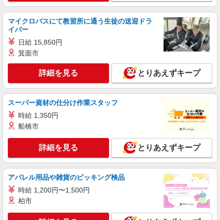
有料老人ホームの看護師＊健康管理/服薬管
理/通院サポートなど
マイクロバスにて教習所に通う生徒の送迎ドラ
イバー
時給2000円〜2500円＜ガソリン代含め交通費
全額支給/日払い・週払いOK＞
日給 15,850円
久留米市花畑
箕面市
詳細を見る
とりあえずキープ
詳細を見る
キープ
NEW
派遣社員
スーパー資材の仕分け作業スタッフ
株式会社kotrio /●FK-H-1981454
時給 1,350円
西鉄久留米駅｜小さなグループホームで家事
船橋市
や生活のサポート！
時給1450円〜2062円 ＜日払い有/週払い有/交
詳細を見る
とりあえずキープ
通費全支給(ガソリン代含む)＞
最寄り駅：西鉄久留米
アパレル用品や雑貨のピッキング検品
詳細を見る
キープ
時給 1,200円〜1,500円
柏市
NEW
派遣社員
株式会社kotrio /●FK-H-2161352