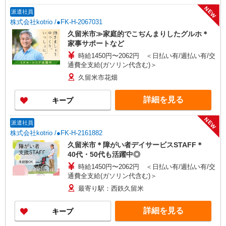
NEW
派遣社員
株式会社kotrio /●FK-H-2067031
久留米市≫家庭的でこぢんまりしたグルホ＊
家事サポートなど
時給1450円〜2062円 ＜日払い有/週払い有/交
通費全支給(ガソリン代含む)＞
久留米市花畑
詳細を見る
キープ
NEW
派遣社員
株式会社kotrio /●FK-H-2161882
久留米市＊障がい者デイサービスSTAFF＊
40代・50代も活躍中◎
時給1450円〜2062円 ＜日払い有/週払い有/交
通費全支給(ガソリン代含む)＞
最寄り駅：西鉄久留米
詳細を見る
キープ