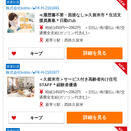
NEW
派遣社員
株式会社kotrio /●FK-H-2161691
≪履歴書不要・面接なし≫久留米市＊生活支
援員募集＊日勤のみ
時給1450円〜2062円 ＜日払い有/週払い有/交
通費全支給(ガソリン代含む)＞
最寄り駅：西鉄久留米
詳細を見る
キープ
NEW
派遣社員
株式会社kotrio /●FK-H-2161977
＜久留米市＞サービス付き高齢者向け住宅
STAFF＊経験者優遇
時給1450円〜2062円 ＜日払い有/週払い有/交
通費全支給(ガソリン代含む)＞
最寄り駅：西鉄久留米
詳細を見る
キープ
NEW
派遣社員