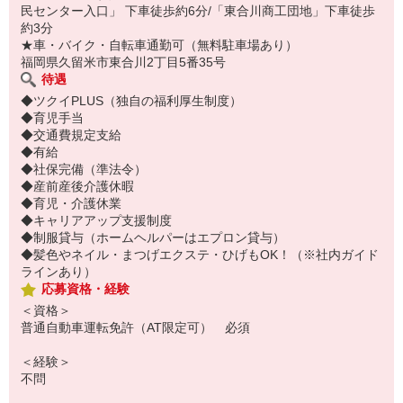
民センター入口」 下車徒歩約6分/「東合川商工団地」下車徒歩
約3分
★車・バイク・自転車通勤可（無料駐車場あり）
福岡県久留米市東合川2丁目5番35号
待遇
◆ツクイPLUS（独自の福利厚生制度）
◆育児手当
◆交通費規定支給
◆有給
◆社保完備（準法令）
◆産前産後介護休暇
◆育児・介護休業
◆キャリアアップ支援制度
◆制服貸与（ホームヘルパーはエプロン貸与）
◆髪色やネイル・まつげエクステ・ひげもOK！（※社内ガイド
ラインあり）
応募資格・経験
＜資格＞
普通自動車運転免許（AT限定可） 必須
＜経験＞
不問