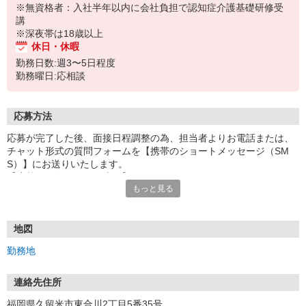
※無資格者：入社半年以内に会社負担で認知症介護基礎研修受
講
※深夜帯は18歳以上
休日・休暇
勤務日数:週3〜5日程度
勤務曜日:応相談
応募方法
応募が完了した後、面接日程調整の為、担当者よりお電話または、
チャット形式の質問フォームを【携帯のショートメッセージ（SM
S）】にお送りいたします。
【応募から採用までの流れ】
もっと見る
1.応募…Webもしくはお電話より応募ください。
2.面接…ご質問や働き方の相談も受け付けます。
※面接時に適性検査＋実技試験を実施
※実技試験はドライバーの職種のみとなります。
地図
3.採用…入社日はご相談に応じます。
勤務地
連絡先住所
福岡県久留米市東合川2丁目5番35号