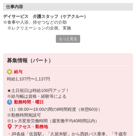
◇長く安心して働ける環境づくり
・ツクイ独自の福祉厚生制度でプライベートも充実
仕事内容
・子育てサポート企業として「くるみん認定」の取得
デイサービス 介護スタッフ（ケアクルー）
・子育て支援の福利厚生制度あり！子育てと仕事の両立を応援◎
※食事や入浴、排せつなどの介助
・スタッフ何でも相談窓口やライフキャリア相談など、各相談窓
※レクリエーションの企画、実施
口あり
※他スタッフと連携してのケア業務全般
もっと見る
※送迎・添乗業務
◇頑張った分、スタッフに還元！
※各種記録業務など
・2024年冬季賞与からインセンティブ賞与を導入
・パートは特別手当の支給あり
★＼サービス・職種の魅力／
募集情報（パート）
「今私たちに求められていることは何だろう」「どんな工夫をした
ら喜んでいただけるだろう」他職種で連携しながら創意工夫し支援
給与
していきます。感謝の言葉を直接いただけたり、信頼関係を築いて
時給1,107円〜1,137円
いくことができます。日勤のみで働け介護度も比較的高くないた
め、体に負担が少ないのも魅力の一つです。
★土日祝日は時給100円アップ！
※給与幅は資格・経験等による
勤務時間・曜日
（1）08:00〜18:00の間の8時間程度（休憩60分）
※勤務時間相談可
※1ヶ月変形労働時間（週実働平均40時間以内）
アクセス・勤務地
・JR各線「佐賀駅」「久留米駅」から西鉄バス乗車、「千歳市