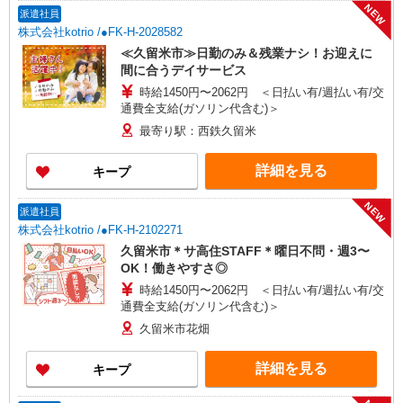
NEW
派遣社員
株式会社kotrio /●FK-H-2028582
≪久留米市≫日勤のみ＆残業ナシ！お迎えに
間に合うデイサービス
時給1450円〜2062円 ＜日払い有/週払い有/交
通費全支給(ガソリン代含む)＞
最寄り駅：西鉄久留米
詳細を見る
キープ
NEW
派遣社員
株式会社kotrio /●FK-H-2102271
久留米市＊サ高住STAFF＊曜日不問・週3〜
OK！働きやすさ◎
時給1450円〜2062円 ＜日払い有/週払い有/交
通費全支給(ガソリン代含む)＞
久留米市花畑
詳細を見る
キープ