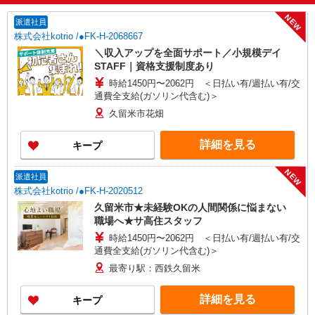
NEW
派遣社員
株式会社kotrio /●FK-H-2068667
＼収入アップを全面サポート／小規模デイ
STAFF｜資格支援制度あり
時給1450円〜2062円 ＜日払い有/週払い有/交
通費全支給(ガソリン代含む)＞
久留米市花畑
詳細を見る
キープ
NEW
派遣社員
株式会社kotrio /●FK-H-2020512
久留米市★未経験OKの人間関係に悩まない
職場へ★サ高住スタッフ
時給1450円〜2062円 ＜日払い有/週払い有/交
通費全支給(ガソリン代含む)＞
最寄り駅：西鉄久留米
詳細を見る
キープ