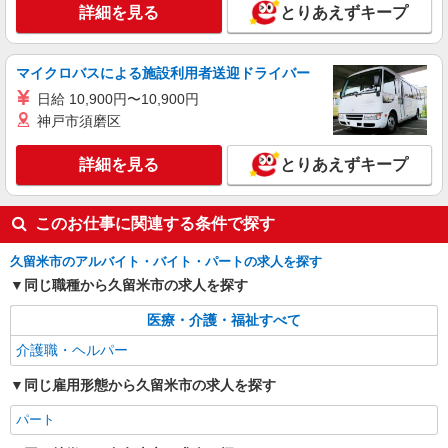
久留米市◆サ高住スタッフ◆穏やかな職場×
詳細を見る
とりあえずキープ
週3〜×残業なし
時給1450円〜2062円 ＜日払い有/週払い有/交
通費全支給(ガソリン代含む)＞
マイクロバスによる施設利用者送迎ドライバー
久留米市花畑
日給 10,900円〜10,900円
神戸市須磨区
詳細を見る
キープ
詳細を見る
とりあえずキープ
NEW
派遣社員
株式会社kotrio /●FK-H-2161193
このお仕事に関連する条件で探す
久留米市≫デイサービスSTAFF♪送迎できれ
ば即戦力！
久留米市のアルバイト・バイト・パートの求人を探す
時給1450円〜2062円 ＜日払い有/週払い有/交
同じ職種から久留米市の求人を探す
通費全支給(ガソリン代含む)＞
最寄り駅：西鉄久留米
医療・介護・福祉すべて
介護職・ヘルパー
詳細を見る
キープ
同じ雇用形態から久留米市の求人を探す
パート