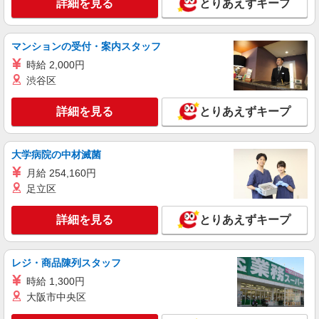
詳細を見る
とりあえずキープ
未経験でも、怖くない＊デイサービスで利用
者さんのサポート！
時給1450円〜2062円 ＜日払い有/週払い有/交
マンションの受付・案内スタッフ
通費全支給(ガソリン代含む)＞
時給 2,000円
最寄り駅：西鉄久留米
渋谷区
詳細を見る
キープ
詳細を見る
とりあえずキープ
NEW
派遣社員
株式会社kotrio /●FK-H-2163535
大学病院の中材滅菌
【日収1万円以上】未経験OKの就労支援
月給 254,160円
STAFF＊久留米市
足立区
時給1350円〜 ＜日払い有/週払い有/交通費全
支給(ガソリン代含む)＞
詳細を見る
とりあえずキープ
久留米市花畑
詳細を見る
キープ
レジ・商品陳列スタッフ
時給 1,300円
NEW
派遣社員
大阪市中央区
株式会社kotrio /●FK-H-2117523