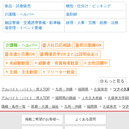
食品・試食販売
梱包・仕分け・ピッキング
介護職・ヘルパー
薬剤師
施設警備・交通誘導警備・駐車輪
経理・人事・労務・総務・法務
場管理・イベント警備
介護職・ヘルパー
入社日応相談
即日勤務OK
友達と応募OK
職場見学OKまたは説明会あり
未経験歓迎
経験者・有資格者歓迎
女性活躍中
主婦・主夫歓迎
フリーター歓迎
もっと見る
アルバイト・バイト・求人TOP
九州・沖縄
福岡県
久留米市
ツクイ久
アルバイト・バイト・求人TOP
福岡県の路線
ＪＲ久大本線
久留米大学前
職種・条件一覧
医療・介護・福祉
九州・沖縄
福岡県
久留米市
ツク
掲載ご希望のお客様へ
よくある質問