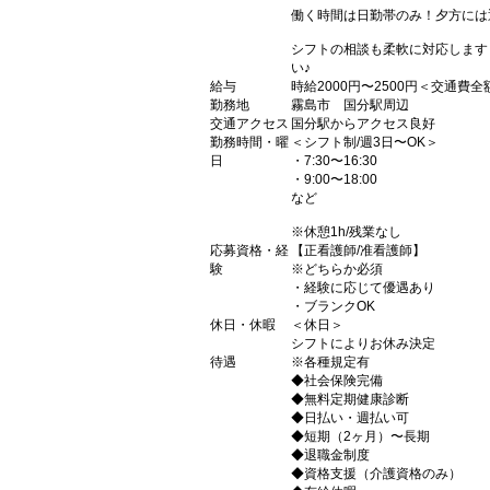
働く時間は日勤帯のみ！夕方には
シフトの相談も柔軟に対応します
い♪
給与
時給2000円〜2500円＜交通費
勤務地
霧島市 国分駅周辺
交通アクセス
国分駅からアクセス良好
勤務時間・曜
＜シフト制/週3日〜OK＞
日
・7:30〜16:30
・9:00〜18:00
など
※休憩1h/残業なし
応募資格・経
【正看護師/准看護師】
験
※どちらか必須
・経験に応じて優遇あり
・ブランクOK
休日・休暇
＜休日＞
シフトによりお休み決定
待遇
※各種規定有
◆社会保険完備
◆無料定期健康診断
◆日払い・週払い可
◆短期（2ヶ月）〜長期
◆退職金制度
◆資格支援（介護資格のみ）