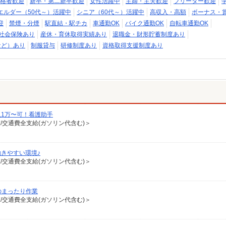
格者歓迎
新卒・第二新卒歓迎
女性活躍中
主婦・主夫歓迎
フリーター歓迎
エルダー（50代～）活躍中
シニア（60代～）活躍中
高収入・高額
ボーナス・
迎
禁煙・分煙
駅直結・駅チカ
車通勤OK
バイク通勤OK
自転車通勤OK
社会保険あり
産休・育休取得実績あり
退職金・財形貯蓄制度あり
など）あり
制服貸与
研修制度あり
資格取得支援制度あり
1万〜可！看護助手
有/交通費全支給(ガソリン代含む)＞
きやすい環境♪
有/交通費全支給(ガソリン代含む)＞
のまったり作業
有/交通費全支給(ガソリン代含む)＞