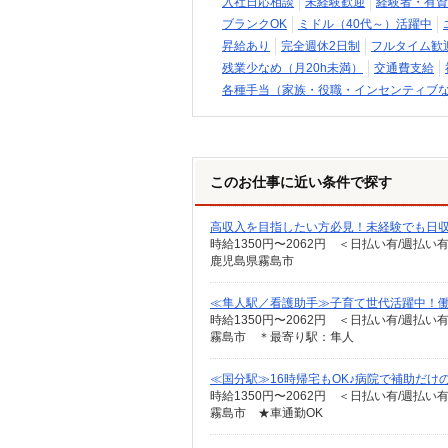
入社日応相談
未経験歓迎
経験者・有資
ブランクOK
ミドル（40代～）活躍中
昇給あり
完全週休2日制
フルタイム歓
残業少なめ（月20h未満）
交通費支給
各種手当（家族・役職・インセンティブ
このお仕事に近い条件で探す
高収入を目指したい方必見！未経験でも日収
時給1350円〜2062円 ＜日払い有/週払い
鹿児島県霧島市
≪隼人駅／看護助手≫子育て世代活躍中！働
時給1350円〜2062円 ＜日払い有/週払い
霧島市 ＊最寄り駅：隼人
≪国分駅≫16時帰宅もOK♪病院で補助だけ
時給1350円〜2062円 ＜日払い有/週払い
霧島市 ★車通勤OK