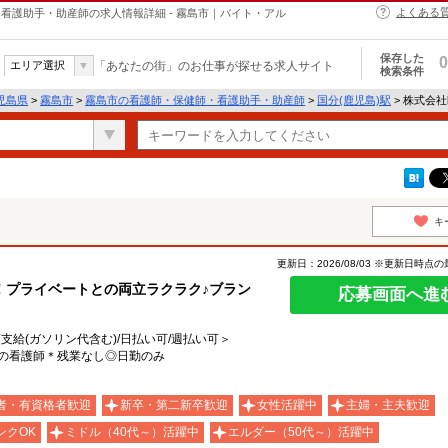
よくある
・保健師・看護助手・助産師の求人情報詳細 - 霧島市｜バイト・アル
保存した
0
エリア選択
「あなたの街」のお仕事が探せる求人サイト
検索条件
児島県
>
霧島市
>
霧島市の看護師・保健師・看護助手・助産師
>
国分(鹿児島)駅
> 株式会社k
キ
更新日：2026/08/03 ※更新日時点
！プライベートとの両立ラクラク♪ブラン
応募画面へ進
額支給(ガソリン代含む)/日払い可/週払い可＞
スの看護師＊残業なし◎日勤のみ
者・有資格者歓迎
新卒・第二新卒歓迎
女性活躍中
主婦・主夫歓迎
ンクOK
ミドル（40代～）活躍中
エルダー（50代～）活躍中