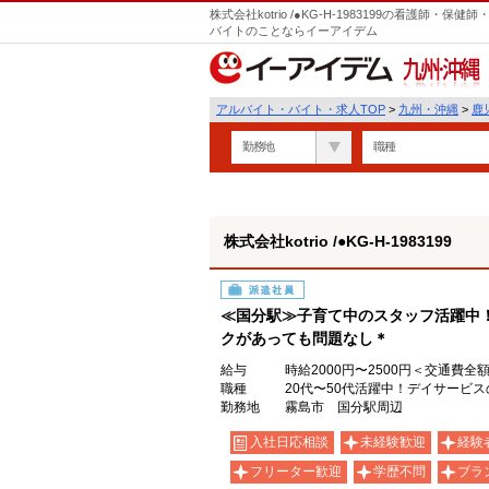
株式会社kotrio /●KG-H-1983199の看護師
バイトのことならイーアイデム
九州・沖縄
アルバイト・バイト・求人TOP
>
九州・沖縄
>
鹿
勤務地
職種
株式会社kotrio /●KG-H-1983199
派遣社員
≪国分駅≫子育て中のスタッフ活躍中
クがあっても問題なし＊
給与
時給2000円〜2500円＜交通費全
職種
20代〜50代活躍中！デイサービ
勤務地
霧島市 国分駅周辺
入社日応相談
未経験歓迎
経験
フリーター歓迎
学歴不問
ブラ