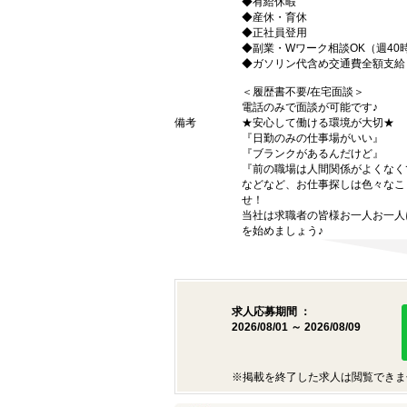
◆有給休暇
◆産休・育休
◆正社員登用
◆副業・Wワーク相談OK（週40
◆ガソリン代含め交通費全額支給
＜履歴書不要/在宅面談＞
電話のみで面談が可能です♪
備考
★安心して働ける環境が大切★
『日勤のみの仕事場がいい』
『ブランクがあるんだけど』
『前の職場は人間関係がよくなく
などなど、お仕事探しは色々なこ
せ！
当社は求職者の皆様お一人お一人
を始めましょう♪
求人応募期間 ：
2026/08/01 ～ 2026/08/09
※掲載を終了した求人は閲覧できま