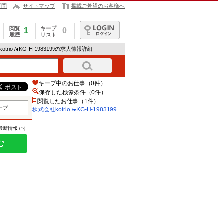
質問
サイトマップ
掲載ご希望のお客様へ
閲覧
キープ
1
0
履歴
リスト
ログイン
otrio /●KG-H-1983199の求人情報詳細
キープ中のお仕事（0件）
保存した検索条件（
0
件）
閲覧したお仕事（1件）
ープ
株式会社kotrio /●KG-H-1983199
の最新情報です
む