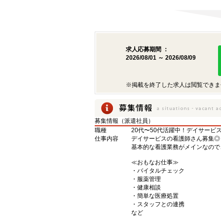
求人応募期間 ：
2026/08/01 ～ 2026/08/09
※掲載を終了した求人は閲覧できま
募集情報（派遣社員）
職種
20代〜50代活躍中！デイサービ
仕事内容
デイサービスの看護師さん募集◎
基本的な看護業務がメインなので
≪おもなお仕事≫
・バイタルチェック
・服薬管理
・健康相談
・簡単な医療処置
・スタッフとの連携
など