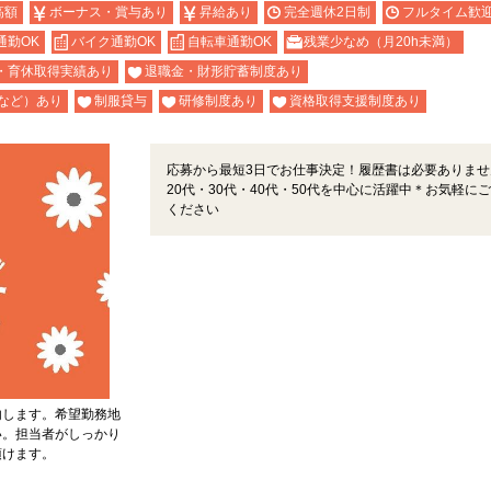
高額
ボーナス・賞与あり
昇給あり
完全週休2日制
フルタイム歓
通勤OK
バイク通勤OK
自転車通勤OK
残業少なめ（月20h未満）
・育休取得実績あり
退職金・財形貯蓄制度あり
など）あり
制服貸与
研修制度あり
資格取得支援制度あり
応募から最短3日でお仕事決定！履歴書は必要ありませ
20代・30代・40代・50代を中心に活躍中＊お気軽に
ください
内します。希望勤務地
い。担当者がしっかり
頂けます。