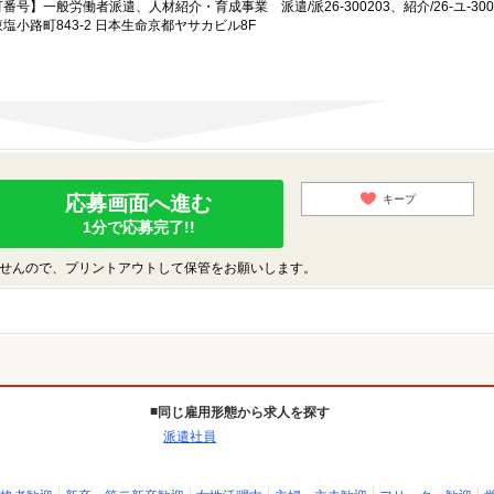
一般労働者派遣、人材紹介・育成事業 派遣/派26-300203、紹介/26-ユ-300
小路町843-2 日本生命京都ヤサカビル8F
応募画面へ進む
キープ
1分で応募完了!!
せんので、プリントアウトして保管をお願いします。
同じ雇用形態から求人を探す
派遣社員