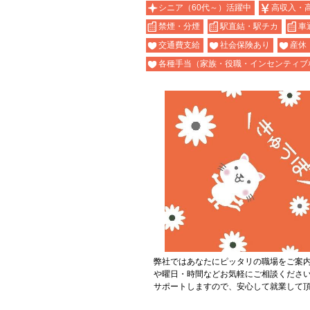
シニア（60代～）活躍中
高収入・
禁煙・分煙
駅直結・駅チカ
車
交通費支給
社会保険あり
産休
各種手当（家族・役職・インセンティブ
弊社ではあなたにピッタリの職場をご案
や曜日・時間などお気軽にご相談くださ
サポートしますので、安心して就業して