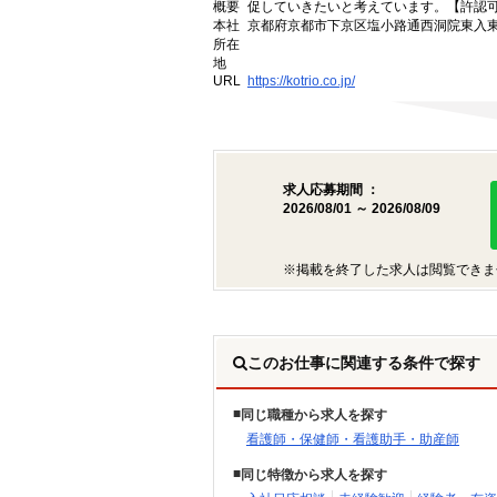
概要
促していきたいと考えています。【許認可番号】
本社
京都府京都市下京区塩小路通西洞院東入東塩
所在
地
URL
https://kotrio.co.jp/
求人応募期間 ：
2026/08/01 ～ 2026/08/09
※掲載を終了した求人は閲覧できま
このお仕事に関連する条件で探す
同じ職種から求人を探す
看護師・保健師・看護助手・助産師
同じ特徴から求人を探す