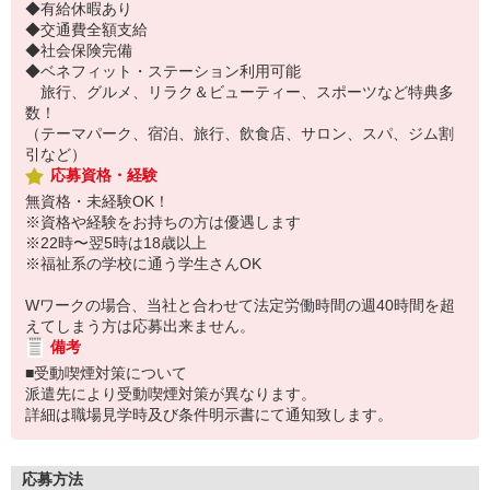
◆有給休暇あり
◆交通費全額支給
◆社会保険完備
◆ベネフィット・ステーション利用可能
旅行、グルメ、リラク＆ビューティー、スポーツなど特典多
数！
（テーマパーク、宿泊、旅行、飲食店、サロン、スパ、ジム割
引など）
応募資格・経験
無資格・未経験OK！
※資格や経験をお持ちの方は優遇します
※22時〜翌5時は18歳以上
※福祉系の学校に通う学生さんOK
Wワークの場合、当社と合わせて法定労働時間の週40時間を超
えてしまう方は応募出来ません。
備考
■受動喫煙対策について
派遣先により受動喫煙対策が異なります。
詳細は職場見学時及び条件明示書にて通知致します。
応募方法