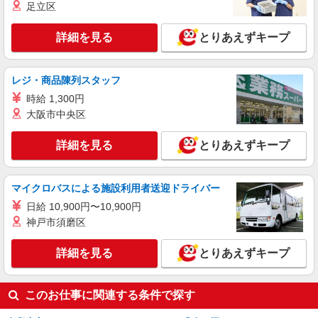
ス【看護助手】
足立区
看護助手（ナースエイド）
詳細を見る
とりあえずキープ
時給1,300円 ★週払いOK（規定あり） ※給与
幅は経験・能力による
福岡県久留米市 【最寄駅】田主丸駅
レジ・商品陳列スタッフ
時給 1,300円
詳細を見る
キープ
大阪市中央区
派遣社員
詳細を見る
とりあえずキープ
日研トータルソーシング株式会社 メディカルケア事業部/博多オフィ
ス【看護助手】
看護助手（病院）
マイクロバスによる施設利用者送迎ドライバー
時給1,280円〜 初回更新時：時給1,400円
日給 10,900円〜10,900円
福岡県久留米市
神戸市須磨区
詳細を見る
キープ
詳細を見る
とりあえずキープ
派遣社員
株式会社kotrio /●FK-H-2009654
このお仕事に関連する条件で探す
＜久留米市＞元気も、プライベートも諦めない