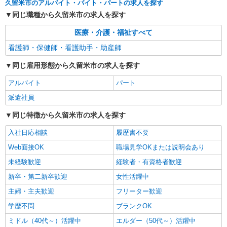
＊週3〜OK/看護助手
久留米市のアルバイト・バイト・パートの求人を探す
同じ職種から久留米市の求人を探す
時給1450円〜2062円 ＜日払い有/週払い有/交
通費全支給(ガソリン代含む)＞
医療・介護・福祉すべて
最寄り駅：西鉄久留米
看護師・保健師・看護助手・助産師
詳細を見る
キープ
同じ雇用形態から久留米市の求人を探す
アルバイト
パート
派遣社員
同じ特徴から久留米市の求人を探す
入社日応相談
履歴書不要
Web面接OK
職場見学OKまたは説明会あり
未経験歓迎
経験者・有資格者歓迎
新卒・第二新卒歓迎
女性活躍中
主婦・主夫歓迎
フリーター歓迎
学歴不問
ブランクOK
ミドル（40代～）活躍中
エルダー（50代～）活躍中