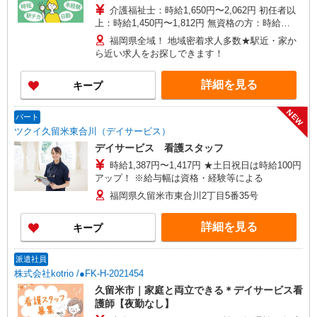
介護福祉士：時給1,650円〜2,062円 初任者以
上：時給1,450円〜1,812円 無資格の方：時給
1,350円〜1,687円 ※給与幅は勤務先による +交通
福岡県全域！ 地域密着求人多数★駅近・家か
費、諸手当（勤務先による） +0円で介護資格が取
ら近い求人をお探しできます！
れる （別途規定） ★給与日払い制度あり！
詳細を見る
キープ
NEW
パート
ツクイ久留米東合川（デイサービス）
デイサービス 看護スタッフ
時給1,387円〜1,417円 ★土日祝日は時給100円
アップ！ ※給与幅は資格・経験等による
福岡県久留米市東合川2丁目5番35号
詳細を見る
キープ
派遣社員
株式会社kotrio /●FK-H-2021454
久留米市｜家庭と両立できる＊デイサービス看
護師【夜勤なし】