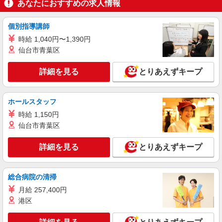
あなたにおすすめの求人情報
久留米市花畑
個別指導講師
詳細を見る
キープ
時給 1,040円〜1,390円
仙台市青葉区
アルバイト
パート
派遣社員
日研トータルソーシング株式会社 メディカルケア事業部/博多オフィ
詳細を見る
とりあえずキープ
ス【看護助手】
看護助手（ナースエイド）
時給1,300円 ★週払いOK（規定あり） ※給与
ホールスタッフ
幅は経験・能力による
時給 1,150円
福岡県久留米市 【最寄駅】三潴駅
仙台市青葉区
詳細を見る
キープ
詳細を見る
とりあえずキープ
派遣社員
（株）ウィルオブ・ワークCW 福岡支店/ms400101
総合病院の清掃
病院内の補助staff
月給 257,400円
時給1350円 ◆前払い・日払い・週払いOK
港区
福岡県久留米市JR久留米駅周辺