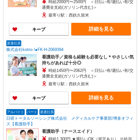
時給2000円〜2500円 ＜日払い有/週払い有/交
通費全支給(ガソリン代含む)＞
最寄り駅：西鉄久留米
詳細を見る
キープ
派遣社員
株式会社kotrio /●FK-H-2069394
看護助手／資格も経験も必要なし＊やさしい気
持ちがあれば十分◎
時給1450円〜2062円 ＜日払い有/週払い有/交
通費全支給(ガソリン代含む)＞
最寄り駅：西鉄久留米
詳細を見る
キープ
アルバイト
パート
派遣社員
日研トータルソーシング株式会社 メディカルケア事業部/博多オフィ
ス【看護助手】
看護助手（ナースエイド）
時給1,300円 ★週払いOK（規定あり） ※給与