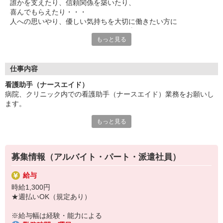
誰かを支えたり、信頼関係を築いたり、
喜んでもらえたり・・・
人への思いやり、優しい気持ちを大切に働きたい方に
ぜひチャレンジしていただきたいお仕事です。
もっと見る
食事や入浴、病院内の移動のサポート、
ベッドメイクや病室清掃などの入院環境の整備をお任せ。
患者さんの身の回りのお世話をすることが多いため、
仕事内容
元気に退院された時などに「ありがとう」と感謝の言葉をいただ
看護助手（ナースエイド）
くことも。
病院、クリニック内での看護助手（ナースエイド）業務をお願いし
そんな時は特にやりがいを感じられます。
ます。
勤務場所やワークスタイル、環境など・・・
もっと見る
【具体的には…】
遠慮なく希望を聞かせてください◎
・看護師さんのサポート
あなたがイキイキと活躍できる場をご紹介します！
・患者さんの身の回りの世話
・医療器具の洗浄や消毒
募集情報（アルバイト・パート・派遣社員）
・シーツ交換やベッドメイキング
・伝票や診療材料等の補充、整理
給与
・診療補助
時給1,300円
・メッセンジャー業務
★週払いOK（規定あり）
など
※勤務先により異なります
※給与幅は経験・能力による