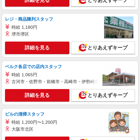
詳細を見る
とりあえずキープ
詳細を見る
キープ
レジ・商品陳列スタッフ
派遣社員
時給 1,180円
（株）ウィルオブ・ワークCW 福岡支店/ms400101
堺市堺区
病院内の補助staff
時給1350円 ◆前払い・日払い・週払いOK
詳細を見る
とりあえずキープ
福岡県久留米市
詳細を見る
キープ
ベルク各店での店内スタッフ
時給 1,065円
アルバイト
パート
派遣社員
古河市・佐野市・前橋市・高崎市・伊勢崎市・太田市・館林市・
日研トータルソーシング株式会社 メディカルケア事業部/博多オフィ
ス【看護助手】
詳細を見る
とりあえずキープ
看護助手（ナースエイド）
時給1,300円 ★週払いOK（規定あり） ※給与
幅は経験・能力による
ビルの清掃スタッフ
福岡県久留米市 【最寄駅】御井駅
時給 1,200円〜1,200円
大阪市北区
詳細を見る
キープ