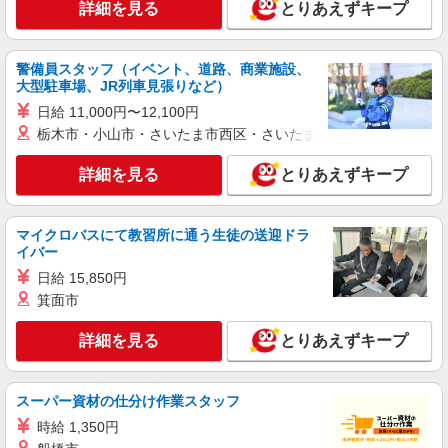
詳細を見る
とりあえずキープ
派遣社員
株式会社kotrio /●FK-H-1880094
＜西鉄久留米駅＞綺麗な病院の看護助手
警備員スタッフ（イベント、道路、商業施設、
大型駐車場、JR列車見張りなど）
時給1450円〜2062円 ＜日払い有/週払い有/交
通費全支給(ガソリン代含む)＞
日給 11,000円〜12,100円
栃木市・小山市・さいたま市西区・さいたま市岩槻区・久喜市・
最寄り駅：西鉄久留米
詳細を見る
とりあえずキープ
詳細を見る
キープ
派遣社員
マイクロバスにて教習所に通う生徒の送迎ドラ
株式会社kotrio /●FK-H-1880095
イバー
＜花畑駅＞綺麗な病院の看護助手
日給 15,850円
時給1450円〜2062円 ＜日払い有/週払い有/交
箕面市
通費全支給(ガソリン代含む)＞
久留米市花畑
詳細を見る
とりあえずキープ
詳細を見る
キープ
スーパー資材の仕分け作業スタッフ
アルバイト
時給 1,350円
パート
派遣社員
日研トータルソーシング株式会社 メディカルケア事業部/博多オフィ