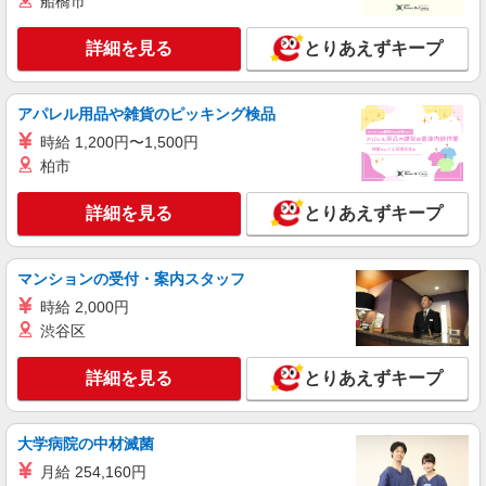
船橋市
ス【看護助手】
看護助手（ナースエイド）
詳細を見る
とりあえずキープ
時給1,300円 ★週払いOK（規定あり） ※給与
幅は経験・能力による
アパレル用品や雑貨のピッキング検品
福岡県久留米市 【最寄駅】三潴駅
時給 1,200円〜1,500円
詳細を見る
キープ
柏市
詳細を見る
とりあえずキープ
派遣社員
株式会社kotrio /●FK-H-2051359
≪久留米市≫未経験・無資格から看護助手へ挑
マンションの受付・案内スタッフ
戦！シフト相談OK♪
時給 2,000円
時給1450円〜2062円 ＜日払い有/週払い有/交
通費全支給(ガソリン代含む)＞
渋谷区
最寄り駅：西鉄久留米
詳細を見る
とりあえずキープ
詳細を見る
キープ
大学病院の中材滅菌
アルバイト
パート
派遣社員
月給 254,160円
日研トータルソーシング株式会社 メディカルケア事業部/博多オフィ