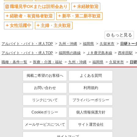
職場見学OKまたは説明会あり
未経験歓迎
経験者・有資格者歓迎
新卒・第二新卒歓迎
女性活躍中
主婦・主夫歓迎
もっと見る
アルバイト・バイト・求人TOP
九州・沖縄
福岡県
久留米市
日研トー
アルバイト・バイト・求人TOP
福岡県の路線
ＪＲ鹿児島本線
西牟田駅
職種・条件一覧
医療・介護・福祉
九州・沖縄
福岡県
久留米市
日研
掲載ご希望のお客様へ
よくある質問
お問い合わせ
利用規約
リンクについて
プライバシーポリシー
Cookieポリシー
個人情報保護方針
メールサービスについて
サイト運営会社
サイトマップ