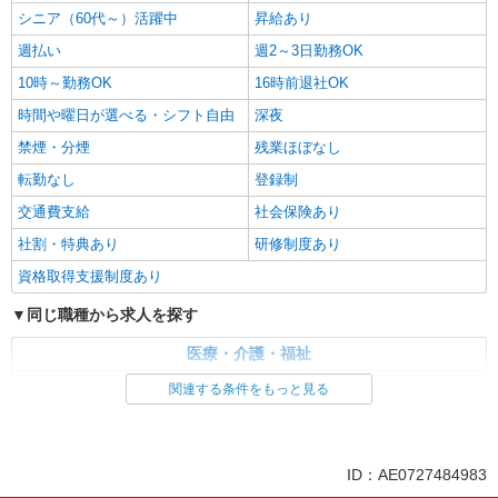
シニア（60代～）活躍中
昇給あり
週払い
週2～3日勤務OK
10時～勤務OK
16時前退社OK
時間や曜日が選べる・シフト自由
深夜
禁煙・分煙
残業ほぼなし
転勤なし
登録制
交通費支給
社会保険あり
社割・特典あり
研修制度あり
資格取得支援制度あり
同じ職種から求人を探す
医療・介護・福祉
看護師・保健師・看護助手・助産師
関連する条件をもっと見る
同じ特徴から求人を探す
未経験歓迎
ミドル（40代～）活躍中
ID：AE0727484983
週2～3日勤務OK
深夜