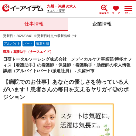
九州・沖縄
の求人
▼エリア変更
仕事情報
企業情報
更新日：2026/08/01 ※更新日時点の最新情報です
アルバイト
パート
派遣社員
職種：看護助手（ナースエイド）
日研トータルソーシング株式会社 メディカルケア事業部/博多オフ
ィス【看護助手】の看護師・保健師・看護助手・助産師の求人情報
詳細（アルバイト/パート/派遣社員） - 久留米市
【病院でのお仕事】あなたの優しさを待っている人
がいます！患者さんの毎日を支えるヤリガイ◎のポ
ジション