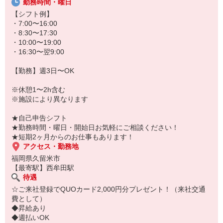
勤務時間・曜日
★無資格・未経験OK！未経験から医療業界デビューできちゃいます
♪
【シフト例】
★病院、クリニック内は冷暖房完備！いつでも快適にお仕事できま
・7:00〜16:00
すよ！
・8:30〜17:30
・10:00〜19:00
あなたのスキルに合わせて少しずつお仕事をお願いしていきます。
・16:30〜翌9:00
20代・30代・40代・50代・60代、
若手からミドル、中高年（エルダー）、シニア世代まで幅広く活躍
【勤務】週3日〜OK
中！
※休憩1〜2h含む
「近くの病院で働きたい」
※施設により異なります
「資格はないけど医療業界のお仕事に興味がある」
「大手病院で働きたい」
★自己申告シフト
「すぐに働けるところはないかな…」
★勤務時間・曜日・開始日お気軽にご相談ください！
そんな方もぜひ！お気軽にご連絡ください♪
★短期2ヶ月からのお仕事もあります！
アクセス・勤務地
福岡県久留米市
【最寄駅】西牟田駅
待遇
☆ご来社登録でQUOカード2,000円分プレゼント！（来社交通
費として）
◆昇給あり
◆週払いOK