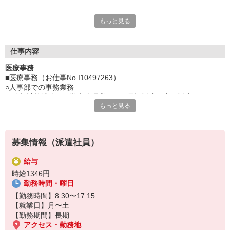
『スタッフサービス・メディカル』には、常時1800件を超える
もっと見る
お仕事情報があります。
“業界未経験・無資格OK”“日勤のみ”“土日休み”etc・・・
ご希望をヒアリングし、あなたにピッタリな案件をご紹介しま
す！
仕事内容
医療事務
有給休暇・育児介護休暇制度など、就業後の福利厚生もバッチリ
■医療事務（お仕事No.I10497263）
◎
○人事部での事務業務
現場で何か困ったことがあったとしても、専任コーディネーター
・給与計算業務 ・勤怠管理業務 ・電話対応・窓口対応
がフォローするので心配いりません。
もっと見る
・入退職処理業務 ・健康保険取得業務 ・採用業務他
業界大手ならではの、安心して続けられる環境がここにはあるん
現場で何か困ったことがあったとしても、専任コーディネーターが
です。
フォローするので心配いりません。
気になる方は、お気軽にご応募下さいね。
募集情報（派遣社員）
業界大手ならではの、安心して続けられる環境がここにはありま
す！
給与
時給1346円
勤務時間・曜日
【勤務時間】8:30〜17:15
【就業日】月〜土
【勤務期間】長期
アクセス・勤務地