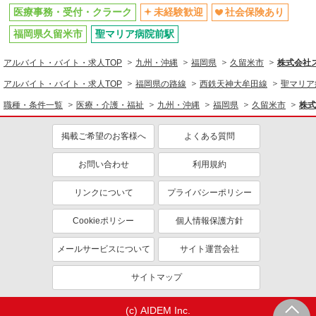
医療事務・受付・クラーク
未経験歓迎
社会保険あり
福岡県久留米市
聖マリア病院前駅
アルバイト・バイト・求人TOP
九州・沖縄
福岡県
久留米市
株式会社ス
アルバイト・バイト・求人TOP
福岡県の路線
西鉄天神大牟田線
聖マリア
職種・条件一覧
医療・介護・福祉
九州・沖縄
福岡県
久留米市
株式
掲載ご希望のお客様へ
よくある質問
お問い合わせ
利用規約
リンクについて
プライバシーポリシー
Cookieポリシー
個人情報保護方針
メールサービスについて
サイト運営会社
サイトマップ
(c) AIDEM Inc.