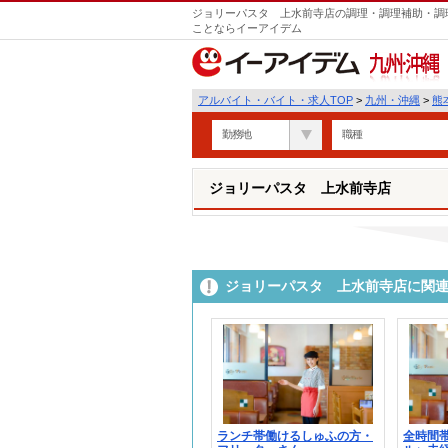
ジョリーパスタ 上水前寺店の調理・調理補助・調理
ことならイーアイデム
九州・沖縄
アルバイト・バイト・求人TOP
>
九州・沖縄
>
熊
勤務地
職種
ジョリーパスタ 上水前寺店
ジョリーパスタ 上水前寺店に関
ランチ帯働けるしゅふの方・
全時間