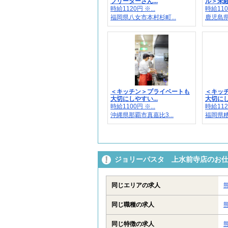
フリーターさん...
ル＞未経
時給1120円 ※...
時給1100
福岡県八女市本村杉町...
鹿児島県
＜キッチン＞プライベートも
＜キッ
大切にしやすい...
大切にし
時給1100円 ※...
時給1120
沖縄県那覇市真嘉比3...
福岡県糟
ジョリーパスタ 上水前寺店のお
同じエリアの求人
同じ職種の求人
同じ特徴の求人