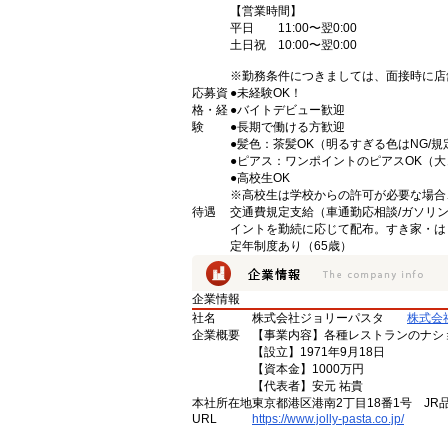
【営業時間】
平日 11:00〜翌0:00
土日祝 10:00〜翌0:00
※勤務条件につきましては、面接時に店
応募資
●未経験OK！
格・経
●バイトデビュー歓迎
験
●長期で働ける方歓迎
●髪色：茶髪OK（明るすぎる色はNG/規
●ピアス：ワンポイントのピアスOK（
●高校生OK
※高校生は学校からの許可が必要な場合
待遇
交通費規定支給（車通勤応相談/ガソリ
イントを勤続に応じて配布。すき家・は
定年制度あり（65歳）
企業情報
社名
株式会社ジョリーパスタ
株式会
企業概要
【事業内容】各種レストランのナシ
【設立】1971年9月18日
【資本金】1000万円
【代表者】安元 祐貴
本社所在地
東京都港区港南2丁目18番1号 JR
URL
https://www.jolly-pasta.co.jp/