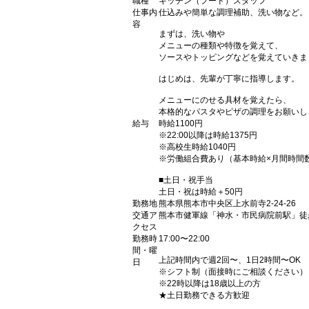
職種
キッチン（フード）スタッフ
仕事内
仕込みや簡単な調理補助、洗い物など。
容
まずは、洗い物や
メニューの種類や特徴を覚えて、
ソースやトッピングなどを覚えていきま
はじめは、先輩が丁寧に指導します。
メニューにのせる具材を覚えたら、
本格的なパスタやピザの調理をお願いし
給与
時給1100円
※22:00以降は時給1375円
※高校生時給1040円
※労働組合費あり（基本時給×月間時間数×
■土日・祝手当
土日・祝は時給＋50円
勤務地
熊本県熊本市中央区上水前寺2-24-26
交通ア
熊本市健軍線「神水・市民病院前駅」徒
クセス
勤務時
17:00〜22:00
間・曜
上記時間内で週2回〜、1日2時間〜OK
日
※シフト制（面接時にご相談ください）
※22時以降は18歳以上の方
★土日勤務できる方歓迎