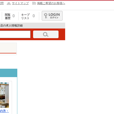
質問
サイトマップ
掲載ご希望のお客様へ
閲覧
キープ
0
0
履歴
リスト
ログイン
寺店の求人情報詳細
の方・