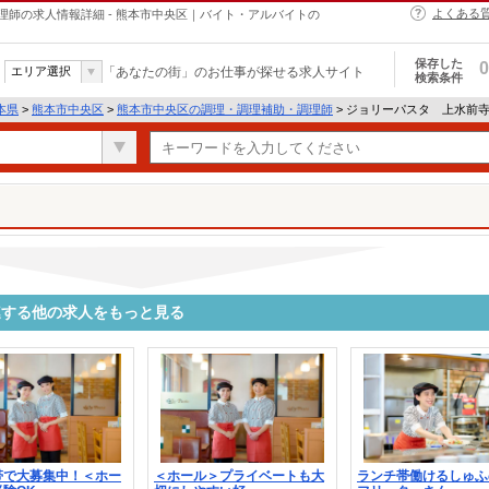
よくある
師の求人情報詳細 - 熊本市中央区｜バイト・アルバイトの
保存した
0
エリア選択
「あなたの街」のお仕事が探せる求人サイト
検索条件
本県
>
熊本市中央区
>
熊本市中央区の調理・調理補助・調理師
> ジョリーパスタ 上水前
連する他の求人をもっと見る
帯で大募集中！＜ホー
＜ホール＞プライベートも大
ランチ帯働けるしゅふ