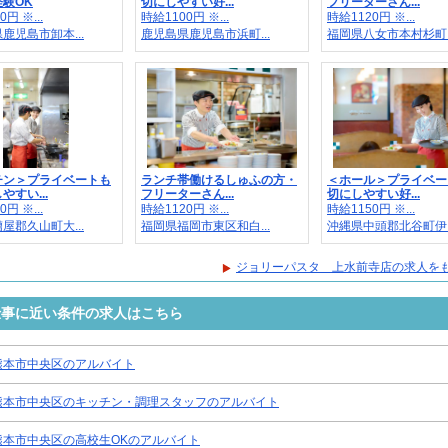
験OK
切にしやすい好...
フリーターさん...
円 ※...
時給1100円 ※...
時給1120円 ※...
鹿児島市卸本...
鹿児島県鹿児島市浜町...
福岡県八女市本村杉町..
チン＞プライベートも
ランチ帯働けるしゅふの方・
＜ホール＞プライベー
やすい...
フリーターさん...
切にしやすい好...
円 ※...
時給1120円 ※...
時給1150円 ※...
屋郡久山町大...
福岡県福岡市東区和白...
沖縄県中頭郡北谷町伊..
ジョリーパスタ 上水前寺店の求人を
仕事に近い条件の求人はこちら
熊本市中央区のアルバイト
熊本市中央区のキッチン・調理スタッフのアルバイト
熊本市中央区の高校生OKのアルバイト