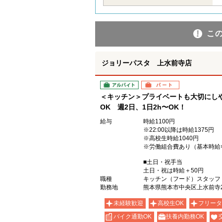
こ
ジョリーパスタ 上水前寺店
アルバイト
パート
＜キッチン＞プライベートも大切にし
OK 週2日、1日2h〜OK！
給与
時給1100円
※22:00以降は時給1375円
※高校生時給1040円
※労働組合費あり（基本時給×
■土日・祝手当
土日・祝は時給＋50円
職種
キッチン（フード）スタッフ
勤務地
熊本県熊本市中央区上水前寺2-
未経験歓迎
高校生OK
フリータ
バイク通勤OK
扶養内勤務OK