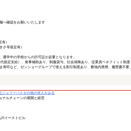
舗へ確認をお願いいたします
定有）
大きさ等規定有）
、通学中の学校からの許可証が必要となります。
ン代規定支給）、食事補助あり、制服貸与、社会保険あり、従業員ベネフィット制度
ま寿司など、ゼンショーグループで使える割引制度あり、敷地内禁煙、履歴書不要
社ジョリーパスタの他の求人をみる
ョナルチェーンの展開と経営
品川イーストビル