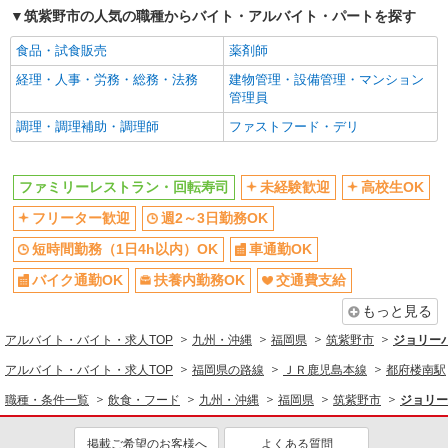
筑紫野市の人気の職種からバイト・アルバイト・パートを探す
食品・試食販売
薬剤師
経理・人事・労務・総務・法務
建物管理・設備管理・マンション
管理員
調理・調理補助・調理師
ファストフード・デリ
ファミリーレストラン・回転寿司
未経験歓迎
高校生OK
フリーター歓迎
週2～3日勤務OK
短時間勤務（1日4h以内）OK
車通勤OK
バイク通勤OK
扶養内勤務OK
交通費支給
もっと見る
アルバイト・バイト・求人TOP
九州・沖縄
福岡県
筑紫野市
ジョリー
アルバイト・バイト・求人TOP
福岡県の路線
ＪＲ鹿児島本線
都府楼南駅
職種・条件一覧
飲食・フード
九州・沖縄
福岡県
筑紫野市
ジョリー
掲載ご希望のお客様へ
よくある質問