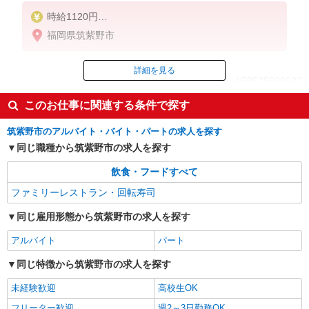
時給1120円
※22:00以降は時給1400円
福岡県筑紫野市
※高校生時給1080円
※労働組合費あり（基本時給×月間時間数×1.8％）
詳細を見る
ID：AE0525509623
■土日・祝手当
土日・祝は時給＋50円
このお仕事に関連する条件で探す
掲載期間終了
筑紫野市のアルバイト・バイト・パートの求人を探す
同じ職種から筑紫野市の求人を探す
飲食・フードすべて
ファミリーレストラン・回転寿司
同じ雇用形態から筑紫野市の求人を探す
アルバイト
パート
同じ特徴から筑紫野市の求人を探す
未経験歓迎
高校生OK
フリーター歓迎
週2～3日勤務OK