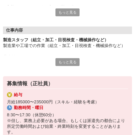
応募にあたり、経験や専門知識は問いません。
もっと見る
約束を守ること、きちんと連絡をすること、前向きに仕事へ取り
組むこと。
そんな姿勢を大切にできる方を歓迎します。
また、勤務時間やシフトなど柔軟に対応いただける方は、ご紹介
仕事内容
できるお仕事の幅も広がります。
製造スタッフ（組立・加工・目視検査・機械操作など）
製造業や工場での作業（組立・加工・目視検査・機械操作など）
長く働きたい――
その想いを、ここで実現しませんか？
具体的には・・・
製造業で正社員としてキャリアを築きたい方、ぜひご応募くださ
もっと見る
製品に不備がないか目視チェック
い。
部品を機械にセットしてボタン操作などなど
複雑な作業や力仕事はほとんどなく覚えやすいものばかり！
募集情報（正社員）
未経験の方もすぐに慣れていただけると思います。
給与
※当社（株）テクノ・サービスに正社員採用の上で、派遣就業先事
月給185000〜235000円（スキル・経験を考慮）
業所へ派遣となります。
勤務時間・曜日
8:30〜17:30（休憩60分）
※但し、業務上必要がある場合、もしくは派遣先の都合により
所定労働時間および始業・終業時刻を変更することがありま
す。