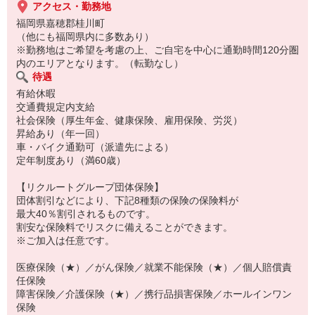
アクセス・勤務地
福岡県嘉穂郡桂川町
（他にも福岡県内に多数あり）
※勤務地はご希望を考慮の上、ご自宅を中心に通勤時間120分圏
内のエリアとなります。（転勤なし）
待遇
有給休暇
交通費規定内支給
社会保険（厚生年金、健康保険、雇用保険、労災）
昇給あり（年一回）
車・バイク通勤可（派遣先による）
定年制度あり（満60歳）
【リクルートグループ団体保険】
団体割引などにより、下記8種類の保険の保険料が
最大40％割引されるものです。
割安な保険料でリスクに備えることができます。
※ご加入は任意です。
医療保険（★）／がん保険／就業不能保険（★）／個人賠償責
任保険
障害保険／介護保険（★）／携行品損害保険／ホールインワン
保険