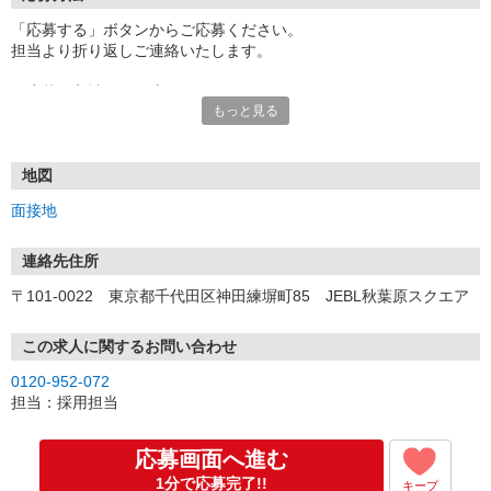
「応募する」ボタンからご応募ください。
担当より折り返しご連絡いたします。
≪応募〜入社までの流れ≫
もっと見る
▼書類選考（最短翌営業日）
*応募時にいただいた内容で書類選考させていただきます。
▼面接（最短翌営業日、30分程度）
*来社面接またはオンライン面接が可能です。
地図
*面接時、履歴書・職務経歴書の提出は不要です。
面接地
（応募情報不足の場合は、履歴書・職務経歴書を頂くケースがあ
ります。）
▼内定（面接後、最短翌営業日）
連絡先住所
*当社より内定通知をお送りします。
〒101-0022 東京都千代田区神田練塀町85 JEBL秋葉原スクエア
*内定にご承諾いただけましたら、採用決定となります。
▼入社（毎月1日、16日 ※休日の場合は後倒し）
*当社の正社員としてご入社いただきます。
この求人に関するお問い合わせ
*辞令の授与、オリエンテーションをお受けいただきます。
0120-952-072
▼配属先の決定（★）
担当：採用担当
*当社が配属先を決定します。
*配属先を実際にご確認いただき、最終確定します。
▼就業開始
応募画面へ進む
*配属先にて、当社の派遣スタッフとしてご就業いただきます。
1分で応募完了!!
キープ