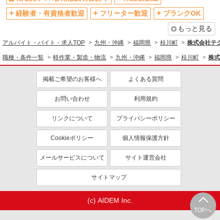
経験者・有資格者歓迎
フリーター歓迎
ブランクOK
もっと見る
アルバイト・バイト・求人TOP
九州・沖縄
福岡県
桂川町
株式会社テ
職種・条件一覧
軽作業・製造・物流
九州・沖縄
福岡県
桂川町
株式
掲載ご希望のお客様へ
よくある質問
お問い合わせ
利用規約
リンクについて
プライバシーポリシー
Cookieポリシー
個人情報保護方針
メールサービスについて
サイト運営会社
サイトマップ
(c) AIDEM Inc.
TOPへ