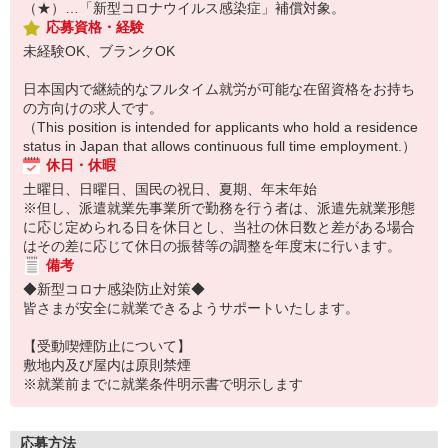
（★）…「新型コロナウイルス感染症」補償対象。
応募資格・経験
未経験OK、ブランクOK
日本国内で継続的なフルタイム就労が可能な在留資格をお持ち
の方向けの求人です。
（This position is intended for applicants who hold a residence
status in Japan that allows continuous full time employment.）
休日・休暇
土曜日、日曜日、国民の祝日、夏期、年末年始
※但し、派遣就業先事業所で勤務を行う者は、派遣先就業形態
に応じ定められる日を休日とし、当社の休日数と差がある場合
はその差に応じて休日の振替等の調整を年度末に行います。
備考
◆新型コロナ感染防止対策◆
皆さまが安全に就業できるようサポートいたします。
【受動喫煙防止について】
敷地内及び屋内は原則禁煙
※就業前までに就業条件明示書で明示します
応募方法