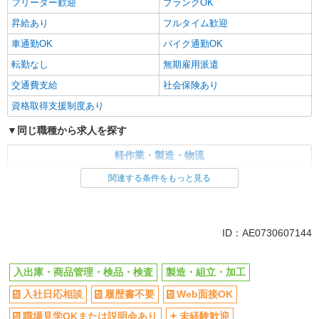
フリーター歓迎
ブランクOK
昇給あり
フルタイム歓迎
車通勤OK
バイク通勤OK
転勤なし
無期雇用派遣
交通費支給
社会保険あり
資格取得支援制度あり
同じ職種から求人を探す
軽作業・製造・物流
入出庫・商品管理・検品・検査
製造・組立・加工
関連する条件をもっと見る
同じ特徴から求人を探す
未経験歓迎
車通勤OK
ID：AE0730607144
交通費支給
社会保険あり
入出庫・商品管理・検品・検査
製造・組立・加工
入社日応相談
履歴書不要
Web面接OK
職場見学OKまたは説明会あり
未経験歓迎