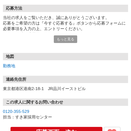
応募方法
当社の求人をご覧いただき、誠にありがとうございます。
応募をご希望の方は『今すぐ応募する』ボタンから応募フォームに
必要事項を入力の上、エントリーください。
☆★☆24時間応募OK！☆★☆
もっと見る
・・・お願い・・・
応募の際は、連絡先に「携帯電話のアドレス」や「携帯電話の番
号」など
地図
普段つながりやすい連絡先を入力してください。
勤務地
連絡先住所
東京都港区港南2-18-1 JR品川イーストビル
この求人に関するお問い合わせ
0120-355-529
担当：すき家採用センター