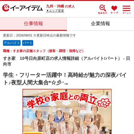
九州・沖縄
の求人
▼エリア変更
仕事情報
企業情報
更新日：2026/08/01 ※更新日時点の最新情報です
アルバイト
パート
職種：すき家の店舗スタッフ（接客・調理・清掃など）
すき家 10号日向原町店の求人情報詳細（アルバイト/パート） - 日
向市
学生・フリーター活躍中！高時給が魅力の深夜バイ
ト♪夜型人間大集合*☆彡･.｡