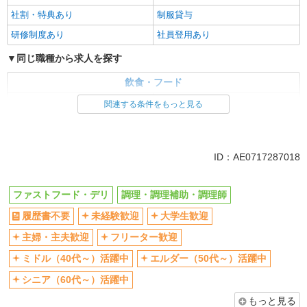
社割・特典あり
制服貸与
研修制度あり
社員登用あり
同じ職種から求人を探す
飲食・フード
ファストフード・デリ
調理・調理補助・調理師
関連する条件をもっと見る
同じ特徴から求人を探す
未経験歓迎
大学生歓迎
ID：AE0717287018
ミドル（40代～）活躍中
週2～3日勤務OK
短時間勤務（1日4h以内）OK
深夜
ファストフード・デリ
調理・調理補助・調理師
車通勤OK
扶養内勤務OK
履歴書不要
未経験歓迎
大学生歓迎
交通費支給
社会保険あり
主婦・主夫歓迎
フリーター歓迎
まかない・食事補助
社員登用あり
ミドル（40代～）活躍中
エルダー（50代～）活躍中
シニア（60代～）活躍中
もっと見る