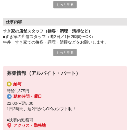
もっと見る
≪ 働くメリットいっぱい ≫
■髪型・髪色自由
オシャレを捨てる必要はありません！
仕事内容
■給与前払い可
すき家の店舗スタッフ（接客・調理・清掃など）
急な出費も安心♪
■すき家の店舗スタッフ（週2日／1日2時間〜OK）
■社員登用あり
牛丼・すき家での接客・調理・清掃などをお願いします。
将来を考えている方は必見です。
もっと見る
具体的には・・・
なか卯、かつ庵、ココス、ジョリーパスタ、ビッグボーイ、華屋
お客様をきれいなお店でお迎え！
与兵衛、オリーブの丘、焼肉いちばんなどを経営しているゼンシ
おいしい牛丼を！
ョーグループ！
あなたの笑顔で！
その中のひとつ『すき家』でお仕事しませんか？
募集情報（アルバイト・パート）
すばやく提供！
給与
他にも、食材の調整や金銭管理、新しく入社したクルーの研修など
時給1,375円
様々なお仕事があります。
勤務時間・曜日
セルフオーダー、セルフ会計で、現金の受け渡しはほとんどありま
せん。※一部店舗を除く
22:00〜翌5:00
取り間違いもなく安心でスムーズ♪
1日2時間、週2日からOKのシフト制！
マニュアルも用意していますので飲食店が初めての方でも大丈夫！
●扶養内勤務可
もちろん先輩クルーがしっかり教えてくれるので安心してくださ
アクセス・勤務地