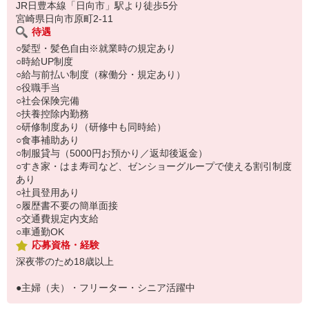
い。
JR日豊本線「日向市」駅より徒歩5分
宮崎県日向市原町2-11
待遇
○髪型・髪色自由※就業時の規定あり
○時給UP制度
○給与前払い制度（稼働分・規定あり）
○役職手当
○社会保険完備
○扶養控除内勤務
○研修制度あり（研修中も同時給）
○食事補助あり
○制服貸与（5000円お預かり／返却後返金）
○すき家・はま寿司など、ゼンショーグループで使える割引制度
あり
○社員登用あり
○履歴書不要の簡単面接
○交通費規定内支給
○車通勤OK
応募資格・経験
深夜帯のため18歳以上
●主婦（夫）・フリーター・シニア活躍中