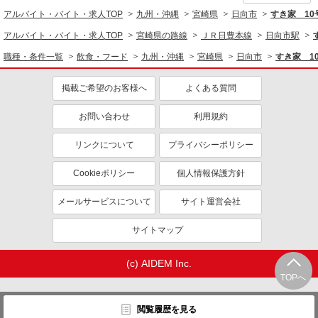
アルバイト・バイト・求人TOP
九州・沖縄
宮崎県
日向市
すき家 1
アルバイト・バイト・求人TOP
宮崎県の路線
ＪＲ日豊本線
日向市駅
職種・条件一覧
飲食・フード
九州・沖縄
宮崎県
日向市
すき家 1
掲載ご希望のお客様へ
よくある質問
お問い合わせ
利用規約
リンクについて
プライバシーポリシー
Cookieポリシー
個人情報保護方針
メールサービスについて
サイト運営会社
サイトマップ
(c) AIDEM Inc.
TOPへ
閲覧履歴を見る