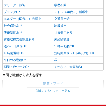
時給1350円〜1450円 ※経験・能力による 試
フリーター歓迎
学歴不問
用期間有（３カ月）習熟度により変動 時給1350
円〜1450円 ★交通費会社規定により支給 ★昇給
プラチナ・シニアホーム久留米壱番館 厨房内
ブランクOK
ミドル（40代～）活躍中
あり（前年度実績） ★寸志年2回あり
（福岡県久留米市御井旗崎3丁目2-26） ※転勤な
エルダー（50代～）活躍中
交通費支給
し／U・IターンOK
社会保険あり
制服貸与
詳細を見る
キープ
研修制度あり
社員登用あり
パート
資格取得支援制度あり
未経験歓迎
日本国民食株式会社 久留米市中央学校給食共同調理場（2231）
週2～3日勤務OK
10時～勤務OK
給食センターの調理補助
時給1,060〜1,100円 ※経験、能力による ※詳
16時前退社OK
短時間勤務（1日4h以内）OK
細は面接の際にご説明いたします 【試用期間】 試
平日のみ勤務OK
昼
用期間：有（2ヶ月） 試用期間中の労働条件：変
福岡県久留米市野中町1339
更なし
副業・WワークOK
まかない・食事補助
詳細を見る
キープ
同じ職種から求人を探す
飲食・フード
アルバイト
パート
株式会社アスカクリエート 福岡支店（jb655173）
調理・調理補助・調理師
関連する条件をもっと見る
企業内保育園・企業主導型の調理師・調理スタ
同じ特徴から求人を探す
ッフ
時給 1,100円 交通費あり／実費支給（上限