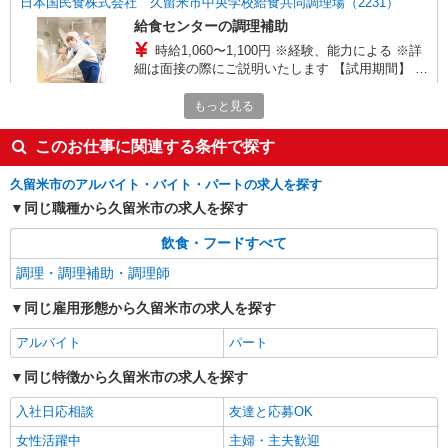
日本国民食株式会社 久留米市中央学校給食共同調理場（2231）
給食センターの調理補助
時給1,060〜1,100円 ※経験、能力による ※詳
細は面接の際にご説明いたします 【試用期間】 試
用期間：有（2ヶ月） 試用期間中の労働条件：変
福岡県久留米市野中町1339
更なし
もっと見る
詳細を見る
キープ
このお仕事に関連する条件で探す
久留米市のアルバイト・バイト・パートの求人を探す
契約社員
日本国民食株式会社 久留米市中央学校給食共同調理場（2231）
同じ職種から久留米市の求人を探す
給食センターの調理スタッフ
飲食・フードすべて
月給185,875〜245,875円 ※経験、能力による
※詳細は面接の際にご説明いたします 【給与内
調理・調理補助・調理師
訳・手当】 給食手当5,875円 【試用期間】 試用期
福岡県久留米市野中町1339
間：有（2ヶ月） 試用期間中の労働条件：変更な
同じ雇用形態から久留米市の求人を探す
し
詳細を見る
キープ
アルバイト
パート
同じ特徴から久留米市の求人を探す
パート
株式会社ベネミール 九州営業所
入社日応相談
友達と応募OK
福祉施設での調理師
女性活躍中
主婦・主夫歓迎