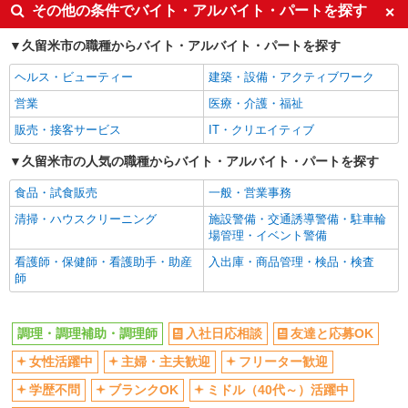
ミドル（40代～）活躍中
交通費支給
その他の条件でバイト・アルバイト・パートを探す
10,000円）
社会保険あり
社員登用あり
■久留米純心Jrランド（企業内保育園・企業主
久留米市の職種からバイト・アルバイト・パートを探す
導型） 福岡県久留米市荘島町187 駐車場あり
未経験歓迎
週2～3日勤務OK
ヘルス・ビューティー
建築・設備・アクティブワーク
短時間勤務（1日4h以内）OK
副業・WワークOK
詳細を見る
キープ
営業
医療・介護・福祉
まかない・食事補助
販売・接客サービス
IT・クリエイティブ
久留米市の人気の職種からバイト・アルバイト・パートを探す
食品・試食販売
一般・営業事務
清掃・ハウスクリーニング
施設警備・交通誘導警備・駐車輪
場管理・イベント警備
看護師・保健師・看護助手・助産
入出庫・商品管理・検品・検査
師
調理・調理補助・調理師
入社日応相談
友達と応募OK
女性活躍中
主婦・主夫歓迎
フリーター歓迎
学歴不問
ブランクOK
ミドル（40代～）活躍中