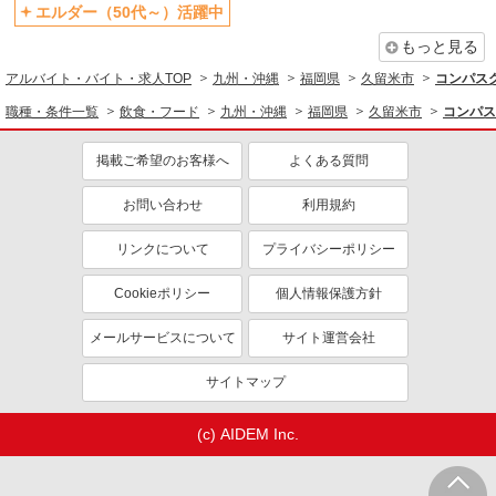
エルダー（50代～）活躍中
もっと見る
アルバイト・バイト・求人TOP
九州・沖縄
福岡県
久留米市
コンパスグ
職種・条件一覧
飲食・フード
九州・沖縄
福岡県
久留米市
コンパス
掲載ご希望のお客様へ
よくある質問
お問い合わせ
利用規約
リンクについて
プライバシーポリシー
Cookieポリシー
個人情報保護方針
メールサービスについて
サイト運営会社
サイトマップ
(c) AIDEM Inc.