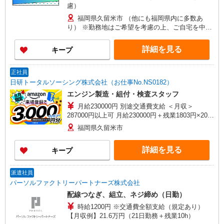
慮）
福岡県久留米市 （他にも福岡県内に多数あ
り） ※勤務地はご希望を考慮の上、ご自宅を中心
に通勤時間120分圏内のエリアとなります。（転勤
なし）
詳細を見る
キープ
正社員
日研トータルソーシング株式会社（お仕事No.NS0182）
エンジン製造・組付・検査スタッフ
月給230000円 別途交通費支給 ＜月収＞
287000円以上可 月給230000円＋残業1803円×20H
＋深夜361円×60H
福岡県久留米市
詳細を見る
キープ
派遣社員
パーソルファクトリーパートナーズ株式会社
配線つなぎ、組立、ネジ締め（日勤）
時給1200円 ※交通費全額支給（規定あり）
【月収例】21.6万円（21日勤務＋残業10h）