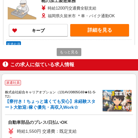
靴の加工製造業務
時給1200円交通費全額支給
福岡県久留米市 ＊車・バイク通勤OK
詳細を見る
キープ
派遣社員
株式会社テクノ・サービス/お仕事No/0916586
もっと見る
機械オペレーター
この求人に似ている求人情報
時給1350円交通費全額支給
福岡県久留米市 ＊車・バイク通勤OK
派遣社員
詳細を見る
キープ
株式会社綜合キャリアオプション（1314VJ0805G69★61-S-
T2）
【寮付き！ちょっと遠くても安心】未経験スタ
派遣社員
ート大歓迎♪稼ぐ優先・高収入Work☆
株式会社テクノ・サービス/お仕事No/0900937
機械オペレーター
自動車部品のプレス/日払いOK
時給1150円交通費全額支給
福岡県久留米市 ＊車・バイク通勤OK
時給1,550円 交通費：既定支給