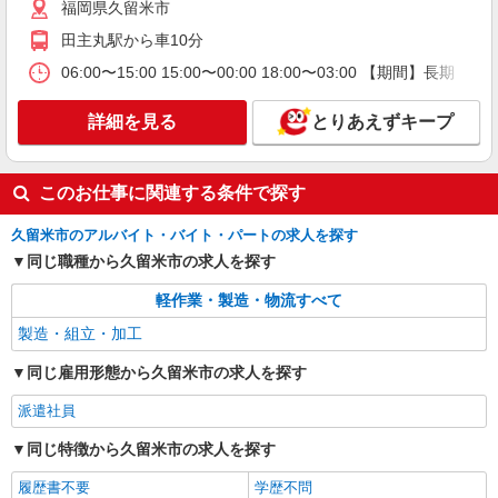
福岡県久留米市
詳細を見る
キープ
田主丸駅から車10分
06:00〜15:00 15:00〜00:00 18:00〜03:00 【期間】長期
派遣社員
フジアルテ株式会社
詳細を見る
半導体製造装置・半導体部品の検査／日勤
とりあえずキープ
月収例22.3万円/時給1150円 内訳：168h＋残業
10h＋交通費 ※残業手当含む ▼繁忙期について 1
月〜3月は繁忙期となり残業が月平均30時間程度と
このお仕事に関連する条件で探す
福岡県久留米市 【交通手段】 車・バイク・自
なります。 繁忙期の月収例は25.2万円です！（残
転車通勤可 ★工場駐車場無料で利用可
業30h+交通費含む） ＼前払い制度使えます／ ご
久留米市のアルバイト・バイト・パートの求人を探す
入社後の稼働分で前払い可能です！（規定有） し
同じ職種から久留米市の求人を探す
詳細を見る
キープ
かも、アプリでカンタンに申請できちゃう♪
軽作業・製造・物流すべて
派遣社員
製造・組立・加工
フジアルテ株式会社
半導体製造装置の製造／日勤
同じ雇用形態から久留米市の求人を探す
月収例22.3万円/時給1150円 内訳：168h＋残業
派遣社員
10h＋交通費 ※残業手当含む ▼繁忙期について 1
月〜3月は繁忙期となり残業が月平均30時間程度と
福岡県久留米市 【交通手段】 車・バイク・自
同じ特徴から久留米市の求人を探す
なります。 繁忙期の月収例は25.2万円です！（残
転車通勤可 ★工場駐車場無料で利用可
業30h+交通費含む） ＼前払い制度使えます／ ご
履歴書不要
学歴不問
入社後の稼働分で前払い可能です！（規定有） し