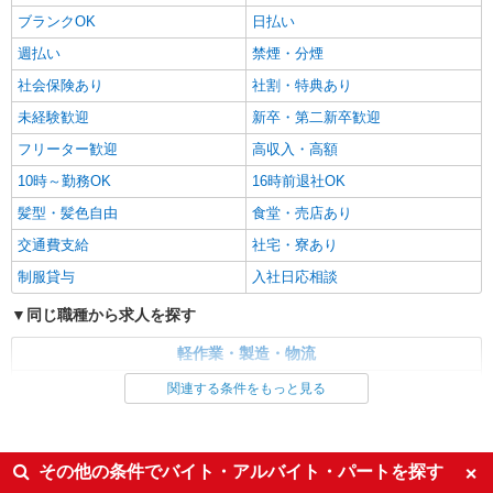
詳細を見る
キープ
かも、アプリでカンタンに申請できちゃう♪
ブランクOK
日払い
週払い
禁煙・分煙
正社員
UTエイム株式会社 AM＿AIM西日本第一CU AM＿AIM田主丸
社会保険あり
社割・特典あり
CF《AAOM1C》
未経験歓迎
新卒・第二新卒歓迎
組立て・組付け・加工
フリーター歓迎
高収入・高額
月給：230,000円 月収例：320,022円(月給＋各
種手当) ※皆勤手当て1万円/月含む（出勤率などの
10時～勤務OK
16時前退社OK
規定あり） ※法定内残業手当4,808円/月（3.33h/
福岡県久留米市 勤務詳細：久留米市 通勤方
髪型・髪色自由
食堂・売店あり
月） ※法定外残業手当40,919円/月（22.67h/月）
法：自転車/バイク/車 最寄り駅：田主丸駅から車7
※深夜手当19,855円/月（55h/月） ※休日出勤手当
分・自転車14分 ※構内駐車場利用可（5,000円/
交通費支給
社宅・寮あり
14,440円/月（8h/月） ※出勤率などの規定 ※上記
月）
詳細を見る
キープ
月収例は目安のため、 生産状況や配属先工程によ
制服貸与
入社日応相談
って変動する可能性があります
同じ職種から求人を探す
正社員
UTエージェント株式会社 AGT西日本第二CU AGT久留米エリア CS北
軽作業・製造・物流
野CL 《JPFW1C》
製造・組立・加工
機械組立
関連する条件をもっと見る
月給：200,000円〜 月収例：227,000円(月給＋
同じ特徴から求人を探す
各種手当)
日払い
社会保険あり
福岡県久留米市 勤務詳細：久留米市 通勤方
その他の条件でバイト・アルバイト・パートを探す
法：徒歩/車/自転車/バス/電車/バイク 最寄り駅：