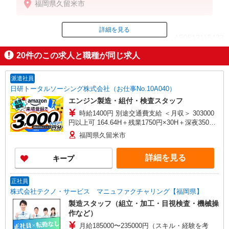
福岡県久留米市
詳細を見る
ID：AE0512115433
20
件のこの求人と職種が同じ求人
掲載期間終了
派遣社員
日研トータルソーシング株式会社（お仕事No.10A040）
エンジン製造・組付・検査スタッフ
時給1400円 別途交通費支給 ＜月収＞ 303000
円以上可 164.64H＋残業1750円×30H＋深夜350円
×60H
福岡県久留米市
詳細を見る
キープ
正社員
株式会社テクノ・サービス マニュファクチャリング【福岡県】
製造スタッフ（組立・加工・目視検査・機械操
作など）
月給185000〜235000円（スキル・経験を考