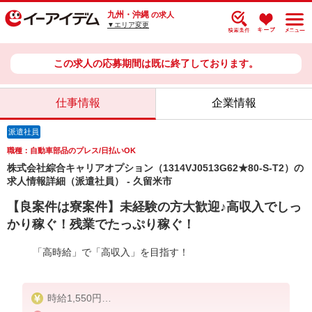
九州・沖縄
の求人
▼エリア変更
この求人の応募期間は既に終了しております。
仕事情報
企業情報
派遣社員
職種：自動車部品のプレス/日払いOK
株式会社綜合キャリアオプション（1314VJ0513G62★80-S-T2）の
求人情報詳細（派遣社員） - 久留米市
【良案件は寮案件】未経験の方大歓迎♪高収入でしっ
かり稼ぐ！残業でたっぷり稼ぐ！
「高時給」で「高収入」を目指す！
時給1,550円
交通費：既定支給