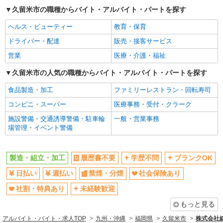
未経験歓迎
交通費支給
北野駅から車4分 ※構内の（無料）駐車場利用OK
久留米市の職種からバイト・アルバイト・パートを探す
社宅・寮あり
詳細を見る
キープ
ヘルス・ビューティー
教育・保育
ドライバー・配達
正社員
職業紹介
販売・接客サービス
株式会社リオン
営業
医療・介護・福祉
アルミサッシの製造スタッフ
久留米市の人気の職種からバイト・アルバイト・パートを探す
月給245,000円〜280,000円（経験・能力によ
る）
食品製造・加工
ファミリーレストラン・回転寿司
福岡県久留米市
コンビニ・スーパー
医療事務・受付・クラーク
詳細を見る
キープ
施設警備・交通誘導警備・駐車輪
一般・営業事務
場管理・イベント警備
職業紹介
株式会社ＭＯＤＥ
製造・組立・加工
履歴書不要
学歴不問
ブランクOK
組立・軽作業スタッフ
日払い
週払い
禁煙・分煙
社会保険あり
時給1500円〜1875円 月収例31万円 / 残業20h /
深夜50h / 休出8h 一般物件、レオパレス→住み込
社割・特典あり
未経験歓迎
みでお仕事可能★☆ 綺麗な1R、1Kをご用意☆
福岡県久留米市
もっと見る
詳細を見る
キープ
アルバイト・バイト・求人TOP
九州・沖縄
福岡県
久留米市
株式会社綜