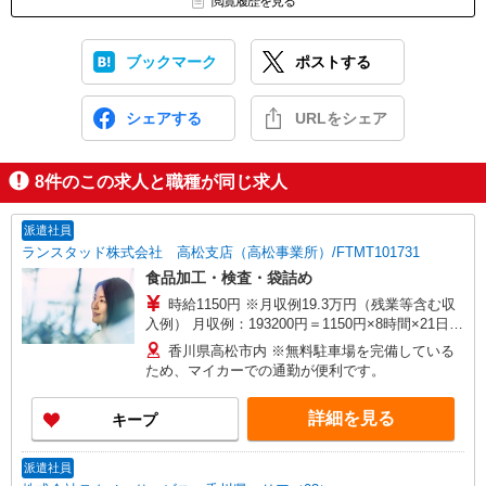
閲覧履歴を見る
ブックマーク
ポストする
シェアする
URLをシェア
8
件のこの求人と職種が同じ求人
派遣社員
ランスタッド株式会社 高松支店（高松事業所）/FTMT101731
食品加工・検査・袋詰め
時給1150円 ※月収例19.3万円（残業等含む収
入例） 月収例：193200円＝1150円×8時間×21日勤
務の場合＋残業代、交通費別途支給 ※交通費実費
香川県高松市内 ※無料駐車場を完備している
支給／当社規定あり。 研修時給1150円 ※期間：1
ため、マイカーでの通勤が便利です。
週間、その期間は実働6時間勤務
詳細を見る
キープ
派遣社員