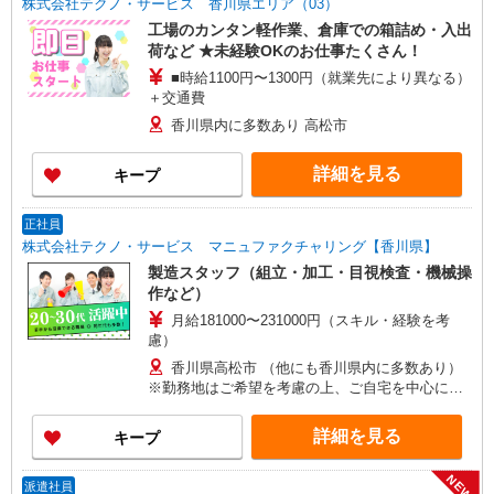
株式会社テクノ・サービス 香川県エリア（03）
工場のカンタン軽作業、倉庫での箱詰め・入出
荷など ★未経験OKのお仕事たくさん！
■時給1100円〜1300円（就業先により異なる）
＋交通費
香川県内に多数あり 高松市
詳細を見る
キープ
正社員
株式会社テクノ・サービス マニュファクチャリング【香川県】
製造スタッフ（組立・加工・目視検査・機械操
作など）
月給181000〜231000円（スキル・経験を考
慮）
香川県高松市 （他にも香川県内に多数あり）
※勤務地はご希望を考慮の上、ご自宅を中心に通
勤時間120分圏内のエリアとなります。（転勤な
し）
詳細を見る
キープ
NEW
派遣社員