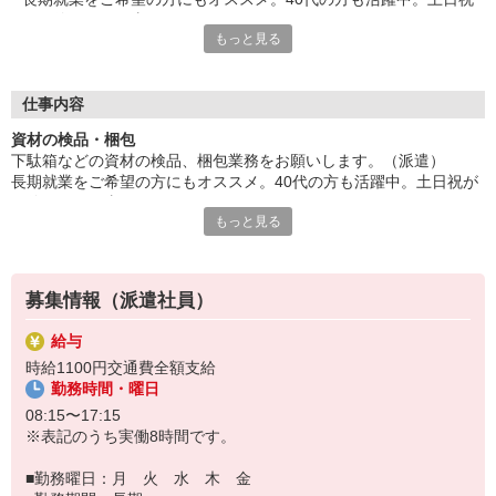
がお休みのお仕事です。
もっと見る
人気の日勤のみ。ウレシイ小休憩あり。残業ありのお仕事、対応
可能な方は必見です。
給与即払いサービスは就業状況によって利用できないケースがご
ざいます。詳細はオペレーターまでお問合せください。
仕事内容
資材の検品・梱包
『テクノ・サービス』は、派遣業界大手スタッフサービスグルー
下駄箱などの資材の検品、梱包業務をお願いします。（派遣）
プです。
長期就業をご希望の方にもオススメ。40代の方も活躍中。土日祝が
全国にあるお仕事の中から、一人ひとりのスキルや希望条件に応
お休みのお仕事です。
じたお仕事をご案内します。
もっと見る
人気の日勤のみ。ウレシイ小休憩あり。残業ありのお仕事、対応可
安全管理体制も万全ですので安心してご就業いただけます。
能な方は必見です。
登録方法は、【オンライン】【電話】【登録会来場】の3つから
選べます♪
募集情報（派遣社員）
★★履歴書・証明写真は不要！★★
また、ご登録済の方はお仕事の紹介がスムーズです。
給与
ご応募お待ちしています。
時給1100円交通費全額支給
勤務時間・曜日
08:15〜17:15
※表記のうち実働8時間です。
■勤務曜日：月 火 水 木 金