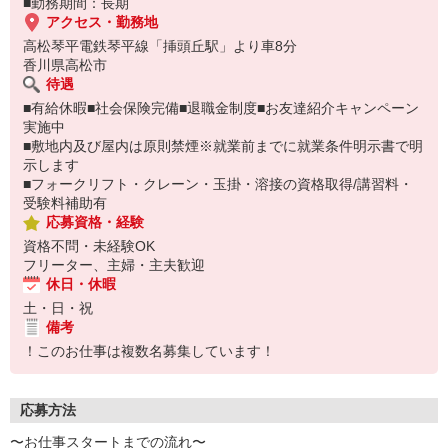
■勤務期間：長期
アクセス・勤務地
高松琴平電鉄琴平線「挿頭丘駅」より車8分
香川県高松市
待遇
■有給休暇■社会保険完備■退職金制度■お友達紹介キャンペーン
実施中
■敷地内及び屋内は原則禁煙※就業前までに就業条件明示書で明
示します
■フォークリフト・クレーン・玉掛・溶接の資格取得/講習料・
受験料補助有
応募資格・経験
資格不問・未経験OK
フリーター、主婦・主夫歓迎
休日・休暇
土・日・祝
備考
！このお仕事は複数名募集しています！
応募方法
〜お仕事スタートまでの流れ〜