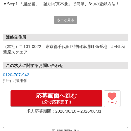
▼Step1 「履歴書」「証明写真不要」で簡単、3つの登録方法！
【オンライン登録（目安5分）】
もっと見る
いつでも好きな時間に登録OK
【電話登録（目安20分）】
受付時間/平日9:00〜19:00
連絡先住所
※電話登録の場合、就業前には登録会へお越しください
（本社）〒101-0022 東京都千代田区神田練塀町85番地 JEBL秋
葉原スクエア
【来場登録（目安1時間30分）】
受付時間/平日10:00〜17:00
この求人に関するお問い合わせ
▼Step2 全国にあるお仕事の中から、あなたにピッタリのお仕事を
0120-707-942
ご案内
担当：採用係
▼Step3 就業前に職場見学で気になる事はしっかりチェック！
▼Step4 気に入ったら雇用契約・お仕事スタート
応募画面へ進む
応募⇒最短で2日後からの勤務も可能です！
1分で応募完了!!
キープ
求人応募期間：2026/08/10～2026/08/31