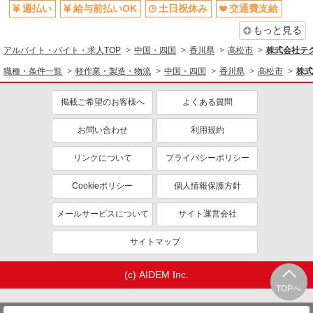
週払い
給与前払いOK
土日祝休み
交通費支給
もっと見る
アルバイト・バイト・求人TOP
中国・四国
香川県
高松市
株式会社テク
職種・条件一覧
軽作業・製造・物流
中国・四国
香川県
高松市
株式
掲載ご希望のお客様へ
よくある質問
お問い合わせ
利用規約
リンクについて
プライバシーポリシー
Cookieポリシー
個人情報保護方針
メールサービスについて
サイト運営会社
サイトマップ
(c) AIDEM Inc.
TOPへ